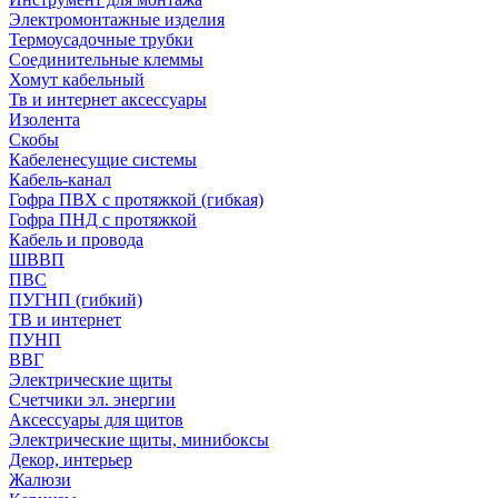
Электромонтажные изделия
Термоусадочные трубки
Соединительные клеммы
Хомут кабельный
Тв и интернет аксессуары
Изолента
Скобы
Кабеленесущие системы
Кабель-канал
Гофра ПВХ с протяжкой (гибкая)
Гофра ПНД с протяжкой
Кабель и провода
ШВВП
ПВС
ПУГНП (гибкий)
ТВ и интернет
ПУНП
ВВГ
Электрические щиты
Счетчики эл. энергии
Аксессуары для щитов
Электрические щиты, минибоксы
Декор, интерьер
Жалюзи