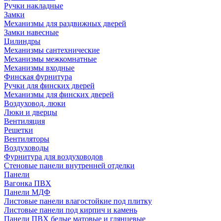
Ручки накладные
Замки
Механизмы для раздвижных дверей
Замки навесные
Цилиндры
Механизмы сантехнические
Механизмы межкомнатные
Механизмы входные
Финская фурнитура
Ручки для финских дверей
Механизмы для финских дверей
Воздуховод, люки
Люки и дверцы
Вентиляция
Решетки
Вентиляторы
Воздуховоды
Фурнитура для воздуховодов
Стеновые панели внутренней отделки
Панели
Вагонка ПВХ
Панели МДФ
Листовые панели влагостойкие под плитку
Листовые панели под кирпич и камень
Панели ПВХ белые матовые и глянцевые