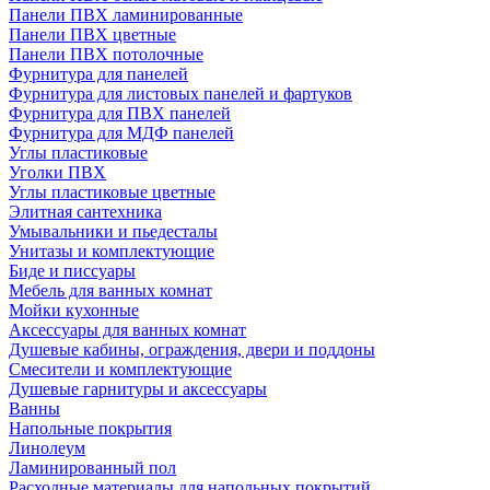
Панели ПВХ ламинированные
Панели ПВХ цветные
Панели ПВХ потолочные
Фурнитура для панелей
Фурнитура для листовых панелей и фартуков
Фурнитура для ПВХ панелей
Фурнитура для МДФ панелей
Углы пластиковые
Уголки ПВХ
Углы пластиковые цветные
Элитная сантехника
Умывальники и пьедесталы
Унитазы и комплектующие
Биде и писсуары
Мебель для ванных комнат
Мойки кухонные
Аксессуары для ванных комнат
Душевые кабины, ограждения, двери и поддоны
Смесители и комплектующие
Душевые гарнитуры и аксессуары
Ванны
Напольные покрытия
Линолеум
Ламинированный пол
Расходные материалы для напольных покрытий