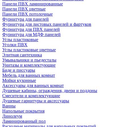
Панели ПВХ ламинированные
Панели ПВХ цветные
Панели ПВХ потолочные
Фурнитура для панелей
Фурнитура для листовых панелей и фартуков
Фурнитура для ПВХ панелей
Фурнитура для МДФ панелей
Углы пластиковые
Уголки ПВХ
Углы пластиковые цветные
Элитная сантехника
Умывальники и пьедесталы
Унитазы и комплектующие
Биде и писсуары
Мебель для ванных комнат
Мойки кухонные
Аксессуары для ванных комнат
Душевые кабины, ограждения, двери и поддоны
Смесители и комплектующие
Душевые гарнитуры и аксессуары
Ванны
Напольные покрытия
Линолеум
Ламинированный пол
Расходные материалы для напольных покрытий