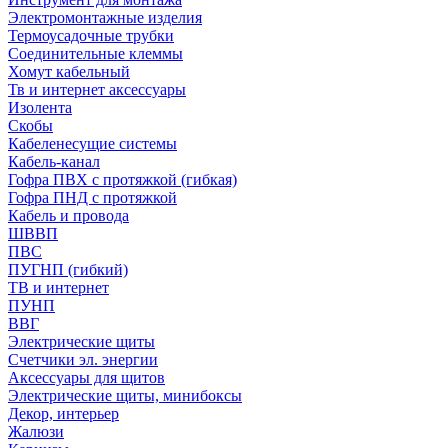
Электромонтажные изделия
Термоусадочные трубки
Соединительные клеммы
Хомут кабельный
Тв и интернет аксессуары
Изолента
Скобы
Кабеленесущие системы
Кабель-канал
Гофра ПВХ с протяжкой (гибкая)
Гофра ПНД с протяжкой
Кабель и провода
ШВВП
ПВС
ПУГНП (гибкий)
ТВ и интернет
ПУНП
ВВГ
Электрические щиты
Счетчики эл. энергии
Аксессуары для щитов
Электрические щиты, минибоксы
Декор, интерьер
Жалюзи