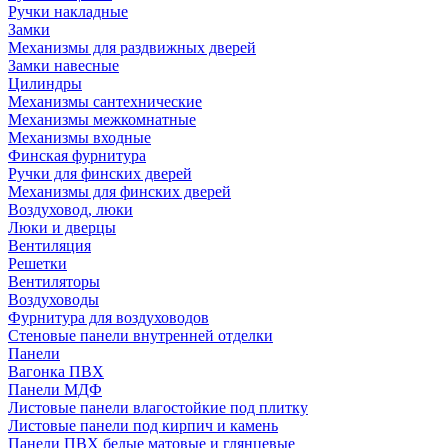
Ручки накладные
Замки
Механизмы для раздвижных дверей
Замки навесные
Цилиндры
Механизмы сантехнические
Механизмы межкомнатные
Механизмы входные
Финская фурнитура
Ручки для финских дверей
Механизмы для финских дверей
Воздуховод, люки
Люки и дверцы
Вентиляция
Решетки
Вентиляторы
Воздуховоды
Фурнитура для воздуховодов
Стеновые панели внутренней отделки
Панели
Вагонка ПВХ
Панели МДФ
Листовые панели влагостойкие под плитку
Листовые панели под кирпич и камень
Панели ПВХ белые матовые и глянцевые