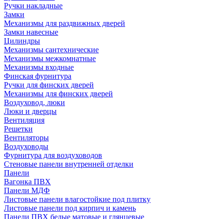
Ручки накладные
Замки
Механизмы для раздвижных дверей
Замки навесные
Цилиндры
Механизмы сантехнические
Механизмы межкомнатные
Механизмы входные
Финская фурнитура
Ручки для финских дверей
Механизмы для финских дверей
Воздуховод, люки
Люки и дверцы
Вентиляция
Решетки
Вентиляторы
Воздуховоды
Фурнитура для воздуховодов
Стеновые панели внутренней отделки
Панели
Вагонка ПВХ
Панели МДФ
Листовые панели влагостойкие под плитку
Листовые панели под кирпич и камень
Панели ПВХ белые матовые и глянцевые