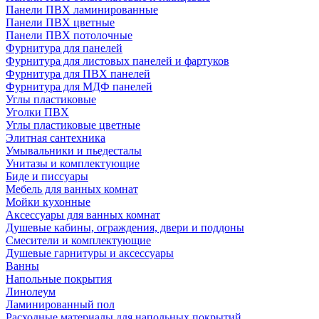
Панели ПВХ ламинированные
Панели ПВХ цветные
Панели ПВХ потолочные
Фурнитура для панелей
Фурнитура для листовых панелей и фартуков
Фурнитура для ПВХ панелей
Фурнитура для МДФ панелей
Углы пластиковые
Уголки ПВХ
Углы пластиковые цветные
Элитная сантехника
Умывальники и пьедесталы
Унитазы и комплектующие
Биде и писсуары
Мебель для ванных комнат
Мойки кухонные
Аксессуары для ванных комнат
Душевые кабины, ограждения, двери и поддоны
Смесители и комплектующие
Душевые гарнитуры и аксессуары
Ванны
Напольные покрытия
Линолеум
Ламинированный пол
Расходные материалы для напольных покрытий