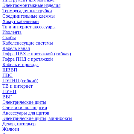
Электромонтажные изделия
Термоусадочные трубки
Соединительные клеммы
Хомут кабельный
Тв и интернет аксессуары
Изолента
Скобы
Кабеленесущие системы
Кабель-канал
Гофра ПВХ с протяжкой (гибкая)
Гофра ПНД с протяжкой
Кабель и провода
ШВВП
ПВС
ПУГНП (гибкий)
ТВ и интернет
ПУНП
ВВГ
Электрические щиты
Счетчики эл. энергии
Аксессуары для щитов
Электрические щиты, минибоксы
Декор, интерьер
Жалюзи