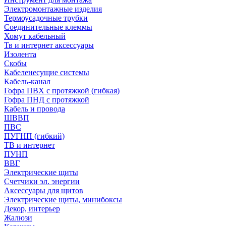
Электромонтажные изделия
Термоусадочные трубки
Соединительные клеммы
Хомут кабельный
Тв и интернет аксессуары
Изолента
Скобы
Кабеленесущие системы
Кабель-канал
Гофра ПВХ с протяжкой (гибкая)
Гофра ПНД с протяжкой
Кабель и провода
ШВВП
ПВС
ПУГНП (гибкий)
ТВ и интернет
ПУНП
ВВГ
Электрические щиты
Счетчики эл. энергии
Аксессуары для щитов
Электрические щиты, минибоксы
Декор, интерьер
Жалюзи