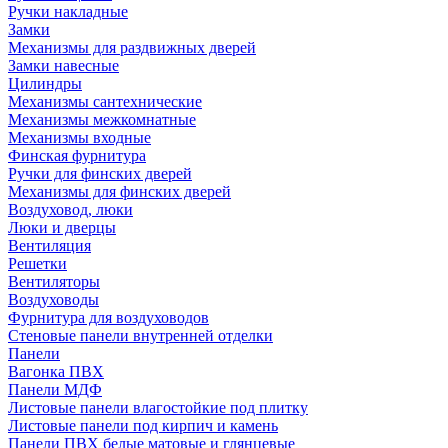
Ручки накладные
Замки
Механизмы для раздвижных дверей
Замки навесные
Цилиндры
Механизмы сантехнические
Механизмы межкомнатные
Механизмы входные
Финская фурнитура
Ручки для финских дверей
Механизмы для финских дверей
Воздуховод, люки
Люки и дверцы
Вентиляция
Решетки
Вентиляторы
Воздуховоды
Фурнитура для воздуховодов
Стеновые панели внутренней отделки
Панели
Вагонка ПВХ
Панели МДФ
Листовые панели влагостойкие под плитку
Листовые панели под кирпич и камень
Панели ПВХ белые матовые и глянцевые