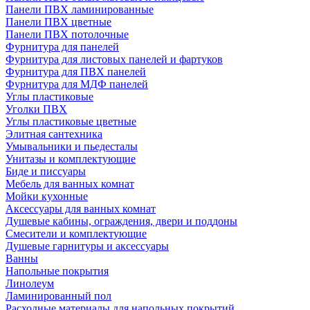
Панели ПВХ ламинированные
Панели ПВХ цветные
Панели ПВХ потолочные
Фурнитура для панелей
Фурнитура для листовых панелей и фартуков
Фурнитура для ПВХ панелей
Фурнитура для МДФ панелей
Углы пластиковые
Уголки ПВХ
Углы пластиковые цветные
Элитная сантехника
Умывальники и пьедесталы
Унитазы и комплектующие
Биде и писсуары
Мебель для ванных комнат
Мойки кухонные
Аксессуары для ванных комнат
Душевые кабины, ограждения, двери и поддоны
Смесители и комплектующие
Душевые гарнитуры и аксессуары
Ванны
Напольные покрытия
Линолеум
Ламинированный пол
Расходные материалы для напольных покрытий