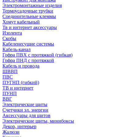
Электромонтажные изделия
Термоусадочные трубки
Соединительные клеммы
Хомут кабельный
Тв и интернет аксессуары
Изолента
Скобы
Кабеленесущие системы
Кабель-канал
Гофра ПВХ с протяжкой (гибкая)
Гофра ПНД с протяжкой
Кабель и провода
ШВВП
ПВС
ПУГНП (гибкий)
ТВ и интернет
ПУНП
ВВГ
Электрические щиты
Счетчики эл. энергии
Аксессуары для щитов
Электрические щиты, минибоксы
Декор, интерьер
Жалюзи