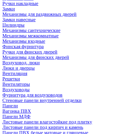
Ручки накладные
Замки
Механизмы для раздвижных дверей
Замки навесные
Цилиндры
Механизмы сантехнические
Механизмы межкомнатные
Механизмы входные
Финская фурнитура
Ручки для финских дверей
Механизмы для финских дверей
Воздуховод, люки
Люки и дверцы
Вентиляция
Решетки
Вентиляторы
Воздуховоды
Фурнитура для воздуховодов
Стеновые панели внутренней отделки
Панели
Вагонка ПВХ
Панели МДФ
Листовые панели влагостойкие под плитку
Листовые панели под кирпич и камень
Панели ПВХ белые матовые и глянцевые