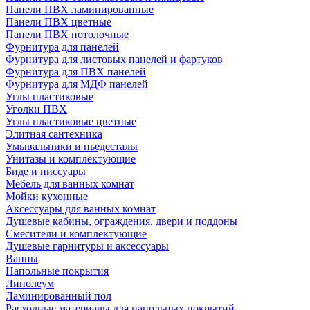
Панели ПВХ ламинированные
Панели ПВХ цветные
Панели ПВХ потолочные
Фурнитура для панелей
Фурнитура для листовых панелей и фартуков
Фурнитура для ПВХ панелей
Фурнитура для МДФ панелей
Углы пластиковые
Уголки ПВХ
Углы пластиковые цветные
Элитная сантехника
Умывальники и пьедесталы
Унитазы и комплектующие
Биде и писсуары
Мебель для ванных комнат
Мойки кухонные
Аксессуары для ванных комнат
Душевые кабины, ограждения, двери и поддоны
Смесители и комплектующие
Душевые гарнитуры и аксессуары
Ванны
Напольные покрытия
Линолеум
Ламинированный пол
Расходные материалы для напольных покрытий