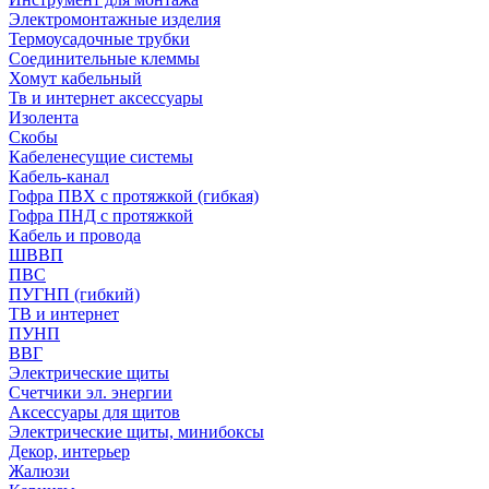
Электромонтажные изделия
Термоусадочные трубки
Соединительные клеммы
Хомут кабельный
Тв и интернет аксессуары
Изолента
Скобы
Кабеленесущие системы
Кабель-канал
Гофра ПВХ с протяжкой (гибкая)
Гофра ПНД с протяжкой
Кабель и провода
ШВВП
ПВС
ПУГНП (гибкий)
ТВ и интернет
ПУНП
ВВГ
Электрические щиты
Счетчики эл. энергии
Аксессуары для щитов
Электрические щиты, минибоксы
Декор, интерьер
Жалюзи