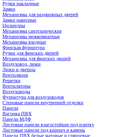
Ручки накладные
Замки
Механизмы для раздвижных дверей
Замки навесные
Цилиндры
Механизмы сантехнические
Механизмы межкомнатные
Механизмы входные
Финская фурнитура
Ручки для финских дверей
Механизмы для финских дверей
Воздуховод, люки
Люки и дверцы
Вентиляция
Решетки
Вентиляторы
Воздуховоды
Фурнитура для воздуховодов
Стеновые панели внутренней отделки
Панели
Вагонка ПВХ
Панели МДФ
Листовые панели влагостойкие под плитку
Листовые панели под кирпич и камень
Панели ПВХ белые матовые и глянцевые