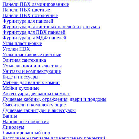
Панели ПВХ ламинированные
Панели ПВХ цветные
Панели ПВХ потолочные
Фурнитура для панелей
Фурнитура для листовых панелей и фартуков
Фурнитура для ПВХ панелей
Фурнитура для МДФ панелей
Углы пластиковые
Уголки ПВХ
Углы пластиковые цветные
Элитная сантехника
Умывальники и пьедесталы
Унитазы и комплектующие
Биде и писсуары
Мебель для ванных комнат
Мойки кухонные
Аксессуары для ванных комнат
Душевые кабины, ограждения, двери и поддоны
Смесители и комплектующие
Душевые гарнитуры и аксессуары
Ванны
Напольные покрытия
Линолеум
Ламинированный пол
Расходные материалы для напольных покрытий