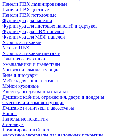
Панели ПВХ ламинированные
Панели ПВХ цветные
Панели ПВХ потолочные
Фурнитура для панелей
Фурнитура для листовых панелей и фартуков
Фурнитура для ПВХ панелей
Фурнитура для МДФ панелей
Углы пластиковые
Уголки ПВХ
Углы пластиковые цветные
Элитная сантехника
Умывальники и пьедесталы
Унитазы и комплектующие
Биде и писсуары
Мебель для ванных комнат
Мойки кухонные
Аксессуары для ванных комнат
Душевые кабины, ограждения, двери и поддоны
Смесители и комплектующие
Душевые гарнитуры и аксессуары
Ванны
Напольные покрытия
Линолеум
Ламинированный пол
Расходные материалы для напольных покрытий