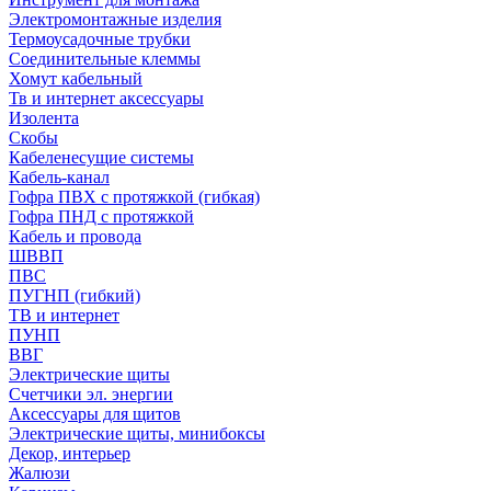
Электромонтажные изделия
Термоусадочные трубки
Соединительные клеммы
Хомут кабельный
Тв и интернет аксессуары
Изолента
Скобы
Кабеленесущие системы
Кабель-канал
Гофра ПВХ с протяжкой (гибкая)
Гофра ПНД с протяжкой
Кабель и провода
ШВВП
ПВС
ПУГНП (гибкий)
ТВ и интернет
ПУНП
ВВГ
Электрические щиты
Счетчики эл. энергии
Аксессуары для щитов
Электрические щиты, минибоксы
Декор, интерьер
Жалюзи