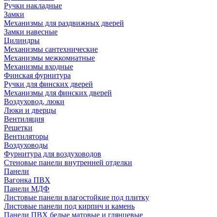
Ручки накладные
Замки
Механизмы для раздвижных дверей
Замки навесные
Цилиндры
Механизмы сантехнические
Механизмы межкомнатные
Механизмы входные
Финская фурнитура
Ручки для финских дверей
Механизмы для финских дверей
Воздуховод, люки
Люки и дверцы
Вентиляция
Решетки
Вентиляторы
Воздуховоды
Фурнитура для воздуховодов
Стеновые панели внутренней отделки
Панели
Вагонка ПВХ
Панели МДФ
Листовые панели влагостойкие под плитку
Листовые панели под кирпич и камень
Панели ПВХ белые матовые и глянцевые