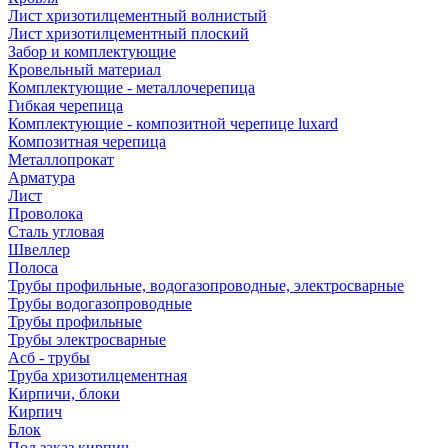
Лист хризотилцементный волнистый
Лист хризотилцементный плоский
Забор и комплектующие
Кровельный материал
Комплектующие - металлочерепица
Гибкая черепица
Комплектующие - композитной черепице luxard
Композитная черепица
Металлопрокат
Арматура
Лист
Проволока
Сталь угловая
Швеллер
Полоса
Трубы профильные, водогазопроводные, электросварные
Трубы водогазопроводные
Трубы профильные
Трубы электросварные
Асб - трубы
Труба хризотилцементная
Кирпичи, блоки
Кирпич
Блок
Под заказ кирпич