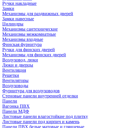
Ручки накладные
Замки
Механизмы для раздвижных дверей
Замки навесные
Цилиндры
Механизмы сантехнические
Механизмы межкомнатные
Механизмы входные
Финская фурнитура
Ручки для финских дверей
Механизмы для финских дверей
Воздуховод, люки
Люки и дверцы
Вентиляция
Решетки
Вентиляторы
Воздуховоды
Фурнитура для воздуховодов
Стеновые панели внутренней отделки
Панели
Вагонка ПВХ
Панели МДФ
Листовые панели влагостойкие под плитку
Листовые панели под кирпич и камень
Панели ПВХ белые матовые и глянцевые