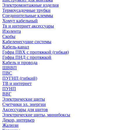
Электромонтажные изделия
Термоусадочные трубки
Соединительные клеммы
Хомут кабельный
Тв и интернет аксессуары
Изолента
Скобы
Кабеленесущие системы
Кабель-канал
Гофра ПВХ с протяжкой (гибкая)
Гофра ПНД с протяжкой
Кабель и провода
ШВВП
ПВС
ПУГНП (гибкий)
ТВ и интернет
ПУНП
ВВГ
Электрические щиты
Счетчики эл. энергии
Аксессуары для щитов
Электрические щиты, минибоксы
Декор, интерьер
Жалюзи