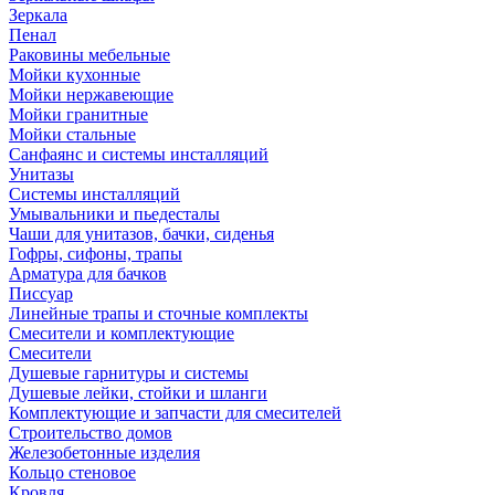
Зеркала
Пенал
Раковины мебельные
Мойки кухонные
Мойки нержавеющие
Мойки гранитные
Мойки стальные
Санфаянс и системы инсталляций
Унитазы
Системы инсталляций
Умывальники и пьедесталы
Чаши для унитазов, бачки, сиденья
Гофры, сифоны, трапы
Арматура для бачков
Писсуар
Линейные трапы и сточные комплекты
Смесители и комплектующие
Смесители
Душевые гарнитуры и системы
Душевые лейки, стойки и шланги
Комплектующие и запчасти для смесителей
Строительство домов
Железобетонные изделия
Кольцо стеновое
Кровля