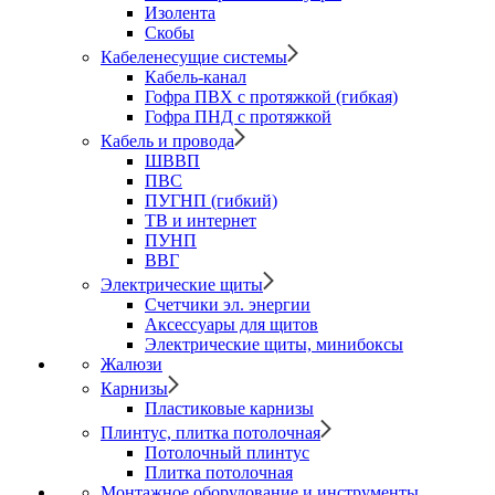
Изолента
Скобы
Кабеленесущие системы
Кабель-канал
Гофра ПВХ с протяжкой (гибкая)
Гофра ПНД с протяжкой
Кабель и провода
ШВВП
ПВС
ПУГНП (гибкий)
ТВ и интернет
ПУНП
ВВГ
Электрические щиты
Счетчики эл. энергии
Аксессуары для щитов
Электрические щиты, минибоксы
Жалюзи
Карнизы
Пластиковые карнизы
Плинтус, плитка потолочная
Потолочный плинтус
Плитка потолочная
Монтажное оборудование и инструменты