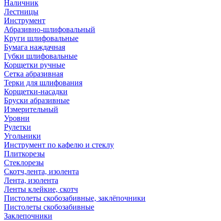
Наличник
Лестницы
Инструмент
Абразивно-шлифовальный
Круги шлифовальные
Бумага наждачная
Губки шлифовальные
Корщетки ручные
Сетка абразивная
Терки для шлифования
Корщетки-насадки
Бруски абразивные
Измерительный
Уровни
Рулетки
Угольники
Инструмент по кафелю и стеклу
Плиткорезы
Стеклорезы
Скотч,лента, изолента
Лента, изолента
Ленты клейкие, скотч
Пистолеты скобозабивные, заклёпочники
Пистолеты скобозабивные
Заклепочники