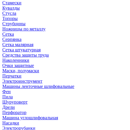
Стамески
Кувалды
Стусла
Топоры
Струбцины
Ножницы по металлу
Сетка
Серпянка
Сетка малярная
Сетка штукатурная
Средства защиты труда
Наколенники
Очки защитные
Маски, полумаски
Перчатки
Электроинструмент
Машины ленточные шлифовальные
Фен
Пила
Шуруповерт
Дрели
Перфоратор
Машина углошлифовальная
Насадки
Электрорубанки