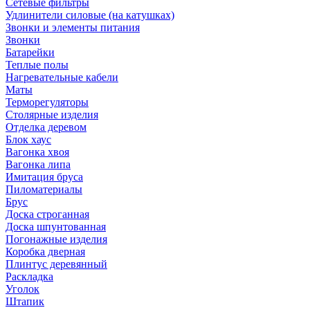
Сетевые фильтры
Удлинители силовые (на катушках)
Звонки и элементы питания
Звонки
Батарейки
Теплые полы
Нагревательные кабели
Маты
Терморегуляторы
Столярные изделия
Отделка деревом
Блок хаус
Вагонка хвоя
Вагонка липа
Имитация бруса
Пиломатериалы
Брус
Доска строганная
Доска шпунтованная
Погонажные изделия
Коробка дверная
Плинтус деревянный
Раскладка
Уголок
Штапик