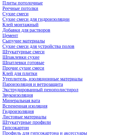
Плиты потолочные
Реечные потолки
Сухие смеси
Сухие смеси для гидроизоляции
Клей монтажный
Добавки для растворов
Цемент
Сыпучие материалы
Сухие смеси для устройства полов
Штукатурные смеси
Шпаклевки сухие
Шпатлевки готовые
Прочие сухие смеси
Клей для плитки
Утеплитель, изоляционные материалы
Пароизоляция и ветрозащита
Экструдированный пенополистирол
Звукоизоляция
Минеральная вата
Вспененная изоляция
Гидроизоляция
Листовые материалы
Штукатурные профили
Гипсокартон
Профиль для гипсокартона и аксессуары