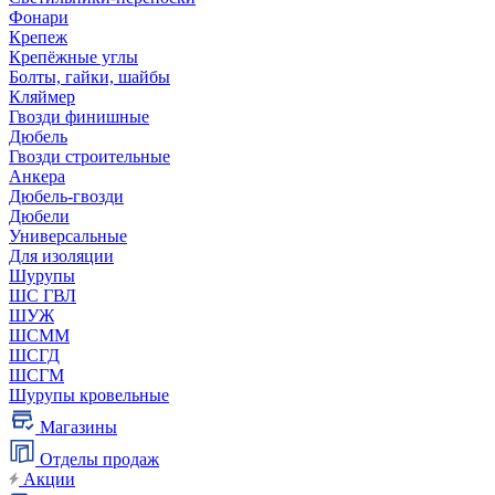
Фонари
Крепеж
Крепёжные углы
Болты, гайки, шайбы
Кляймер
Гвозди финишные
Дюбель
Гвозди строительные
Анкера
Дюбель-гвозди
Дюбели
Универсальные
Для изоляции
Шурупы
ШС ГВЛ
ШУЖ
ШСММ
ШСГД
ШСГМ
Шурупы кровельные
Магазины
Отделы продаж
Акции