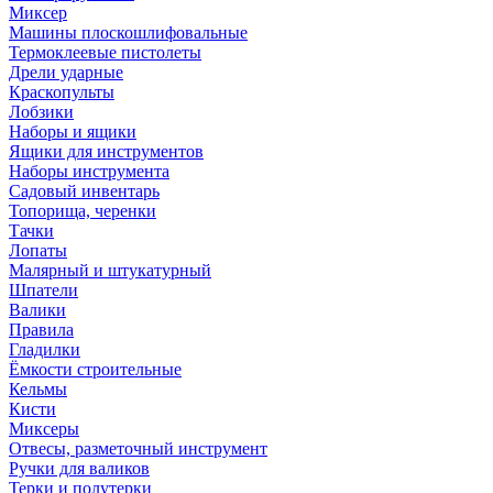
Миксер
Машины плоскошлифовальные
Термоклеевые пистолеты
Дрели ударные
Краскопульты
Лобзики
Наборы и ящики
Ящики для инструментов
Наборы инструмента
Садовый инвентарь
Топорища, черенки
Тачки
Лопаты
Малярный и штукатурный
Шпатели
Валики
Правила
Гладилки
Ёмкости строительные
Кельмы
Кисти
Миксеры
Отвесы, разметочный инструмент
Ручки для валиков
Терки и полутерки