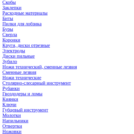
Скобы
Заклепки
Расходные материалы
Биты
Пилки для лобзика
Буры
Сверла
Коронки
Круги, диски отрезные
Электроды
Диски пильные
Зубило
Ножи технический, сменные лезвия
Сменные лезвия
Ножи технические
Столярно-слесарный инструмент
Рубанки
Гвоздодеры и ломы
Киянки
Ключи
Губцевый инструмент
Молотки
Напильники
Отвертки
Ножовки