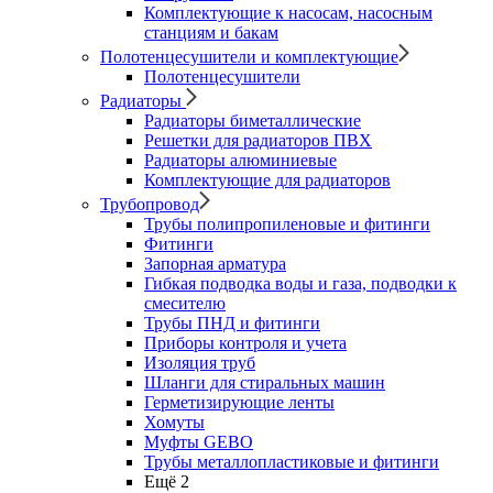
Комплектующие к насосам, насосным
станциям и бакам
Полотенцесушители и комплектующие
Полотенцесушители
Радиаторы
Радиаторы биметаллические
Решетки для радиаторов ПВХ
Радиаторы алюминиевые
Комплектующие для радиаторов
Трубопровод
Трубы полипропиленовые и фитинги
Фитинги
Запорная арматура
Гибкая подводка воды и газа, подводки к
смесителю
Трубы ПНД и фитинги
Приборы контроля и учета
Изоляция труб
Шланги для стиральных машин
Герметизирующие ленты
Хомуты
Муфты GEBO
Трубы металлопластиковые и фитинги
Ещё 2