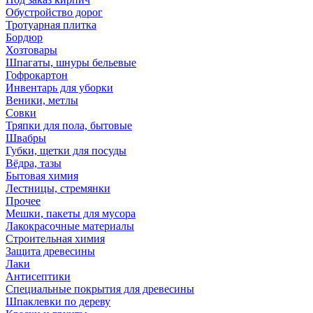
Обустройство дорог
Тротуарная плитка
Бордюр
Хозтовары
Шпагаты, шнуры бельевые
Гофрокартон
Инвентарь для уборки
Веники, метлы
Совки
Тряпки для пола, бытовые
Швабры
Губки, щетки для посуды
Вёдра, тазы
Бытовая химия
Лестницы, стремянки
Прочее
Мешки, пакеты для мусора
Лакокрасочные материалы
Строительная химия
Защита древесины
Лаки
Антисептики
Специальные покрытия для древесины
Шпаклевки по дереву