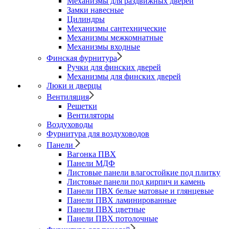
Механизмы для раздвижных дверей
Замки навесные
Цилиндры
Механизмы сантехнические
Механизмы межкомнатные
Механизмы входные
Финская фурнитура
Ручки для финских дверей
Механизмы для финских дверей
Люки и дверцы
Вентиляция
Решетки
Вентиляторы
Воздуховоды
Фурнитура для воздуховодов
Панели
Вагонка ПВХ
Панели МДФ
Листовые панели влагостойкие под плитку
Листовые панели под кирпич и камень
Панели ПВХ белые матовые и глянцевые
Панели ПВХ ламинированные
Панели ПВХ цветные
Панели ПВХ потолочные