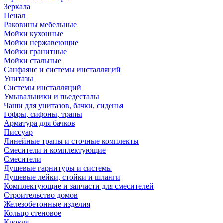
Зеркала
Пенал
Раковины мебельные
Мойки кухонные
Мойки нержавеющие
Мойки гранитные
Мойки стальные
Санфаянс и системы инсталляций
Унитазы
Системы инсталляций
Умывальники и пьедесталы
Чаши для унитазов, бачки, сиденья
Гофры, сифоны, трапы
Арматура для бачков
Писсуар
Линейные трапы и сточные комплекты
Смесители и комплектующие
Смесители
Душевые гарнитуры и системы
Душевые лейки, стойки и шланги
Комплектующие и запчасти для смесителей
Строительство домов
Железобетонные изделия
Кольцо стеновое
Кровля