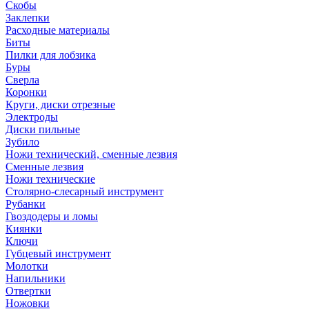
Скобы
Заклепки
Расходные материалы
Биты
Пилки для лобзика
Буры
Сверла
Коронки
Круги, диски отрезные
Электроды
Диски пильные
Зубило
Ножи технический, сменные лезвия
Сменные лезвия
Ножи технические
Столярно-слесарный инструмент
Рубанки
Гвоздодеры и ломы
Киянки
Ключи
Губцевый инструмент
Молотки
Напильники
Отвертки
Ножовки