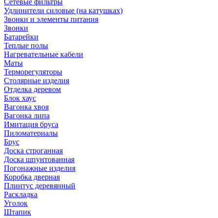
Сетевые фильтры
Удлинители силовые (на катушках)
Звонки и элементы питания
Звонки
Батарейки
Теплые полы
Нагревательные кабели
Маты
Терморегуляторы
Столярные изделия
Отделка деревом
Блок хаус
Вагонка хвоя
Вагонка липа
Имитация бруса
Пиломатериалы
Брус
Доска строганная
Доска шпунтованная
Погонажные изделия
Коробка дверная
Плинтус деревянный
Раскладка
Уголок
Штапик