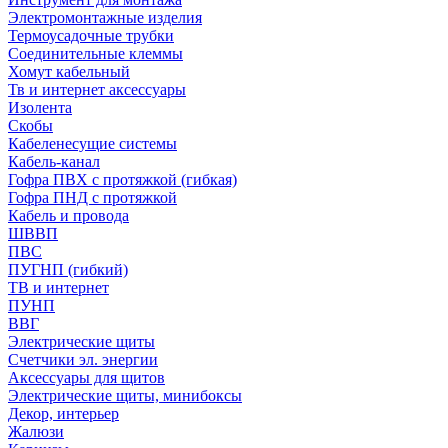
Электромонтажные изделия
Термоусадочные трубки
Соединительные клеммы
Хомут кабельный
Тв и интернет аксессуары
Изолента
Скобы
Кабеленесущие системы
Кабель-канал
Гофра ПВХ с протяжкой (гибкая)
Гофра ПНД с протяжкой
Кабель и провода
ШВВП
ПВС
ПУГНП (гибкий)
ТВ и интернет
ПУНП
ВВГ
Электрические щиты
Счетчики эл. энергии
Аксессуары для щитов
Электрические щиты, минибоксы
Декор, интерьер
Жалюзи