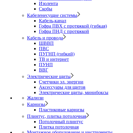
Изолента
Скобы
Кабеленесущие системы
Кабель-канал
Гофра ПВХ с протяжкой (гибкая)
Гофра ПНД с протяжкой
Кабель и провода
ШВВП
ПВС
ПУГНП (гибкий)
ТВ и интернет
ПУНП
ВВГ
Электрические щиты
Счетчики эл. энергии
Аксессуары для щитов
Электрические щиты, минибоксы
Жалюзи
Карнизы
Пластиковые карнизы
Плинтус, плитка потолочная
Потолочный плинтус
Плитка потолочная
Монтажное оборудование и инструменты