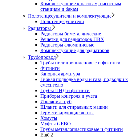
Комплектующие к насосам, насосным
станциям и бакам
Полотенцесушители и комплектующие
Полотенцесушители
Радиаторы
Радиаторы биметаллические
Решетки для радиаторов ПВХ
Радиаторы алюминиевые
Комплектующие для радиаторов
Трубопровод
Трубы полипропиленовые и фитинги
Фитинги
Запорная арматура
Гибкая подводка воды и газа, подводки к
смесителю
Трубы ПНД и фитинги
Приборы контроля и учета
Изоляция труб
Шланги для стиральных машин
Герметизирующие ленты
Хомуты
Муфты GEBO
Трубы металлопластиковые и фитинги
Ещё 2