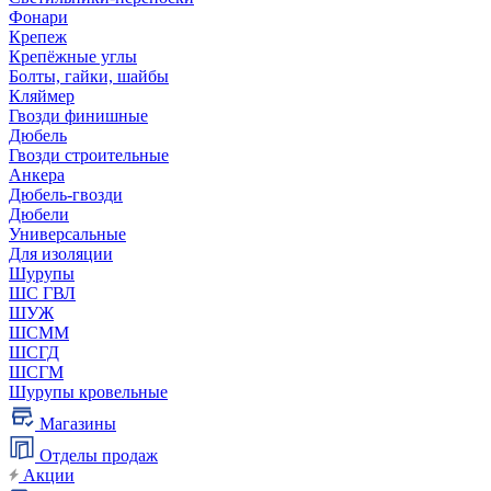
Фонари
Крепеж
Крепёжные углы
Болты, гайки, шайбы
Кляймер
Гвозди финишные
Дюбель
Гвозди строительные
Анкера
Дюбель-гвозди
Дюбели
Универсальные
Для изоляции
Шурупы
ШС ГВЛ
ШУЖ
ШСММ
ШСГД
ШСГМ
Шурупы кровельные
Магазины
Отделы продаж
Акции