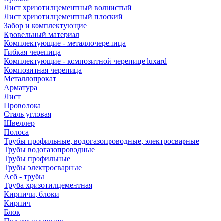
Лист хризотилцементный волнистый
Лист хризотилцементный плоский
Забор и комплектующие
Кровельный материал
Комплектующие - металлочерепица
Гибкая черепица
Комплектующие - композитной черепице luxard
Композитная черепица
Металлопрокат
Арматура
Лист
Проволока
Сталь угловая
Швеллер
Полоса
Трубы профильные, водогазопроводные, электросварные
Трубы водогазопроводные
Трубы профильные
Трубы электросварные
Асб - трубы
Труба хризотилцементная
Кирпичи, блоки
Кирпич
Блок
Под заказ кирпич