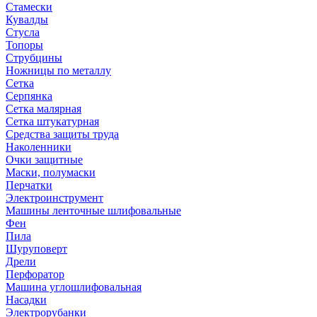
Стамески
Кувалды
Стусла
Топоры
Струбцины
Ножницы по металлу
Сетка
Серпянка
Сетка малярная
Сетка штукатурная
Средства защиты труда
Наколенники
Очки защитные
Маски, полумаски
Перчатки
Электроинструмент
Машины ленточные шлифовальные
Фен
Пила
Шуруповерт
Дрели
Перфоратор
Машина углошлифовальная
Насадки
Электрорубанки