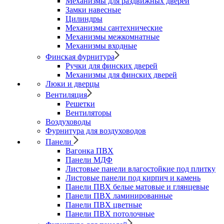
Механизмы для раздвижных дверей
Замки навесные
Цилиндры
Механизмы сантехнические
Механизмы межкомнатные
Механизмы входные
Финская фурнитура
Ручки для финских дверей
Механизмы для финских дверей
Люки и дверцы
Вентиляция
Решетки
Вентиляторы
Воздуховоды
Фурнитура для воздуховодов
Панели
Вагонка ПВХ
Панели МДФ
Листовые панели влагостойкие под плитку
Листовые панели под кирпич и камень
Панели ПВХ белые матовые и глянцевые
Панели ПВХ ламинированные
Панели ПВХ цветные
Панели ПВХ потолочные