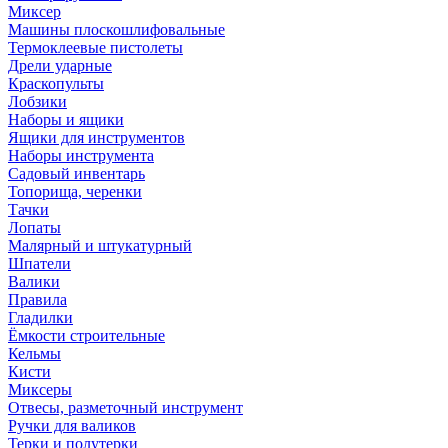
Миксер
Машины плоскошлифовальные
Термоклеевые пистолеты
Дрели ударные
Краскопульты
Лобзики
Наборы и ящики
Ящики для инструментов
Наборы инструмента
Садовый инвентарь
Топорища, черенки
Тачки
Лопаты
Малярный и штукатурный
Шпатели
Валики
Правила
Гладилки
Ёмкости строительные
Кельмы
Кисти
Миксеры
Отвесы, разметочный инструмент
Ручки для валиков
Терки и полутерки