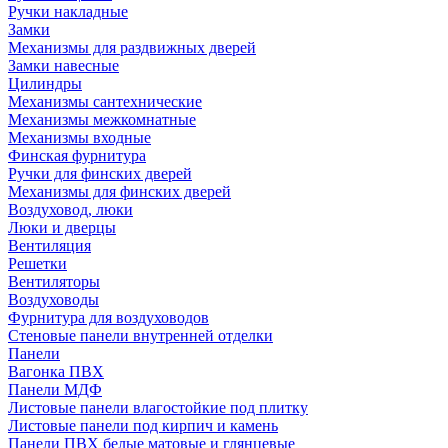
Ручки накладные
Замки
Механизмы для раздвижных дверей
Замки навесные
Цилиндры
Механизмы сантехнические
Механизмы межкомнатные
Механизмы входные
Финская фурнитура
Ручки для финских дверей
Механизмы для финских дверей
Воздуховод, люки
Люки и дверцы
Вентиляция
Решетки
Вентиляторы
Воздуховоды
Фурнитура для воздуховодов
Стеновые панели внутренней отделки
Панели
Вагонка ПВХ
Панели МДФ
Листовые панели влагостойкие под плитку
Листовые панели под кирпич и камень
Панели ПВХ белые матовые и глянцевые