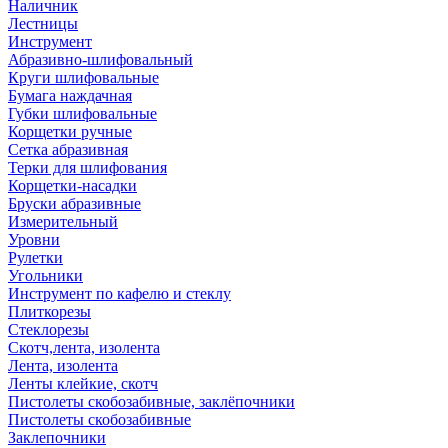
Наличник
Лестницы
Инструмент
Абразивно-шлифовальный
Круги шлифовальные
Бумага наждачная
Губки шлифовальные
Корщетки ручные
Сетка абразивная
Терки для шлифования
Корщетки-насадки
Бруски абразивные
Измерительный
Уровни
Рулетки
Угольники
Инструмент по кафелю и стеклу
Плиткорезы
Стеклорезы
Скотч,лента, изолента
Лента, изолента
Ленты клейкие, скотч
Пистолеты скобозабивные, заклёпочники
Пистолеты скобозабивные
Заклепочники