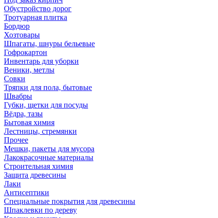
Обустройство дорог
Тротуарная плитка
Бордюр
Хозтовары
Шпагаты, шнуры бельевые
Гофрокартон
Инвентарь для уборки
Веники, метлы
Совки
Тряпки для пола, бытовые
Швабры
Губки, щетки для посуды
Вёдра, тазы
Бытовая химия
Лестницы, стремянки
Прочее
Мешки, пакеты для мусора
Лакокрасочные материалы
Строительная химия
Защита древесины
Лаки
Антисептики
Специальные покрытия для древесины
Шпаклевки по дереву