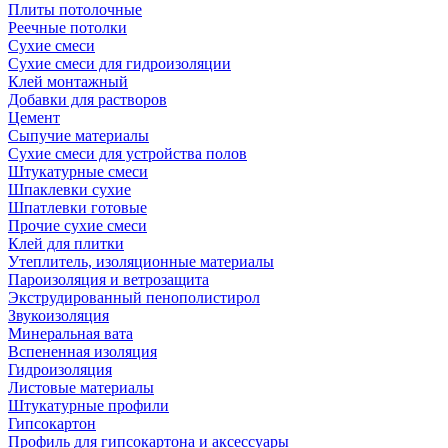
Плиты потолочные
Реечные потолки
Сухие смеси
Сухие смеси для гидроизоляции
Клей монтажный
Добавки для растворов
Цемент
Сыпучие материалы
Сухие смеси для устройства полов
Штукатурные смеси
Шпаклевки сухие
Шпатлевки готовые
Прочие сухие смеси
Клей для плитки
Утеплитель, изоляционные материалы
Пароизоляция и ветрозащита
Экструдированный пенополистирол
Звукоизоляция
Минеральная вата
Вспененная изоляция
Гидроизоляция
Листовые материалы
Штукатурные профили
Гипсокартон
Профиль для гипсокартона и аксессуары