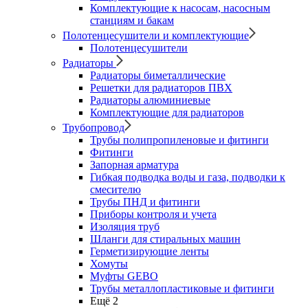
Комплектующие к насосам, насосным
станциям и бакам
Полотенцесушители и комплектующие
Полотенцесушители
Радиаторы
Радиаторы биметаллические
Решетки для радиаторов ПВХ
Радиаторы алюминиевые
Комплектующие для радиаторов
Трубопровод
Трубы полипропиленовые и фитинги
Фитинги
Запорная арматура
Гибкая подводка воды и газа, подводки к
смесителю
Трубы ПНД и фитинги
Приборы контроля и учета
Изоляция труб
Шланги для стиральных машин
Герметизирующие ленты
Хомуты
Муфты GEBO
Трубы металлопластиковые и фитинги
Ещё 2