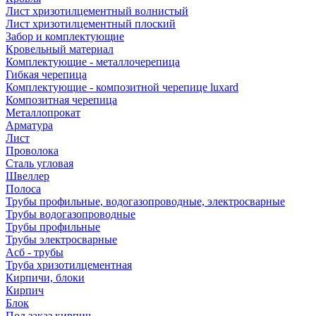
Лист хризотилцементный волнистый
Лист хризотилцементный плоский
Забор и комплектующие
Кровельный материал
Комплектующие - металлочерепица
Гибкая черепица
Комплектующие - композитной черепице luxard
Композитная черепица
Металлопрокат
Арматура
Лист
Проволока
Сталь угловая
Швеллер
Полоса
Трубы профильные, водогазопроводные, электросварные
Трубы водогазопроводные
Трубы профильные
Трубы электросварные
Асб - трубы
Труба хризотилцементная
Кирпичи, блоки
Кирпич
Блок
Под заказ кирпич