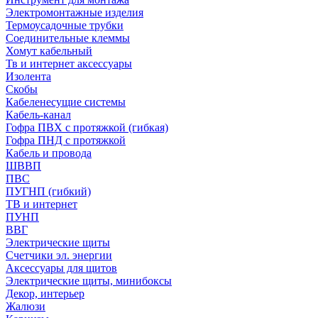
Электромонтажные изделия
Термоусадочные трубки
Соединительные клеммы
Хомут кабельный
Тв и интернет аксессуары
Изолента
Скобы
Кабеленесущие системы
Кабель-канал
Гофра ПВХ с протяжкой (гибкая)
Гофра ПНД с протяжкой
Кабель и провода
ШВВП
ПВС
ПУГНП (гибкий)
ТВ и интернет
ПУНП
ВВГ
Электрические щиты
Счетчики эл. энергии
Аксессуары для щитов
Электрические щиты, минибоксы
Декор, интерьер
Жалюзи