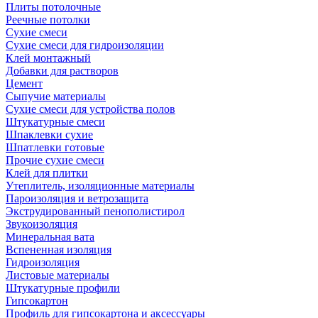
Плиты потолочные
Реечные потолки
Сухие смеси
Сухие смеси для гидроизоляции
Клей монтажный
Добавки для растворов
Цемент
Сыпучие материалы
Сухие смеси для устройства полов
Штукатурные смеси
Шпаклевки сухие
Шпатлевки готовые
Прочие сухие смеси
Клей для плитки
Утеплитель, изоляционные материалы
Пароизоляция и ветрозащита
Экструдированный пенополистирол
Звукоизоляция
Минеральная вата
Вспененная изоляция
Гидроизоляция
Листовые материалы
Штукатурные профили
Гипсокартон
Профиль для гипсокартона и аксессуары