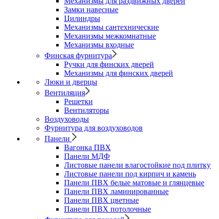
Механизмы для раздвижных дверей
Замки навесные
Цилиндры
Механизмы сантехнические
Механизмы межкомнатные
Механизмы входные
Финская фурнитура
Ручки для финских дверей
Механизмы для финских дверей
Люки и дверцы
Вентиляция
Решетки
Вентиляторы
Воздуховоды
Фурнитура для воздуховодов
Панели
Вагонка ПВХ
Панели МДФ
Листовые панели влагостойкие под плитку
Листовые панели под кирпич и камень
Панели ПВХ белые матовые и глянцевые
Панели ПВХ ламинированные
Панели ПВХ цветные
Панели ПВХ потолочные