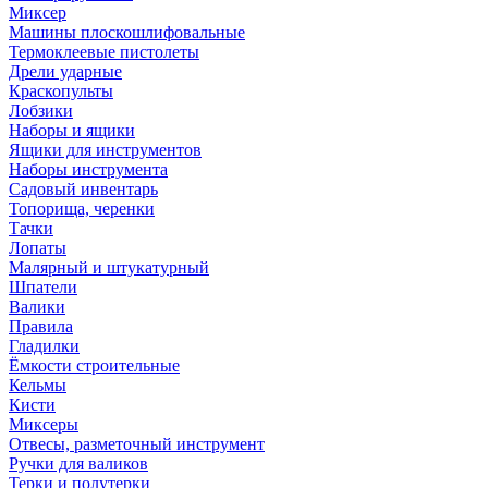
Миксер
Машины плоскошлифовальные
Термоклеевые пистолеты
Дрели ударные
Краскопульты
Лобзики
Наборы и ящики
Ящики для инструментов
Наборы инструмента
Садовый инвентарь
Топорища, черенки
Тачки
Лопаты
Малярный и штукатурный
Шпатели
Валики
Правила
Гладилки
Ёмкости строительные
Кельмы
Кисти
Миксеры
Отвесы, разметочный инструмент
Ручки для валиков
Терки и полутерки