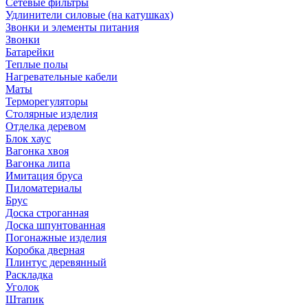
Сетевые фильтры
Удлинители силовые (на катушках)
Звонки и элементы питания
Звонки
Батарейки
Теплые полы
Нагревательные кабели
Маты
Терморегуляторы
Столярные изделия
Отделка деревом
Блок хаус
Вагонка хвоя
Вагонка липа
Имитация бруса
Пиломатериалы
Брус
Доска строганная
Доска шпунтованная
Погонажные изделия
Коробка дверная
Плинтус деревянный
Раскладка
Уголок
Штапик