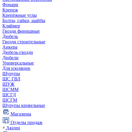
Фонари
Крепеж
Крепёжные углы
Болты, гайки, шайбы
Кляймер
Гвозди финишные
Дюбель
Гвозди строительные
Анкера
Дюбель-гвозди
Дюбели
Универсальные
Для изоляции
Шурупы
ШС ГВЛ
ШУЖ
ШСММ
ШСГД
ШСГМ
Шурупы кровельные
Магазины
Отделы продаж
Акции