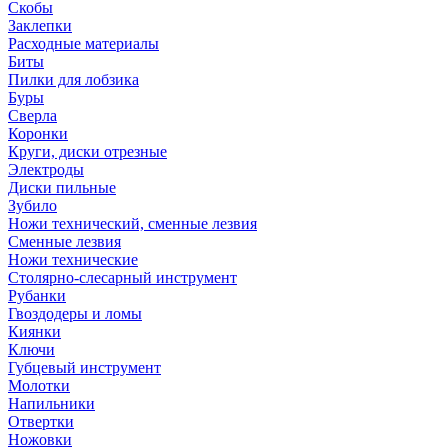
Скобы
Заклепки
Расходные материалы
Биты
Пилки для лобзика
Буры
Сверла
Коронки
Круги, диски отрезные
Электроды
Диски пильные
Зубило
Ножи технический, сменные лезвия
Сменные лезвия
Ножи технические
Столярно-слесарный инструмент
Рубанки
Гвоздодеры и ломы
Киянки
Ключи
Губцевый инструмент
Молотки
Напильники
Отвертки
Ножовки