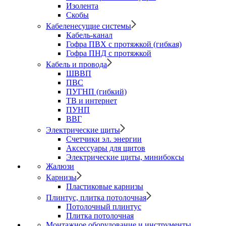
Изолента
Скобы
Кабеленесущие системы
Кабель-канал
Гофра ПВХ с протяжкой (гибкая)
Гофра ПНД с протяжкой
Кабель и провода
ШВВП
ПВС
ПУГНП (гибкий)
ТВ и интернет
ПУНП
ВВГ
Электрические щиты
Счетчики эл. энергии
Аксессуары для щитов
Электрические щиты, минибоксы
Жалюзи
Карнизы
Пластиковые карнизы
Плинтус, плитка потолочная
Потолочный плинтус
Плитка потолочная
Монтажное оборудование и инструменты