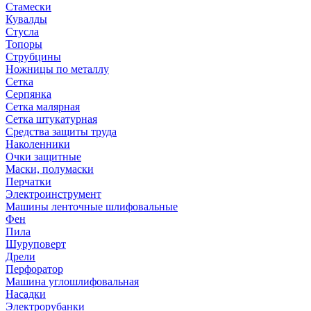
Стамески
Кувалды
Стусла
Топоры
Струбцины
Ножницы по металлу
Сетка
Серпянка
Сетка малярная
Сетка штукатурная
Средства защиты труда
Наколенники
Очки защитные
Маски, полумаски
Перчатки
Электроинструмент
Машины ленточные шлифовальные
Фен
Пила
Шуруповерт
Дрели
Перфоратор
Машина углошлифовальная
Насадки
Электрорубанки