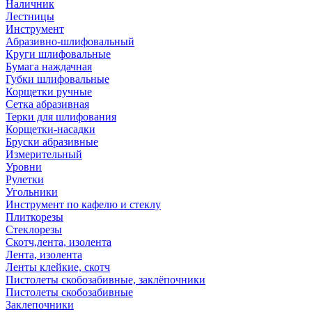
Наличник
Лестницы
Инструмент
Абразивно-шлифовальный
Круги шлифовальные
Бумага наждачная
Губки шлифовальные
Корщетки ручные
Сетка абразивная
Терки для шлифования
Корщетки-насадки
Бруски абразивные
Измерительный
Уровни
Рулетки
Угольники
Инструмент по кафелю и стеклу
Плиткорезы
Стеклорезы
Скотч,лента, изолента
Лента, изолента
Ленты клейкие, скотч
Пистолеты скобозабивные, заклёпочники
Пистолеты скобозабивные
Заклепочники