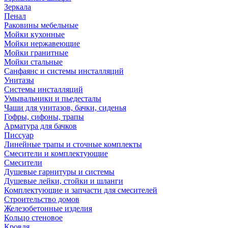
Зеркала
Пенал
Раковины мебельные
Мойки кухонные
Мойки нержавеющие
Мойки гранитные
Мойки стальные
Санфаянс и системы инсталляций
Унитазы
Системы инсталляций
Умывальники и пьедесталы
Чаши для унитазов, бачки, сиденья
Гофры, сифоны, трапы
Арматура для бачков
Писсуар
Линейные трапы и сточные комплекты
Смесители и комплектующие
Смесители
Душевые гарнитуры и системы
Душевые лейки, стойки и шланги
Комплектующие и запчасти для смесителей
Строительство домов
Железобетонные изделия
Кольцо стеновое
Кровля