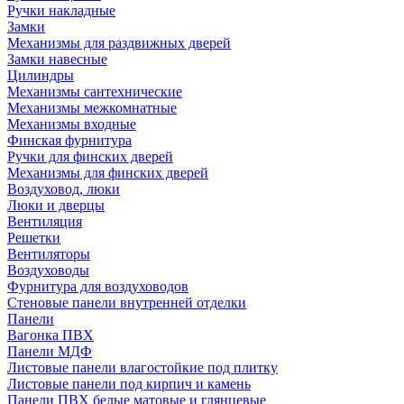
Ручки накладные
Замки
Механизмы для раздвижных дверей
Замки навесные
Цилиндры
Механизмы сантехнические
Механизмы межкомнатные
Механизмы входные
Финская фурнитура
Ручки для финских дверей
Механизмы для финских дверей
Воздуховод, люки
Люки и дверцы
Вентиляция
Решетки
Вентиляторы
Воздуховоды
Фурнитура для воздуховодов
Стеновые панели внутренней отделки
Панели
Вагонка ПВХ
Панели МДФ
Листовые панели влагостойкие под плитку
Листовые панели под кирпич и камень
Панели ПВХ белые матовые и глянцевые