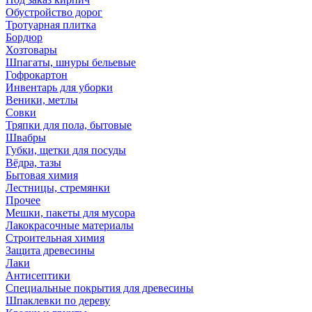
Обустройство дорог
Тротуарная плитка
Бордюр
Хозтовары
Шпагаты, шнуры бельевые
Гофрокартон
Инвентарь для уборки
Веники, метлы
Совки
Тряпки для пола, бытовые
Швабры
Губки, щетки для посуды
Вёдра, тазы
Бытовая химия
Лестницы, стремянки
Прочее
Мешки, пакеты для мусора
Лакокрасочные материалы
Строительная химия
Защита древесины
Лаки
Антисептики
Специальные покрытия для древесины
Шпаклевки по дереву