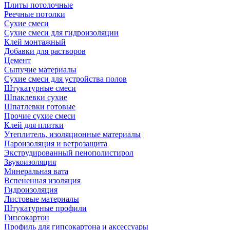
Плиты потолочные
Реечные потолки
Сухие смеси
Сухие смеси для гидроизоляции
Клей монтажный
Добавки для растворов
Цемент
Сыпучие материалы
Сухие смеси для устройства полов
Штукатурные смеси
Шпаклевки сухие
Шпатлевки готовые
Прочие сухие смеси
Клей для плитки
Утеплитель, изоляционные материалы
Пароизоляция и ветрозащита
Экструдированный пенополистирол
Звукоизоляция
Минеральная вата
Вспененная изоляция
Гидроизоляция
Листовые материалы
Штукатурные профили
Гипсокартон
Профиль для гипсокартона и аксессуары