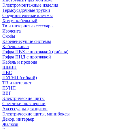
Электромонтажные изделия
Термоусадочные трубки
Соединительные клеммы
Хомут кабельный
Тв и интернет аксессуары
Изолента
Скобы
Кабеленесущие системы
Кабель-канал
Гофра ПВХ с протяжкой (гибкая)
Гофра ПНД с протяжкой
Кабель и провода
ШВВП
ПВС
ПУГНП (гибкий)
ТВ и интернет
ПУНП
ВВГ
Электрические щиты
Счетчики эл. энергии
Аксессуары для щитов
Электрические щиты, минибоксы
Декор, интерьер
Жалюзи