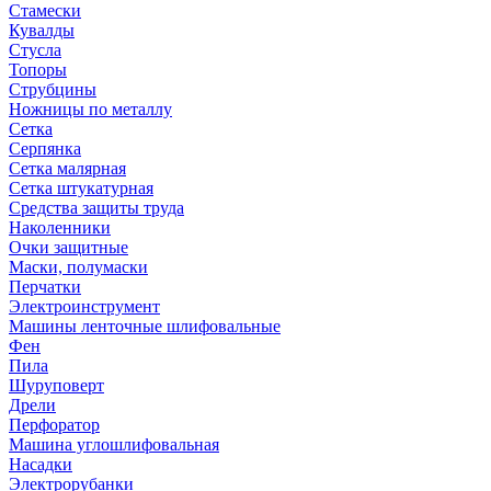
Стамески
Кувалды
Стусла
Топоры
Струбцины
Ножницы по металлу
Сетка
Серпянка
Сетка малярная
Сетка штукатурная
Средства защиты труда
Наколенники
Очки защитные
Маски, полумаски
Перчатки
Электроинструмент
Машины ленточные шлифовальные
Фен
Пила
Шуруповерт
Дрели
Перфоратор
Машина углошлифовальная
Насадки
Электрорубанки