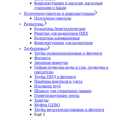
Комплектующие к насосам, насосным
станциям и бакам
Полотенцесушители и комплектующие
Полотенцесушители
Радиаторы
Радиаторы биметаллические
Решетки для радиаторов ПВХ
Радиаторы алюминиевые
Комплектующие для радиаторов
Трубопровод
Трубы полипропиленовые и фитинги
Фитинги
Запорная арматура
Гибкая подводка воды и газа, подводки к
смесителю
Трубы ПНД и фитинги
Приборы контроля и учета
Изоляция труб
Шланги для стиральных машин
Герметизирующие ленты
Хомуты
Муфты GEBO
Трубы металлопластиковые и фитинги
Ещё 2