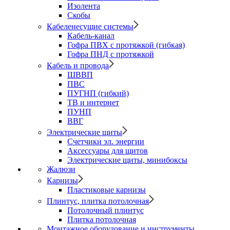
Изолента
Скобы
Кабеленесущие системы
Кабель-канал
Гофра ПВХ с протяжкой (гибкая)
Гофра ПНД с протяжкой
Кабель и провода
ШВВП
ПВС
ПУГНП (гибкий)
ТВ и интернет
ПУНП
ВВГ
Электрические щиты
Счетчики эл. энергии
Аксессуары для щитов
Электрические щиты, минибоксы
Жалюзи
Карнизы
Пластиковые карнизы
Плинтус, плитка потолочная
Потолочный плинтус
Плитка потолочная
Монтажное оборудование и инструменты