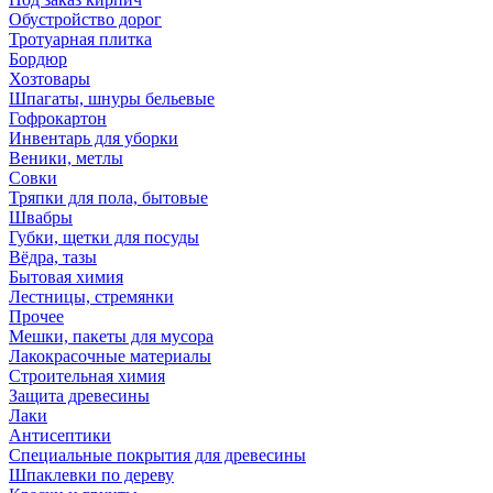
Обустройство дорог
Тротуарная плитка
Бордюр
Хозтовары
Шпагаты, шнуры бельевые
Гофрокартон
Инвентарь для уборки
Веники, метлы
Совки
Тряпки для пола, бытовые
Швабры
Губки, щетки для посуды
Вёдра, тазы
Бытовая химия
Лестницы, стремянки
Прочее
Мешки, пакеты для мусора
Лакокрасочные материалы
Строительная химия
Защита древесины
Лаки
Антисептики
Специальные покрытия для древесины
Шпаклевки по дереву