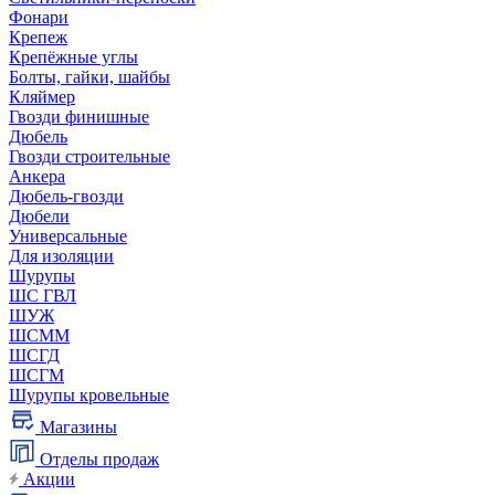
Фонари
Крепеж
Крепёжные углы
Болты, гайки, шайбы
Кляймер
Гвозди финишные
Дюбель
Гвозди строительные
Анкера
Дюбель-гвозди
Дюбели
Универсальные
Для изоляции
Шурупы
ШС ГВЛ
ШУЖ
ШСММ
ШСГД
ШСГМ
Шурупы кровельные
Магазины
Отделы продаж
Акции