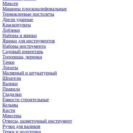
Миксер
Машины плоскошлифовальные
Термоклеевые пистолеты
Дрели ударные
Краскопульты
Лобзики
Наборы и ящики
Ящики для инструментов
Наборы инструмента
Садовый инвентарь
Топорища, черенки
Тачки
Лопаты
Малярный и штукатурный
Шпатели
Валики
Правила
Гладилки
Ёмкости строительные
Кельмы
Кисти
Миксеры
Отвесы, разметочный инструмент
Ручки для валиков
Терки и полутерки