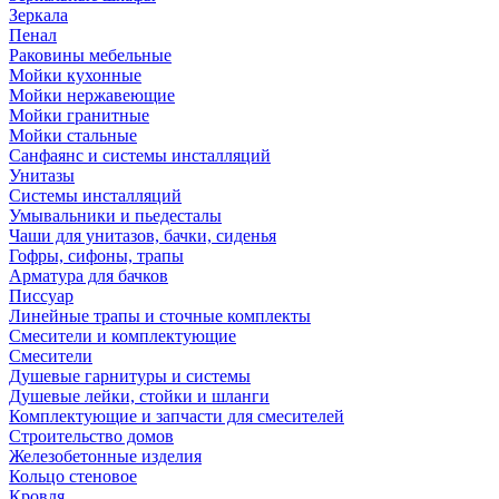
Зеркала
Пенал
Раковины мебельные
Мойки кухонные
Мойки нержавеющие
Мойки гранитные
Мойки стальные
Санфаянс и системы инсталляций
Унитазы
Системы инсталляций
Умывальники и пьедесталы
Чаши для унитазов, бачки, сиденья
Гофры, сифоны, трапы
Арматура для бачков
Писсуар
Линейные трапы и сточные комплекты
Смесители и комплектующие
Смесители
Душевые гарнитуры и системы
Душевые лейки, стойки и шланги
Комплектующие и запчасти для смесителей
Строительство домов
Железобетонные изделия
Кольцо стеновое
Кровля