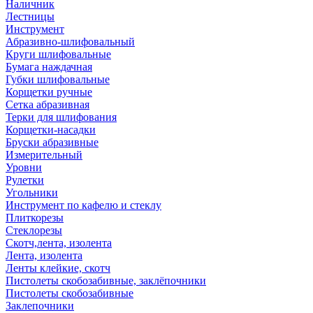
Наличник
Лестницы
Инструмент
Абразивно-шлифовальный
Круги шлифовальные
Бумага наждачная
Губки шлифовальные
Корщетки ручные
Сетка абразивная
Терки для шлифования
Корщетки-насадки
Бруски абразивные
Измерительный
Уровни
Рулетки
Угольники
Инструмент по кафелю и стеклу
Плиткорезы
Стеклорезы
Скотч,лента, изолента
Лента, изолента
Ленты клейкие, скотч
Пистолеты скобозабивные, заклёпочники
Пистолеты скобозабивные
Заклепочники