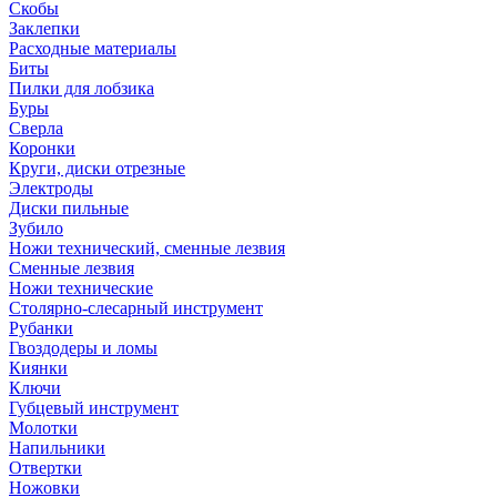
Скобы
Заклепки
Расходные материалы
Биты
Пилки для лобзика
Буры
Сверла
Коронки
Круги, диски отрезные
Электроды
Диски пильные
Зубило
Ножи технический, сменные лезвия
Сменные лезвия
Ножи технические
Столярно-слесарный инструмент
Рубанки
Гвоздодеры и ломы
Киянки
Ключи
Губцевый инструмент
Молотки
Напильники
Отвертки
Ножовки