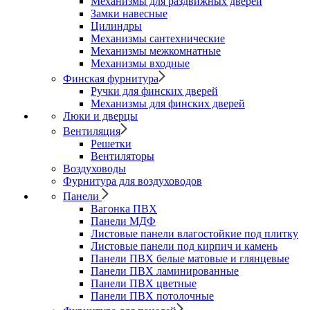
Механизмы для раздвижных дверей
Замки навесные
Цилиндры
Механизмы сантехнические
Механизмы межкомнатные
Механизмы входные
Финская фурнитура
Ручки для финских дверей
Механизмы для финских дверей
Люки и дверцы
Вентиляция
Решетки
Вентиляторы
Воздуховоды
Фурнитура для воздуховодов
Панели
Вагонка ПВХ
Панели МДФ
Листовые панели влагостойкие под плитку
Листовые панели под кирпич и камень
Панели ПВХ белые матовые и глянцевые
Панели ПВХ ламинированные
Панели ПВХ цветные
Панели ПВХ потолочные