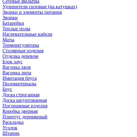
Сетевые фильтры
Удлинители силовые (на катушках)
Звонки и элементы питания
Звонки
Батарейки
Теплые полы
Нагревательные кабели
Маты
Терморегуляторы
Столярные изделия
Отделка деревом
Блок хаус
Вагонка хвоя
Вагонка липа
Имитация бруса
Пиломатериалы
Брус
Доска строганная
Доска шпунтованная
Погонажные изделия
Коробка дверная
Плинтус деревянный
Раскладка
Уголок
Штапик