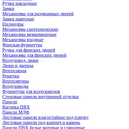
Ручки накладные
Замки
Механизмы для раздвижных дверей
Замки навесные
Цилиндры
Механизмы сантехнические
Механизмы межкомнатные
Механизмы входные
Финская фурнитура
Ручки для финских дверей
Механизмы для финских дверей
Воздуховод, люки
Люки и дверцы
Вентиляция
Решетки
Вентиляторы
Воздуховоды
Фурнитура для воздуховодов
Стеновые панели внутренней отделки
Панели
Вагонка ПВХ
Панели МДФ
Листовые панели влагостойкие под плитку
Листовые панели под кирпич и камень
Панели ПВХ белые матовые и глянцевые