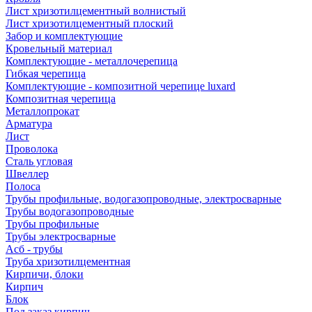
Лист хризотилцементный волнистый
Лист хризотилцементный плоский
Забор и комплектующие
Кровельный материал
Комплектующие - металлочерепица
Гибкая черепица
Комплектующие - композитной черепице luxard
Композитная черепица
Металлопрокат
Арматура
Лист
Проволока
Сталь угловая
Швеллер
Полоса
Трубы профильные, водогазопроводные, электросварные
Трубы водогазопроводные
Трубы профильные
Трубы электросварные
Асб - трубы
Труба хризотилцементная
Кирпичи, блоки
Кирпич
Блок
Под заказ кирпич