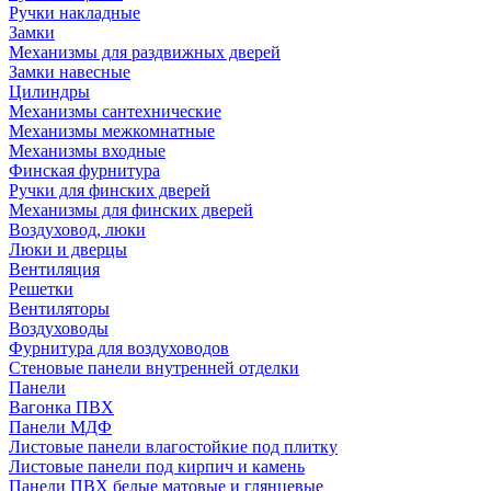
Ручки накладные
Замки
Механизмы для раздвижных дверей
Замки навесные
Цилиндры
Механизмы сантехнические
Механизмы межкомнатные
Механизмы входные
Финская фурнитура
Ручки для финских дверей
Механизмы для финских дверей
Воздуховод, люки
Люки и дверцы
Вентиляция
Решетки
Вентиляторы
Воздуховоды
Фурнитура для воздуховодов
Стеновые панели внутренней отделки
Панели
Вагонка ПВХ
Панели МДФ
Листовые панели влагостойкие под плитку
Листовые панели под кирпич и камень
Панели ПВХ белые матовые и глянцевые