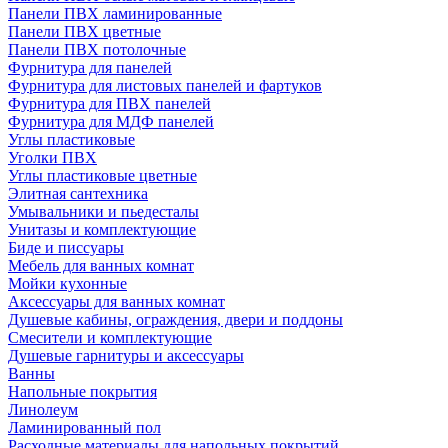
Панели ПВХ ламинированные
Панели ПВХ цветные
Панели ПВХ потолочные
Фурнитура для панелей
Фурнитура для листовых панелей и фартуков
Фурнитура для ПВХ панелей
Фурнитура для МДФ панелей
Углы пластиковые
Уголки ПВХ
Углы пластиковые цветные
Элитная сантехника
Умывальники и пьедесталы
Унитазы и комплектующие
Биде и писсуары
Мебель для ванных комнат
Мойки кухонные
Аксессуары для ванных комнат
Душевые кабины, ограждения, двери и поддоны
Смесители и комплектующие
Душевые гарнитуры и аксессуары
Ванны
Напольные покрытия
Линолеум
Ламинированный пол
Расходные материалы для напольных покрытий