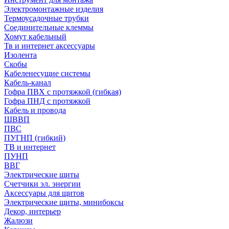
Электромонтажные изделия
Термоусадочные трубки
Соединительные клеммы
Хомут кабельный
Тв и интернет аксессуары
Изолента
Скобы
Кабеленесущие системы
Кабель-канал
Гофра ПВХ с протяжкой (гибкая)
Гофра ПНД с протяжкой
Кабель и провода
ШВВП
ПВС
ПУГНП (гибкий)
ТВ и интернет
ПУНП
ВВГ
Электрические щиты
Счетчики эл. энергии
Аксессуары для щитов
Электрические щиты, минибоксы
Декор, интерьер
Жалюзи