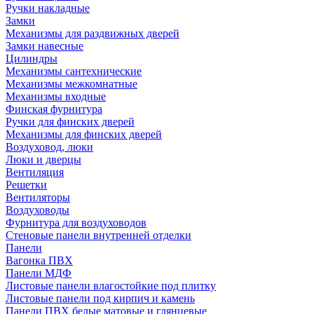
Ручки накладные
Замки
Механизмы для раздвижных дверей
Замки навесные
Цилиндры
Механизмы сантехнические
Механизмы межкомнатные
Механизмы входные
Финская фурнитура
Ручки для финских дверей
Механизмы для финских дверей
Воздуховод, люки
Люки и дверцы
Вентиляция
Решетки
Вентиляторы
Воздуховоды
Фурнитура для воздуховодов
Стеновые панели внутренней отделки
Панели
Вагонка ПВХ
Панели МДФ
Листовые панели влагостойкие под плитку
Листовые панели под кирпич и камень
Панели ПВХ белые матовые и глянцевые