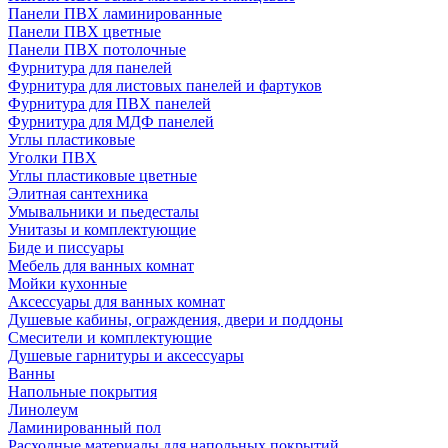
Панели ПВХ ламинированные
Панели ПВХ цветные
Панели ПВХ потолочные
Фурнитура для панелей
Фурнитура для листовых панелей и фартуков
Фурнитура для ПВХ панелей
Фурнитура для МДФ панелей
Углы пластиковые
Уголки ПВХ
Углы пластиковые цветные
Элитная сантехника
Умывальники и пьедесталы
Унитазы и комплектующие
Биде и писсуары
Мебель для ванных комнат
Мойки кухонные
Аксессуары для ванных комнат
Душевые кабины, ограждения, двери и поддоны
Смесители и комплектующие
Душевые гарнитуры и аксессуары
Ванны
Напольные покрытия
Линолеум
Ламинированный пол
Расходные материалы для напольных покрытий