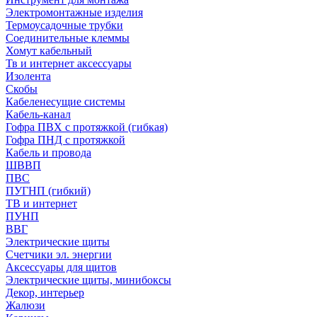
Электромонтажные изделия
Термоусадочные трубки
Соединительные клеммы
Хомут кабельный
Тв и интернет аксессуары
Изолента
Скобы
Кабеленесущие системы
Кабель-канал
Гофра ПВХ с протяжкой (гибкая)
Гофра ПНД с протяжкой
Кабель и провода
ШВВП
ПВС
ПУГНП (гибкий)
ТВ и интернет
ПУНП
ВВГ
Электрические щиты
Счетчики эл. энергии
Аксессуары для щитов
Электрические щиты, минибоксы
Декор, интерьер
Жалюзи