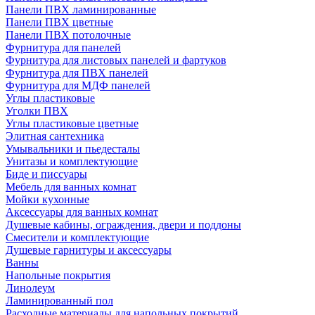
Панели ПВХ ламинированные
Панели ПВХ цветные
Панели ПВХ потолочные
Фурнитура для панелей
Фурнитура для листовых панелей и фартуков
Фурнитура для ПВХ панелей
Фурнитура для МДФ панелей
Углы пластиковые
Уголки ПВХ
Углы пластиковые цветные
Элитная сантехника
Умывальники и пьедесталы
Унитазы и комплектующие
Биде и писсуары
Мебель для ванных комнат
Мойки кухонные
Аксессуары для ванных комнат
Душевые кабины, ограждения, двери и поддоны
Смесители и комплектующие
Душевые гарнитуры и аксессуары
Ванны
Напольные покрытия
Линолеум
Ламинированный пол
Расходные материалы для напольных покрытий