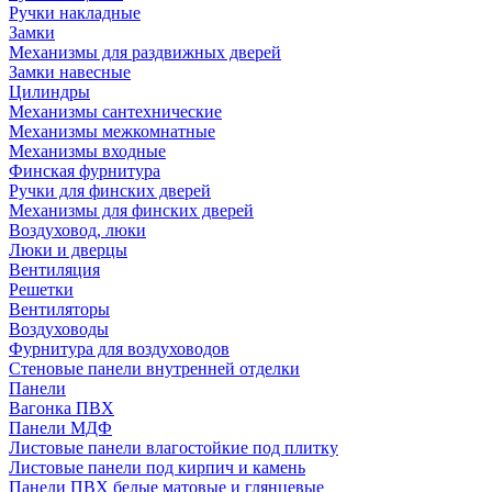
Ручки накладные
Замки
Механизмы для раздвижных дверей
Замки навесные
Цилиндры
Механизмы сантехнические
Механизмы межкомнатные
Механизмы входные
Финская фурнитура
Ручки для финских дверей
Механизмы для финских дверей
Воздуховод, люки
Люки и дверцы
Вентиляция
Решетки
Вентиляторы
Воздуховоды
Фурнитура для воздуховодов
Стеновые панели внутренней отделки
Панели
Вагонка ПВХ
Панели МДФ
Листовые панели влагостойкие под плитку
Листовые панели под кирпич и камень
Панели ПВХ белые матовые и глянцевые