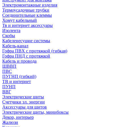
Электромонтажные изделия
Термоусадочные трубки
Соединительные клеммы
Хомут кабельный
Тв и интернет аксессуары
Изолента
Скобы
Кабеленесущие системы
Кабель-канал
Гофра ПВХ с протяжкой (гибкая)
Гофра ПНД с протяжкой
Кабель и провода
ШВВП
ПВС
ПУГНП (гибкий)
ТВ и интернет
ПУНП
ВВГ
Электрические щиты
Счетчики эл. энергии
Аксессуары для щитов
Электрические щиты, минибоксы
Декор, интерьер
Жалюзи