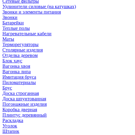
Сетевые фильтры
Удлинители силовые (на катушках)
Звонки и элементы питания
Звонки
Батарейки
Теплые полы
Нагревательные кабели
Маты
Терморегуляторы
Столярные изделия
Отделка деревом
Блок хаус
Вагонка хвоя
Вагонка липа
Имитация бруса
Пиломатериалы
Брус
Доска строганная
Доска шпунтованная
Погонажные изделия
Коробка дверная
Плинтус деревянный
Раскладка
Уголок
Штапик