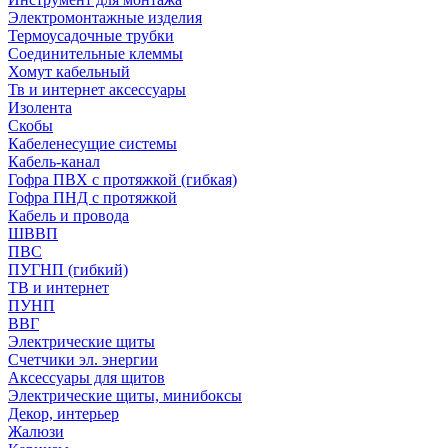
Электромонтажные изделия
Термоусадочные трубки
Соединительные клеммы
Хомут кабельный
Тв и интернет аксессуары
Изолента
Скобы
Кабеленесущие системы
Кабель-канал
Гофра ПВХ с протяжкой (гибкая)
Гофра ПНД с протяжкой
Кабель и провода
ШВВП
ПВС
ПУГНП (гибкий)
ТВ и интернет
ПУНП
ВВГ
Электрические щиты
Счетчики эл. энергии
Аксессуары для щитов
Электрические щиты, минибоксы
Декор, интерьер
Жалюзи