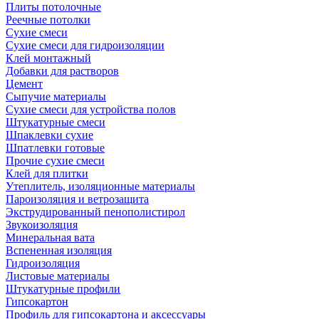
Плиты потолочные
Реечные потолки
Сухие смеси
Сухие смеси для гидроизоляции
Клей монтажный
Добавки для растворов
Цемент
Сыпучие материалы
Сухие смеси для устройства полов
Штукатурные смеси
Шпаклевки сухие
Шпатлевки готовые
Прочие сухие смеси
Клей для плитки
Утеплитель, изоляционные материалы
Пароизоляция и ветрозащита
Экструдированный пенополистирол
Звукоизоляция
Минеральная вата
Вспененная изоляция
Гидроизоляция
Листовые материалы
Штукатурные профили
Гипсокартон
Профиль для гипсокартона и аксессуары