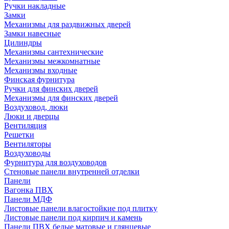
Ручки накладные
Замки
Механизмы для раздвижных дверей
Замки навесные
Цилиндры
Механизмы сантехнические
Механизмы межкомнатные
Механизмы входные
Финская фурнитура
Ручки для финских дверей
Механизмы для финских дверей
Воздуховод, люки
Люки и дверцы
Вентиляция
Решетки
Вентиляторы
Воздуховоды
Фурнитура для воздуховодов
Стеновые панели внутренней отделки
Панели
Вагонка ПВХ
Панели МДФ
Листовые панели влагостойкие под плитку
Листовые панели под кирпич и камень
Панели ПВХ белые матовые и глянцевые