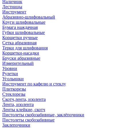
Наличник
Лестницы
Инструмент
Абразивно-шлифовальный
Круги шлифовальные
Бумага наждачная
Губки шлифовальные
Корщетки ручные
Сетка абразивная
Терки для шлифования
Корщетки-насадки
Бруски абразивные
Измерительный
Уровни
Рулетки
Угольники
Инструмент по кафелю и стеклу
Плиткорезы
Стеклорезы
Скотч,лента, изолента
Лента, изолента
Ленты клейкие, скотч
Пистолеты скобозабивные, заклёпочники
Пистолеты скобозабивные
Заклепочники