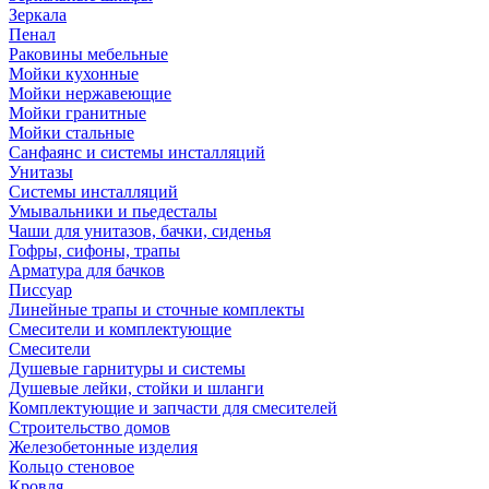
Зеркала
Пенал
Раковины мебельные
Мойки кухонные
Мойки нержавеющие
Мойки гранитные
Мойки стальные
Санфаянс и системы инсталляций
Унитазы
Системы инсталляций
Умывальники и пьедесталы
Чаши для унитазов, бачки, сиденья
Гофры, сифоны, трапы
Арматура для бачков
Писсуар
Линейные трапы и сточные комплекты
Смесители и комплектующие
Смесители
Душевые гарнитуры и системы
Душевые лейки, стойки и шланги
Комплектующие и запчасти для смесителей
Строительство домов
Железобетонные изделия
Кольцо стеновое
Кровля