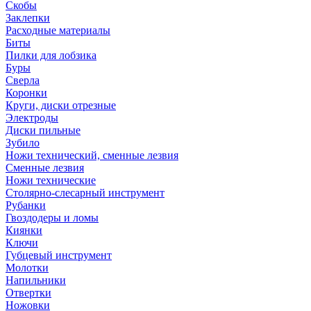
Скобы
Заклепки
Расходные материалы
Биты
Пилки для лобзика
Буры
Сверла
Коронки
Круги, диски отрезные
Электроды
Диски пильные
Зубило
Ножи технический, сменные лезвия
Сменные лезвия
Ножи технические
Столярно-слесарный инструмент
Рубанки
Гвоздодеры и ломы
Киянки
Ключи
Губцевый инструмент
Молотки
Напильники
Отвертки
Ножовки