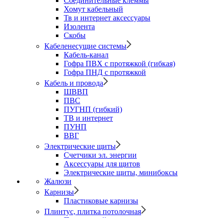
Соединительные клеммы
Хомут кабельный
Тв и интернет аксессуары
Изолента
Скобы
Кабеленесущие системы
Кабель-канал
Гофра ПВХ с протяжкой (гибкая)
Гофра ПНД с протяжкой
Кабель и провода
ШВВП
ПВС
ПУГНП (гибкий)
ТВ и интернет
ПУНП
ВВГ
Электрические щиты
Счетчики эл. энергии
Аксессуары для щитов
Электрические щиты, минибоксы
Жалюзи
Карнизы
Пластиковые карнизы
Плинтус, плитка потолочная