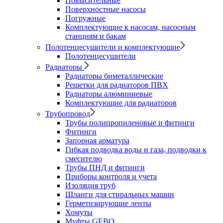
Повысительные
Поверхностные насосы
Погружные
Комплектующие к насосам, насосным
станциям и бакам
Полотенцесушители и комплектующие
Полотенцесушители
Радиаторы
Радиаторы биметаллические
Решетки для радиаторов ПВХ
Радиаторы алюминиевые
Комплектующие для радиаторов
Трубопровод
Трубы полипропиленовые и фитинги
Фитинги
Запорная арматура
Гибкая подводка воды и газа, подводки к
смесителю
Трубы ПНД и фитинги
Приборы контроля и учета
Изоляция труб
Шланги для стиральных машин
Герметизирующие ленты
Хомуты
Муфты GEBO