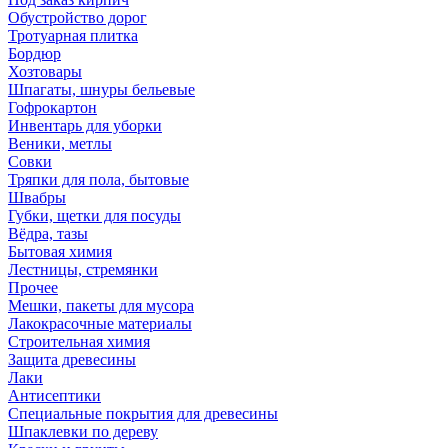
Обустройство дорог
Тротуарная плитка
Бордюр
Хозтовары
Шпагаты, шнуры бельевые
Гофрокартон
Инвентарь для уборки
Веники, метлы
Совки
Тряпки для пола, бытовые
Швабры
Губки, щетки для посуды
Вёдра, тазы
Бытовая химия
Лестницы, стремянки
Прочее
Мешки, пакеты для мусора
Лакокрасочные материалы
Строительная химия
Защита древесины
Лаки
Антисептики
Специальные покрытия для древесины
Шпаклевки по дереву