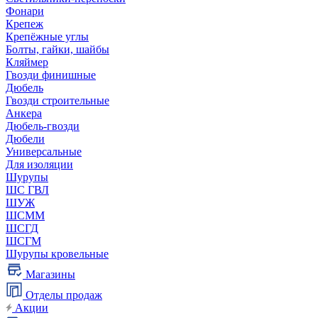
Фонари
Крепеж
Крепёжные углы
Болты, гайки, шайбы
Кляймер
Гвозди финишные
Дюбель
Гвозди строительные
Анкера
Дюбель-гвозди
Дюбели
Универсальные
Для изоляции
Шурупы
ШС ГВЛ
ШУЖ
ШСММ
ШСГД
ШСГМ
Шурупы кровельные
Магазины
Отделы продаж
Акции