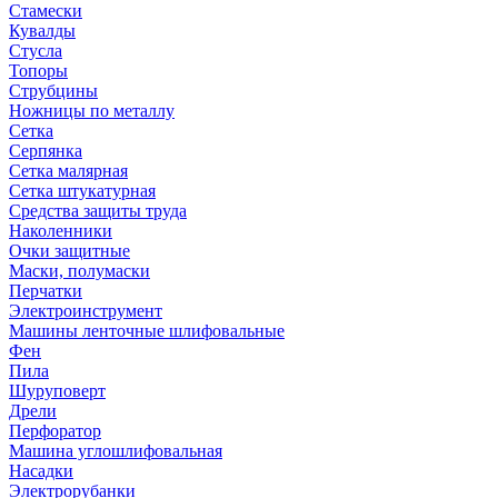
Стамески
Кувалды
Стусла
Топоры
Струбцины
Ножницы по металлу
Сетка
Серпянка
Сетка малярная
Сетка штукатурная
Средства защиты труда
Наколенники
Очки защитные
Маски, полумаски
Перчатки
Электроинструмент
Машины ленточные шлифовальные
Фен
Пила
Шуруповерт
Дрели
Перфоратор
Машина углошлифовальная
Насадки
Электрорубанки