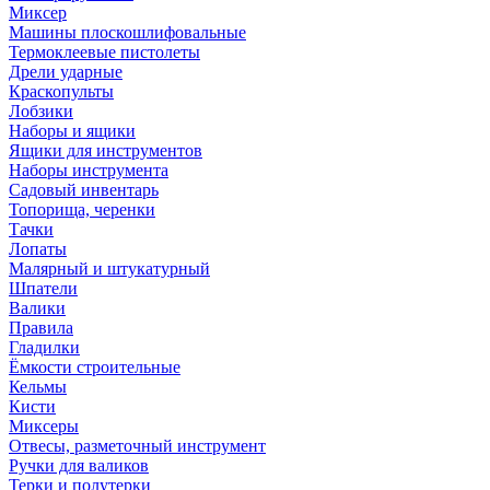
Миксер
Машины плоскошлифовальные
Термоклеевые пистолеты
Дрели ударные
Краскопульты
Лобзики
Наборы и ящики
Ящики для инструментов
Наборы инструмента
Садовый инвентарь
Топорища, черенки
Тачки
Лопаты
Малярный и штукатурный
Шпатели
Валики
Правила
Гладилки
Ёмкости строительные
Кельмы
Кисти
Миксеры
Отвесы, разметочный инструмент
Ручки для валиков
Терки и полутерки