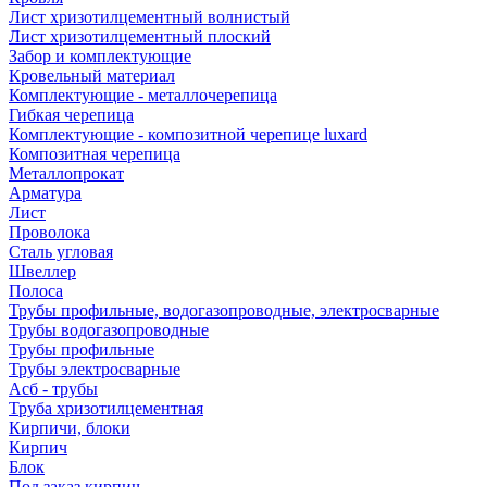
Лист хризотилцементный волнистый
Лист хризотилцементный плоский
Забор и комплектующие
Кровельный материал
Комплектующие - металлочерепица
Гибкая черепица
Комплектующие - композитной черепице luxard
Композитная черепица
Металлопрокат
Арматура
Лист
Проволока
Сталь угловая
Швеллер
Полоса
Трубы профильные, водогазопроводные, электросварные
Трубы водогазопроводные
Трубы профильные
Трубы электросварные
Асб - трубы
Труба хризотилцементная
Кирпичи, блоки
Кирпич
Блок
Под заказ кирпич