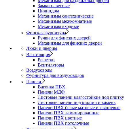
Механизмы для раздвижных дверей
Замки навесные
Цилиндры
Механизмы сантехнические
Механизмы межкомнатные
Механизмы входные
Финская фурнитура
Ручки для финских дверей
Механизмы для финских дверей
Люки и дверцы
Вентиляция
Решетки
Вентиляторы
Воздуховоды
Фурнитура для воздуховодов
Панели
Вагонка ПВХ
Панели МДФ
Листовые панели влагостойкие под плитку
Листовые панели под кирпич и камень
Панели ПВХ белые матовые и глянцевые
Панели ПВХ ламинированные
Панели ПВХ цветные
Панели ПВХ потолочные