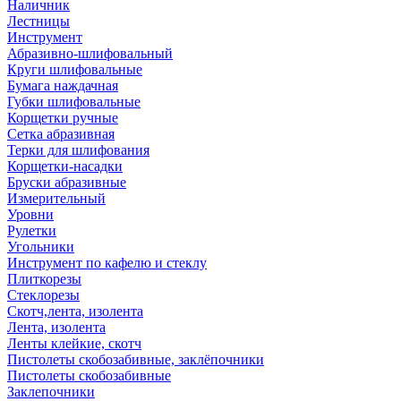
Наличник
Лестницы
Инструмент
Абразивно-шлифовальный
Круги шлифовальные
Бумага наждачная
Губки шлифовальные
Корщетки ручные
Сетка абразивная
Терки для шлифования
Корщетки-насадки
Бруски абразивные
Измерительный
Уровни
Рулетки
Угольники
Инструмент по кафелю и стеклу
Плиткорезы
Стеклорезы
Скотч,лента, изолента
Лента, изолента
Ленты клейкие, скотч
Пистолеты скобозабивные, заклёпочники
Пистолеты скобозабивные
Заклепочники