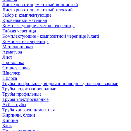
Лист хризотилцементный волнистый
Лист хризотилцементный плоский
Забор и комплектующие
Кровельный материал
Комплектующие - металлочерепица
Гибкая черепица
Комплектующие - композитной черепице luxard
Композитная черепица
Металлопрокат
Арматура
Лист
Проволока
Сталь угловая
Швеллер
Полоса
Трубы профильные, водогазопроводные, электросварные
Трубы водогазопроводные
Трубы профильные
Трубы электросварные
Асб - трубы
Труба хризотилцементная
Кирпичи, блоки
Кирпич
Блок
Под заказ кирпич