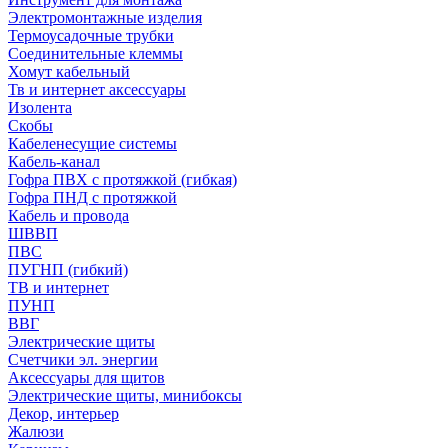
Электромонтажные изделия
Термоусадочные трубки
Соединительные клеммы
Хомут кабельный
Тв и интернет аксессуары
Изолента
Скобы
Кабеленесущие системы
Кабель-канал
Гофра ПВХ с протяжкой (гибкая)
Гофра ПНД с протяжкой
Кабель и провода
ШВВП
ПВС
ПУГНП (гибкий)
ТВ и интернет
ПУНП
ВВГ
Электрические щиты
Счетчики эл. энергии
Аксессуары для щитов
Электрические щиты, минибоксы
Декор, интерьер
Жалюзи