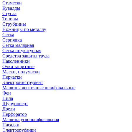
Стамески
Кувалды
Стусла
Топоры
Струбцины
Ножницы по металлу
Сетка
Серпянка
Сетка малярная
Сетка штукатурная
Средства защиты труда
Наколенники
Очки защитные
Маски, полумаски
Перчатки
Электроинструмент
Машины ленточные шлифовальные
Фен
Пила
Шуруповерт
Дрели
Перфоратор
Машина углошлифовальная
Насадки
Электрорубанки