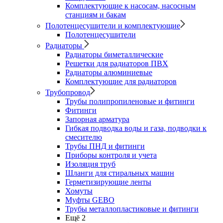
Комплектующие к насосам, насосным
станциям и бакам
Полотенцесушители и комплектующие
Полотенцесушители
Радиаторы
Радиаторы биметаллические
Решетки для радиаторов ПВХ
Радиаторы алюминиевые
Комплектующие для радиаторов
Трубопровод
Трубы полипропиленовые и фитинги
Фитинги
Запорная арматура
Гибкая подводка воды и газа, подводки к
смесителю
Трубы ПНД и фитинги
Приборы контроля и учета
Изоляция труб
Шланги для стиральных машин
Герметизирующие ленты
Хомуты
Муфты GEBO
Трубы металлопластиковые и фитинги
Ещё 2