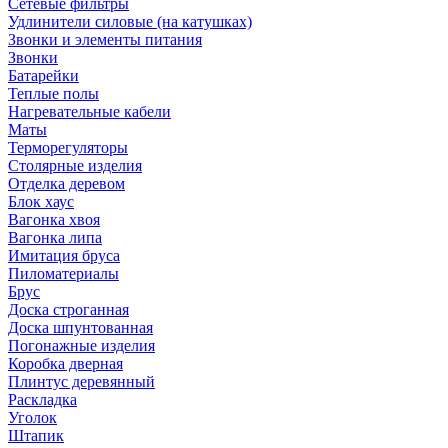
Сетевые фильтры
Удлинители силовые (на катушках)
Звонки и элементы питания
Звонки
Батарейки
Теплые полы
Нагревательные кабели
Маты
Терморегуляторы
Столярные изделия
Отделка деревом
Блок хаус
Вагонка хвоя
Вагонка липа
Имитация бруса
Пиломатериалы
Брус
Доска строганная
Доска шпунтованная
Погонажные изделия
Коробка дверная
Плинтус деревянный
Раскладка
Уголок
Штапик