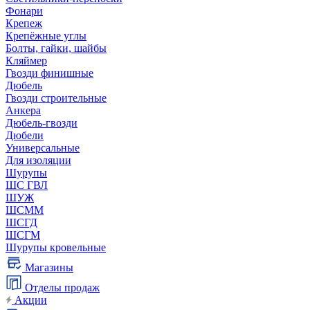
Фонари
Крепеж
Крепёжные углы
Болты, гайки, шайбы
Кляймер
Гвозди финишные
Дюбель
Гвозди строительные
Анкера
Дюбель-гвозди
Дюбели
Универсальные
Для изоляции
Шурупы
ШС ГВЛ
ШУЖ
ШСММ
ШСГД
ШСГМ
Шурупы кровельные
Магазины
Отделы продаж
Акции