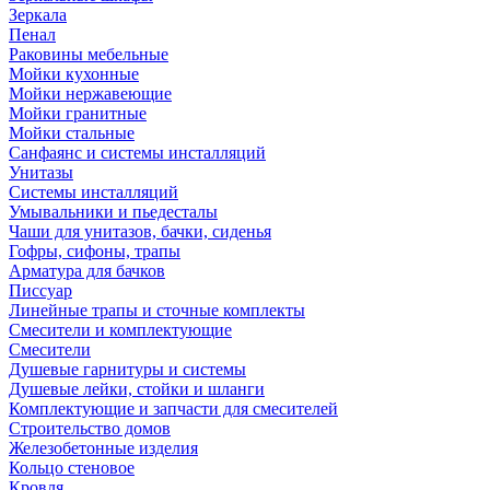
Зеркала
Пенал
Раковины мебельные
Мойки кухонные
Мойки нержавеющие
Мойки гранитные
Мойки стальные
Санфаянс и системы инсталляций
Унитазы
Системы инсталляций
Умывальники и пьедесталы
Чаши для унитазов, бачки, сиденья
Гофры, сифоны, трапы
Арматура для бачков
Писсуар
Линейные трапы и сточные комплекты
Смесители и комплектующие
Смесители
Душевые гарнитуры и системы
Душевые лейки, стойки и шланги
Комплектующие и запчасти для смесителей
Строительство домов
Железобетонные изделия
Кольцо стеновое
Кровля