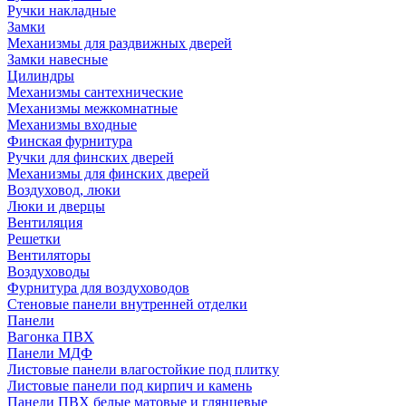
Ручки накладные
Замки
Механизмы для раздвижных дверей
Замки навесные
Цилиндры
Механизмы сантехнические
Механизмы межкомнатные
Механизмы входные
Финская фурнитура
Ручки для финских дверей
Механизмы для финских дверей
Воздуховод, люки
Люки и дверцы
Вентиляция
Решетки
Вентиляторы
Воздуховоды
Фурнитура для воздуховодов
Стеновые панели внутренней отделки
Панели
Вагонка ПВХ
Панели МДФ
Листовые панели влагостойкие под плитку
Листовые панели под кирпич и камень
Панели ПВХ белые матовые и глянцевые