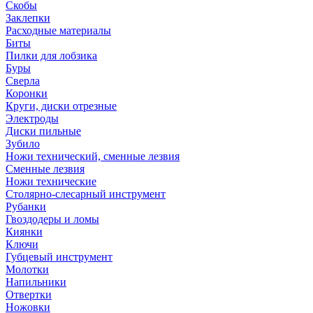
Скобы
Заклепки
Расходные материалы
Биты
Пилки для лобзика
Буры
Сверла
Коронки
Круги, диски отрезные
Электроды
Диски пильные
Зубило
Ножи технический, сменные лезвия
Сменные лезвия
Ножи технические
Столярно-слесарный инструмент
Рубанки
Гвоздодеры и ломы
Киянки
Ключи
Губцевый инструмент
Молотки
Напильники
Отвертки
Ножовки