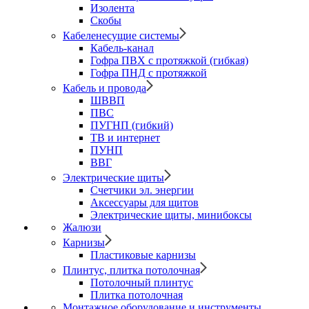
Изолента
Скобы
Кабеленесущие системы
Кабель-канал
Гофра ПВХ с протяжкой (гибкая)
Гофра ПНД с протяжкой
Кабель и провода
ШВВП
ПВС
ПУГНП (гибкий)
ТВ и интернет
ПУНП
ВВГ
Электрические щиты
Счетчики эл. энергии
Аксессуары для щитов
Электрические щиты, минибоксы
Жалюзи
Карнизы
Пластиковые карнизы
Плинтус, плитка потолочная
Потолочный плинтус
Плитка потолочная
Монтажное оборудование и инструменты