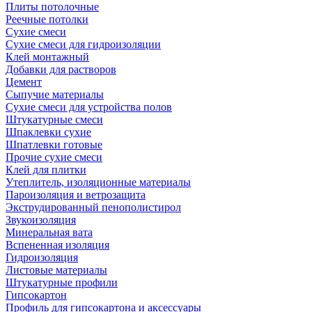
Плиты потолочные
Реечные потолки
Сухие смеси
Сухие смеси для гидроизоляции
Клей монтажный
Добавки для растворов
Цемент
Сыпучие материалы
Сухие смеси для устройства полов
Штукатурные смеси
Шпаклевки сухие
Шпатлевки готовые
Прочие сухие смеси
Клей для плитки
Утеплитель, изоляционные материалы
Пароизоляция и ветрозащита
Экструдированный пенополистирол
Звукоизоляция
Минеральная вата
Вспененная изоляция
Гидроизоляция
Листовые материалы
Штукатурные профили
Гипсокартон
Профиль для гипсокартона и аксессуары