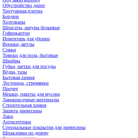
Обустройство дорог
Тротуарная плитка
Бордюр
Хозтовары
Шпагаты, шнуры бельевые
Гофрокартон
Инвентарь для уборки
Веники, метлы
Совки
Тряпки для пола, бытовые
Швабры
Губки, щетки для посуды
Вёдра, тазы
Бытовая химия
Лестницы, стремянки
Прочее
Мешки, пакеты для мусора
Лакокрасочные материалы
Строительная химия
Защита древесины
Лаки
Антисептики
Специальные покрытия для древесины
Шпаклевки по дереву