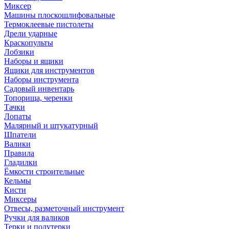
Миксер
Машины плоскошлифовальные
Термоклеевые пистолеты
Дрели ударные
Краскопульты
Лобзики
Наборы и ящики
Ящики для инструментов
Наборы инструмента
Садовый инвентарь
Топорища, черенки
Тачки
Лопаты
Малярный и штукатурный
Шпатели
Валики
Правила
Гладилки
Ёмкости строительные
Кельмы
Кисти
Миксеры
Отвесы, разметочный инструмент
Ручки для валиков
Терки и полутерки