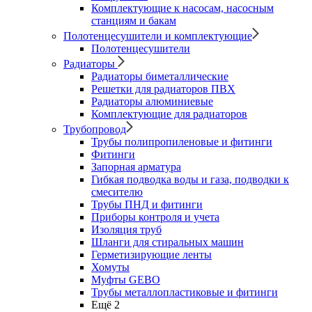
Комплектующие к насосам, насосным
станциям и бакам
Полотенцесушители и комплектующие
Полотенцесушители
Радиаторы
Радиаторы биметаллические
Решетки для радиаторов ПВХ
Радиаторы алюминиевые
Комплектующие для радиаторов
Трубопровод
Трубы полипропиленовые и фитинги
Фитинги
Запорная арматура
Гибкая подводка воды и газа, подводки к
смесителю
Трубы ПНД и фитинги
Приборы контроля и учета
Изоляция труб
Шланги для стиральных машин
Герметизирующие ленты
Хомуты
Муфты GEBO
Трубы металлопластиковые и фитинги
Ещё 2