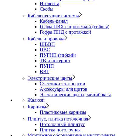
Изолента
Скобы
Кабеленесущие системы
Кабель-канал
Гофра ПВХ с протяжкой (гибкая)
Гофра ПНД с протяжкой
Кабель и провода
ШВВП
ПВС
ПУГНП (гибкий)
ТВ и интернет
ПУНП
ВВГ
Электрические щиты
Счетчики эл. энергии
Аксессуары для щитов
Электрические щиты, минибоксы
Жалюзи
Карнизы
Пластиковые карнизы
Плинтус, плитка потолочная
Потолочный плинтус
Плитка потолочная
Монтажное оборудование и инструменты