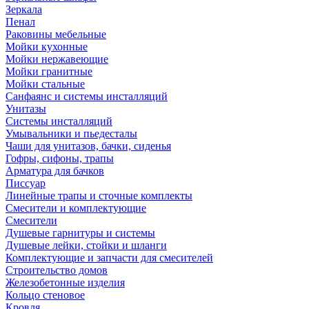
Зеркала
Пенал
Раковины мебельные
Мойки кухонные
Мойки нержавеющие
Мойки гранитные
Мойки стальные
Санфаянс и системы инсталляций
Унитазы
Системы инсталляций
Умывальники и пьедесталы
Чаши для унитазов, бачки, сиденья
Гофры, сифоны, трапы
Арматура для бачков
Писсуар
Линейные трапы и сточные комплекты
Смесители и комплектующие
Смесители
Душевые гарнитуры и системы
Душевые лейки, стойки и шланги
Комплектующие и запчасти для смесителей
Строительство домов
Железобетонные изделия
Кольцо стеновое
Кровля