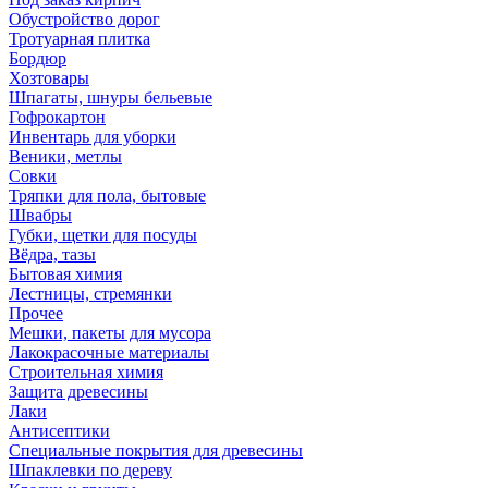
Обустройство дорог
Тротуарная плитка
Бордюр
Хозтовары
Шпагаты, шнуры бельевые
Гофрокартон
Инвентарь для уборки
Веники, метлы
Совки
Тряпки для пола, бытовые
Швабры
Губки, щетки для посуды
Вёдра, тазы
Бытовая химия
Лестницы, стремянки
Прочее
Мешки, пакеты для мусора
Лакокрасочные материалы
Строительная химия
Защита древесины
Лаки
Антисептики
Специальные покрытия для древесины
Шпаклевки по дереву