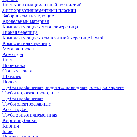
Лист хризотилцементный волнистый
Лист хризотилцементный плоский
Забор и комплектующие
Кровельный материал
Комплектующие - металлочерепица
Гибкая черепица
Комплектующие - композитной черепице luxard
Композитная черепица
Металлопрокат
Арматура
Лист
Проволока
Сталь угловая
Швеллер
Полоса
Трубы профильные, водогазопроводные, электросварные
Трубы водогазопроводные
Трубы профильные
Трубы электросварные
Асб - трубы
Труба хризотилцементная
Кирпичи, блоки
Кирпич
Блок
Под заказ кирпич