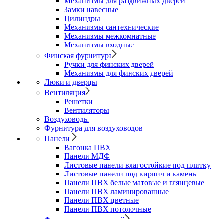
Механизмы для раздвижных дверей
Замки навесные
Цилиндры
Механизмы сантехнические
Механизмы межкомнатные
Механизмы входные
Финская фурнитура
Ручки для финских дверей
Механизмы для финских дверей
Люки и дверцы
Вентиляция
Решетки
Вентиляторы
Воздуховоды
Фурнитура для воздуховодов
Панели
Вагонка ПВХ
Панели МДФ
Листовые панели влагостойкие под плитку
Листовые панели под кирпич и камень
Панели ПВХ белые матовые и глянцевые
Панели ПВХ ламинированные
Панели ПВХ цветные
Панели ПВХ потолочные