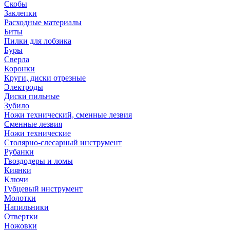
Скобы
Заклепки
Расходные материалы
Биты
Пилки для лобзика
Буры
Сверла
Коронки
Круги, диски отрезные
Электроды
Диски пильные
Зубило
Ножи технический, сменные лезвия
Сменные лезвия
Ножи технические
Столярно-слесарный инструмент
Рубанки
Гвоздодеры и ломы
Киянки
Ключи
Губцевый инструмент
Молотки
Напильники
Отвертки
Ножовки