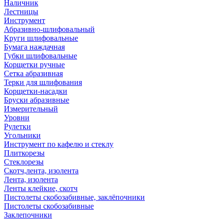
Наличник
Лестницы
Инструмент
Абразивно-шлифовальный
Круги шлифовальные
Бумага наждачная
Губки шлифовальные
Корщетки ручные
Сетка абразивная
Терки для шлифования
Корщетки-насадки
Бруски абразивные
Измерительный
Уровни
Рулетки
Угольники
Инструмент по кафелю и стеклу
Плиткорезы
Стеклорезы
Скотч,лента, изолента
Лента, изолента
Ленты клейкие, скотч
Пистолеты скобозабивные, заклёпочники
Пистолеты скобозабивные
Заклепочники