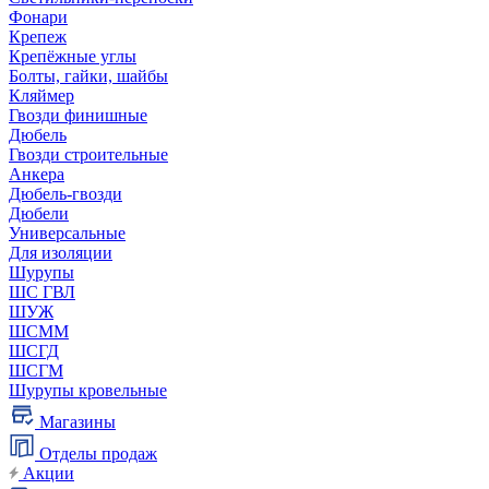
Фонари
Крепеж
Крепёжные углы
Болты, гайки, шайбы
Кляймер
Гвозди финишные
Дюбель
Гвозди строительные
Анкера
Дюбель-гвозди
Дюбели
Универсальные
Для изоляции
Шурупы
ШС ГВЛ
ШУЖ
ШСММ
ШСГД
ШСГМ
Шурупы кровельные
Магазины
Отделы продаж
Акции