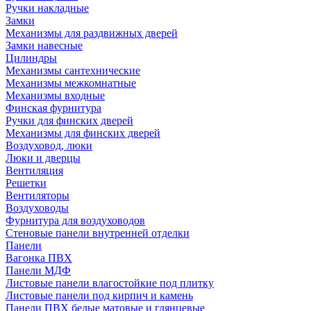
Ручки накладные
Замки
Механизмы для раздвижных дверей
Замки навесные
Цилиндры
Механизмы сантехнические
Механизмы межкомнатные
Механизмы входные
Финская фурнитура
Ручки для финских дверей
Механизмы для финских дверей
Воздуховод, люки
Люки и дверцы
Вентиляция
Решетки
Вентиляторы
Воздуховоды
Фурнитура для воздуховодов
Стеновые панели внутренней отделки
Панели
Вагонка ПВХ
Панели МДФ
Листовые панели влагостойкие под плитку
Листовые панели под кирпич и камень
Панели ПВХ белые матовые и глянцевые