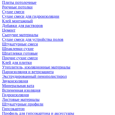
Плиты потолочные
Реечные потолки
Сухие смеси
Сухие смеси для гидроизоляции
Клей монтажный
Добавки для растворов
Цемент
Сыпучие материалы
Сухие смеси для устройства полов
Штукатурные смеси
Шпаклевки сухие
Шпатлевки готовые
Прочие сухие смеси
Клей для плитки
Утеплитель, изоляционные материалы
Пароизоляция и ветрозащита
Экструдированный пенополистирол
Звукоизоляция
Минеральная вата
Вспененная изоляция
Гидроизоляция
Листовые материалы
Штукатурные профили
Гипсокартон
Профиль для гипсокартона и аксессуары