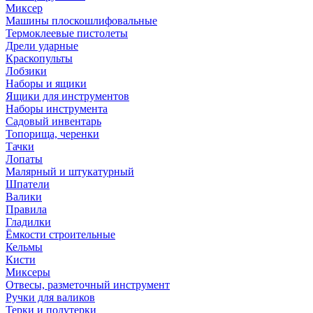
Миксер
Машины плоскошлифовальные
Термоклеевые пистолеты
Дрели ударные
Краскопульты
Лобзики
Наборы и ящики
Ящики для инструментов
Наборы инструмента
Садовый инвентарь
Топорища, черенки
Тачки
Лопаты
Малярный и штукатурный
Шпатели
Валики
Правила
Гладилки
Ёмкости строительные
Кельмы
Кисти
Миксеры
Отвесы, разметочный инструмент
Ручки для валиков
Терки и полутерки