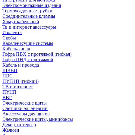
Электромонтажные изделия
Термоусадочные трубки
Соединительные клеммы
Хомут кабельный
Тв и интернет аксессуары
Изолента
Скобы
Кабеленесущие системы
Кабель-канал
Гофра ПВХ с протяжкой (гибкая)
Гофра ПНД с протяжкой
Кабель и провода
ШВВП
ПВС
ПУГНП (гибкий)
ТВ и интернет
ПУНП
ВВГ
Электрические щиты
Счетчики эл. энергии
Аксессуары для щитов
Электрические щиты, минибоксы
Декор, интерьер
Жалюзи