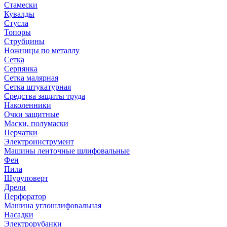
Стамески
Кувалды
Стусла
Топоры
Струбцины
Ножницы по металлу
Сетка
Серпянка
Сетка малярная
Сетка штукатурная
Средства защиты труда
Наколенники
Очки защитные
Маски, полумаски
Перчатки
Электроинструмент
Машины ленточные шлифовальные
Фен
Пила
Шуруповерт
Дрели
Перфоратор
Машина углошлифовальная
Насадки
Электрорубанки