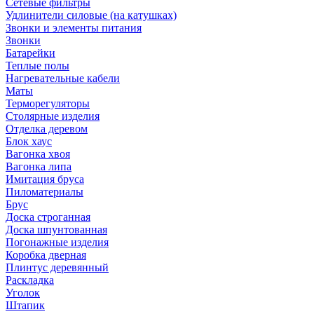
Сетевые фильтры
Удлинители силовые (на катушках)
Звонки и элементы питания
Звонки
Батарейки
Теплые полы
Нагревательные кабели
Маты
Терморегуляторы
Столярные изделия
Отделка деревом
Блок хаус
Вагонка хвоя
Вагонка липа
Имитация бруса
Пиломатериалы
Брус
Доска строганная
Доска шпунтованная
Погонажные изделия
Коробка дверная
Плинтус деревянный
Раскладка
Уголок
Штапик