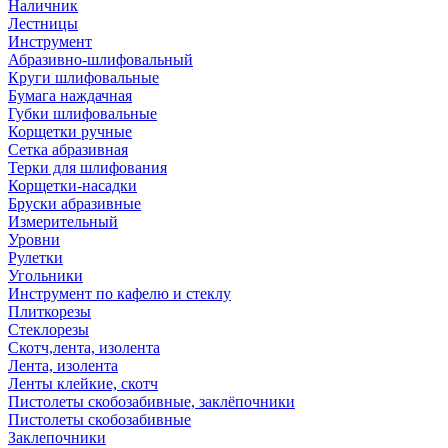
Наличник
Лестницы
Инструмент
Абразивно-шлифовальный
Круги шлифовальные
Бумага наждачная
Губки шлифовальные
Корщетки ручные
Сетка абразивная
Терки для шлифования
Корщетки-насадки
Бруски абразивные
Измерительный
Уровни
Рулетки
Угольники
Инструмент по кафелю и стеклу
Плиткорезы
Стеклорезы
Скотч,лента, изолента
Лента, изолента
Ленты клейкие, скотч
Пистолеты скобозабивные, заклёпочники
Пистолеты скобозабивные
Заклепочники