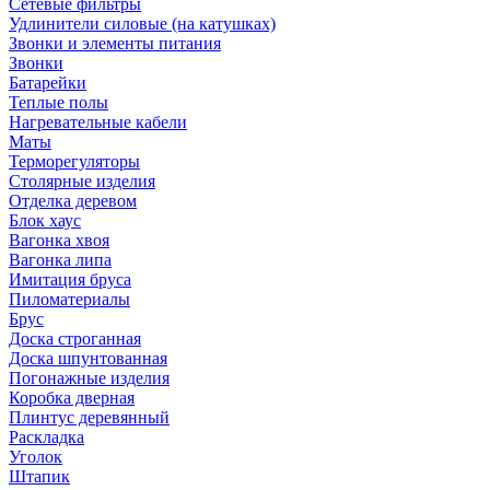
Сетевые фильтры
Удлинители силовые (на катушках)
Звонки и элементы питания
Звонки
Батарейки
Теплые полы
Нагревательные кабели
Маты
Терморегуляторы
Столярные изделия
Отделка деревом
Блок хаус
Вагонка хвоя
Вагонка липа
Имитация бруса
Пиломатериалы
Брус
Доска строганная
Доска шпунтованная
Погонажные изделия
Коробка дверная
Плинтус деревянный
Раскладка
Уголок
Штапик