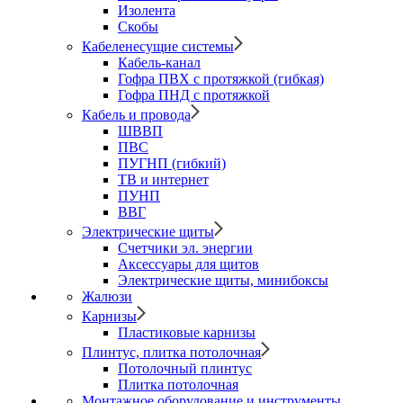
Изолента
Скобы
Кабеленесущие системы
Кабель-канал
Гофра ПВХ с протяжкой (гибкая)
Гофра ПНД с протяжкой
Кабель и провода
ШВВП
ПВС
ПУГНП (гибкий)
ТВ и интернет
ПУНП
ВВГ
Электрические щиты
Счетчики эл. энергии
Аксессуары для щитов
Электрические щиты, минибоксы
Жалюзи
Карнизы
Пластиковые карнизы
Плинтус, плитка потолочная
Потолочный плинтус
Плитка потолочная
Монтажное оборудование и инструменты