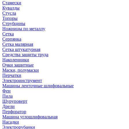
Стамески
Кувалды
Стусла
Топоры
Струбцины
Ножницы по металлу
Сетка
Серпянка
Сетка малярная
Сетка штукатурная
Средства защиты труда
Наколенники
Очки защитные
Маски, полумаски
Перчатки
Электроинструмент
Машины ленточные шлифовальные
Фен
Пила
Шуруповерт
Дрели
Перфоратор
Машина углошлифовальная
Насадки
Электрорубанки