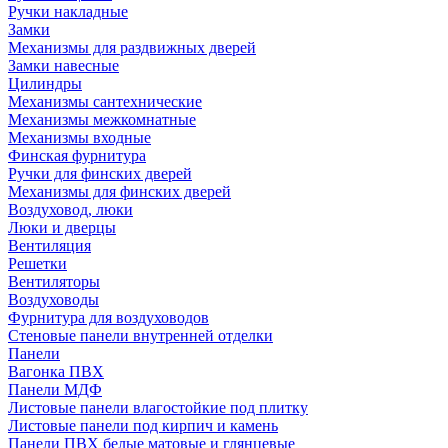
Ручки накладные
Замки
Механизмы для раздвижных дверей
Замки навесные
Цилиндры
Механизмы сантехнические
Механизмы межкомнатные
Механизмы входные
Финская фурнитура
Ручки для финских дверей
Механизмы для финских дверей
Воздуховод, люки
Люки и дверцы
Вентиляция
Решетки
Вентиляторы
Воздуховоды
Фурнитура для воздуховодов
Стеновые панели внутренней отделки
Панели
Вагонка ПВХ
Панели МДФ
Листовые панели влагостойкие под плитку
Листовые панели под кирпич и камень
Панели ПВХ белые матовые и глянцевые