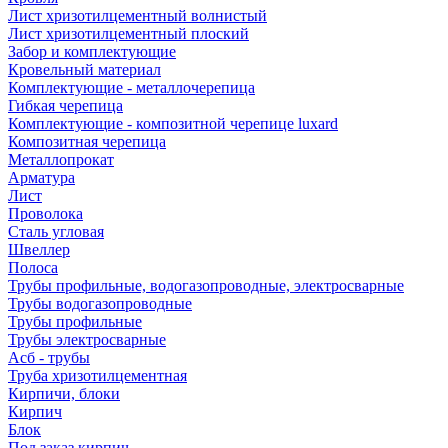
Лист хризотилцементный волнистый
Лист хризотилцементный плоский
Забор и комплектующие
Кровельный материал
Комплектующие - металлочерепица
Гибкая черепица
Комплектующие - композитной черепице luxard
Композитная черепица
Металлопрокат
Арматура
Лист
Проволока
Сталь угловая
Швеллер
Полоса
Трубы профильные, водогазопроводные, электросварные
Трубы водогазопроводные
Трубы профильные
Трубы электросварные
Асб - трубы
Труба хризотилцементная
Кирпичи, блоки
Кирпич
Блок
Под заказ кирпич