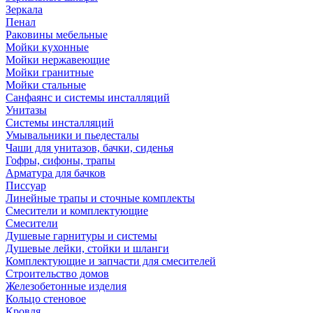
Зеркала
Пенал
Раковины мебельные
Мойки кухонные
Мойки нержавеющие
Мойки гранитные
Мойки стальные
Санфаянс и системы инсталляций
Унитазы
Системы инсталляций
Умывальники и пьедесталы
Чаши для унитазов, бачки, сиденья
Гофры, сифоны, трапы
Арматура для бачков
Писсуар
Линейные трапы и сточные комплекты
Смесители и комплектующие
Смесители
Душевые гарнитуры и системы
Душевые лейки, стойки и шланги
Комплектующие и запчасти для смесителей
Строительство домов
Железобетонные изделия
Кольцо стеновое
Кровля