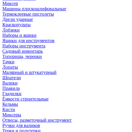
Миксер
Машины плоскошлифовальные
Термоклеевые пистолеты
Дрели ударные
Краскопульты
Лобзики
Наборы и ящики
Ящики для инструментов
Наборы инструмента
Садовый инвентарь
Топорища, черенки
Тачки
Лопаты
Малярный и штукатурный
Шпатели
Валики
Правила
Гладилки
Ёмкости строительные
Кельмы
Кисти
Миксеры
Отвесы, разметочный инструмент
Ручки для валиков
Терки и полутерки