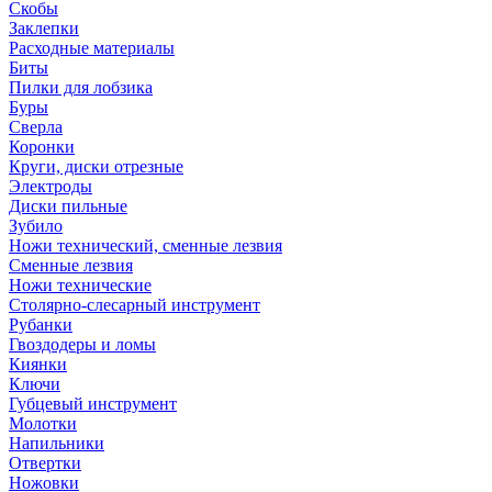
Скобы
Заклепки
Расходные материалы
Биты
Пилки для лобзика
Буры
Сверла
Коронки
Круги, диски отрезные
Электроды
Диски пильные
Зубило
Ножи технический, сменные лезвия
Сменные лезвия
Ножи технические
Столярно-слесарный инструмент
Рубанки
Гвоздодеры и ломы
Киянки
Ключи
Губцевый инструмент
Молотки
Напильники
Отвертки
Ножовки