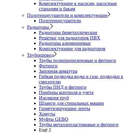
Комплектующие к насосам, насосным
станциям и бакам
Полотенцесушители и комплектующие
Полотенцесушители
Радиаторы
Радиаторы биметаллические
Решетки для радиаторов ПВХ
Радиаторы алюминиевые
Комплектующие для радиаторов
Трубопровод
Трубы полипропиленовые и фитинги
Фитинги
Запорная арматура
Гибкая подводка воды и газа, подводки к
смесителю
Трубы ПНД и фитинги
Приборы контроля и учета
Изоляция труб
Шланги для стиральных машин
Герметизирующие ленты
Хомуты
Муфты GEBO
Трубы металлопластиковые и фитинги
Ещё 2