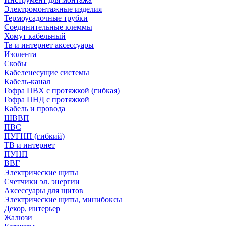
Электромонтажные изделия
Термоусадочные трубки
Соединительные клеммы
Хомут кабельный
Тв и интернет аксессуары
Изолента
Скобы
Кабеленесущие системы
Кабель-канал
Гофра ПВХ с протяжкой (гибкая)
Гофра ПНД с протяжкой
Кабель и провода
ШВВП
ПВС
ПУГНП (гибкий)
ТВ и интернет
ПУНП
ВВГ
Электрические щиты
Счетчики эл. энергии
Аксессуары для щитов
Электрические щиты, минибоксы
Декор, интерьер
Жалюзи