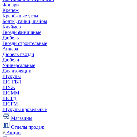
Фонари
Крепеж
Крепёжные углы
Болты, гайки, шайбы
Кляймер
Гвозди финишные
Дюбель
Гвозди строительные
Анкера
Дюбель-гвозди
Дюбели
Универсальные
Для изоляции
Шурупы
ШС ГВЛ
ШУЖ
ШСММ
ШСГД
ШСГМ
Шурупы кровельные
Магазины
Отделы продаж
Акции