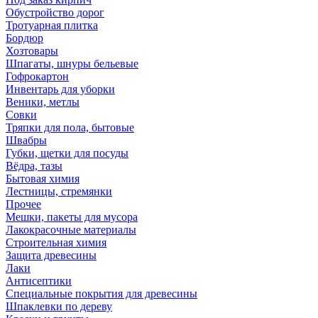
Обустройство дорог
Тротуарная плитка
Бордюр
Хозтовары
Шпагаты, шнуры бельевые
Гофрокартон
Инвентарь для уборки
Веники, метлы
Совки
Тряпки для пола, бытовые
Швабры
Губки, щетки для посуды
Вёдра, тазы
Бытовая химия
Лестницы, стремянки
Прочее
Мешки, пакеты для мусора
Лакокрасочные материалы
Строительная химия
Защита древесины
Лаки
Антисептики
Специальные покрытия для древесины
Шпаклевки по дереву