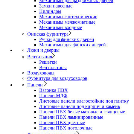
Механизмы для раздвижных дверей
Замки навесные
Цилиндры
Механизмы сантехнические
Механизмы межкомнатные
Механизмы входные
Финская фурнитура
Ручки для финских дверей
Механизмы для финских дверей
Люки и дверцы
Вентиляция
Решетки
Вентиляторы
Воздуховоды
Фурнитура для воздуховодов
Панели
Вагонка ПВХ
Панели МДФ
Листовые панели влагостойкие под плитку
Листовые панели под кирпич и камень
Панели ПВХ белые матовые и глянцевые
Панели ПВХ ламинированные
Панели ПВХ цветные
Панели ПВХ потолочные