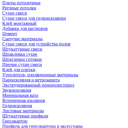
Плиты потолочные
Реечные потолки
Сухие смеси
Сухие смеси для гидроизоляции
Клей монтажный
Добавки для растворов
Цемент
Сыпучие материалы
Сухие смеси для устройства полов
Штукатурные смеси
Шпаклевки сухие
Шпатлевки готовые
Прочие сухие смеси
Клей для плитки
Утеплитель, изоляционные материалы
Пароизоляция и ветрозащита
Экструдированный пенополистирол
Звукоизоляция
Минеральная вата
Вспененная изоляция
Гидроизоляция
Листовые материалы
Штукатурные профили
Гипсокартон
Профиль для гипсокартона и аксессуары