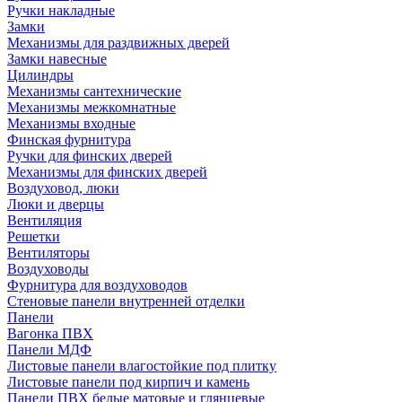
Ручки накладные
Замки
Механизмы для раздвижных дверей
Замки навесные
Цилиндры
Механизмы сантехнические
Механизмы межкомнатные
Механизмы входные
Финская фурнитура
Ручки для финских дверей
Механизмы для финских дверей
Воздуховод, люки
Люки и дверцы
Вентиляция
Решетки
Вентиляторы
Воздуховоды
Фурнитура для воздуховодов
Стеновые панели внутренней отделки
Панели
Вагонка ПВХ
Панели МДФ
Листовые панели влагостойкие под плитку
Листовые панели под кирпич и камень
Панели ПВХ белые матовые и глянцевые