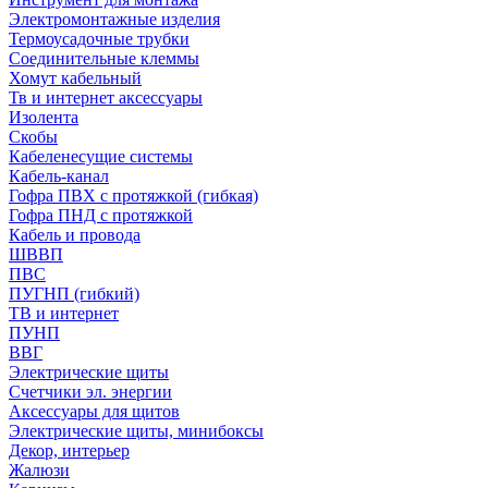
Электромонтажные изделия
Термоусадочные трубки
Соединительные клеммы
Хомут кабельный
Тв и интернет аксессуары
Изолента
Скобы
Кабеленесущие системы
Кабель-канал
Гофра ПВХ с протяжкой (гибкая)
Гофра ПНД с протяжкой
Кабель и провода
ШВВП
ПВС
ПУГНП (гибкий)
ТВ и интернет
ПУНП
ВВГ
Электрические щиты
Счетчики эл. энергии
Аксессуары для щитов
Электрические щиты, минибоксы
Декор, интерьер
Жалюзи