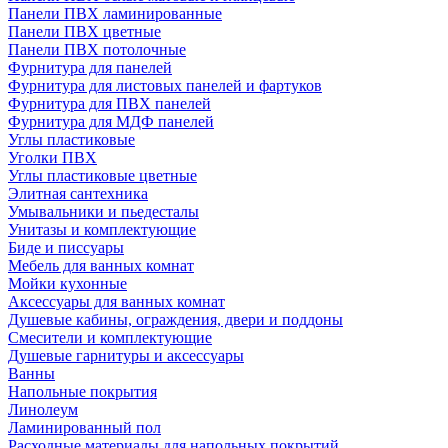
Панели ПВХ ламинированные
Панели ПВХ цветные
Панели ПВХ потолочные
Фурнитура для панелей
Фурнитура для листовых панелей и фартуков
Фурнитура для ПВХ панелей
Фурнитура для МДФ панелей
Углы пластиковые
Уголки ПВХ
Углы пластиковые цветные
Элитная сантехника
Умывальники и пьедесталы
Унитазы и комплектующие
Биде и писсуары
Мебель для ванных комнат
Мойки кухонные
Аксессуары для ванных комнат
Душевые кабины, ограждения, двери и поддоны
Смесители и комплектующие
Душевые гарнитуры и аксессуары
Ванны
Напольные покрытия
Линолеум
Ламинированный пол
Расходные материалы для напольных покрытий