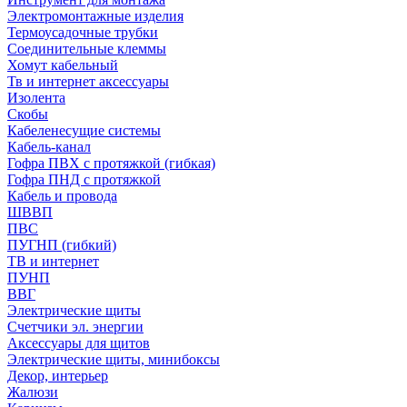
Электромонтажные изделия
Термоусадочные трубки
Соединительные клеммы
Хомут кабельный
Тв и интернет аксессуары
Изолента
Скобы
Кабеленесущие системы
Кабель-канал
Гофра ПВХ с протяжкой (гибкая)
Гофра ПНД с протяжкой
Кабель и провода
ШВВП
ПВС
ПУГНП (гибкий)
ТВ и интернет
ПУНП
ВВГ
Электрические щиты
Счетчики эл. энергии
Аксессуары для щитов
Электрические щиты, минибоксы
Декор, интерьер
Жалюзи