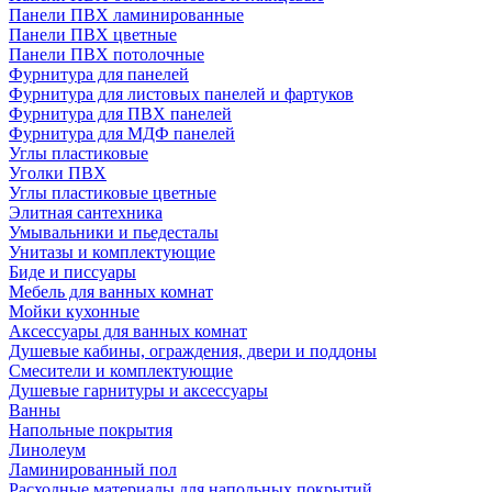
Панели ПВХ ламинированные
Панели ПВХ цветные
Панели ПВХ потолочные
Фурнитура для панелей
Фурнитура для листовых панелей и фартуков
Фурнитура для ПВХ панелей
Фурнитура для МДФ панелей
Углы пластиковые
Уголки ПВХ
Углы пластиковые цветные
Элитная сантехника
Умывальники и пьедесталы
Унитазы и комплектующие
Биде и писсуары
Мебель для ванных комнат
Мойки кухонные
Аксессуары для ванных комнат
Душевые кабины, ограждения, двери и поддоны
Смесители и комплектующие
Душевые гарнитуры и аксессуары
Ванны
Напольные покрытия
Линолеум
Ламинированный пол
Расходные материалы для напольных покрытий