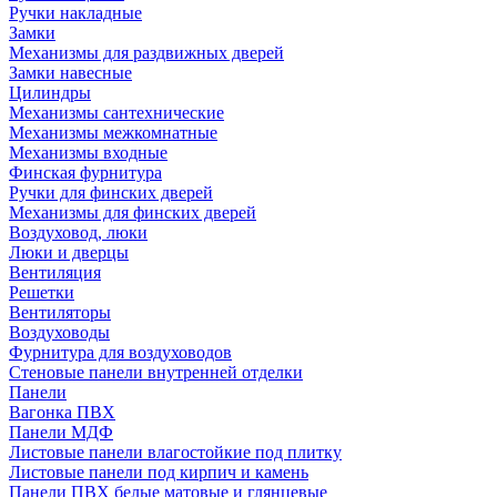
Ручки накладные
Замки
Механизмы для раздвижных дверей
Замки навесные
Цилиндры
Механизмы сантехнические
Механизмы межкомнатные
Механизмы входные
Финская фурнитура
Ручки для финских дверей
Механизмы для финских дверей
Воздуховод, люки
Люки и дверцы
Вентиляция
Решетки
Вентиляторы
Воздуховоды
Фурнитура для воздуховодов
Стеновые панели внутренней отделки
Панели
Вагонка ПВХ
Панели МДФ
Листовые панели влагостойкие под плитку
Листовые панели под кирпич и камень
Панели ПВХ белые матовые и глянцевые