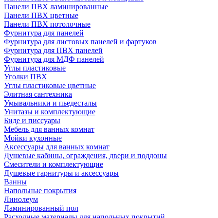
Панели ПВХ ламинированные
Панели ПВХ цветные
Панели ПВХ потолочные
Фурнитура для панелей
Фурнитура для листовых панелей и фартуков
Фурнитура для ПВХ панелей
Фурнитура для МДФ панелей
Углы пластиковые
Уголки ПВХ
Углы пластиковые цветные
Элитная сантехника
Умывальники и пьедесталы
Унитазы и комплектующие
Биде и писсуары
Мебель для ванных комнат
Мойки кухонные
Аксессуары для ванных комнат
Душевые кабины, ограждения, двери и поддоны
Смесители и комплектующие
Душевые гарнитуры и аксессуары
Ванны
Напольные покрытия
Линолеум
Ламинированный пол
Расходные материалы для напольных покрытий