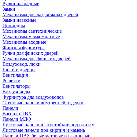
Ручки накладные
Замки
Механизмы для раздвижных дверей
Замки навесные
Цилиндры
Механизмы сантехнические
Механизмы межкомнатные
Механизмы входные
Финская фурнитура
Ручки для финских дверей
Механизмы для финских дверей
Воздуховод, люки
Люки и дверцы
Вентиляция
Решетки
Вентиляторы
Воздуховоды
Фурнитура для воздуховодов
Стеновые панели внутренней отделки
Панели
Вагонка ПВХ
Панели МДФ
Листовые панели влагостойкие под плитку
Листовые панели под кирпич и камень
Панели ПВХ белые матовые и глянцевые