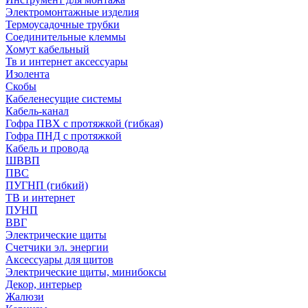
Электромонтажные изделия
Термоусадочные трубки
Соединительные клеммы
Хомут кабельный
Тв и интернет аксессуары
Изолента
Скобы
Кабеленесущие системы
Кабель-канал
Гофра ПВХ с протяжкой (гибкая)
Гофра ПНД с протяжкой
Кабель и провода
ШВВП
ПВС
ПУГНП (гибкий)
ТВ и интернет
ПУНП
ВВГ
Электрические щиты
Счетчики эл. энергии
Аксессуары для щитов
Электрические щиты, минибоксы
Декор, интерьер
Жалюзи