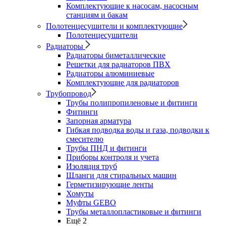
Комплектующие к насосам, насосным
станциям и бакам
Полотенцесушители и комплектующие
Полотенцесушители
Радиаторы
Радиаторы биметаллические
Решетки для радиаторов ПВХ
Радиаторы алюминиевые
Комплектующие для радиаторов
Трубопровод
Трубы полипропиленовые и фитинги
Фитинги
Запорная арматура
Гибкая подводка воды и газа, подводки к
смесителю
Трубы ПНД и фитинги
Приборы контроля и учета
Изоляция труб
Шланги для стиральных машин
Герметизирующие ленты
Хомуты
Муфты GEBO
Трубы металлопластиковые и фитинги
Ещё 2