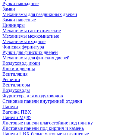
Ручки накладные
Замки
Механизмы для раздвижных дверей
Замки навесные
Цилиндры
Механизмы сантехнические
Механизмы межкомнатные
Механизмы входные
Финская фурнитура
Ручки для финских дверей
Механизмы для финских дверей
Воздуховод, люки
Люки и дверцы
Вентиляция
Решетки
Вентиляторы
Воздуховоды
Фурнитура для воздуховодов
Стеновые панели внутренней отделки
Панели
Вагонка ПВХ
Панели МДФ
Листовые панели влагостойкие под плитку
Листовые панели под кирпич и камень
Панели ПВХ белые матовые и глянцевые