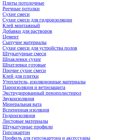
Плиты потолочные
Реечные потолки
Сухие смеси
Сухие смеси для гидроизоляции
Клей монтажный
Добавки для растворов
Цемент
Сыпучие материалы
Сухие смеси для устройства полов
Штукатурные смеси
Шпаклевки сухие
Шпатлевки готовые
Прочие сухие смеси
Клей для плитки
Утеплитель, изоляционные материалы
Пароизоляция и ветрозащита
Экструдированный пенополистирол
Звукоизоляция
Минеральная вата
Вспененная изоляция
Гидроизоляция
Листовые материалы
Штукатурные профили
Гипсокартон
Профиль для гипсокартона и аксессуары