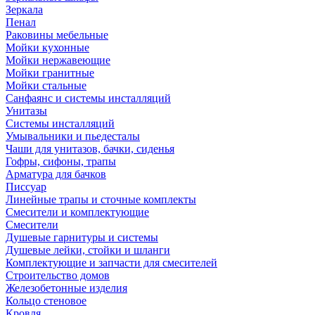
Зеркала
Пенал
Раковины мебельные
Мойки кухонные
Мойки нержавеющие
Мойки гранитные
Мойки стальные
Санфаянс и системы инсталляций
Унитазы
Системы инсталляций
Умывальники и пьедесталы
Чаши для унитазов, бачки, сиденья
Гофры, сифоны, трапы
Арматура для бачков
Писсуар
Линейные трапы и сточные комплекты
Смесители и комплектующие
Смесители
Душевые гарнитуры и системы
Душевые лейки, стойки и шланги
Комплектующие и запчасти для смесителей
Строительство домов
Железобетонные изделия
Кольцо стеновое
Кровля