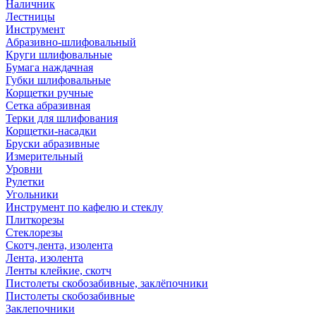
Наличник
Лестницы
Инструмент
Абразивно-шлифовальный
Круги шлифовальные
Бумага наждачная
Губки шлифовальные
Корщетки ручные
Сетка абразивная
Терки для шлифования
Корщетки-насадки
Бруски абразивные
Измерительный
Уровни
Рулетки
Угольники
Инструмент по кафелю и стеклу
Плиткорезы
Стеклорезы
Скотч,лента, изолента
Лента, изолента
Ленты клейкие, скотч
Пистолеты скобозабивные, заклёпочники
Пистолеты скобозабивные
Заклепочники