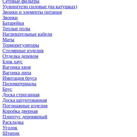
Сетевые фильтры
Удлинители силовые (на катушках)
Звонки и элементы питания
Звонки
Батарейки
Теплые полы
Нагревательные кабели
Маты
Терморегуляторы
Столярные изделия
Отделка деревом
Блок хаус
Вагонка хвоя
Вагонка липа
Имитация бруса
Пиломатериалы
Брус
Доска строганная
Доска шпунтованная
Погонажные изделия
Коробка дверная
Плинтус деревянный
Раскладка
Уголок
Штапик