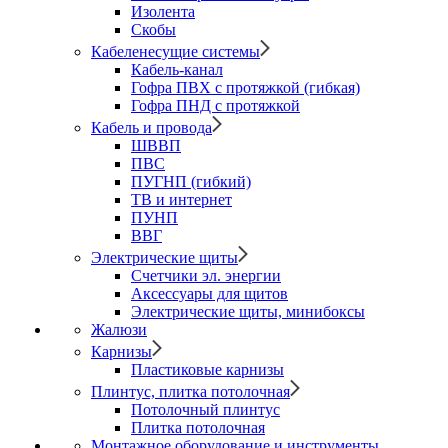
Изолента
Скобы
Кабеленесущие системы
Кабель-канал
Гофра ПВХ с протяжкой (гибкая)
Гофра ПНД с протяжкой
Кабель и провода
ШВВП
ПВС
ПУГНП (гибкий)
ТВ и интернет
ПУНП
ВВГ
Электрические щиты
Счетчики эл. энергии
Аксессуары для щитов
Электрические щиты, минибоксы
Жалюзи
Карнизы
Пластиковые карнизы
Плинтус, плитка потолочная
Потолочный плинтус
Плитка потолочная
Монтажное оборудование и инструменты