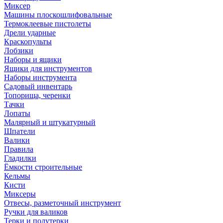
Миксер
Машины плоскошлифовальные
Термоклеевые пистолеты
Дрели ударные
Краскопульты
Лобзики
Наборы и ящики
Ящики для инструментов
Наборы инструмента
Садовый инвентарь
Топорища, черенки
Тачки
Лопаты
Малярный и штукатурный
Шпатели
Валики
Правила
Гладилки
Ёмкости строительные
Кельмы
Кисти
Миксеры
Отвесы, разметочный инструмент
Ручки для валиков
Терки и полутерки