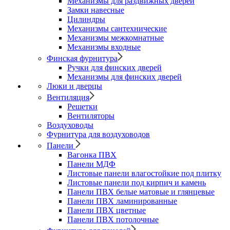
Механизмы для раздвижных дверей
Замки навесные
Цилиндры
Механизмы сантехнические
Механизмы межкомнатные
Механизмы входные
Финская фурнитура
Ручки для финских дверей
Механизмы для финских дверей
Люки и дверцы
Вентиляция
Решетки
Вентиляторы
Воздуховоды
Фурнитура для воздуховодов
Панели
Вагонка ПВХ
Панели МДФ
Листовые панели влагостойкие под плитку
Листовые панели под кирпич и камень
Панели ПВХ белые матовые и глянцевые
Панели ПВХ ламинированные
Панели ПВХ цветные
Панели ПВХ потолочные