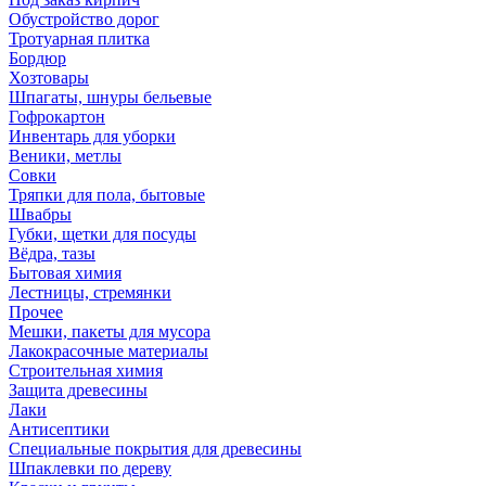
Обустройство дорог
Тротуарная плитка
Бордюр
Хозтовары
Шпагаты, шнуры бельевые
Гофрокартон
Инвентарь для уборки
Веники, метлы
Совки
Тряпки для пола, бытовые
Швабры
Губки, щетки для посуды
Вёдра, тазы
Бытовая химия
Лестницы, стремянки
Прочее
Мешки, пакеты для мусора
Лакокрасочные материалы
Строительная химия
Защита древесины
Лаки
Антисептики
Специальные покрытия для древесины
Шпаклевки по дереву