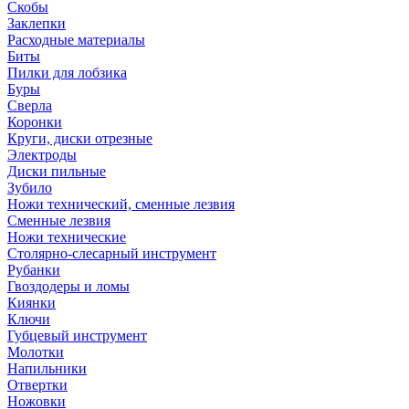
Скобы
Заклепки
Расходные материалы
Биты
Пилки для лобзика
Буры
Сверла
Коронки
Круги, диски отрезные
Электроды
Диски пильные
Зубило
Ножи технический, сменные лезвия
Сменные лезвия
Ножи технические
Столярно-слесарный инструмент
Рубанки
Гвоздодеры и ломы
Киянки
Ключи
Губцевый инструмент
Молотки
Напильники
Отвертки
Ножовки