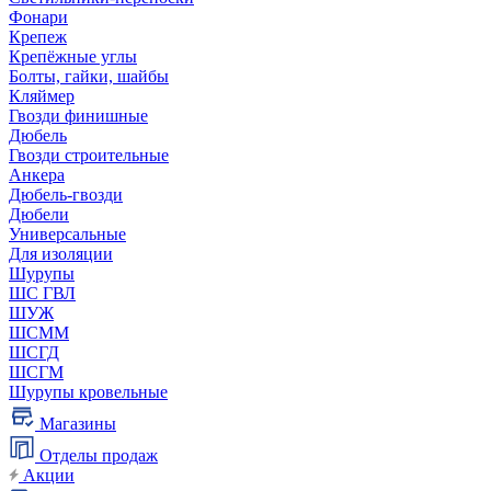
Фонари
Крепеж
Крепёжные углы
Болты, гайки, шайбы
Кляймер
Гвозди финишные
Дюбель
Гвозди строительные
Анкера
Дюбель-гвозди
Дюбели
Универсальные
Для изоляции
Шурупы
ШС ГВЛ
ШУЖ
ШСММ
ШСГД
ШСГМ
Шурупы кровельные
Магазины
Отделы продаж
Акции