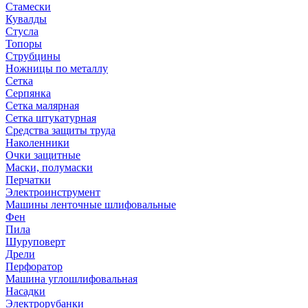
Стамески
Кувалды
Стусла
Топоры
Струбцины
Ножницы по металлу
Сетка
Серпянка
Сетка малярная
Сетка штукатурная
Средства защиты труда
Наколенники
Очки защитные
Маски, полумаски
Перчатки
Электроинструмент
Машины ленточные шлифовальные
Фен
Пила
Шуруповерт
Дрели
Перфоратор
Машина углошлифовальная
Насадки
Электрорубанки