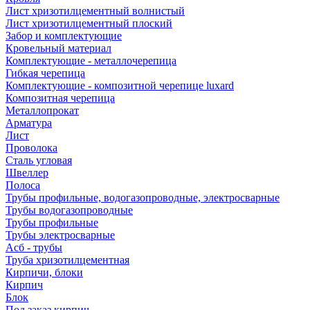
Лист хризотилцементный волнистый
Лист хризотилцементный плоский
Забор и комплектующие
Кровельный материал
Комплектующие - металлочерепица
Гибкая черепица
Комплектующие - композитной черепице luxard
Композитная черепица
Металлопрокат
Арматура
Лист
Проволока
Сталь угловая
Швеллер
Полоса
Трубы профильные, водогазопроводные, электросварные
Трубы водогазопроводные
Трубы профильные
Трубы электросварные
Асб - трубы
Труба хризотилцементная
Кирпичи, блоки
Кирпич
Блок
Под заказ кирпич