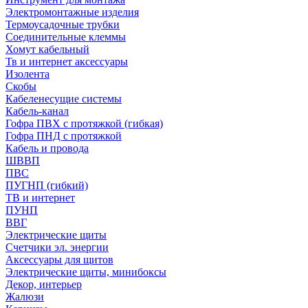
Электромонтажные изделия
Термоусадочные трубки
Соединительные клеммы
Хомут кабельный
Тв и интернет аксессуары
Изолента
Скобы
Кабеленесущие системы
Кабель-канал
Гофра ПВХ с протяжкой (гибкая)
Гофра ПНД с протяжкой
Кабель и провода
ШВВП
ПВС
ПУГНП (гибкий)
ТВ и интернет
ПУНП
ВВГ
Электрические щиты
Счетчики эл. энергии
Аксессуары для щитов
Электрические щиты, минибоксы
Декор, интерьер
Жалюзи