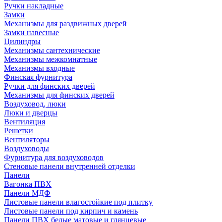
Ручки накладные
Замки
Механизмы для раздвижных дверей
Замки навесные
Цилиндры
Механизмы сантехнические
Механизмы межкомнатные
Механизмы входные
Финская фурнитура
Ручки для финских дверей
Механизмы для финских дверей
Воздуховод, люки
Люки и дверцы
Вентиляция
Решетки
Вентиляторы
Воздуховоды
Фурнитура для воздуховодов
Стеновые панели внутренней отделки
Панели
Вагонка ПВХ
Панели МДФ
Листовые панели влагостойкие под плитку
Листовые панели под кирпич и камень
Панели ПВХ белые матовые и глянцевые