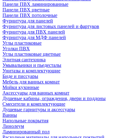
Панели ПВХ ламинированные
Панели ПВХ цветные
Панели ПВХ потолочные
Фурнитура для панелей
Фурнитура для листовых панелей и фартуков
Фурнитура для ПВХ панелей
Фурнитура для МДФ панелей
Углы пластиковые
Уголки ПВХ
Углы пластиковые цветные
Элитная сантехника
Умывальники и пьедесталы
Унитазы и комплектующие
Биде и писсуары
Мебель для ванных комнат
Мойки кухонные
Аксессуары для ванных комнат
Душевые кабины, ограждения, двери и поддоны
Смесители и комплектующие
Душевые гарнитуры и аксессуары
Ванны
Напольные покрытия
Линолеум
Ламинированный пол
Расходные материалы для напольных покрытий