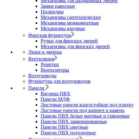
Механизмы для раздвижных дверей
Замки навесные
Цилиндры
Механизмы сантехнические
Механизмы межкомнатные
Механизмы входные
Финская фурнитура
Ручки для финских дверей
Механизмы для финских дверей
Люки и дверцы
Вентиляция
Решетки
Вентиляторы
Воздуховоды
Фурнитура для воздуховодов
Панели
Вагонка ПВХ
Панели МДФ
Листовые панели влагостойкие под плитку
Листовые панели под кирпич и камень
Панели ПВХ белые матовые и глянцевые
Панели ПВХ ламинированные
Панели ПВХ цветные
Панели ПВХ потолочные