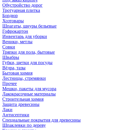
Обустройство дорог
Тротуарная плитка
Бордюр
Хозтовары
Шпагаты, шнуры бельевые
Гофрокартон
Инвентарь для уборки
Веники, метлы
Совки
Тряпки для пола, бытовые
Швабры
Губки, щетки для посуды
Вёдра, тазы
Бытовая химия
Лестницы, стремянки
Прочее
Мешки, пакеты для мусора
Лакокрасочные материалы
Строительная химия
Защита древесины
Лаки
Антисептики
Специальные покрытия для древесины
Шпаклевки по дереву