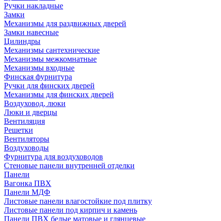
Ручки накладные
Замки
Механизмы для раздвижных дверей
Замки навесные
Цилиндры
Механизмы сантехнические
Механизмы межкомнатные
Механизмы входные
Финская фурнитура
Ручки для финских дверей
Механизмы для финских дверей
Воздуховод, люки
Люки и дверцы
Вентиляция
Решетки
Вентиляторы
Воздуховоды
Фурнитура для воздуховодов
Стеновые панели внутренней отделки
Панели
Вагонка ПВХ
Панели МДФ
Листовые панели влагостойкие под плитку
Листовые панели под кирпич и камень
Панели ПВХ белые матовые и глянцевые