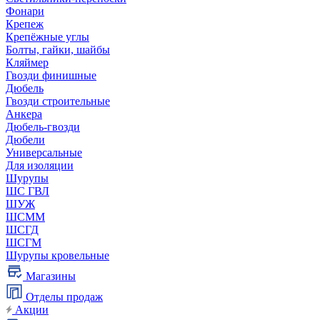
Фонари
Крепеж
Крепёжные углы
Болты, гайки, шайбы
Кляймер
Гвозди финишные
Дюбель
Гвозди строительные
Анкера
Дюбель-гвозди
Дюбели
Универсальные
Для изоляции
Шурупы
ШС ГВЛ
ШУЖ
ШСММ
ШСГД
ШСГМ
Шурупы кровельные
Магазины
Отделы продаж
Акции