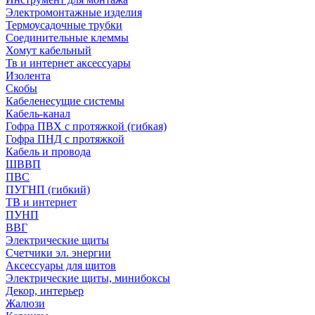
Электромонтажные изделия
Термоусадочные трубки
Соединительные клеммы
Хомут кабельный
Тв и интернет аксессуары
Изолента
Скобы
Кабеленесущие системы
Кабель-канал
Гофра ПВХ с протяжкой (гибкая)
Гофра ПНД с протяжкой
Кабель и провода
ШВВП
ПВС
ПУГНП (гибкий)
ТВ и интернет
ПУНП
ВВГ
Электрические щиты
Счетчики эл. энергии
Аксессуары для щитов
Электрические щиты, минибоксы
Декор, интерьер
Жалюзи