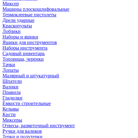
Миксер
Машины плоскошлифовальные
Термоклеевые пистолеты
Дрели ударные
Краскопульты
Лобзики
Наборы и ящики
Ящики для инструментов
Наборы инструмента
Садовый инвентарь
Топорища, черенки
Тачки
Лопаты
Малярный и штукатурный
Шпатели
Валики
Правила
Гладилки
Ёмкости строительные
Кельмы
Кисти
Миксеры
Отвесы, разметочный инструмент
Ручки для валиков
Терки и полутерки