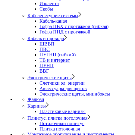
Изолента
Скобы
Кабеленесущие системы
Кабель-канал
Гофра ПВХ с протяжкой (гибкая)
Гофра ПНД с протяжкой
Кабель и провода
ШВВП
ПВС
ПУГНП (гибкий)
ТВ и интернет
ПУНП
ВВГ
Электрические щиты
Счетчики эл. энергии
Аксессуары для щитов
Электрические щиты, минибоксы
Жалюзи
Карнизы
Пластиковые карнизы
Плинтус, плитка потолочная
Потолочный плинтус
Плитка потолочная
Монтажное оборудование и инструменты