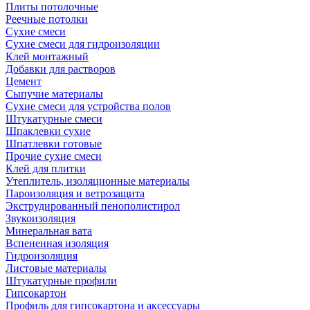
Плиты потолочные
Реечные потолки
Сухие смеси
Сухие смеси для гидроизоляции
Клей монтажный
Добавки для растворов
Цемент
Сыпучие материалы
Сухие смеси для устройства полов
Штукатурные смеси
Шпаклевки сухие
Шпатлевки готовые
Прочие сухие смеси
Клей для плитки
Утеплитель, изоляционные материалы
Пароизоляция и ветрозащита
Экструдированный пенополистирол
Звукоизоляция
Минеральная вата
Вспененная изоляция
Гидроизоляция
Листовые материалы
Штукатурные профили
Гипсокартон
Профиль для гипсокартона и аксессуары