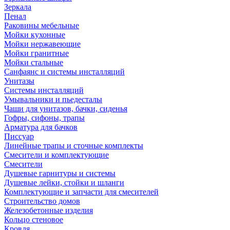
Зеркала
Пенал
Раковины мебельные
Мойки кухонные
Мойки нержавеющие
Мойки гранитные
Мойки стальные
Санфаянс и системы инсталляций
Унитазы
Системы инсталляций
Умывальники и пьедесталы
Чаши для унитазов, бачки, сиденья
Гофры, сифоны, трапы
Арматура для бачков
Писсуар
Линейные трапы и сточные комплекты
Смесители и комплектующие
Смесители
Душевые гарнитуры и системы
Душевые лейки, стойки и шланги
Комплектующие и запчасти для смесителей
Строительство домов
Железобетонные изделия
Кольцо стеновое
Кровля