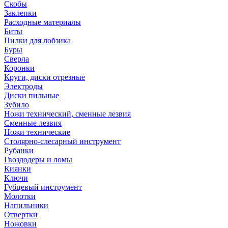
Скобы
Заклепки
Расходные материалы
Биты
Пилки для лобзика
Буры
Сверла
Коронки
Круги, диски отрезные
Электроды
Диски пильные
Зубило
Ножи технический, сменные лезвия
Сменные лезвия
Ножи технические
Столярно-слесарный инструмент
Рубанки
Гвоздодеры и ломы
Киянки
Ключи
Губцевый инструмент
Молотки
Напильники
Отвертки
Ножовки