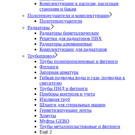
Комплектующие к насосам, насосным
станциям и бакам
Полотенцесушители и комплектующие
Полотенцесушители
Радиаторы
Радиаторы биметаллические
Решетки для радиаторов ПВХ
Радиаторы алюминиевые
Комплектующие для радиаторов
Трубопровод
Трубы полипропиленовые и фитинги
Фитинги
Запорная арматура
Гибкая подводка воды и газа, подводки к
смесителю
Трубы ПНД и фитинги
Приборы контроля и учета
Изоляция труб
Шланги для стиральных машин
Герметизирующие ленты
Хомуты
Муфты GEBO
Трубы металлопластиковые и фитинги
Ещё 2