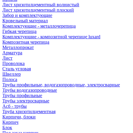
Лист хризотилцементный волнистый
Лист хризотилцементный плоский
Забор и комплектующие
Кровельный материал
Комплектующие - металлочерепица
Гибкая черепица
Комплектующие - композитной черепице luxard
Композитная черепица
Металлопрокат
Арматура
Лист
Проволока
Сталь угловая
Швеллер
Полоса
Трубы профильные, водогазопроводные, электросварные
Трубы водогазопроводные
Трубы профильные
Трубы электросварные
Асб - трубы
Труба хризотилцементная
Кирпичи, блоки
Кирпич
Блок
Под заказ кирпич