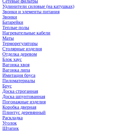
Сетевые фильтры
Удлинители силовые (на катушках)
Звонки и элементы питания
Звонки
Батарейки
Теплые полы
Нагревательные кабели
Маты
Терморегуляторы
Столярные изделия
Отделка деревом
Блок хаус
Вагонка хвоя
Вагонка липа
Имитация бруса
Пиломатериалы
Брус
Доска строганная
Доска шпунтованная
Погонажные изделия
Коробка дверная
Плинтус деревянный
Раскладка
Уголок
Штапик