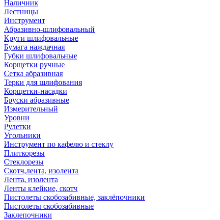
Наличник
Лестницы
Инструмент
Абразивно-шлифовальный
Круги шлифовальные
Бумага наждачная
Губки шлифовальные
Корщетки ручные
Сетка абразивная
Терки для шлифования
Корщетки-насадки
Бруски абразивные
Измерительный
Уровни
Рулетки
Угольники
Инструмент по кафелю и стеклу
Плиткорезы
Стеклорезы
Скотч,лента, изолента
Лента, изолента
Ленты клейкие, скотч
Пистолеты скобозабивные, заклёпочники
Пистолеты скобозабивные
Заклепочники