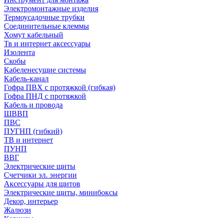
Электромонтажные изделия
Термоусадочные трубки
Соединительные клеммы
Хомут кабельный
Тв и интернет аксессуары
Изолента
Скобы
Кабеленесущие системы
Кабель-канал
Гофра ПВХ с протяжкой (гибкая)
Гофра ПНД с протяжкой
Кабель и провода
ШВВП
ПВС
ПУГНП (гибкий)
ТВ и интернет
ПУНП
ВВГ
Электрические щиты
Счетчики эл. энергии
Аксессуары для щитов
Электрические щиты, минибоксы
Декор, интерьер
Жалюзи