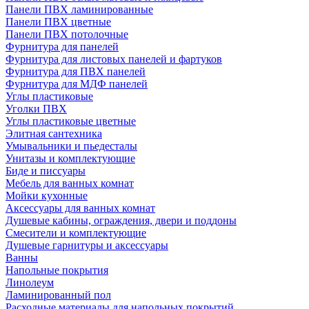
Панели ПВХ ламинированные
Панели ПВХ цветные
Панели ПВХ потолочные
Фурнитура для панелей
Фурнитура для листовых панелей и фартуков
Фурнитура для ПВХ панелей
Фурнитура для МДФ панелей
Углы пластиковые
Уголки ПВХ
Углы пластиковые цветные
Элитная сантехника
Умывальники и пьедесталы
Унитазы и комплектующие
Биде и писсуары
Мебель для ванных комнат
Мойки кухонные
Аксессуары для ванных комнат
Душевые кабины, ограждения, двери и поддоны
Смесители и комплектующие
Душевые гарнитуры и аксессуары
Ванны
Напольные покрытия
Линолеум
Ламинированный пол
Расходные материалы для напольных покрытий