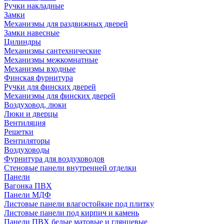
Ручки накладные
Замки
Механизмы для раздвижных дверей
Замки навесные
Цилиндры
Механизмы сантехнические
Механизмы межкомнатные
Механизмы входные
Финская фурнитура
Ручки для финских дверей
Механизмы для финских дверей
Воздуховод, люки
Люки и дверцы
Вентиляция
Решетки
Вентиляторы
Воздуховоды
Фурнитура для воздуховодов
Стеновые панели внутренней отделки
Панели
Вагонка ПВХ
Панели МДФ
Листовые панели влагостойкие под плитку
Листовые панели под кирпич и камень
Панели ПВХ белые матовые и глянцевые