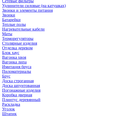
Сетевые фильтры
Удлинители силовые (на катушках)
Звонки и элементы питания
Звонки
Батарейки
Теплые полы
Нагревательные кабели
Маты
Терморегуляторы
Столярные изделия
Отделка деревом
Блок хаус
Вагонка хвоя
Вагонка липа
Имитация бруса
Пиломатериалы
Брус
Доска строганная
Доска шпунтованная
Погонажные изделия
Коробка дверная
Плинтус деревянный
Раскладка
Уголок
Штапик