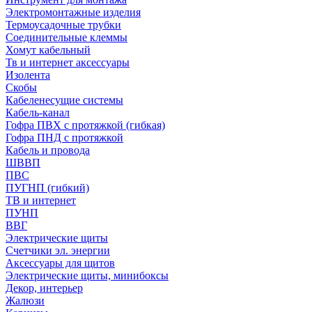
Электромонтажные изделия
Термоусадочные трубки
Соединительные клеммы
Хомут кабельный
Тв и интернет аксессуары
Изолента
Скобы
Кабеленесущие системы
Кабель-канал
Гофра ПВХ с протяжкой (гибкая)
Гофра ПНД с протяжкой
Кабель и провода
ШВВП
ПВС
ПУГНП (гибкий)
ТВ и интернет
ПУНП
ВВГ
Электрические щиты
Счетчики эл. энергии
Аксессуары для щитов
Электрические щиты, минибоксы
Декор, интерьер
Жалюзи