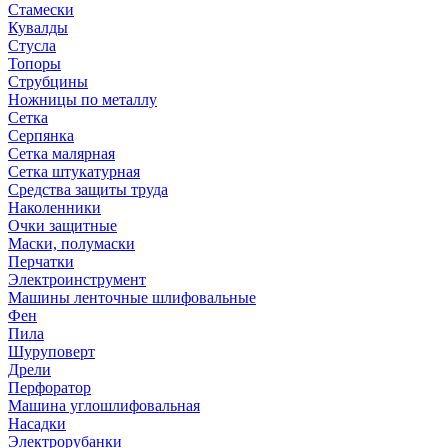
Стамески
Кувалды
Стусла
Топоры
Струбцины
Ножницы по металлу
Сетка
Серпянка
Сетка малярная
Сетка штукатурная
Средства защиты труда
Наколенники
Очки защитные
Маски, полумаски
Перчатки
Электроинструмент
Машины ленточные шлифовальные
Фен
Пила
Шуруповерт
Дрели
Перфоратор
Машина углошлифовальная
Насадки
Электрорубанки