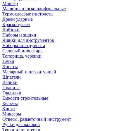
Миксер
Машины плоскошлифовальные
Термоклеевые пистолеты
Дрели ударные
Краскопульты
Лобзики
Наборы и ящики
Ящики для инструментов
Наборы инструмента
Садовый инвентарь
Топорища, черенки
Тачки
Лопаты
Малярный и штукатурный
Шпатели
Валики
Правила
Гладилки
Ёмкости строительные
Кельмы
Кисти
Миксеры
Отвесы, разметочный инструмент
Ручки для валиков
Терки и полутерки