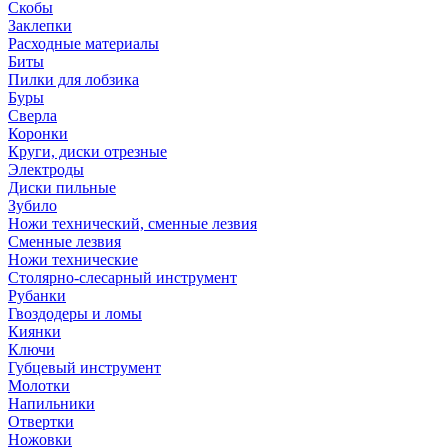
Скобы
Заклепки
Расходные материалы
Биты
Пилки для лобзика
Буры
Сверла
Коронки
Круги, диски отрезные
Электроды
Диски пильные
Зубило
Ножи технический, сменные лезвия
Сменные лезвия
Ножи технические
Столярно-слесарный инструмент
Рубанки
Гвоздодеры и ломы
Киянки
Ключи
Губцевый инструмент
Молотки
Напильники
Отвертки
Ножовки