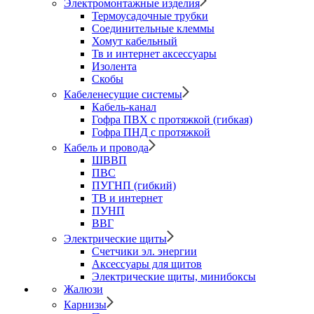
Электромонтажные изделия
Термоусадочные трубки
Соединительные клеммы
Хомут кабельный
Тв и интернет аксессуары
Изолента
Скобы
Кабеленесущие системы
Кабель-канал
Гофра ПВХ с протяжкой (гибкая)
Гофра ПНД с протяжкой
Кабель и провода
ШВВП
ПВС
ПУГНП (гибкий)
ТВ и интернет
ПУНП
ВВГ
Электрические щиты
Счетчики эл. энергии
Аксессуары для щитов
Электрические щиты, минибоксы
Жалюзи
Карнизы