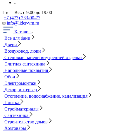
...
Пн. – Вс.: с 9:00 до 19:00
+7 (473) 233-00-77
info@lider-vrn.ru
Каталог
Все для бани
Двери
Воздуховод, люки
Стеновые панели внутренней отделки
Элитная сантехника
Напольные покрытия
Обои
Электромонтаж
Декор, интерьер
Отопление, водоснабжение, канализация
Плитка
Стройматериалы
Сантехника
Строительство домов
Хозтовары