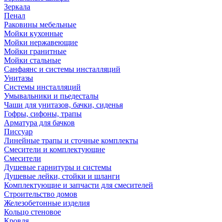
Зеркала
Пенал
Раковины мебельные
Мойки кухонные
Мойки нержавеющие
Мойки гранитные
Мойки стальные
Санфаянс и системы инсталляций
Унитазы
Системы инсталляций
Умывальники и пьедесталы
Чаши для унитазов, бачки, сиденья
Гофры, сифоны, трапы
Арматура для бачков
Писсуар
Линейные трапы и сточные комплекты
Смесители и комплектующие
Смесители
Душевые гарнитуры и системы
Душевые лейки, стойки и шланги
Комплектующие и запчасти для смесителей
Строительство домов
Железобетонные изделия
Кольцо стеновое
Кровля