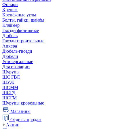
Фонари
Крепеж
Крепёжные углы
Болты, гайки, шайбы
Кляймер
Гвозди финишные
Дюбель
Гвозди строительные
Анкера
Дюбель-гвозди
Дюбели
Универсальные
Для изоляции
Шурупы
ШС ГВЛ
ШУЖ
ШСММ
ШСГД
ШСГМ
Шурупы кровельные
Магазины
Отделы продаж
Акции