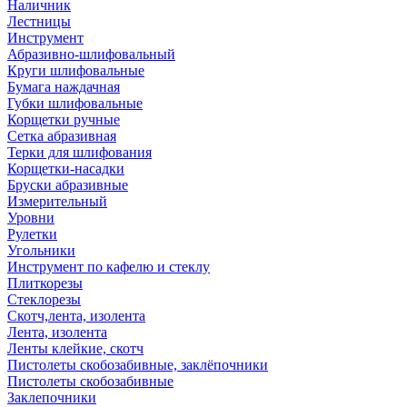
Наличник
Лестницы
Инструмент
Абразивно-шлифовальный
Круги шлифовальные
Бумага наждачная
Губки шлифовальные
Корщетки ручные
Сетка абразивная
Терки для шлифования
Корщетки-насадки
Бруски абразивные
Измерительный
Уровни
Рулетки
Угольники
Инструмент по кафелю и стеклу
Плиткорезы
Стеклорезы
Скотч,лента, изолента
Лента, изолента
Ленты клейкие, скотч
Пистолеты скобозабивные, заклёпочники
Пистолеты скобозабивные
Заклепочники