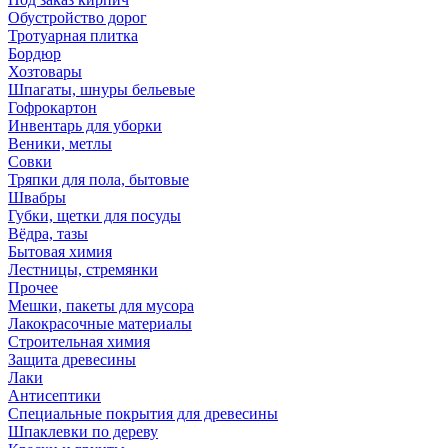
Обустройство дорог
Тротуарная плитка
Бордюр
Хозтовары
Шпагаты, шнуры бельевые
Гофрокартон
Инвентарь для уборки
Веники, метлы
Совки
Тряпки для пола, бытовые
Швабры
Губки, щетки для посуды
Вёдра, тазы
Бытовая химия
Лестницы, стремянки
Прочее
Мешки, пакеты для мусора
Лакокрасочные материалы
Строительная химия
Защита древесины
Лаки
Антисептики
Специальные покрытия для древесины
Шпаклевки по дереву