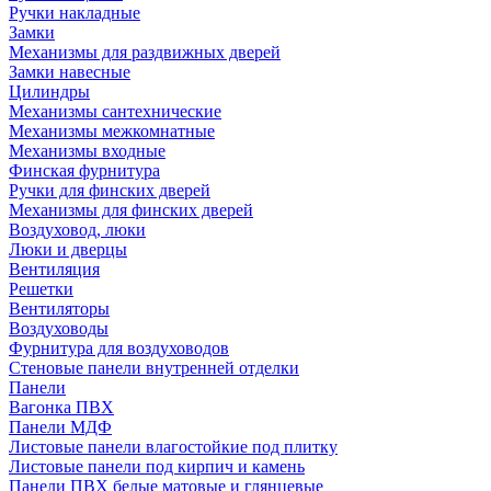
Ручки накладные
Замки
Механизмы для раздвижных дверей
Замки навесные
Цилиндры
Механизмы сантехнические
Механизмы межкомнатные
Механизмы входные
Финская фурнитура
Ручки для финских дверей
Механизмы для финских дверей
Воздуховод, люки
Люки и дверцы
Вентиляция
Решетки
Вентиляторы
Воздуховоды
Фурнитура для воздуховодов
Стеновые панели внутренней отделки
Панели
Вагонка ПВХ
Панели МДФ
Листовые панели влагостойкие под плитку
Листовые панели под кирпич и камень
Панели ПВХ белые матовые и глянцевые