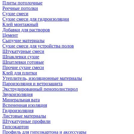
Плиты потолочные
Реечные потолки
Сухие смеси
Сухие смеси для гидроизоляции
Клей монтажный
Добавки для растворов
Цемент
Сыпучие материалы
Сухие смеси для устройства полов
Штукатурные смеси
Шпаклевки сухие
Шпатлевки готовые
Прочие сухие смеси
Клей для плитки
Утеплитель, изоляционные материалы
Пароизоляция и ветрозащита
Экструдированный пенополистирол
Звукоизоляция
Минеральная вата
Вспененная изоляция
Гидроизоляция
Листовые материалы
Штукатурные профили
Гипсокартон
Профиль для гипсокартона и аксессуары