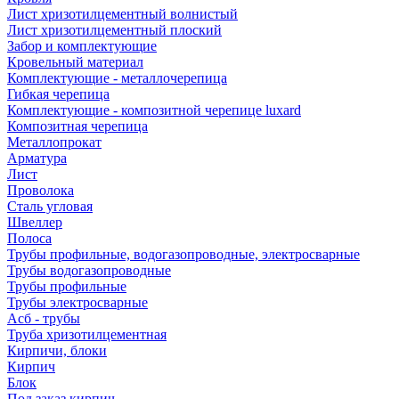
Лист хризотилцементный волнистый
Лист хризотилцементный плоский
Забор и комплектующие
Кровельный материал
Комплектующие - металлочерепица
Гибкая черепица
Комплектующие - композитной черепице luxard
Композитная черепица
Металлопрокат
Арматура
Лист
Проволока
Сталь угловая
Швеллер
Полоса
Трубы профильные, водогазопроводные, электросварные
Трубы водогазопроводные
Трубы профильные
Трубы электросварные
Асб - трубы
Труба хризотилцементная
Кирпичи, блоки
Кирпич
Блок
Под заказ кирпич