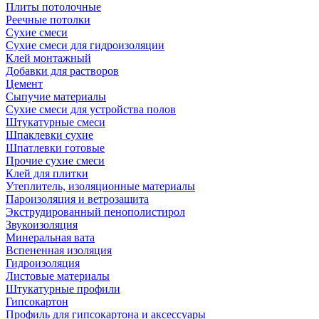
Плиты потолочные
Реечные потолки
Сухие смеси
Сухие смеси для гидроизоляции
Клей монтажный
Добавки для растворов
Цемент
Сыпучие материалы
Сухие смеси для устройства полов
Штукатурные смеси
Шпаклевки сухие
Шпатлевки готовые
Прочие сухие смеси
Клей для плитки
Утеплитель, изоляционные материалы
Пароизоляция и ветрозащита
Экструдированный пенополистирол
Звукоизоляция
Минеральная вата
Вспененная изоляция
Гидроизоляция
Листовые материалы
Штукатурные профили
Гипсокартон
Профиль для гипсокартона и аксессуары