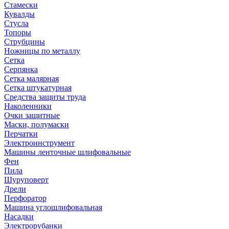
Стамески
Кувалды
Стусла
Топоры
Струбцины
Ножницы по металлу
Сетка
Серпянка
Сетка малярная
Сетка штукатурная
Средства защиты труда
Наколенники
Очки защитные
Маски, полумаски
Перчатки
Электроинструмент
Машины ленточные шлифовальные
Фен
Пила
Шуруповерт
Дрели
Перфоратор
Машина углошлифовальная
Насадки
Электрорубанки