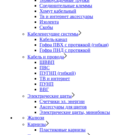
Термоусадочные трубки
Соединительные клеммы
Хомут кабельный
Тв и интернет аксессуары
Изолента
Скобы
Кабеленесущие системы
Кабель-канал
Гофра ПВХ с протяжкой (гибкая)
Гофра ПНД с протяжкой
Кабель и провода
ШВВП
ПВС
ПУГНП (гибкий)
ТВ и интернет
ПУНП
ВВГ
Электрические щиты
Счетчики эл. энергии
Аксессуары для щитов
Электрические щиты, минибоксы
Жалюзи
Карнизы
Пластиковые карнизы