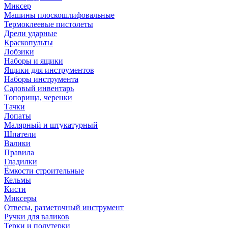
Миксер
Машины плоскошлифовальные
Термоклеевые пистолеты
Дрели ударные
Краскопульты
Лобзики
Наборы и ящики
Ящики для инструментов
Наборы инструмента
Садовый инвентарь
Топорища, черенки
Тачки
Лопаты
Малярный и штукатурный
Шпатели
Валики
Правила
Гладилки
Ёмкости строительные
Кельмы
Кисти
Миксеры
Отвесы, разметочный инструмент
Ручки для валиков
Терки и полутерки