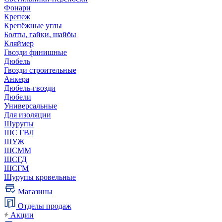
Фонари
Крепеж
Крепёжные углы
Болты, гайки, шайбы
Кляймер
Гвозди финишные
Дюбель
Гвозди строительные
Анкера
Дюбель-гвозди
Дюбели
Универсальные
Для изоляции
Шурупы
ШС ГВЛ
ШУЖ
ШСММ
ШСГД
ШСГМ
Шурупы кровельные
Магазины
Отделы продаж
Акции