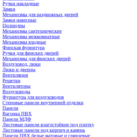
Ручки накладные
Замки
Механизмы для раздвижных дверей
Замки навесные
Цилиндры
Механизмы сантехнические
Механизмы межкомнатные
Механизмы входные
Финская фурнитура
Ручки для финских дверей
Механизмы для финских дверей
Воздуховод, люки
Люки и дверцы
Вентиляция
Решетки
Вентиляторы
Воздуховоды
Фурнитура для воздуховодов
Стеновые панели внутренней отделки
Панели
Вагонка ПВХ
Панели МДФ
Листовые панели влагостойкие под плитку
Листовые панели под кирпич и камень
Панели ПВХ белые матовые и глянцевые