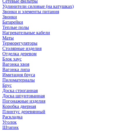
Сетевые фильтры
Удлинители силовые (на катушках)
Звонки и элементы питания
Звонки
Батарейки
Теплые полы
Нагревательные кабели
Маты
Терморегуляторы
Столярные изделия
Отделка деревом
Блок хаус
Вагонка хвоя
Вагонка липа
Имитация бруса
Пиломатериалы
Брус
Доска строганная
Доска шпунтованная
Погонажные изделия
Коробка дверная
Плинтус деревянный
Раскладка
Уголок
Штапик