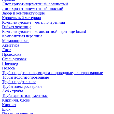
Лист хризотилцементный волнистый
Лист хризотилцементный плоский
Забор и комплектующие
Кровельный материал
Комплектующие - металлочерепица
Гибкая черепица
Комплектующие - композитной черепице luxard
Композитная черепица
Металлопрокат
Арматура
Лист
Проволока
Сталь угловая
Швеллер
Полоса
Трубы профильные, водогазопроводные, электросварные
Трубы водогазопроводные
Трубы профильные
Трубы электросварные
Асб - трубы
Труба хризотилцементная
Кирпичи, блоки
Кирпич
Блок
Под заказ кирпич