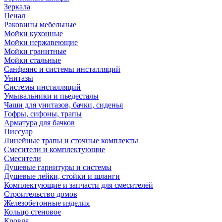
Зеркала
Пенал
Раковины мебельные
Мойки кухонные
Мойки нержавеющие
Мойки гранитные
Мойки стальные
Санфаянс и системы инсталляций
Унитазы
Системы инсталляций
Умывальники и пьедесталы
Чаши для унитазов, бачки, сиденья
Гофры, сифоны, трапы
Арматура для бачков
Писсуар
Линейные трапы и сточные комплекты
Смесители и комплектующие
Смесители
Душевые гарнитуры и системы
Душевые лейки, стойки и шланги
Комплектующие и запчасти для смесителей
Строительство домов
Железобетонные изделия
Кольцо стеновое
Кровля