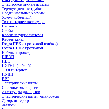
Электромонтажные изделия
Термоусадочные трубки
Соединительные клеммы
Хомут кабельный
Тв и интернет аксессуары
Изолента
Скобы
Кабеленесущие системы
Кабель-канал
Гофра ПВХ с протяжкой (гибкая)
Гофра ПНД с протяжкой
Кабель и провода
ШВВП
ПВС
ПУГНП (гибкий)
ТВ и интернет
ПУНП
ВВГ
Электрические щиты
Счетчики эл. энергии
Аксессуары для щитов
Электрические щиты, минибоксы
Декор, интерьер
Жалюзи