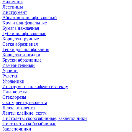
Наличник
Лестницы
Инструмент
Абразивно-шлифовальный
Круги шлифовальные
Бумага наждачная
Губки шлифовальные
Корщетки ручные
Сетка абразивная
Терки для шлифования
Корщетки-насадки
Бруски абразивные
Измерительный
Уровни
Рулетки
Угольники
Инструмент по кафелю и стеклу
Плиткорезы
Стеклорезы
Скотч,лента, изолента
Лента, изолента
Ленты клейкие, скотч
Пистолеты скобозабивные, заклёпочники
Пистолеты скобозабивные
Заклепочники