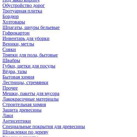
Обустройство дорог
Тротуарная плитка
Бордюр
Хозтовары
Шпагаты, шнуры бельевые
Гофрокартон
Инвентарь для уборки
Веники, метлы
Совки
Тряпки для пола, бытовые
Швабры
Губки, щетки для посуды
Вёдра, тазы
Бытовая химия
Лестницы, стремянки
Прочее
Мешки, пакеты для мусора
Лакокрасочные материалы
Строительная химия
Защита древесины
Лаки
Антисептики
Специальные покрытия для древесины
Шпаклевки по дереву