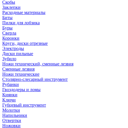
Скобы
Заклепки
Расходные материалы
Биты
Пилки для лобзика
Буры
Сверла
Коронки
Круги, диски отрезные
Электроды
Диски пильные
Зубило
Ножи технический, сменные лезвия
Сменные лезвия
Ножи технические
Столярно-слесарный инструмент
Рубанки
Гвоздодеры и ломы
Киянки
Ключи
Губцевый инструмент
Молотки
Напильники
Отвертки
Ножовки