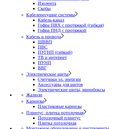
Изолента
Скобы
Кабеленесущие системы
Кабель-канал
Гофра ПВХ с протяжкой (гибкая)
Гофра ПНД с протяжкой
Кабель и провода
ШВВП
ПВС
ПУГНП (гибкий)
ТВ и интернет
ПУНП
ВВГ
Электрические щиты
Счетчики эл. энергии
Аксессуары для щитов
Электрические щиты, минибоксы
Жалюзи
Карнизы
Пластиковые карнизы
Плинтус, плитка потолочная
Потолочный плинтус
Плитка потолочная
Монтажное оборудование и инструменты