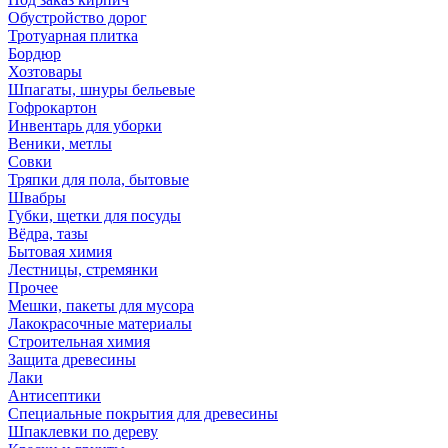
Обустройство дорог
Тротуарная плитка
Бордюр
Хозтовары
Шпагаты, шнуры бельевые
Гофрокартон
Инвентарь для уборки
Веники, метлы
Совки
Тряпки для пола, бытовые
Швабры
Губки, щетки для посуды
Вёдра, тазы
Бытовая химия
Лестницы, стремянки
Прочее
Мешки, пакеты для мусора
Лакокрасочные материалы
Строительная химия
Защита древесины
Лаки
Антисептики
Специальные покрытия для древесины
Шпаклевки по дереву