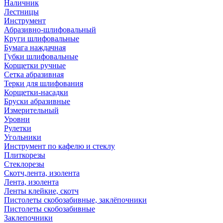
Наличник
Лестницы
Инструмент
Абразивно-шлифовальный
Круги шлифовальные
Бумага наждачная
Губки шлифовальные
Корщетки ручные
Сетка абразивная
Терки для шлифования
Корщетки-насадки
Бруски абразивные
Измерительный
Уровни
Рулетки
Угольники
Инструмент по кафелю и стеклу
Плиткорезы
Стеклорезы
Скотч,лента, изолента
Лента, изолента
Ленты клейкие, скотч
Пистолеты скобозабивные, заклёпочники
Пистолеты скобозабивные
Заклепочники