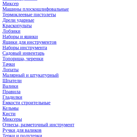
Миксер
Машины плоскошлифовальные
Термоклеевые пистолеты
Дрели ударные
Краскопульты
Лобзики
Наборы и ящики
Ящики для инструментов
Наборы инструмента
Садовый инвентарь
Топорища, черенки
Тачки
Лопаты
Малярный и штукатурный
Шпатели
Валики
Правила
Гладилки
Ёмкости строительные
Кельмы
Кисти
Миксеры
Отвесы, разметочный инструмент
Ручки для валиков
Терки и полутерки