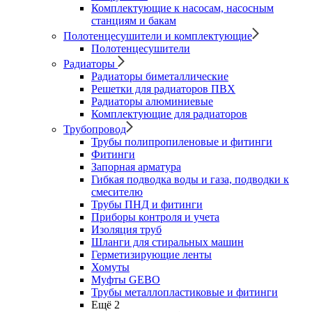
Комплектующие к насосам, насосным
станциям и бакам
Полотенцесушители и комплектующие
Полотенцесушители
Радиаторы
Радиаторы биметаллические
Решетки для радиаторов ПВХ
Радиаторы алюминиевые
Комплектующие для радиаторов
Трубопровод
Трубы полипропиленовые и фитинги
Фитинги
Запорная арматура
Гибкая подводка воды и газа, подводки к
смесителю
Трубы ПНД и фитинги
Приборы контроля и учета
Изоляция труб
Шланги для стиральных машин
Герметизирующие ленты
Хомуты
Муфты GEBO
Трубы металлопластиковые и фитинги
Ещё 2