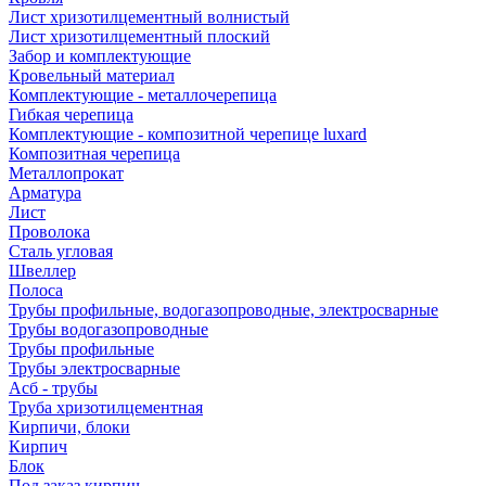
Лист хризотилцементный волнистый
Лист хризотилцементный плоский
Забор и комплектующие
Кровельный материал
Комплектующие - металлочерепица
Гибкая черепица
Комплектующие - композитной черепице luxard
Композитная черепица
Металлопрокат
Арматура
Лист
Проволока
Сталь угловая
Швеллер
Полоса
Трубы профильные, водогазопроводные, электросварные
Трубы водогазопроводные
Трубы профильные
Трубы электросварные
Асб - трубы
Труба хризотилцементная
Кирпичи, блоки
Кирпич
Блок
Под заказ кирпич