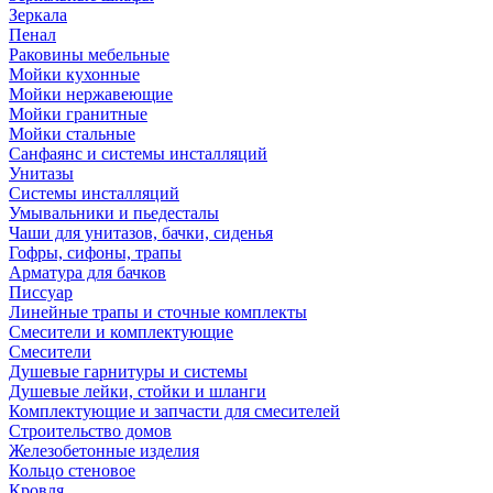
Зеркала
Пенал
Раковины мебельные
Мойки кухонные
Мойки нержавеющие
Мойки гранитные
Мойки стальные
Санфаянс и системы инсталляций
Унитазы
Системы инсталляций
Умывальники и пьедесталы
Чаши для унитазов, бачки, сиденья
Гофры, сифоны, трапы
Арматура для бачков
Писсуар
Линейные трапы и сточные комплекты
Смесители и комплектующие
Смесители
Душевые гарнитуры и системы
Душевые лейки, стойки и шланги
Комплектующие и запчасти для смесителей
Строительство домов
Железобетонные изделия
Кольцо стеновое
Кровля