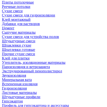
Плиты потолочные
Реечные потолки
Сухие смеси
Сухие смеси для гидроизоляции
Клей монтажный
Добавки для растворов
Цемент
Сыпучие материалы
Сухие смеси для устройства полов
Штукатурные смеси
Шпаклевки сухие
Шпатлевки готовые
Прочие сухие смеси
Клей для плитки
Утеплитель, изоляционные материалы
Пароизоляция и ветрозащита
Экструдированный пенополистирол
Звукоизоляция
Минеральная вата
Вспененная изоляция
Гидроизоляция
Листовые материалы
Штукатурные профили
Гипсокартон
Профиль для гипсокартона и аксессуары