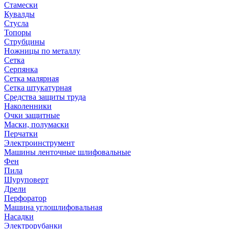
Стамески
Кувалды
Стусла
Топоры
Струбцины
Ножницы по металлу
Сетка
Серпянка
Сетка малярная
Сетка штукатурная
Средства защиты труда
Наколенники
Очки защитные
Маски, полумаски
Перчатки
Электроинструмент
Машины ленточные шлифовальные
Фен
Пила
Шуруповерт
Дрели
Перфоратор
Машина углошлифовальная
Насадки
Электрорубанки