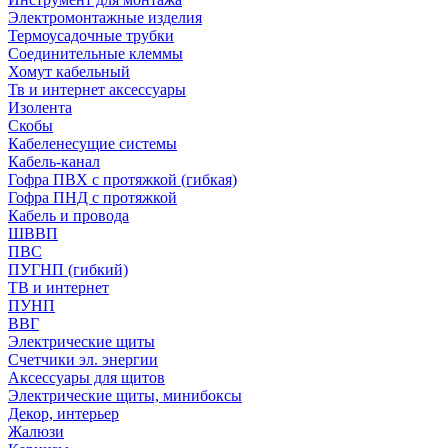
Электромонтажные изделия
Термоусадочные трубки
Соединительные клеммы
Хомут кабельный
Тв и интернет аксессуары
Изолента
Скобы
Кабеленесущие системы
Кабель-канал
Гофра ПВХ с протяжкой (гибкая)
Гофра ПНД с протяжкой
Кабель и провода
ШВВП
ПВС
ПУГНП (гибкий)
ТВ и интернет
ПУНП
ВВГ
Электрические щиты
Счетчики эл. энергии
Аксессуары для щитов
Электрические щиты, минибоксы
Декор, интерьер
Жалюзи