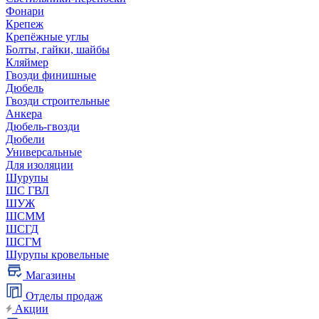
Фонари
Крепеж
Крепёжные углы
Болты, гайки, шайбы
Кляймер
Гвозди финишные
Дюбель
Гвозди строительные
Анкера
Дюбель-гвозди
Дюбели
Универсальные
Для изоляции
Шурупы
ШС ГВЛ
ШУЖ
ШСММ
ШСГД
ШСГМ
Шурупы кровельные
Магазины
Отделы продаж
Акции