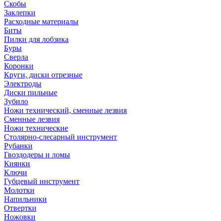
Скобы
Заклепки
Расходные материалы
Биты
Пилки для лобзика
Буры
Сверла
Коронки
Круги, диски отрезные
Электроды
Диски пильные
Зубило
Ножи технический, сменные лезвия
Сменные лезвия
Ножи технические
Столярно-слесарный инструмент
Рубанки
Гвоздодеры и ломы
Киянки
Ключи
Губцевый инструмент
Молотки
Напильники
Отвертки
Ножовки