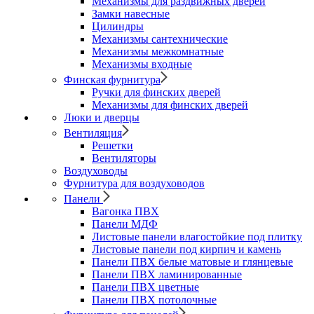
Механизмы для раздвижных дверей
Замки навесные
Цилиндры
Механизмы сантехнические
Механизмы межкомнатные
Механизмы входные
Финская фурнитура
Ручки для финских дверей
Механизмы для финских дверей
Люки и дверцы
Вентиляция
Решетки
Вентиляторы
Воздуховоды
Фурнитура для воздуховодов
Панели
Вагонка ПВХ
Панели МДФ
Листовые панели влагостойкие под плитку
Листовые панели под кирпич и камень
Панели ПВХ белые матовые и глянцевые
Панели ПВХ ламинированные
Панели ПВХ цветные
Панели ПВХ потолочные