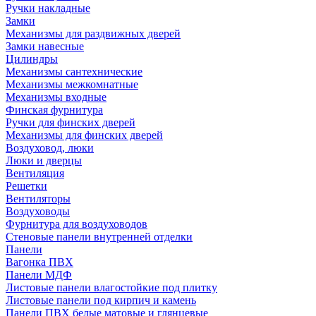
Ручки накладные
Замки
Механизмы для раздвижных дверей
Замки навесные
Цилиндры
Механизмы сантехнические
Механизмы межкомнатные
Механизмы входные
Финская фурнитура
Ручки для финских дверей
Механизмы для финских дверей
Воздуховод, люки
Люки и дверцы
Вентиляция
Решетки
Вентиляторы
Воздуховоды
Фурнитура для воздуховодов
Стеновые панели внутренней отделки
Панели
Вагонка ПВХ
Панели МДФ
Листовые панели влагостойкие под плитку
Листовые панели под кирпич и камень
Панели ПВХ белые матовые и глянцевые