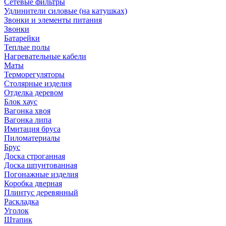
Сетевые фильтры
Удлинители силовые (на катушках)
Звонки и элементы питания
Звонки
Батарейки
Теплые полы
Нагревательные кабели
Маты
Терморегуляторы
Столярные изделия
Отделка деревом
Блок хаус
Вагонка хвоя
Вагонка липа
Имитация бруса
Пиломатериалы
Брус
Доска строганная
Доска шпунтованная
Погонажные изделия
Коробка дверная
Плинтус деревянный
Раскладка
Уголок
Штапик