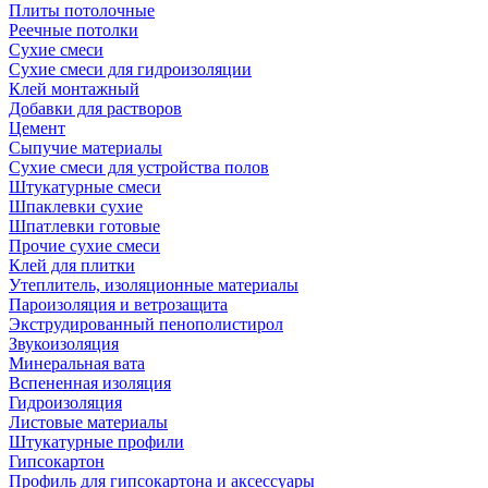
Плиты потолочные
Реечные потолки
Сухие смеси
Сухие смеси для гидроизоляции
Клей монтажный
Добавки для растворов
Цемент
Сыпучие материалы
Сухие смеси для устройства полов
Штукатурные смеси
Шпаклевки сухие
Шпатлевки готовые
Прочие сухие смеси
Клей для плитки
Утеплитель, изоляционные материалы
Пароизоляция и ветрозащита
Экструдированный пенополистирол
Звукоизоляция
Минеральная вата
Вспененная изоляция
Гидроизоляция
Листовые материалы
Штукатурные профили
Гипсокартон
Профиль для гипсокартона и аксессуары