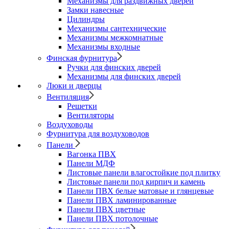
Механизмы для раздвижных дверей
Замки навесные
Цилиндры
Механизмы сантехнические
Механизмы межкомнатные
Механизмы входные
Финская фурнитура
Ручки для финских дверей
Механизмы для финских дверей
Люки и дверцы
Вентиляция
Решетки
Вентиляторы
Воздуховоды
Фурнитура для воздуховодов
Панели
Вагонка ПВХ
Панели МДФ
Листовые панели влагостойкие под плитку
Листовые панели под кирпич и камень
Панели ПВХ белые матовые и глянцевые
Панели ПВХ ламинированные
Панели ПВХ цветные
Панели ПВХ потолочные