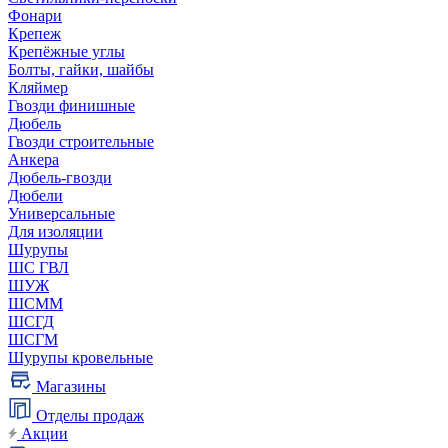
Фонари
Крепеж
Крепёжные углы
Болты, гайки, шайбы
Кляймер
Гвозди финишные
Дюбель
Гвозди строительные
Анкера
Дюбель-гвозди
Дюбели
Универсальные
Для изоляции
Шурупы
ШС ГВЛ
ШУЖ
ШСММ
ШСГД
ШСГМ
Шурупы кровельные
Магазины
Отделы продаж
Акции