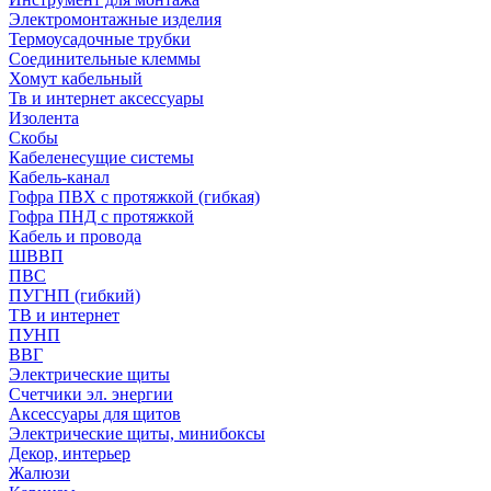
Электромонтажные изделия
Термоусадочные трубки
Соединительные клеммы
Хомут кабельный
Тв и интернет аксессуары
Изолента
Скобы
Кабеленесущие системы
Кабель-канал
Гофра ПВХ с протяжкой (гибкая)
Гофра ПНД с протяжкой
Кабель и провода
ШВВП
ПВС
ПУГНП (гибкий)
ТВ и интернет
ПУНП
ВВГ
Электрические щиты
Счетчики эл. энергии
Аксессуары для щитов
Электрические щиты, минибоксы
Декор, интерьер
Жалюзи