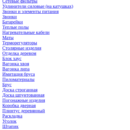
Сетевые фильтры
Удлинители силовые (на катушках)
Звонки и элементы питания
Звонки
Батарейки
Теплые полы
Нагревательные кабели
Маты
Терморегуляторы
Столярные изделия
Отделка деревом
Блок хаус
Вагонка хвоя
Вагонка липа
Имитация бруса
Пиломатериалы
Брус
Доска строганная
Доска шпунтованная
Погонажные изделия
Коробка дверная
Плинтус деревянный
Раскладка
Уголок
Штапик