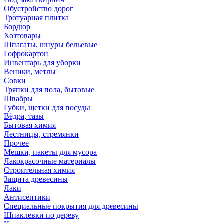
Обустройство дорог
Тротуарная плитка
Бордюр
Хозтовары
Шпагаты, шнуры бельевые
Гофрокартон
Инвентарь для уборки
Веники, метлы
Совки
Тряпки для пола, бытовые
Швабры
Губки, щетки для посуды
Вёдра, тазы
Бытовая химия
Лестницы, стремянки
Прочее
Мешки, пакеты для мусора
Лакокрасочные материалы
Строительная химия
Защита древесины
Лаки
Антисептики
Специальные покрытия для древесины
Шпаклевки по дереву