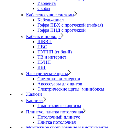
Изолента
Скобы
Кабеленесущие системы
Кабель-канал
Гофра ПВХ с протяжкой (гибкая)
Гофра ПНД с протяжкой
Кабель и провода
ШВВП
ПВС
ПУГНП (гибкий)
ТВ и интернет
ПУНП
ВВГ
Электрические щиты
Счетчики эл. энергии
Аксессуары для щитов
Электрические щиты, минибоксы
Жалюзи
Карнизы
Пластиковые карнизы
Плинтус, плитка потолочная
Потолочный плинтус
Плитка потолочная
Монтажное оборудование и инструменты