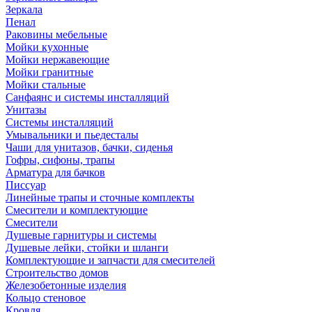
Зеркала
Пенал
Раковины мебельные
Мойки кухонные
Мойки нержавеющие
Мойки гранитные
Мойки стальные
Санфаянс и системы инсталляций
Унитазы
Системы инсталляций
Умывальники и пьедесталы
Чаши для унитазов, бачки, сиденья
Гофры, сифоны, трапы
Арматура для бачков
Писсуар
Линейные трапы и сточные комплекты
Смесители и комплектующие
Смесители
Душевые гарнитуры и системы
Душевые лейки, стойки и шланги
Комплектующие и запчасти для смесителей
Строительство домов
Железобетонные изделия
Кольцо стеновое
Кровля