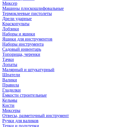
Миксер
Машины плоскошлифовальные
Термоклеевые пистолеты
Дрели ударные
Краскопульты
Лобзики
Наборы и ящики
Ящики для инструментов
Наборы инструмента
Садовый инвентарь
Топорища, черенки
Тачки
Лопаты
Малярный и штукатурный
Шпатели
Валики
Правила
Гладилки
Ёмкости строительные
Кельмы
Кисти
Миксеры
Отвесы, разметочный инструмент
Ручки для валиков
Терки и полутерки