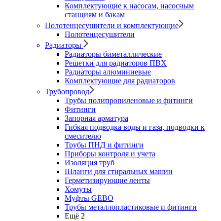
Комплектующие к насосам, насосным
станциям и бакам
Полотенцесушители и комплектующие
Полотенцесушители
Радиаторы
Радиаторы биметаллические
Решетки для радиаторов ПВХ
Радиаторы алюминиевые
Комплектующие для радиаторов
Трубопровод
Трубы полипропиленовые и фитинги
Фитинги
Запорная арматура
Гибкая подводка воды и газа, подводки к
смесителю
Трубы ПНД и фитинги
Приборы контроля и учета
Изоляция труб
Шланги для стиральных машин
Герметизирующие ленты
Хомуты
Муфты GEBO
Трубы металлопластиковые и фитинги
Ещё 2