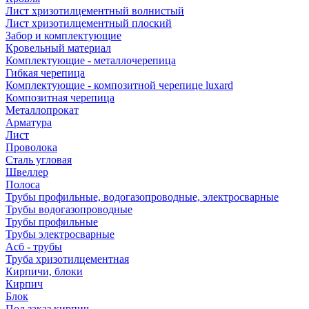
Лист хризотилцементный волнистый
Лист хризотилцементный плоский
Забор и комплектующие
Кровельный материал
Комплектующие - металлочерепица
Гибкая черепица
Комплектующие - композитной черепице luxard
Композитная черепица
Металлопрокат
Арматура
Лист
Проволока
Сталь угловая
Швеллер
Полоса
Трубы профильные, водогазопроводные, электросварные
Трубы водогазопроводные
Трубы профильные
Трубы электросварные
Асб - трубы
Труба хризотилцементная
Кирпичи, блоки
Кирпич
Блок
Под заказ кирпич