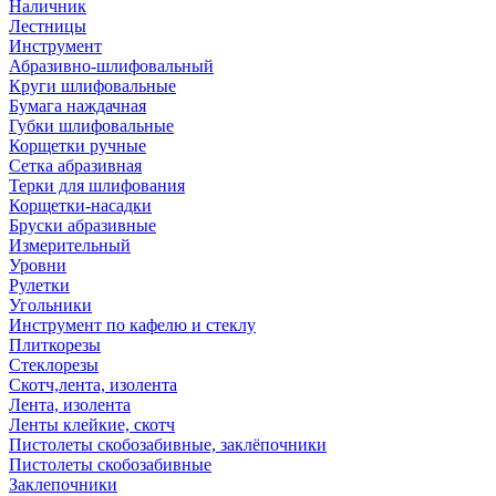
Наличник
Лестницы
Инструмент
Абразивно-шлифовальный
Круги шлифовальные
Бумага наждачная
Губки шлифовальные
Корщетки ручные
Сетка абразивная
Терки для шлифования
Корщетки-насадки
Бруски абразивные
Измерительный
Уровни
Рулетки
Угольники
Инструмент по кафелю и стеклу
Плиткорезы
Стеклорезы
Скотч,лента, изолента
Лента, изолента
Ленты клейкие, скотч
Пистолеты скобозабивные, заклёпочники
Пистолеты скобозабивные
Заклепочники