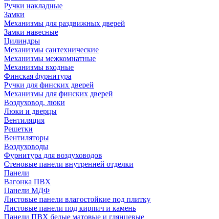
Ручки накладные
Замки
Механизмы для раздвижных дверей
Замки навесные
Цилиндры
Механизмы сантехнические
Механизмы межкомнатные
Механизмы входные
Финская фурнитура
Ручки для финских дверей
Механизмы для финских дверей
Воздуховод, люки
Люки и дверцы
Вентиляция
Решетки
Вентиляторы
Воздуховоды
Фурнитура для воздуховодов
Стеновые панели внутренней отделки
Панели
Вагонка ПВХ
Панели МДФ
Листовые панели влагостойкие под плитку
Листовые панели под кирпич и камень
Панели ПВХ белые матовые и глянцевые