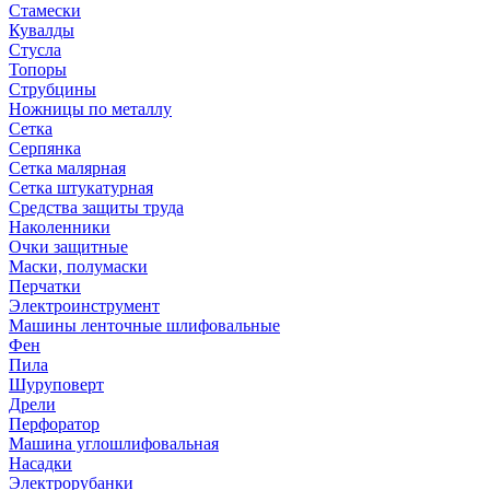
Стамески
Кувалды
Стусла
Топоры
Струбцины
Ножницы по металлу
Сетка
Серпянка
Сетка малярная
Сетка штукатурная
Средства защиты труда
Наколенники
Очки защитные
Маски, полумаски
Перчатки
Электроинструмент
Машины ленточные шлифовальные
Фен
Пила
Шуруповерт
Дрели
Перфоратор
Машина углошлифовальная
Насадки
Электрорубанки