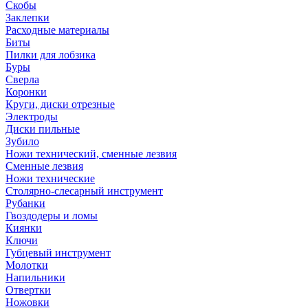
Скобы
Заклепки
Расходные материалы
Биты
Пилки для лобзика
Буры
Сверла
Коронки
Круги, диски отрезные
Электроды
Диски пильные
Зубило
Ножи технический, сменные лезвия
Сменные лезвия
Ножи технические
Столярно-слесарный инструмент
Рубанки
Гвоздодеры и ломы
Киянки
Ключи
Губцевый инструмент
Молотки
Напильники
Отвертки
Ножовки