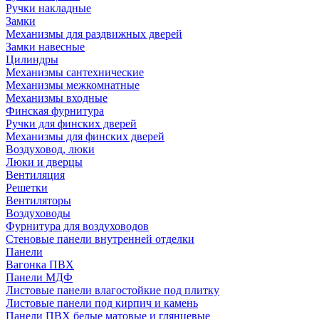
Ручки накладные
Замки
Механизмы для раздвижных дверей
Замки навесные
Цилиндры
Механизмы сантехнические
Механизмы межкомнатные
Механизмы входные
Финская фурнитура
Ручки для финских дверей
Механизмы для финских дверей
Воздуховод, люки
Люки и дверцы
Вентиляция
Решетки
Вентиляторы
Воздуховоды
Фурнитура для воздуховодов
Стеновые панели внутренней отделки
Панели
Вагонка ПВХ
Панели МДФ
Листовые панели влагостойкие под плитку
Листовые панели под кирпич и камень
Панели ПВХ белые матовые и глянцевые