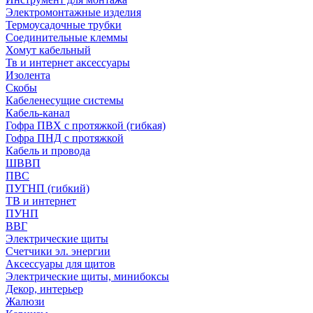
Электромонтажные изделия
Термоусадочные трубки
Соединительные клеммы
Хомут кабельный
Тв и интернет аксессуары
Изолента
Скобы
Кабеленесущие системы
Кабель-канал
Гофра ПВХ с протяжкой (гибкая)
Гофра ПНД с протяжкой
Кабель и провода
ШВВП
ПВС
ПУГНП (гибкий)
ТВ и интернет
ПУНП
ВВГ
Электрические щиты
Счетчики эл. энергии
Аксессуары для щитов
Электрические щиты, минибоксы
Декор, интерьер
Жалюзи