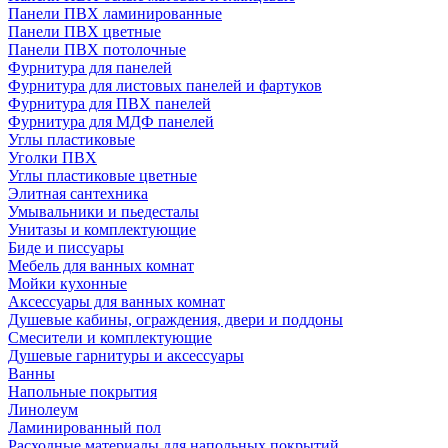
Панели ПВХ ламинированные
Панели ПВХ цветные
Панели ПВХ потолочные
Фурнитура для панелей
Фурнитура для листовых панелей и фартуков
Фурнитура для ПВХ панелей
Фурнитура для МДФ панелей
Углы пластиковые
Уголки ПВХ
Углы пластиковые цветные
Элитная сантехника
Умывальники и пьедесталы
Унитазы и комплектующие
Биде и писсуары
Мебель для ванных комнат
Мойки кухонные
Аксессуары для ванных комнат
Душевые кабины, ограждения, двери и поддоны
Смесители и комплектующие
Душевые гарнитуры и аксессуары
Ванны
Напольные покрытия
Линолеум
Ламинированный пол
Расходные материалы для напольных покрытий