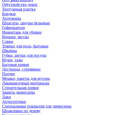
Обустройство дорог
Тротуарная плитка
Бордюр
Хозтовары
Шпагаты, шнуры бельевые
Гофрокартон
Инвентарь для уборки
Веники, метлы
Совки
Тряпки для пола, бытовые
Швабры
Губки, щетки для посуды
Вёдра, тазы
Бытовая химия
Лестницы, стремянки
Прочее
Мешки, пакеты для мусора
Лакокрасочные материалы
Строительная химия
Защита древесины
Лаки
Антисептики
Специальные покрытия для древесины
Шпаклевки по дереву