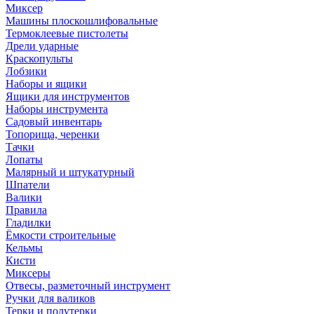
Миксер
Машины плоскошлифовальные
Термоклеевые пистолеты
Дрели ударные
Краскопульты
Лобзики
Наборы и ящики
Ящики для инструментов
Наборы инструмента
Садовый инвентарь
Топорища, черенки
Тачки
Лопаты
Малярный и штукатурный
Шпатели
Валики
Правила
Гладилки
Ёмкости строительные
Кельмы
Кисти
Миксеры
Отвесы, разметочный инструмент
Ручки для валиков
Терки и полутерки