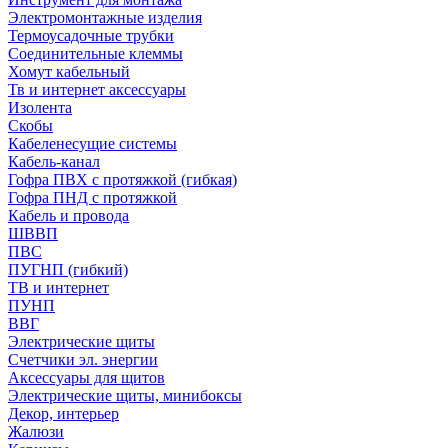
Электромонтажные изделия
Термоусадочные трубки
Соединительные клеммы
Хомут кабельный
Тв и интернет аксессуары
Изолента
Скобы
Кабеленесущие системы
Кабель-канал
Гофра ПВХ с протяжкой (гибкая)
Гофра ПНД с протяжкой
Кабель и провода
ШВВП
ПВС
ПУГНП (гибкий)
ТВ и интернет
ПУНП
ВВГ
Электрические щиты
Счетчики эл. энергии
Аксессуары для щитов
Электрические щиты, минибоксы
Декор, интерьер
Жалюзи