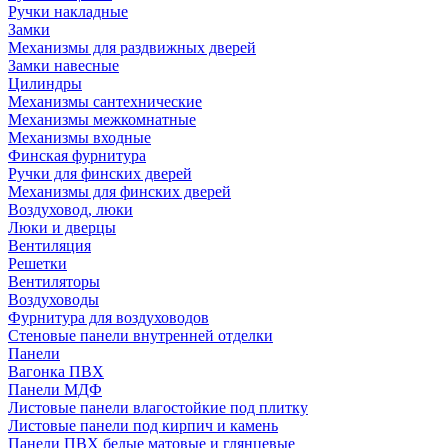
Ручки накладные
Замки
Механизмы для раздвижных дверей
Замки навесные
Цилиндры
Механизмы сантехнические
Механизмы межкомнатные
Механизмы входные
Финская фурнитура
Ручки для финских дверей
Механизмы для финских дверей
Воздуховод, люки
Люки и дверцы
Вентиляция
Решетки
Вентиляторы
Воздуховоды
Фурнитура для воздуховодов
Стеновые панели внутренней отделки
Панели
Вагонка ПВХ
Панели МДФ
Листовые панели влагостойкие под плитку
Листовые панели под кирпич и камень
Панели ПВХ белые матовые и глянцевые