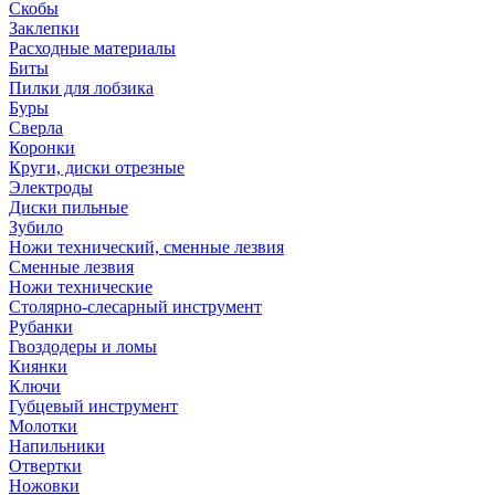
Скобы
Заклепки
Расходные материалы
Биты
Пилки для лобзика
Буры
Сверла
Коронки
Круги, диски отрезные
Электроды
Диски пильные
Зубило
Ножи технический, сменные лезвия
Сменные лезвия
Ножи технические
Столярно-слесарный инструмент
Рубанки
Гвоздодеры и ломы
Киянки
Ключи
Губцевый инструмент
Молотки
Напильники
Отвертки
Ножовки