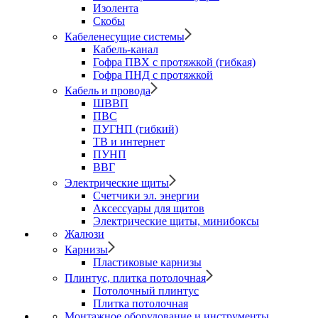
Изолента
Скобы
Кабеленесущие системы
Кабель-канал
Гофра ПВХ с протяжкой (гибкая)
Гофра ПНД с протяжкой
Кабель и провода
ШВВП
ПВС
ПУГНП (гибкий)
ТВ и интернет
ПУНП
ВВГ
Электрические щиты
Счетчики эл. энергии
Аксессуары для щитов
Электрические щиты, минибоксы
Жалюзи
Карнизы
Пластиковые карнизы
Плинтус, плитка потолочная
Потолочный плинтус
Плитка потолочная
Монтажное оборудование и инструменты