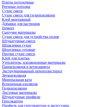
Плиты потолочные
Реечные потолки
Сухие смеси
Сухие смеси для гидроизоляции
Клей монтажный
Добавки для растворов
Цемент
Сыпучие материалы
Сухие смеси для устройства полов
Штукатурные смеси
Шпаклевки сухие
Шпатлевки готовые
Прочие сухие смеси
Клей для плитки
Утеплитель, изоляционные материалы
Пароизоляция и ветрозащита
Экструдированный пенополистирол
Звукоизоляция
Минеральная вата
Вспененная изоляция
Гидроизоляция
Листовые материалы
Штукатурные профили
Гипсокартон
Профиль для гипсокартона и аксессуары