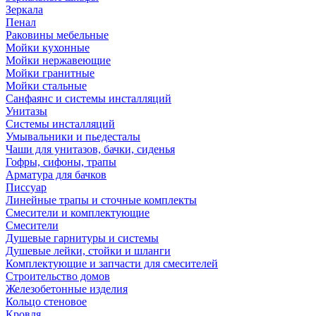
Зеркала
Пенал
Раковины мебельные
Мойки кухонные
Мойки нержавеющие
Мойки гранитные
Мойки стальные
Санфаянс и системы инсталляций
Унитазы
Системы инсталляций
Умывальники и пьедесталы
Чаши для унитазов, бачки, сиденья
Гофры, сифоны, трапы
Арматура для бачков
Писсуар
Линейные трапы и сточные комплекты
Смесители и комплектующие
Смесители
Душевые гарнитуры и системы
Душевые лейки, стойки и шланги
Комплектующие и запчасти для смесителей
Строительство домов
Железобетонные изделия
Кольцо стеновое
Кровля