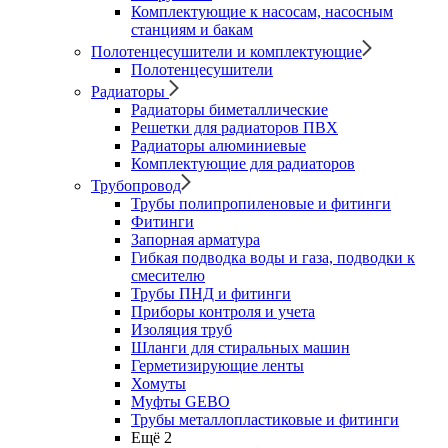
Комплектующие к насосам, насосным
станциям и бакам
Полотенцесушители и комплектующие
Полотенцесушители
Радиаторы
Радиаторы биметаллические
Решетки для радиаторов ПВХ
Радиаторы алюминиевые
Комплектующие для радиаторов
Трубопровод
Трубы полипропиленовые и фитинги
Фитинги
Запорная арматура
Гибкая подводка воды и газа, подводки к
смесителю
Трубы ПНД и фитинги
Приборы контроля и учета
Изоляция труб
Шланги для стиральных машин
Герметизирующие ленты
Хомуты
Муфты GEBO
Трубы металлопластиковые и фитинги
Ещё 2