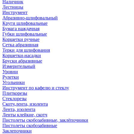
Наличник
Лестницы
Инструмент
Абразивно-шлифовальный
Круги шлифовальные
Бумага наждачная
Губки шлифовальные
Корщетки ручные
Сетка абразивная
Терки для шлифования
Корщетки-насадки
Бруски абразивные
Измерительный
Уровни
Рулетки
Угольники
Инструмент по кафелю и стеклу
Плиткорезы
Стеклорезы
Скотч,лента, изолента
Лента, изолента
Ленты клейкие, скотч
Пистолеты скобозабивные, заклёпочники
Пистолеты скобозабивные
Заклепочники