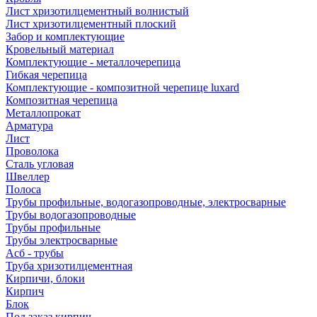
Лист хризотилцементный волнистый
Лист хризотилцементный плоский
Забор и комплектующие
Кровельный материал
Комплектующие - металлочерепица
Гибкая черепица
Комплектующие - композитной черепице luxard
Композитная черепица
Металлопрокат
Арматура
Лист
Проволока
Сталь угловая
Швеллер
Полоса
Трубы профильные, водогазопроводные, электросварные
Трубы водогазопроводные
Трубы профильные
Трубы электросварные
Асб - трубы
Труба хризотилцементная
Кирпичи, блоки
Кирпич
Блок
Под заказ кирпич