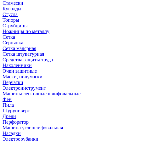
Стамески
Кувалды
Стусла
Топоры
Струбцины
Ножницы по металлу
Сетка
Серпянка
Сетка малярная
Сетка штукатурная
Средства защиты труда
Наколенники
Очки защитные
Маски, полумаски
Перчатки
Электроинструмент
Машины ленточные шлифовальные
Фен
Пила
Шуруповерт
Дрели
Перфоратор
Машина углошлифовальная
Насадки
Электрорубанки