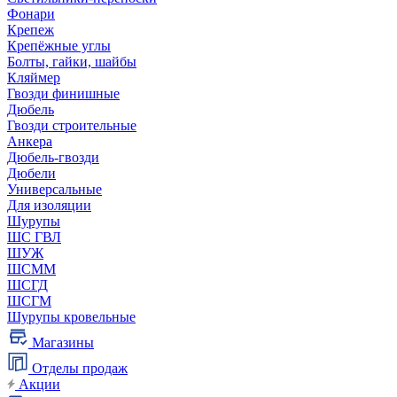
Фонари
Крепеж
Крепёжные углы
Болты, гайки, шайбы
Кляймер
Гвозди финишные
Дюбель
Гвозди строительные
Анкера
Дюбель-гвозди
Дюбели
Универсальные
Для изоляции
Шурупы
ШС ГВЛ
ШУЖ
ШСММ
ШСГД
ШСГМ
Шурупы кровельные
Магазины
Отделы продаж
Акции