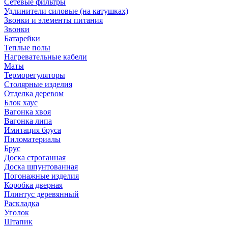
Сетевые фильтры
Удлинители силовые (на катушках)
Звонки и элементы питания
Звонки
Батарейки
Теплые полы
Нагревательные кабели
Маты
Терморегуляторы
Столярные изделия
Отделка деревом
Блок хаус
Вагонка хвоя
Вагонка липа
Имитация бруса
Пиломатериалы
Брус
Доска строганная
Доска шпунтованная
Погонажные изделия
Коробка дверная
Плинтус деревянный
Раскладка
Уголок
Штапик