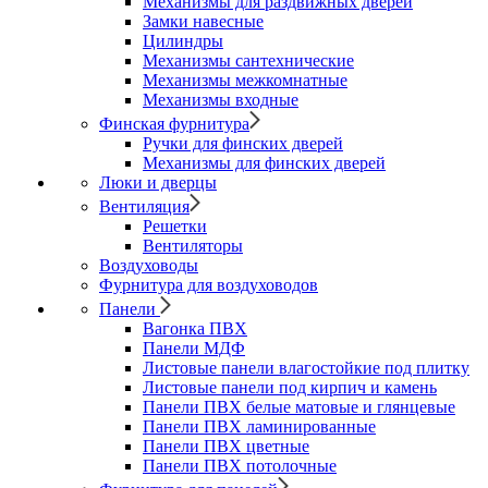
Механизмы для раздвижных дверей
Замки навесные
Цилиндры
Механизмы сантехнические
Механизмы межкомнатные
Механизмы входные
Финская фурнитура
Ручки для финских дверей
Механизмы для финских дверей
Люки и дверцы
Вентиляция
Решетки
Вентиляторы
Воздуховоды
Фурнитура для воздуховодов
Панели
Вагонка ПВХ
Панели МДФ
Листовые панели влагостойкие под плитку
Листовые панели под кирпич и камень
Панели ПВХ белые матовые и глянцевые
Панели ПВХ ламинированные
Панели ПВХ цветные
Панели ПВХ потолочные