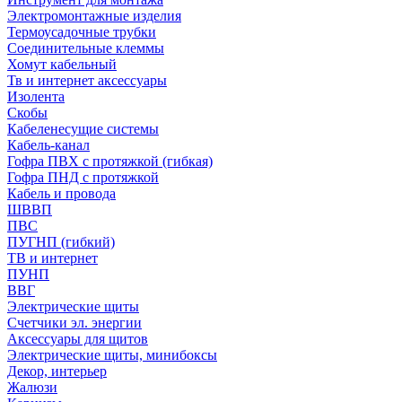
Электромонтажные изделия
Термоусадочные трубки
Соединительные клеммы
Хомут кабельный
Тв и интернет аксессуары
Изолента
Скобы
Кабеленесущие системы
Кабель-канал
Гофра ПВХ с протяжкой (гибкая)
Гофра ПНД с протяжкой
Кабель и провода
ШВВП
ПВС
ПУГНП (гибкий)
ТВ и интернет
ПУНП
ВВГ
Электрические щиты
Счетчики эл. энергии
Аксессуары для щитов
Электрические щиты, минибоксы
Декор, интерьер
Жалюзи