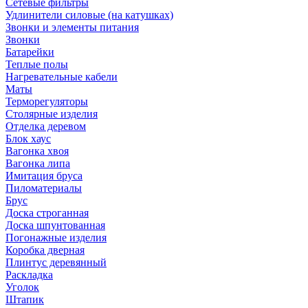
Сетевые фильтры
Удлинители силовые (на катушках)
Звонки и элементы питания
Звонки
Батарейки
Теплые полы
Нагревательные кабели
Маты
Терморегуляторы
Столярные изделия
Отделка деревом
Блок хаус
Вагонка хвоя
Вагонка липа
Имитация бруса
Пиломатериалы
Брус
Доска строганная
Доска шпунтованная
Погонажные изделия
Коробка дверная
Плинтус деревянный
Раскладка
Уголок
Штапик