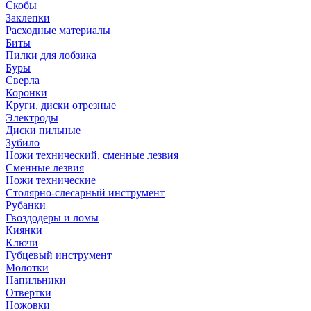
Скобы
Заклепки
Расходные материалы
Биты
Пилки для лобзика
Буры
Сверла
Коронки
Круги, диски отрезные
Электроды
Диски пильные
Зубило
Ножи технический, сменные лезвия
Сменные лезвия
Ножи технические
Столярно-слесарный инструмент
Рубанки
Гвоздодеры и ломы
Киянки
Ключи
Губцевый инструмент
Молотки
Напильники
Отвертки
Ножовки