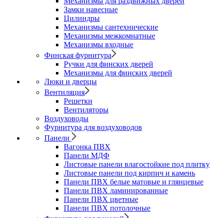
Механизмы для раздвижных дверей
Замки навесные
Цилиндры
Механизмы сантехнические
Механизмы межкомнатные
Механизмы входные
Финская фурнитура
Ручки для финских дверей
Механизмы для финских дверей
Люки и дверцы
Вентиляция
Решетки
Вентиляторы
Воздуховоды
Фурнитура для воздуховодов
Панели
Вагонка ПВХ
Панели МДФ
Листовые панели влагостойкие под плитку
Листовые панели под кирпич и камень
Панели ПВХ белые матовые и глянцевые
Панели ПВХ ламинированные
Панели ПВХ цветные
Панели ПВХ потолочные