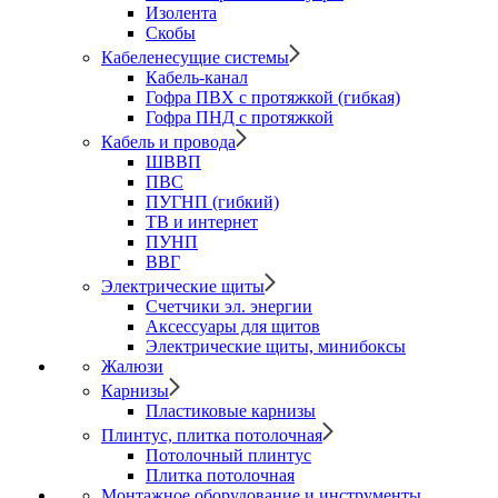
Изолента
Скобы
Кабеленесущие системы
Кабель-канал
Гофра ПВХ с протяжкой (гибкая)
Гофра ПНД с протяжкой
Кабель и провода
ШВВП
ПВС
ПУГНП (гибкий)
ТВ и интернет
ПУНП
ВВГ
Электрические щиты
Счетчики эл. энергии
Аксессуары для щитов
Электрические щиты, минибоксы
Жалюзи
Карнизы
Пластиковые карнизы
Плинтус, плитка потолочная
Потолочный плинтус
Плитка потолочная
Монтажное оборудование и инструменты