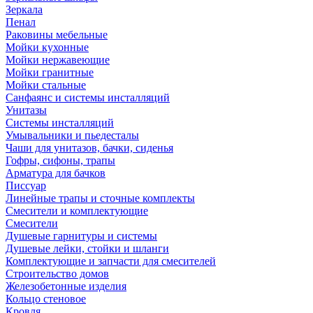
Зеркала
Пенал
Раковины мебельные
Мойки кухонные
Мойки нержавеющие
Мойки гранитные
Мойки стальные
Санфаянс и системы инсталляций
Унитазы
Системы инсталляций
Умывальники и пьедесталы
Чаши для унитазов, бачки, сиденья
Гофры, сифоны, трапы
Арматура для бачков
Писсуар
Линейные трапы и сточные комплекты
Смесители и комплектующие
Смесители
Душевые гарнитуры и системы
Душевые лейки, стойки и шланги
Комплектующие и запчасти для смесителей
Строительство домов
Железобетонные изделия
Кольцо стеновое
Кровля