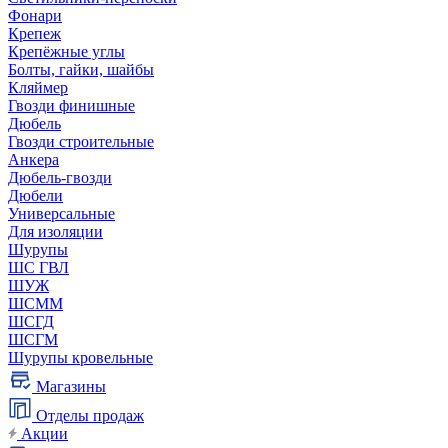
Фонари
Крепеж
Крепёжные углы
Болты, гайки, шайбы
Кляймер
Гвозди финишные
Дюбель
Гвозди строительные
Анкера
Дюбель-гвозди
Дюбели
Универсальные
Для изоляции
Шурупы
ШС ГВЛ
ШУЖ
ШСММ
ШСГД
ШСГМ
Шурупы кровельные
Магазины
Отделы продаж
Акции