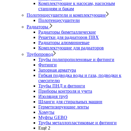
Комплектующие к насосам, насосным
станциям и бакам
Полотенцесушители и комплектующие
Полотенцесушители
Радиаторы
Радиаторы биметаллические
Решетки для радиаторов ПВХ
Радиаторы алюминиевые
Комплектующие для радиаторов
Трубопровод
Трубы полипропиленовые и фитинги
Фитинги
Запорная арматура
Гибкая подводка воды и газа, подводки к
смесителю
Трубы ПНД и фитинги
Приборы контроля и учета
Изоляция труб
Шланги для стиральных машин
Герметизирующие ленты
Хомуты
Муфты GEBO
Трубы металлопластиковые и фитинги
Ещё 2