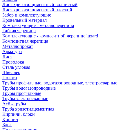
Лист хризотилцементный волнистый
Лист хризотилцементный плоский
Забор и комплектующие
Кровельный материал
Комплектующие - металлочерепица
Гибкая черепица
Комплектующие - композитной черепице luxard
Композитная черепица
Металлопрокат
Арматура
Лист
Проволока
Сталь угловая
Швеллер
Полоса
Трубы профильные, водогазопроводные, электросварные
Трубы водогазопроводные
Трубы профильные
Трубы электросварные
Асб - трубы
Труба хризотилцементная
Кирпичи, блоки
Кирпич
Блок
Под заказ кирпич