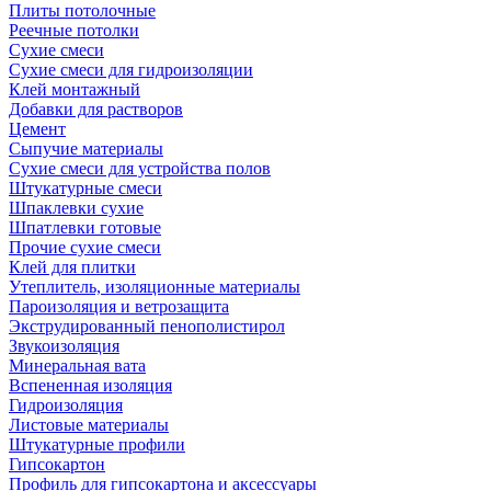
Плиты потолочные
Реечные потолки
Сухие смеси
Сухие смеси для гидроизоляции
Клей монтажный
Добавки для растворов
Цемент
Сыпучие материалы
Сухие смеси для устройства полов
Штукатурные смеси
Шпаклевки сухие
Шпатлевки готовые
Прочие сухие смеси
Клей для плитки
Утеплитель, изоляционные материалы
Пароизоляция и ветрозащита
Экструдированный пенополистирол
Звукоизоляция
Минеральная вата
Вспененная изоляция
Гидроизоляция
Листовые материалы
Штукатурные профили
Гипсокартон
Профиль для гипсокартона и аксессуары