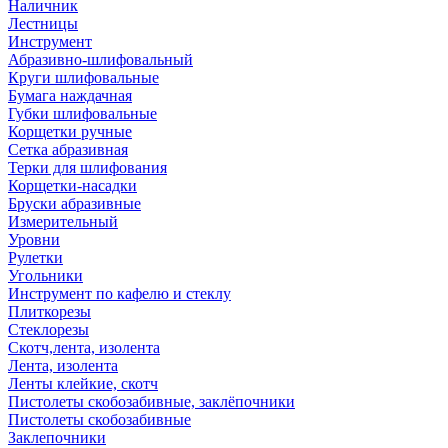
Наличник
Лестницы
Инструмент
Абразивно-шлифовальный
Круги шлифовальные
Бумага наждачная
Губки шлифовальные
Корщетки ручные
Сетка абразивная
Терки для шлифования
Корщетки-насадки
Бруски абразивные
Измерительный
Уровни
Рулетки
Угольники
Инструмент по кафелю и стеклу
Плиткорезы
Стеклорезы
Скотч,лента, изолента
Лента, изолента
Ленты клейкие, скотч
Пистолеты скобозабивные, заклёпочники
Пистолеты скобозабивные
Заклепочники