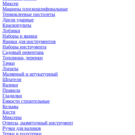
Миксер
Машины плоскошлифовальные
Термоклеевые пистолеты
Дрели ударные
Краскопульты
Лобзики
Наборы и ящики
Ящики для инструментов
Наборы инструмента
Садовый инвентарь
Топорища, черенки
Тачки
Лопаты
Малярный и штукатурный
Шпатели
Валики
Правила
Гладилки
Ёмкости строительные
Кельмы
Кисти
Миксеры
Отвесы, разметочный инструмент
Ручки для валиков
Терки и полутерки