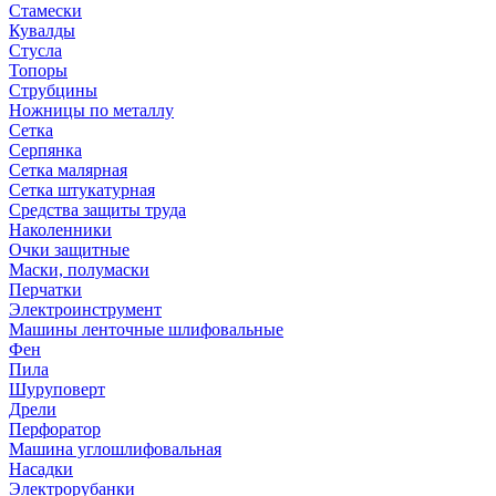
Стамески
Кувалды
Стусла
Топоры
Струбцины
Ножницы по металлу
Сетка
Серпянка
Сетка малярная
Сетка штукатурная
Средства защиты труда
Наколенники
Очки защитные
Маски, полумаски
Перчатки
Электроинструмент
Машины ленточные шлифовальные
Фен
Пила
Шуруповерт
Дрели
Перфоратор
Машина углошлифовальная
Насадки
Электрорубанки