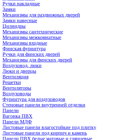
Ручки накладные
Замки
Механизмы для раздвижных дверей
Замки навесные
Цилиндры
Механизмы сантехнические
Механизмы межкомнатные
Механизмы входные
Финская фурнитура
Ручки для финских дверей
Механизмы для финских дверей
Воздуховод, люки
Люки и дверцы
Вентиляция
Решетки
Вентиляторы
Воздуховоды
Фурнитура для воздуховодов
Стеновые панели внутренней отделки
Панели
Вагонка ПВХ
Панели МДФ
Листовые панели влагостойкие под плитку
Листовые панели под кирпич и камень
Панели ПВХ белые матовые и глянцевые