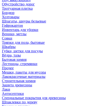
Обустройство дорог
Тротуарная плитка
Бордюр
Хозтовары
Шпагаты, шнуры бельевые
Гофрокартон
Инвентарь для уборки
Веники, метлы
Совки
Тряпки для пола, бытовые
Швабры
Губки, щетки для посуды
Вёдра, тазы
Бытовая химия
Лестницы, стремянки
Прочее
Мешки, пакеты для мусора
Лакокрасочные материалы
Строительная химия
Защита древесины
Лаки
Антисептики
Специальные покрытия для древесины
Шпаклевки по дереву