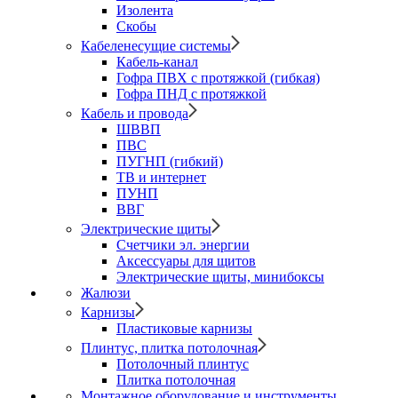
Изолента
Скобы
Кабеленесущие системы
Кабель-канал
Гофра ПВХ с протяжкой (гибкая)
Гофра ПНД с протяжкой
Кабель и провода
ШВВП
ПВС
ПУГНП (гибкий)
ТВ и интернет
ПУНП
ВВГ
Электрические щиты
Счетчики эл. энергии
Аксессуары для щитов
Электрические щиты, минибоксы
Жалюзи
Карнизы
Пластиковые карнизы
Плинтус, плитка потолочная
Потолочный плинтус
Плитка потолочная
Монтажное оборудование и инструменты