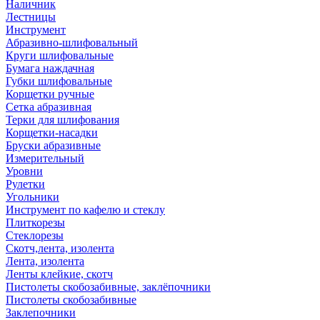
Наличник
Лестницы
Инструмент
Абразивно-шлифовальный
Круги шлифовальные
Бумага наждачная
Губки шлифовальные
Корщетки ручные
Сетка абразивная
Терки для шлифования
Корщетки-насадки
Бруски абразивные
Измерительный
Уровни
Рулетки
Угольники
Инструмент по кафелю и стеклу
Плиткорезы
Стеклорезы
Скотч,лента, изолента
Лента, изолента
Ленты клейкие, скотч
Пистолеты скобозабивные, заклёпочники
Пистолеты скобозабивные
Заклепочники