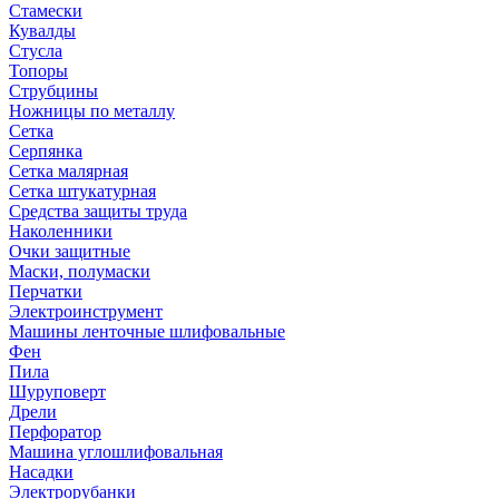
Стамески
Кувалды
Стусла
Топоры
Струбцины
Ножницы по металлу
Сетка
Серпянка
Сетка малярная
Сетка штукатурная
Средства защиты труда
Наколенники
Очки защитные
Маски, полумаски
Перчатки
Электроинструмент
Машины ленточные шлифовальные
Фен
Пила
Шуруповерт
Дрели
Перфоратор
Машина углошлифовальная
Насадки
Электрорубанки