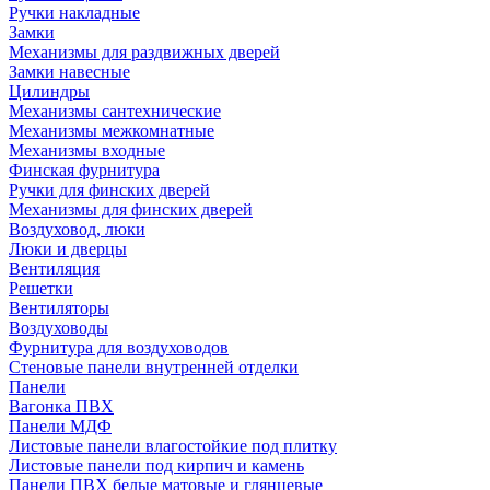
Ручки накладные
Замки
Механизмы для раздвижных дверей
Замки навесные
Цилиндры
Механизмы сантехнические
Механизмы межкомнатные
Механизмы входные
Финская фурнитура
Ручки для финских дверей
Механизмы для финских дверей
Воздуховод, люки
Люки и дверцы
Вентиляция
Решетки
Вентиляторы
Воздуховоды
Фурнитура для воздуховодов
Стеновые панели внутренней отделки
Панели
Вагонка ПВХ
Панели МДФ
Листовые панели влагостойкие под плитку
Листовые панели под кирпич и камень
Панели ПВХ белые матовые и глянцевые