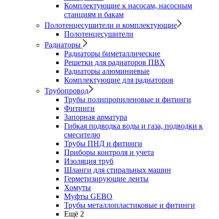
Комплектующие к насосам, насосным
станциям и бакам
Полотенцесушители и комплектующие
Полотенцесушители
Радиаторы
Радиаторы биметаллические
Решетки для радиаторов ПВХ
Радиаторы алюминиевые
Комплектующие для радиаторов
Трубопровод
Трубы полипропиленовые и фитинги
Фитинги
Запорная арматура
Гибкая подводка воды и газа, подводки к
смесителю
Трубы ПНД и фитинги
Приборы контроля и учета
Изоляция труб
Шланги для стиральных машин
Герметизирующие ленты
Хомуты
Муфты GEBO
Трубы металлопластиковые и фитинги
Ещё 2