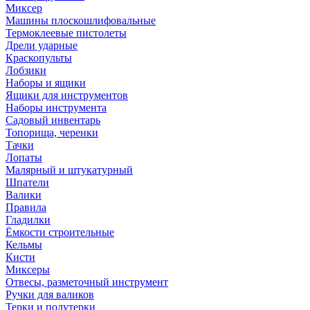
Миксер
Машины плоскошлифовальные
Термоклеевые пистолеты
Дрели ударные
Краскопульты
Лобзики
Наборы и ящики
Ящики для инструментов
Наборы инструмента
Садовый инвентарь
Топорища, черенки
Тачки
Лопаты
Малярный и штукатурный
Шпатели
Валики
Правила
Гладилки
Ёмкости строительные
Кельмы
Кисти
Миксеры
Отвесы, разметочный инструмент
Ручки для валиков
Терки и полутерки