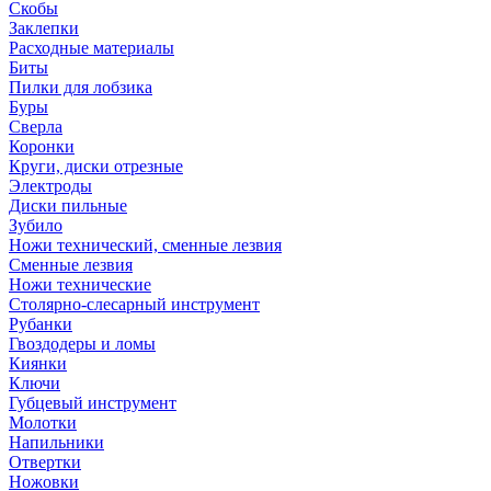
Скобы
Заклепки
Расходные материалы
Биты
Пилки для лобзика
Буры
Сверла
Коронки
Круги, диски отрезные
Электроды
Диски пильные
Зубило
Ножи технический, сменные лезвия
Сменные лезвия
Ножи технические
Столярно-слесарный инструмент
Рубанки
Гвоздодеры и ломы
Киянки
Ключи
Губцевый инструмент
Молотки
Напильники
Отвертки
Ножовки