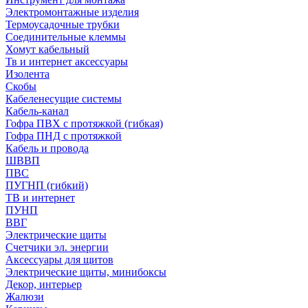
Электромонтажные изделия
Термоусадочные трубки
Соединительные клеммы
Хомут кабельный
Тв и интернет аксессуары
Изолента
Скобы
Кабеленесущие системы
Кабель-канал
Гофра ПВХ с протяжкой (гибкая)
Гофра ПНД с протяжкой
Кабель и провода
ШВВП
ПВС
ПУГНП (гибкий)
ТВ и интернет
ПУНП
ВВГ
Электрические щиты
Счетчики эл. энергии
Аксессуары для щитов
Электрические щиты, минибоксы
Декор, интерьер
Жалюзи