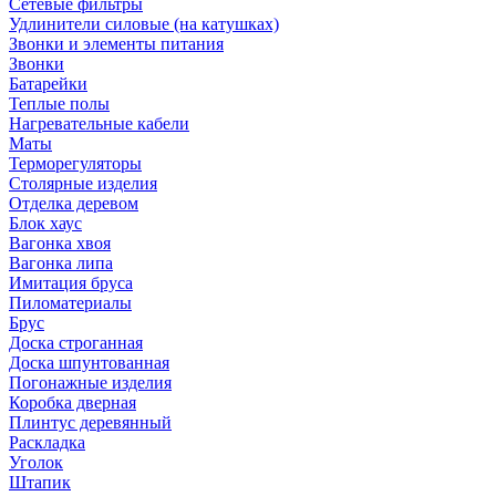
Сетевые фильтры
Удлинители силовые (на катушках)
Звонки и элементы питания
Звонки
Батарейки
Теплые полы
Нагревательные кабели
Маты
Терморегуляторы
Столярные изделия
Отделка деревом
Блок хаус
Вагонка хвоя
Вагонка липа
Имитация бруса
Пиломатериалы
Брус
Доска строганная
Доска шпунтованная
Погонажные изделия
Коробка дверная
Плинтус деревянный
Раскладка
Уголок
Штапик