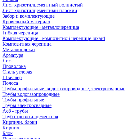
Лист хризотилцементный волнистый
Лист хризотилцементный плоский
Забор и комплектующие
Кровельный материал
Комплектующие - металлочерепица
Гибкая черепица
Комплектующие - композитной черепице luxard
Композитная черепица
Металлопрокат
Арматура
Лист
Проволока
Сталь угловая
Швеллер
Полоса
Трубы профильные, водогазопроводные, электросварные
Трубы водогазопроводные
Трубы профильные
Трубы электросварные
Асб - трубы
Труба хризотилцементная
Кирпичи, блоки
Кирпич
Блок
Под заказ кирпич