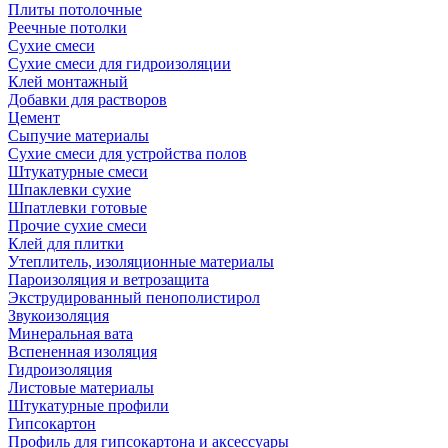
Плиты потолочные
Реечные потолки
Сухие смеси
Сухие смеси для гидроизоляции
Клей монтажный
Добавки для растворов
Цемент
Сыпучие материалы
Сухие смеси для устройства полов
Штукатурные смеси
Шпаклевки сухие
Шпатлевки готовые
Прочие сухие смеси
Клей для плитки
Утеплитель, изоляционные материалы
Пароизоляция и ветрозащита
Экструдированный пенополистирол
Звукоизоляция
Минеральная вата
Вспененная изоляция
Гидроизоляция
Листовые материалы
Штукатурные профили
Гипсокартон
Профиль для гипсокартона и аксессуары