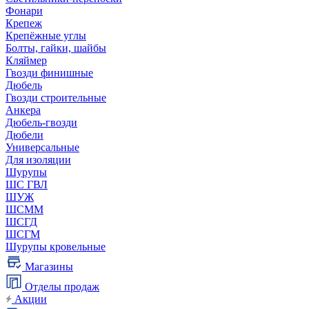
Фонари
Крепеж
Крепёжные углы
Болты, гайки, шайбы
Кляймер
Гвозди финишные
Дюбель
Гвозди строительные
Анкера
Дюбель-гвозди
Дюбели
Универсальные
Для изоляции
Шурупы
ШС ГВЛ
ШУЖ
ШСММ
ШСГД
ШСГМ
Шурупы кровельные
Магазины
Отделы продаж
Акции