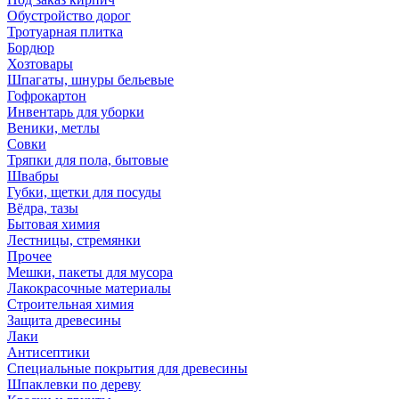
Обустройство дорог
Тротуарная плитка
Бордюр
Хозтовары
Шпагаты, шнуры бельевые
Гофрокартон
Инвентарь для уборки
Веники, метлы
Совки
Тряпки для пола, бытовые
Швабры
Губки, щетки для посуды
Вёдра, тазы
Бытовая химия
Лестницы, стремянки
Прочее
Мешки, пакеты для мусора
Лакокрасочные материалы
Строительная химия
Защита древесины
Лаки
Антисептики
Специальные покрытия для древесины
Шпаклевки по дереву