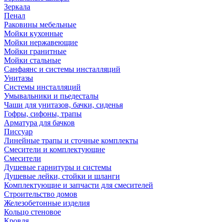
Зеркала
Пенал
Раковины мебельные
Мойки кухонные
Мойки нержавеющие
Мойки гранитные
Мойки стальные
Санфаянс и системы инсталляций
Унитазы
Системы инсталляций
Умывальники и пьедесталы
Чаши для унитазов, бачки, сиденья
Гофры, сифоны, трапы
Арматура для бачков
Писсуар
Линейные трапы и сточные комплекты
Смесители и комплектующие
Смесители
Душевые гарнитуры и системы
Душевые лейки, стойки и шланги
Комплектующие и запчасти для смесителей
Строительство домов
Железобетонные изделия
Кольцо стеновое
Кровля