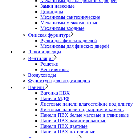
Механизмы для раздвижных дверей
Замки навесные
Цилиндры
Механизмы сантехнические
Механизмы межкомнатные
Механизмы входные
Финская фурнитура
Ручки для финских дверей
Механизмы для финских дверей
Люки и дверцы
Вентиляция
Решетки
Вентиляторы
Воздуховоды
Фурнитура для воздуховодов
Панели
Вагонка ПВХ
Панели МДФ
Листовые панели влагостойкие под плитку
Листовые панели под кирпич и камень
Панели ПВХ белые матовые и глянцевые
Панели ПВХ ламинированные
Панели ПВХ цветные
Панели ПВХ потолочные