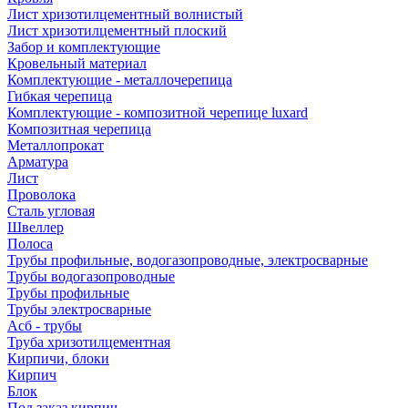
Лист хризотилцементный волнистый
Лист хризотилцементный плоский
Забор и комплектующие
Кровельный материал
Комплектующие - металлочерепица
Гибкая черепица
Комплектующие - композитной черепице luxard
Композитная черепица
Металлопрокат
Арматура
Лист
Проволока
Сталь угловая
Швеллер
Полоса
Трубы профильные, водогазопроводные, электросварные
Трубы водогазопроводные
Трубы профильные
Трубы электросварные
Асб - трубы
Труба хризотилцементная
Кирпичи, блоки
Кирпич
Блок
Под заказ кирпич