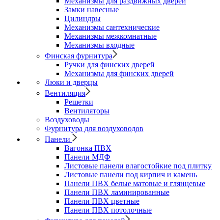
Механизмы для раздвижных дверей
Замки навесные
Цилиндры
Механизмы сантехнические
Механизмы межкомнатные
Механизмы входные
Финская фурнитура
Ручки для финских дверей
Механизмы для финских дверей
Люки и дверцы
Вентиляция
Решетки
Вентиляторы
Воздуховоды
Фурнитура для воздуховодов
Панели
Вагонка ПВХ
Панели МДФ
Листовые панели влагостойкие под плитку
Листовые панели под кирпич и камень
Панели ПВХ белые матовые и глянцевые
Панели ПВХ ламинированные
Панели ПВХ цветные
Панели ПВХ потолочные