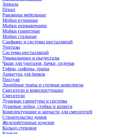
Зеркала
Пенал
Раковины мебельные
Мойки кухонные
Мойки нержавеющие
Мойки гранитные
Мойки стальные
Санфаянс и системы инсталляций
Унитазы
Системы инсталляций
Умывальники и пьедесталы
Чаши для унитазов, бачки, сиденья
Гофры, сифоны, трапы
Арматура для бачков
Писсуар
Линейные трапы и сточные комплекты
Смесители и комплектующие
Смесители
Душевые гарнитуры и системы
Душевые лейки, стойки и шланги
Комплектующие и запчасти для смесителей
Строительство домов
Железобетонные изделия
Кольцо стеновое
Кровля