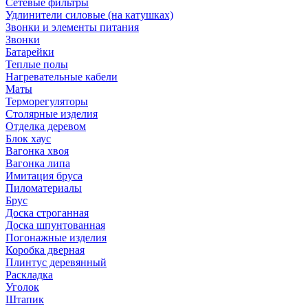
Сетевые фильтры
Удлинители силовые (на катушках)
Звонки и элементы питания
Звонки
Батарейки
Теплые полы
Нагревательные кабели
Маты
Терморегуляторы
Столярные изделия
Отделка деревом
Блок хаус
Вагонка хвоя
Вагонка липа
Имитация бруса
Пиломатериалы
Брус
Доска строганная
Доска шпунтованная
Погонажные изделия
Коробка дверная
Плинтус деревянный
Раскладка
Уголок
Штапик