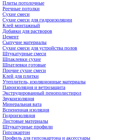
Плиты потолочные
Реечные потолки
Сухие смеси
Сухие смеси для гидроизоляции
Клей монтажный
Добавки для растворов
Цемент
Сыпучие материалы
Сухие смеси для устройства полов
Штукатурные смеси
Шпаклевки сухие
Шпатлевки готовые
Прочие сухие смеси
Клей для плитки
Утеплитель, изоляционные материалы
Пароизоляция и ветрозащита
Экструдированный пенополистирол
Звукоизоляция
Минеральная вата
Вспененная изоляция
Гидроизоляция
Листовые материалы
Штукатурные профили
Гипсокартон
Профиль для гипсокартона и аксессуары