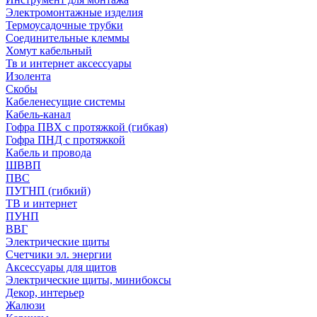
Электромонтажные изделия
Термоусадочные трубки
Соединительные клеммы
Хомут кабельный
Тв и интернет аксессуары
Изолента
Скобы
Кабеленесущие системы
Кабель-канал
Гофра ПВХ с протяжкой (гибкая)
Гофра ПНД с протяжкой
Кабель и провода
ШВВП
ПВС
ПУГНП (гибкий)
ТВ и интернет
ПУНП
ВВГ
Электрические щиты
Счетчики эл. энергии
Аксессуары для щитов
Электрические щиты, минибоксы
Декор, интерьер
Жалюзи