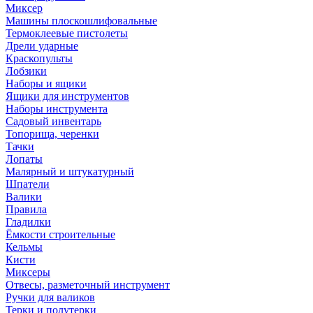
Миксер
Машины плоскошлифовальные
Термоклеевые пистолеты
Дрели ударные
Краскопульты
Лобзики
Наборы и ящики
Ящики для инструментов
Наборы инструмента
Садовый инвентарь
Топорища, черенки
Тачки
Лопаты
Малярный и штукатурный
Шпатели
Валики
Правила
Гладилки
Ёмкости строительные
Кельмы
Кисти
Миксеры
Отвесы, разметочный инструмент
Ручки для валиков
Терки и полутерки