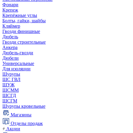
Фонари
Крепеж
Крепёжные углы
Болты, гайки, шайбы
Кляймер
Гвозди финишные
Дюбель
Гвозди строительные
Анкера
Дюбель-гвозди
Дюбели
Универсальные
Для изоляции
Шурупы
ШС ГВЛ
ШУЖ
ШСММ
ШСГД
ШСГМ
Шурупы кровельные
Магазины
Отделы продаж
Акции