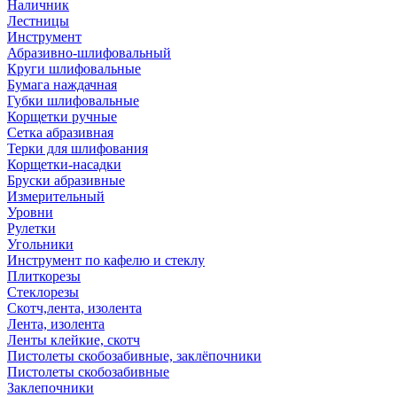
Наличник
Лестницы
Инструмент
Абразивно-шлифовальный
Круги шлифовальные
Бумага наждачная
Губки шлифовальные
Корщетки ручные
Сетка абразивная
Терки для шлифования
Корщетки-насадки
Бруски абразивные
Измерительный
Уровни
Рулетки
Угольники
Инструмент по кафелю и стеклу
Плиткорезы
Стеклорезы
Скотч,лента, изолента
Лента, изолента
Ленты клейкие, скотч
Пистолеты скобозабивные, заклёпочники
Пистолеты скобозабивные
Заклепочники