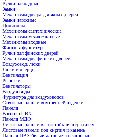
Ручки накладные
Замки
Механизмы для раздвижных дверей
Замки навесные
Цилиндры
Механизмы сантехнические
Механизмы межкомнатные
Механизмы входные
Финская фурнитура
Ручки для финских дверей
Механизмы для финских дверей
Воздуховод, люки
Люки и дверцы
Вентиляция
Решетки
Вентиляторы
Воздуховоды
Фурнитура для воздуховодов
Стеновые панели внутренней отделки
Панели
Вагонка ПВХ
Панели МДФ
Листовые панели влагостойкие под плитку
Листовые панели под кирпич и камень
Панели ПВХ белые матовые и глянцевые