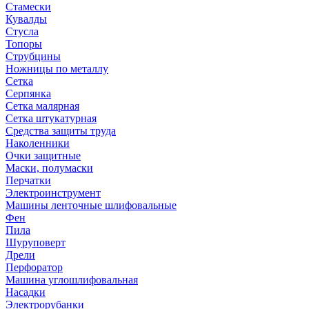
Стамески
Кувалды
Стусла
Топоры
Струбцины
Ножницы по металлу
Сетка
Серпянка
Сетка малярная
Сетка штукатурная
Средства защиты труда
Наколенники
Очки защитные
Маски, полумаски
Перчатки
Электроинструмент
Машины ленточные шлифовальные
Фен
Пила
Шуруповерт
Дрели
Перфоратор
Машина углошлифовальная
Насадки
Электрорубанки