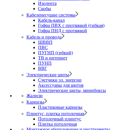
Изолента
Скобы
Кабеленесущие системы
Кабель-канал
Гофра ПВХ с протяжкой (гибкая)
Гофра ПНД с протяжкой
Кабель и провода
ШВВП
ПВС
ПУГНП (гибкий)
ТВ и интернет
ПУНП
ВВГ
Электрические щиты
Счетчики эл. энергии
Аксессуары для щитов
Электрические щиты, минибоксы
Жалюзи
Карнизы
Пластиковые карнизы
Плинтус, плитка потолочная
Потолочный плинтус
Плитка потолочная
Монтажное оборудование и инструменты