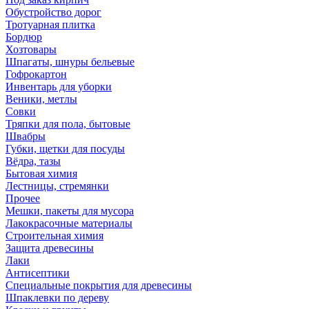
Обустройство дорог
Тротуарная плитка
Бордюр
Хозтовары
Шпагаты, шнуры бельевые
Гофрокартон
Инвентарь для уборки
Веники, метлы
Совки
Тряпки для пола, бытовые
Швабры
Губки, щетки для посуды
Вёдра, тазы
Бытовая химия
Лестницы, стремянки
Прочее
Мешки, пакеты для мусора
Лакокрасочные материалы
Строительная химия
Защита древесины
Лаки
Антисептики
Специальные покрытия для древесины
Шпаклевки по дереву