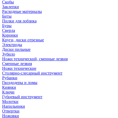
Скобы
Заклепки
Расходные материалы
Биты
Пилки для лобзика
Буры
Сверла
Коронки
Круги, диски отрезные
Электроды
Диски пильные
Зубило
Ножи технический, сменные лезвия
Сменные лезвия
Ножи технические
Столярно-слесарный инструмент
Рубанки
Гвоздодеры и ломы
Киянки
Ключи
Губцевый инструмент
Молотки
Напильники
Отвертки
Ножовки