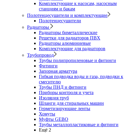
Комплектующие к насосам, насосным
станциям и бакам
Полотенцесушители и комплектующие
Полотенцесушители
Радиаторы
Радиаторы биметаллические
Решетки для радиаторов ПВХ
Радиаторы алюминиевые
Комплектующие для радиаторов
Трубопровод
Трубы полипропиленовые и фитинги
Фитинги
Запорная арматура
Гибкая подводка воды и газа, подводки к
смесителю
Трубы ПНД и фитинги
Приборы контроля и учета
Изоляция труб
Шланги для стиральных машин
Герметизирующие ленты
Хомуты
Муфты GEBO
Трубы металлопластиковые и фитинги
Ещё 2