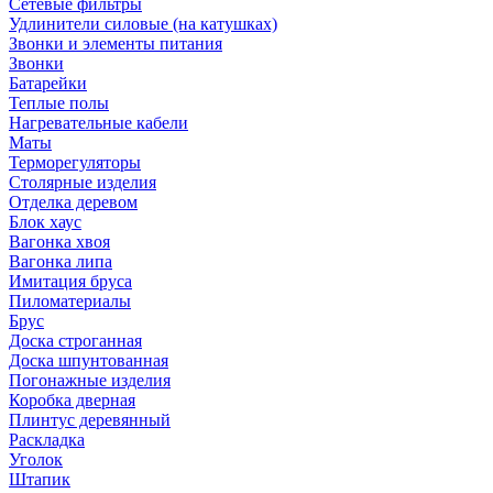
Сетевые фильтры
Удлинители силовые (на катушках)
Звонки и элементы питания
Звонки
Батарейки
Теплые полы
Нагревательные кабели
Маты
Терморегуляторы
Столярные изделия
Отделка деревом
Блок хаус
Вагонка хвоя
Вагонка липа
Имитация бруса
Пиломатериалы
Брус
Доска строганная
Доска шпунтованная
Погонажные изделия
Коробка дверная
Плинтус деревянный
Раскладка
Уголок
Штапик