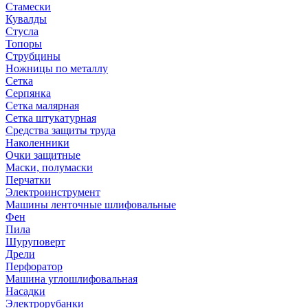
Стамески
Кувалды
Стусла
Топоры
Струбцины
Ножницы по металлу
Сетка
Серпянка
Сетка малярная
Сетка штукатурная
Средства защиты труда
Наколенники
Очки защитные
Маски, полумаски
Перчатки
Электроинструмент
Машины ленточные шлифовальные
Фен
Пила
Шуруповерт
Дрели
Перфоратор
Машина углошлифовальная
Насадки
Электрорубанки