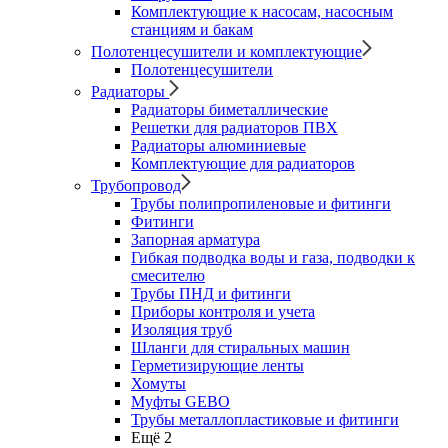
Комплектующие к насосам, насосным
станциям и бакам
Полотенцесушители и комплектующие
Полотенцесушители
Радиаторы
Радиаторы биметаллические
Решетки для радиаторов ПВХ
Радиаторы алюминиевые
Комплектующие для радиаторов
Трубопровод
Трубы полипропиленовые и фитинги
Фитинги
Запорная арматура
Гибкая подводка воды и газа, подводки к
смесителю
Трубы ПНД и фитинги
Приборы контроля и учета
Изоляция труб
Шланги для стиральных машин
Герметизирующие ленты
Хомуты
Муфты GEBO
Трубы металлопластиковые и фитинги
Ещё 2