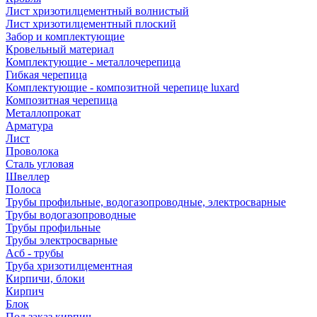
Лист хризотилцементный волнистый
Лист хризотилцементный плоский
Забор и комплектующие
Кровельный материал
Комплектующие - металлочерепица
Гибкая черепица
Комплектующие - композитной черепице luxard
Композитная черепица
Металлопрокат
Арматура
Лист
Проволока
Сталь угловая
Швеллер
Полоса
Трубы профильные, водогазопроводные, электросварные
Трубы водогазопроводные
Трубы профильные
Трубы электросварные
Асб - трубы
Труба хризотилцементная
Кирпичи, блоки
Кирпич
Блок
Под заказ кирпич