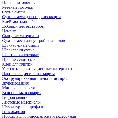
Плиты потолочные
Реечные потолки
Сухие смеси
Сухие смеси для гидроизоляции
Клей монтажный
Добавки для растворов
Цемент
Сыпучие материалы
Сухие смеси для устройства полов
Штукатурные смеси
Шпаклевки сухие
Шпатлевки готовые
Прочие сухие смеси
Клей для плитки
Утеплитель, изоляционные материалы
Пароизоляция и ветрозащита
Экструдированный пенополистирол
Звукоизоляция
Минеральная вата
Вспененная изоляция
Гидроизоляция
Листовые материалы
Штукатурные профили
Гипсокартон
Профиль для гипсокартона и аксессуары