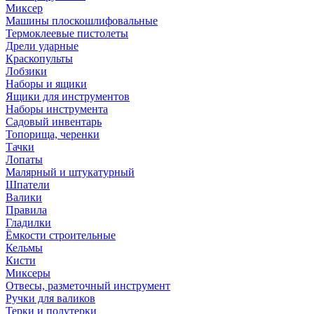
Миксер
Машины плоскошлифовальные
Термоклеевые пистолеты
Дрели ударные
Краскопульты
Лобзики
Наборы и ящики
Ящики для инструментов
Наборы инструмента
Садовый инвентарь
Топорища, черенки
Тачки
Лопаты
Малярный и штукатурный
Шпатели
Валики
Правила
Гладилки
Ёмкости строительные
Кельмы
Кисти
Миксеры
Отвесы, разметочный инструмент
Ручки для валиков
Терки и полутерки