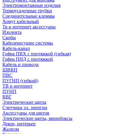
Электромонтажные изделия
Термоусадочные трубки
Соединительные клеммы
Хомут кабельный
Тв и интернет аксессуары
Изолента
Скобы
Кабеленесущие системы
Кабель-канал
Гофра ПВХ с протяжкой (гибкая)
Гофра ПНД с протяжкой
Кабель и провода
ШВВП
ПВС
ПУГНП (гибкий)
ТВ и интернет
ПУНП
ВВГ
Электрические щиты
Счетчики эл. энергии
Аксессуары для щитов
Электрические щиты, минибоксы
Декор, интерьер
Жалюзи