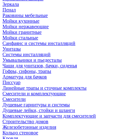
Зеркала
Пенал
Раковины мебельные
Мойки кухонные
Мойки нержавеющие
Мойки гранитные
Мойки стальные
Санфаянс и системы инсталляций
Унитазы
Системы инсталляций
Умывальники и пьедесталы
Чаши для унитазов, бачки, сиденья
Гофры, сифоны, трапы
Арматура для бачков
Писсуар
Линейные трапы и сточные комплекты
Смесители и комплектующие
Смесители
Душевые гарнитуры и системы
Душевые лейки, стойки и шланги
Комплектующие и запчасти для смесителей
Строительство домов
Железобетонные изделия
Кольцо стеновое
Кровля