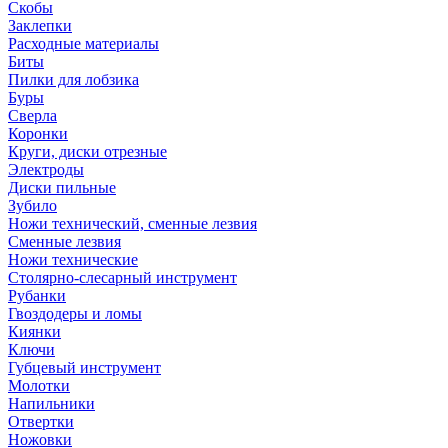
Скобы
Заклепки
Расходные материалы
Биты
Пилки для лобзика
Буры
Сверла
Коронки
Круги, диски отрезные
Электроды
Диски пильные
Зубило
Ножи технический, сменные лезвия
Сменные лезвия
Ножи технические
Столярно-слесарный инструмент
Рубанки
Гвоздодеры и ломы
Киянки
Ключи
Губцевый инструмент
Молотки
Напильники
Отвертки
Ножовки