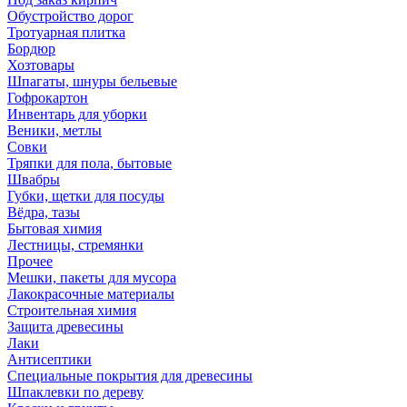
Обустройство дорог
Тротуарная плитка
Бордюр
Хозтовары
Шпагаты, шнуры бельевые
Гофрокартон
Инвентарь для уборки
Веники, метлы
Совки
Тряпки для пола, бытовые
Швабры
Губки, щетки для посуды
Вёдра, тазы
Бытовая химия
Лестницы, стремянки
Прочее
Мешки, пакеты для мусора
Лакокрасочные материалы
Строительная химия
Защита древесины
Лаки
Антисептики
Специальные покрытия для древесины
Шпаклевки по дереву