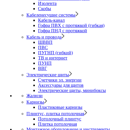
Изолента
Скобы
Кабеленесущие системы
Кабель-канал
Гофра ПВХ с протяжкой (гибкая)
Гофра ПНД с протяжкой
Кабель и провода
ШВВП
ПВС
ПУГНП (гибкий)
ТВ и интернет
ПУНП
ВВГ
Электрические щиты
Счетчики эл. энергии
Аксессуары для щитов
Электрические щиты, минибоксы
Жалюзи
Карнизы
Пластиковые карнизы
Плинтус, плитка потолочная
Потолочный плинтус
Плитка потолочная
Монтажное оборудование и инструменты