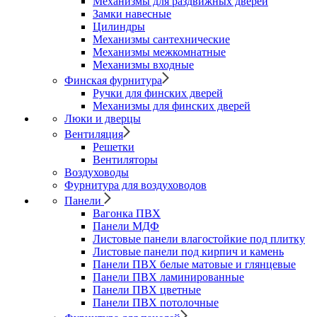
Механизмы для раздвижных дверей
Замки навесные
Цилиндры
Механизмы сантехнические
Механизмы межкомнатные
Механизмы входные
Финская фурнитура
Ручки для финских дверей
Механизмы для финских дверей
Люки и дверцы
Вентиляция
Решетки
Вентиляторы
Воздуховоды
Фурнитура для воздуховодов
Панели
Вагонка ПВХ
Панели МДФ
Листовые панели влагостойкие под плитку
Листовые панели под кирпич и камень
Панели ПВХ белые матовые и глянцевые
Панели ПВХ ламинированные
Панели ПВХ цветные
Панели ПВХ потолочные