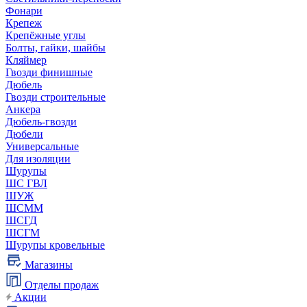
Фонари
Крепеж
Крепёжные углы
Болты, гайки, шайбы
Кляймер
Гвозди финишные
Дюбель
Гвозди строительные
Анкера
Дюбель-гвозди
Дюбели
Универсальные
Для изоляции
Шурупы
ШС ГВЛ
ШУЖ
ШСММ
ШСГД
ШСГМ
Шурупы кровельные
Магазины
Отделы продаж
Акции