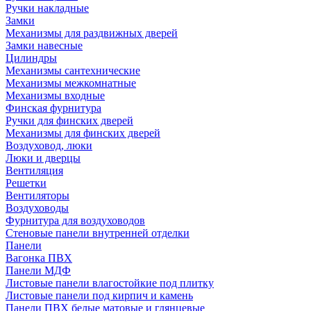
Ручки накладные
Замки
Механизмы для раздвижных дверей
Замки навесные
Цилиндры
Механизмы сантехнические
Механизмы межкомнатные
Механизмы входные
Финская фурнитура
Ручки для финских дверей
Механизмы для финских дверей
Воздуховод, люки
Люки и дверцы
Вентиляция
Решетки
Вентиляторы
Воздуховоды
Фурнитура для воздуховодов
Стеновые панели внутренней отделки
Панели
Вагонка ПВХ
Панели МДФ
Листовые панели влагостойкие под плитку
Листовые панели под кирпич и камень
Панели ПВХ белые матовые и глянцевые