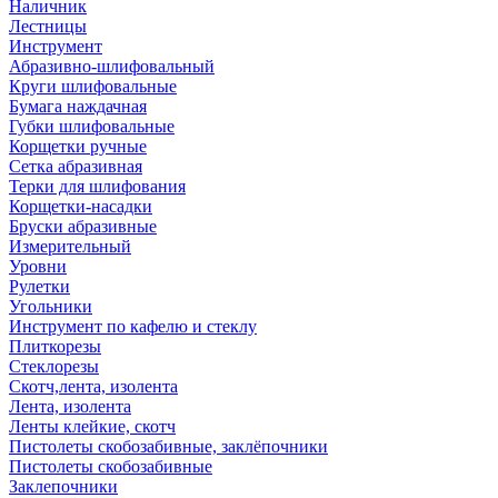
Наличник
Лестницы
Инструмент
Абразивно-шлифовальный
Круги шлифовальные
Бумага наждачная
Губки шлифовальные
Корщетки ручные
Сетка абразивная
Терки для шлифования
Корщетки-насадки
Бруски абразивные
Измерительный
Уровни
Рулетки
Угольники
Инструмент по кафелю и стеклу
Плиткорезы
Стеклорезы
Скотч,лента, изолента
Лента, изолента
Ленты клейкие, скотч
Пистолеты скобозабивные, заклёпочники
Пистолеты скобозабивные
Заклепочники