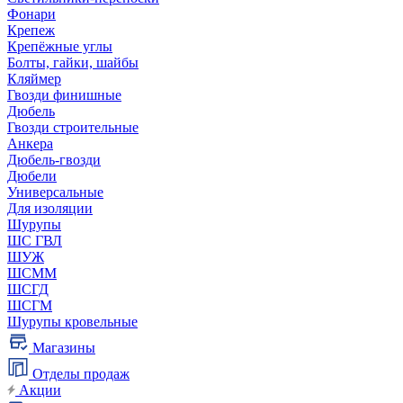
Фонари
Крепеж
Крепёжные углы
Болты, гайки, шайбы
Кляймер
Гвозди финишные
Дюбель
Гвозди строительные
Анкера
Дюбель-гвозди
Дюбели
Универсальные
Для изоляции
Шурупы
ШС ГВЛ
ШУЖ
ШСММ
ШСГД
ШСГМ
Шурупы кровельные
Магазины
Отделы продаж
Акции