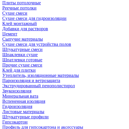
Плиты потолочные
Реечные потолки
Сухие смеси
Сухие смеси для гидроизоляции
Клей монтажный
Добавки для растворов
Цемент
Сыпучие материалы
Сухие смеси для устройства полов
Штукатурные смеси
Шпаклевки сухие
Шпатлевки готовые
Прочие сухие смеси
Клей для плитки
Утеплитель, изоляционные материалы
Пароизоляция и ветрозащита
Экструдированный пенополистирол
Звукоизоляция
Минеральная вата
Вспененная изоляция
Гидроизоляция
Листовые материалы
Штукатурные профили
Гипсокартон
Профиль для гипсокартона и аксессуары