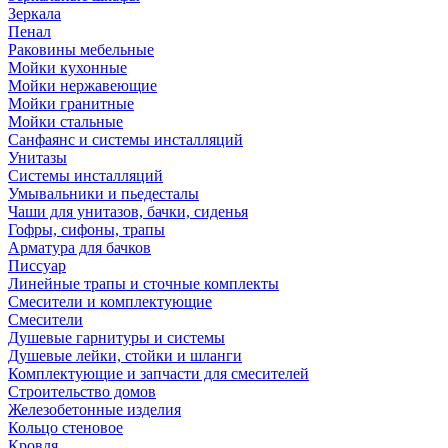
Зеркала
Пенал
Раковины мебельные
Мойки кухонные
Мойки нержавеющие
Мойки гранитные
Мойки стальные
Санфаянс и системы инсталляций
Унитазы
Системы инсталляций
Умывальники и пьедесталы
Чаши для унитазов, бачки, сиденья
Гофры, сифоны, трапы
Арматура для бачков
Писсуар
Линейные трапы и сточные комплекты
Смесители и комплектующие
Смесители
Душевые гарнитуры и системы
Душевые лейки, стойки и шланги
Комплектующие и запчасти для смесителей
Строительство домов
Железобетонные изделия
Кольцо стеновое
Кровля