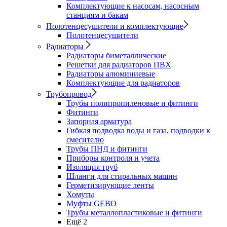
Комплектующие к насосам, насосным
станциям и бакам
Полотенцесушители и комплектующие
Полотенцесушители
Радиаторы
Радиаторы биметаллические
Решетки для радиаторов ПВХ
Радиаторы алюминиевые
Комплектующие для радиаторов
Трубопровод
Трубы полипропиленовые и фитинги
Фитинги
Запорная арматура
Гибкая подводка воды и газа, подводки к
смесителю
Трубы ПНД и фитинги
Приборы контроля и учета
Изоляция труб
Шланги для стиральных машин
Герметизирующие ленты
Хомуты
Муфты GEBO
Трубы металлопластиковые и фитинги
Ещё 2