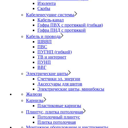
Изолента
Скобы
Кабеленесущие системы
Кабель-канал
Гофра ПВХ с протяжкой (гибкая)
Гофра ПНД с протяжкой
Кабель и провода
ШВВП
ПВС
ПУГНП (гибкий)
ТВ и интернет
ПУНП
ВВГ
Электрические щиты
Счетчики эл. энергии
Аксессуары для щитов
Электрические щиты, минибоксы
Жалюзи
Карнизы
Пластиковые карнизы
Плинтус, плитка потолочная
Потолочный плинтус
Плитка потолочная
Монтажное оборудование и инструменты