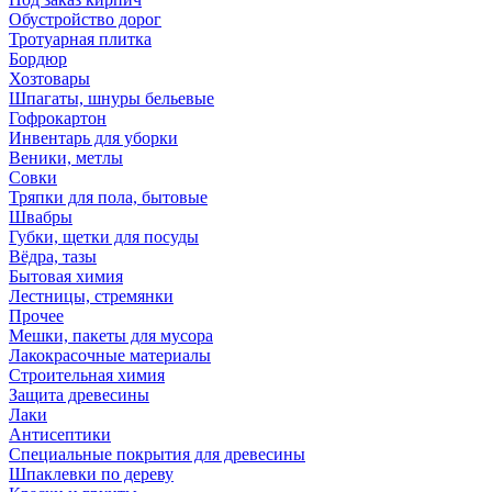
Обустройство дорог
Тротуарная плитка
Бордюр
Хозтовары
Шпагаты, шнуры бельевые
Гофрокартон
Инвентарь для уборки
Веники, метлы
Совки
Тряпки для пола, бытовые
Швабры
Губки, щетки для посуды
Вёдра, тазы
Бытовая химия
Лестницы, стремянки
Прочее
Мешки, пакеты для мусора
Лакокрасочные материалы
Строительная химия
Защита древесины
Лаки
Антисептики
Специальные покрытия для древесины
Шпаклевки по дереву