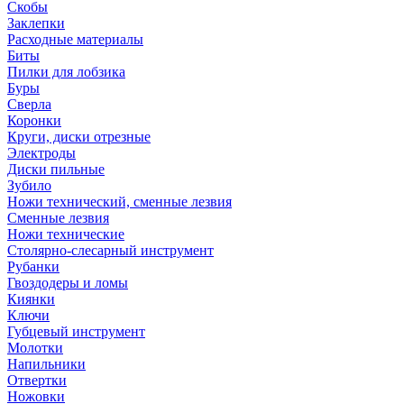
Скобы
Заклепки
Расходные материалы
Биты
Пилки для лобзика
Буры
Сверла
Коронки
Круги, диски отрезные
Электроды
Диски пильные
Зубило
Ножи технический, сменные лезвия
Сменные лезвия
Ножи технические
Столярно-слесарный инструмент
Рубанки
Гвоздодеры и ломы
Киянки
Ключи
Губцевый инструмент
Молотки
Напильники
Отвертки
Ножовки