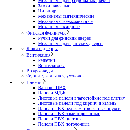
Механизмы для раздвижных дверей
Замки навесные
Цилиндры
Механизмы сантехнические
Механизмы межкомнатные
Механизмы входные
Финская фурнитура
Ручки для финских дверей
Механизмы для финских дверей
Люки и дверцы
Вентиляция
Решетки
Вентиляторы
Воздуховоды
Фурнитура для воздуховодов
Панели
Вагонка ПВХ
Панели МДФ
Листовые панели влагостойкие под плитку
Листовые панели под кирпич и камень
Панели ПВХ белые матовые и глянцевые
Панели ПВХ ламинированные
Панели ПВХ цветные
Панели ПВХ потолочные