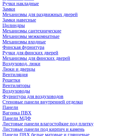
Ручки накладные
Замки
Механизмы для раздвижных дверей
Замки навесные
Цилиндры
Механизмы сантехнические
Механизмы межкомнатные
Механизмы входные
Финская фурнитура
Ручки для финских дверей
Механизмы для финских дверей
Воздуховод, люки
Люки и дверцы
Вентиляция
Решетки
Вентиляторы
Воздуховоды
Фурнитура для воздуховодов
Стеновые панели внутренней отделки
Панели
Вагонка ПВХ
Панели МДФ
Листовые панели влагостойкие под плитку
Листовые панели под кирпич и камень
Панели ПВХ белые матовые и глянцевые