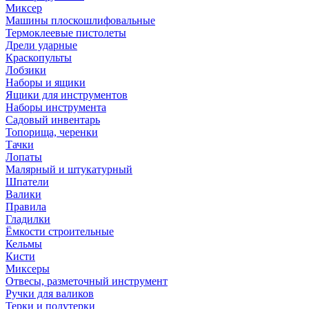
Миксер
Машины плоскошлифовальные
Термоклеевые пистолеты
Дрели ударные
Краскопульты
Лобзики
Наборы и ящики
Ящики для инструментов
Наборы инструмента
Садовый инвентарь
Топорища, черенки
Тачки
Лопаты
Малярный и штукатурный
Шпатели
Валики
Правила
Гладилки
Ёмкости строительные
Кельмы
Кисти
Миксеры
Отвесы, разметочный инструмент
Ручки для валиков
Терки и полутерки