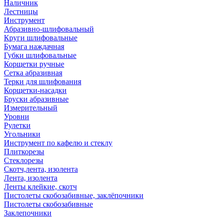
Наличник
Лестницы
Инструмент
Абразивно-шлифовальный
Круги шлифовальные
Бумага наждачная
Губки шлифовальные
Корщетки ручные
Сетка абразивная
Терки для шлифования
Корщетки-насадки
Бруски абразивные
Измерительный
Уровни
Рулетки
Угольники
Инструмент по кафелю и стеклу
Плиткорезы
Стеклорезы
Скотч,лента, изолента
Лента, изолента
Ленты клейкие, скотч
Пистолеты скобозабивные, заклёпочники
Пистолеты скобозабивные
Заклепочники