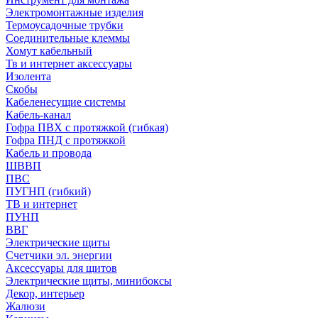
Электромонтажные изделия
Термоусадочные трубки
Соединительные клеммы
Хомут кабельный
Тв и интернет аксессуары
Изолента
Скобы
Кабеленесущие системы
Кабель-канал
Гофра ПВХ с протяжкой (гибкая)
Гофра ПНД с протяжкой
Кабель и провода
ШВВП
ПВС
ПУГНП (гибкий)
ТВ и интернет
ПУНП
ВВГ
Электрические щиты
Счетчики эл. энергии
Аксессуары для щитов
Электрические щиты, минибоксы
Декор, интерьер
Жалюзи