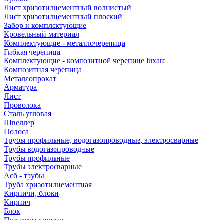
Лист хризотилцементный волнистый
Лист хризотилцементный плоский
Забор и комплектующие
Кровельный материал
Комплектующие - металлочерепица
Гибкая черепица
Комплектующие - композитной черепице luxard
Композитная черепица
Металлопрокат
Арматура
Лист
Проволока
Сталь угловая
Швеллер
Полоса
Трубы профильные, водогазопроводные, электросварные
Трубы водогазопроводные
Трубы профильные
Трубы электросварные
Асб - трубы
Труба хризотилцементная
Кирпичи, блоки
Кирпич
Блок
Под заказ кирпич