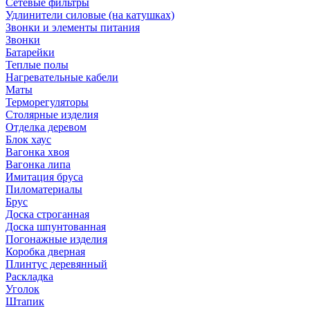
Сетевые фильтры
Удлинители силовые (на катушках)
Звонки и элементы питания
Звонки
Батарейки
Теплые полы
Нагревательные кабели
Маты
Терморегуляторы
Столярные изделия
Отделка деревом
Блок хаус
Вагонка хвоя
Вагонка липа
Имитация бруса
Пиломатериалы
Брус
Доска строганная
Доска шпунтованная
Погонажные изделия
Коробка дверная
Плинтус деревянный
Раскладка
Уголок
Штапик