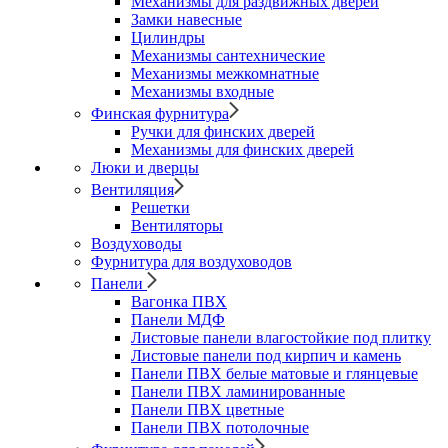
Механизмы для раздвижных дверей
Замки навесные
Цилиндры
Механизмы сантехнические
Механизмы межкомнатные
Механизмы входные
Финская фурнитура
Ручки для финских дверей
Механизмы для финских дверей
Люки и дверцы
Вентиляция
Решетки
Вентиляторы
Воздуховоды
Фурнитура для воздуховодов
Панели
Вагонка ПВХ
Панели МДФ
Листовые панели влагостойкие под плитку
Листовые панели под кирпич и камень
Панели ПВХ белые матовые и глянцевые
Панели ПВХ ламинированные
Панели ПВХ цветные
Панели ПВХ потолочные