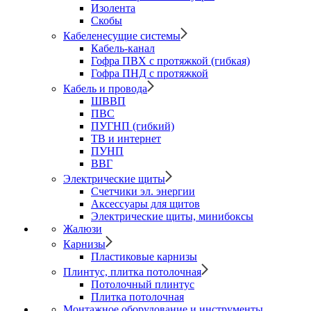
Изолента
Скобы
Кабеленесущие системы
Кабель-канал
Гофра ПВХ с протяжкой (гибкая)
Гофра ПНД с протяжкой
Кабель и провода
ШВВП
ПВС
ПУГНП (гибкий)
ТВ и интернет
ПУНП
ВВГ
Электрические щиты
Счетчики эл. энергии
Аксессуары для щитов
Электрические щиты, минибоксы
Жалюзи
Карнизы
Пластиковые карнизы
Плинтус, плитка потолочная
Потолочный плинтус
Плитка потолочная
Монтажное оборудование и инструменты