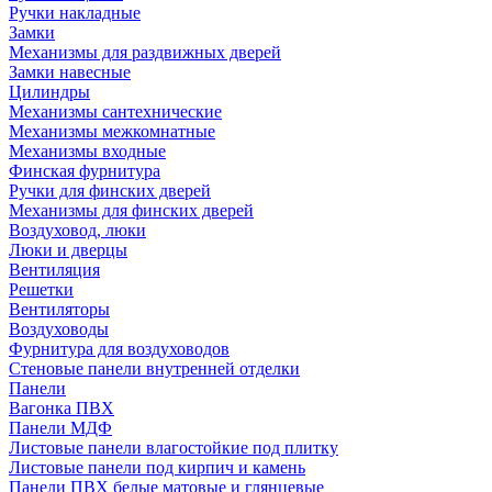
Ручки накладные
Замки
Механизмы для раздвижных дверей
Замки навесные
Цилиндры
Механизмы сантехнические
Механизмы межкомнатные
Механизмы входные
Финская фурнитура
Ручки для финских дверей
Механизмы для финских дверей
Воздуховод, люки
Люки и дверцы
Вентиляция
Решетки
Вентиляторы
Воздуховоды
Фурнитура для воздуховодов
Стеновые панели внутренней отделки
Панели
Вагонка ПВХ
Панели МДФ
Листовые панели влагостойкие под плитку
Листовые панели под кирпич и камень
Панели ПВХ белые матовые и глянцевые