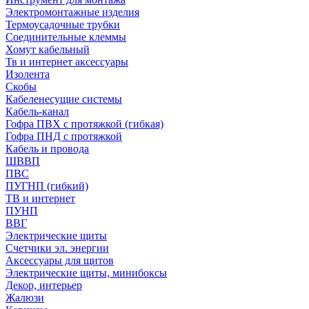
Электромонтажные изделия
Термоусадочные трубки
Соединительные клеммы
Хомут кабельный
Тв и интернет аксессуары
Изолента
Скобы
Кабеленесущие системы
Кабель-канал
Гофра ПВХ с протяжкой (гибкая)
Гофра ПНД с протяжкой
Кабель и провода
ШВВП
ПВС
ПУГНП (гибкий)
ТВ и интернет
ПУНП
ВВГ
Электрические щиты
Счетчики эл. энергии
Аксессуары для щитов
Электрические щиты, минибоксы
Декор, интерьер
Жалюзи