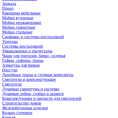
Зеркала
Пенал
Раковины мебельные
Мойки кухонные
Мойки нержавеющие
Мойки гранитные
Мойки стальные
Санфаянс и системы инсталляций
Унитазы
Системы инсталляций
Умывальники и пьедесталы
Чаши для унитазов, бачки, сиденья
Гофры, сифоны, трапы
Арматура для бачков
Писсуар
Линейные трапы и сточные комплекты
Смесители и комплектующие
Смесители
Душевые гарнитуры и системы
Душевые лейки, стойки и шланги
Комплектующие и запчасти для смесителей
Строительство домов
Железобетонные изделия
Кольцо стеновое
Кровля