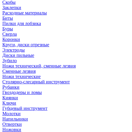
Скобы
Заклепки
Расходные материалы
Биты
Пилки для лобзика
Буры
Сверла
Коронки
Круги, диски отрезные
Электроды
Диски пильные
Зубило
Ножи технический, сменные лезвия
Сменные лезвия
Ножи технические
Столярно-слесарный инструмент
Рубанки
Гвоздодеры и ломы
Киянки
Ключи
Губцевый инструмент
Молотки
Напильники
Отвертки
Ножовки