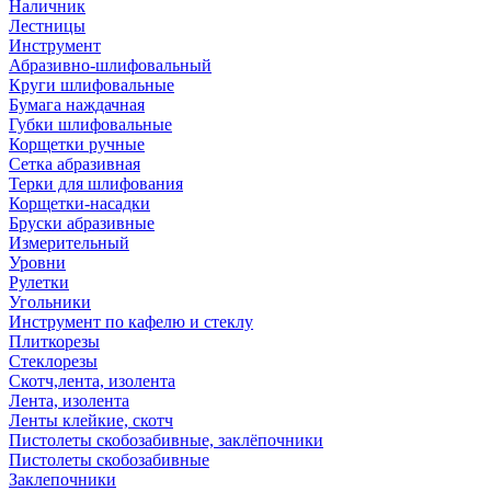
Наличник
Лестницы
Инструмент
Абразивно-шлифовальный
Круги шлифовальные
Бумага наждачная
Губки шлифовальные
Корщетки ручные
Сетка абразивная
Терки для шлифования
Корщетки-насадки
Бруски абразивные
Измерительный
Уровни
Рулетки
Угольники
Инструмент по кафелю и стеклу
Плиткорезы
Стеклорезы
Скотч,лента, изолента
Лента, изолента
Ленты клейкие, скотч
Пистолеты скобозабивные, заклёпочники
Пистолеты скобозабивные
Заклепочники