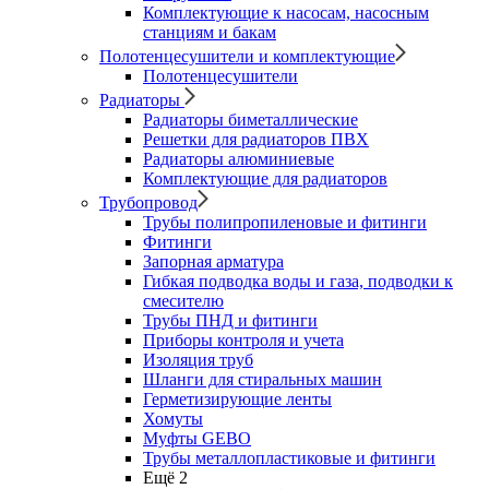
Комплектующие к насосам, насосным
станциям и бакам
Полотенцесушители и комплектующие
Полотенцесушители
Радиаторы
Радиаторы биметаллические
Решетки для радиаторов ПВХ
Радиаторы алюминиевые
Комплектующие для радиаторов
Трубопровод
Трубы полипропиленовые и фитинги
Фитинги
Запорная арматура
Гибкая подводка воды и газа, подводки к
смесителю
Трубы ПНД и фитинги
Приборы контроля и учета
Изоляция труб
Шланги для стиральных машин
Герметизирующие ленты
Хомуты
Муфты GEBO
Трубы металлопластиковые и фитинги
Ещё 2