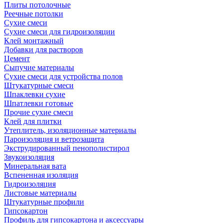
Плиты потолочные
Реечные потолки
Сухие смеси
Сухие смеси для гидроизоляции
Клей монтажный
Добавки для растворов
Цемент
Сыпучие материалы
Сухие смеси для устройства полов
Штукатурные смеси
Шпаклевки сухие
Шпатлевки готовые
Прочие сухие смеси
Клей для плитки
Утеплитель, изоляционные материалы
Пароизоляция и ветрозащита
Экструдированный пенополистирол
Звукоизоляция
Минеральная вата
Вспененная изоляция
Гидроизоляция
Листовые материалы
Штукатурные профили
Гипсокартон
Профиль для гипсокартона и аксессуары