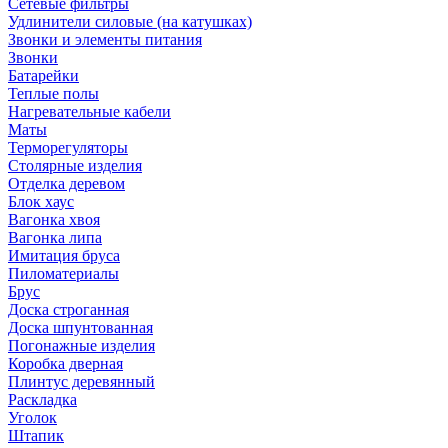
Сетевые фильтры
Удлинители силовые (на катушках)
Звонки и элементы питания
Звонки
Батарейки
Теплые полы
Нагревательные кабели
Маты
Терморегуляторы
Столярные изделия
Отделка деревом
Блок хаус
Вагонка хвоя
Вагонка липа
Имитация бруса
Пиломатериалы
Брус
Доска строганная
Доска шпунтованная
Погонажные изделия
Коробка дверная
Плинтус деревянный
Раскладка
Уголок
Штапик