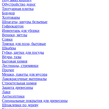
Обустройство дорог
Тротуарная плитка
Бордюр
Хозтовары
Шпагаты, шнуры бельевые
Гофрокартон
Инвентарь для уборки
Веники, метлы
Совки
Тряпки для пола, бытовые
Швабры
Губки, щетки для посуды
Вёдра, тазы
Бытовая химия
Лестницы, стремянки
Прочее
Мешки, пакеты для мусора
Лакокрасочные материалы
Строительная химия
Защита древесины
Лаки
Антисептики
Специальные покрытия для древесины
Шпаклевки по дереву