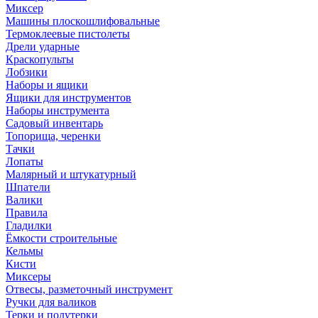
Миксер
Машины плоскошлифовальные
Термоклеевые пистолеты
Дрели ударные
Краскопульты
Лобзики
Наборы и ящики
Ящики для инструментов
Наборы инструмента
Садовый инвентарь
Топорища, черенки
Тачки
Лопаты
Малярный и штукатурный
Шпатели
Валики
Правила
Гладилки
Ёмкости строительные
Кельмы
Кисти
Миксеры
Отвесы, разметочный инструмент
Ручки для валиков
Терки и полутерки