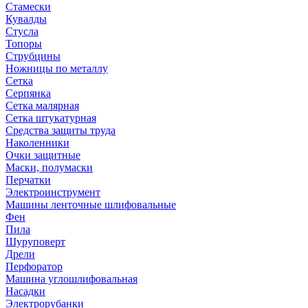
Стамески
Кувалды
Стусла
Топоры
Струбцины
Ножницы по металлу
Сетка
Серпянка
Сетка малярная
Сетка штукатурная
Средства защиты труда
Наколенники
Очки защитные
Маски, полумаски
Перчатки
Электроинструмент
Машины ленточные шлифовальные
Фен
Пила
Шуруповерт
Дрели
Перфоратор
Машина углошлифовальная
Насадки
Электрорубанки