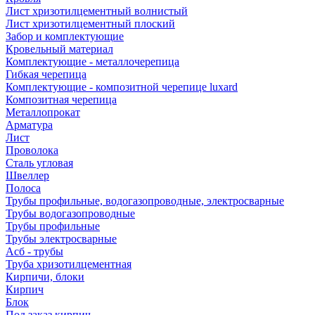
Лист хризотилцементный волнистый
Лист хризотилцементный плоский
Забор и комплектующие
Кровельный материал
Комплектующие - металлочерепица
Гибкая черепица
Комплектующие - композитной черепице luxard
Композитная черепица
Металлопрокат
Арматура
Лист
Проволока
Сталь угловая
Швеллер
Полоса
Трубы профильные, водогазопроводные, электросварные
Трубы водогазопроводные
Трубы профильные
Трубы электросварные
Асб - трубы
Труба хризотилцементная
Кирпичи, блоки
Кирпич
Блок
Под заказ кирпич