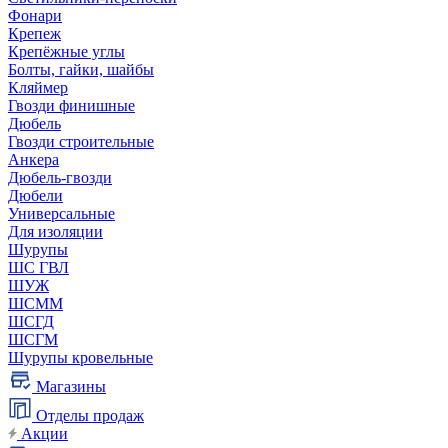
Фонари
Крепеж
Крепёжные углы
Болты, гайки, шайбы
Кляймер
Гвозди финишные
Дюбель
Гвозди строительные
Анкера
Дюбель-гвозди
Дюбели
Универсальные
Для изоляции
Шурупы
ШС ГВЛ
ШУЖ
ШСММ
ШСГД
ШСГМ
Шурупы кровельные
Магазины
Отделы продаж
Акции