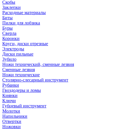
Скобы
Заклепки
Расходные материалы
Биты
Пилки для лобзика
Буры
Сверла
Коронки
Круги, диски отрезные
Электроды
Диски пильные
Зубило
Ножи технический, сменные лезвия
Сменные лезвия
Ножи технические
Столярно-слесарный инструмент
Рубанки
Гвоздодеры и ломы
Киянки
Ключи
Губцевый инструмент
Молотки
Напильники
Отвертки
Ножовки