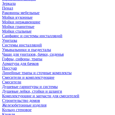
Зеркала
Пенал
Раковины мебельные
Мойки кухонные
Мойки нержавеющие
Мойки гранитные
Мойки стальные
Санфаянс и системы инсталляций
Унитазы
Системы инсталляций
Умывальники и пьедесталы
Чаши для унитазов, бачки, сиденья
Гофры, сифоны, трапы
Арматура для бачков
Писсуар
Линейные трапы и сточные комплекты
Смесители и комплектующие
Смесители
Душевые гарнитуры и системы
Душевые лейки, стойки и шланги
Комплектующие и запчасти для смесителей
Строительство домов
Железобетонные изделия
Кольцо стеновое
Кровля