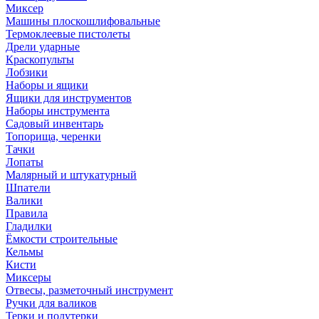
Миксер
Машины плоскошлифовальные
Термоклеевые пистолеты
Дрели ударные
Краскопульты
Лобзики
Наборы и ящики
Ящики для инструментов
Наборы инструмента
Садовый инвентарь
Топорища, черенки
Тачки
Лопаты
Малярный и штукатурный
Шпатели
Валики
Правила
Гладилки
Ёмкости строительные
Кельмы
Кисти
Миксеры
Отвесы, разметочный инструмент
Ручки для валиков
Терки и полутерки