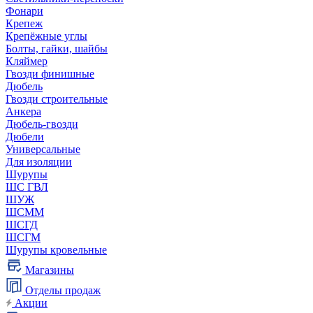
Фонари
Крепеж
Крепёжные углы
Болты, гайки, шайбы
Кляймер
Гвозди финишные
Дюбель
Гвозди строительные
Анкера
Дюбель-гвозди
Дюбели
Универсальные
Для изоляции
Шурупы
ШС ГВЛ
ШУЖ
ШСММ
ШСГД
ШСГМ
Шурупы кровельные
Магазины
Отделы продаж
Акции