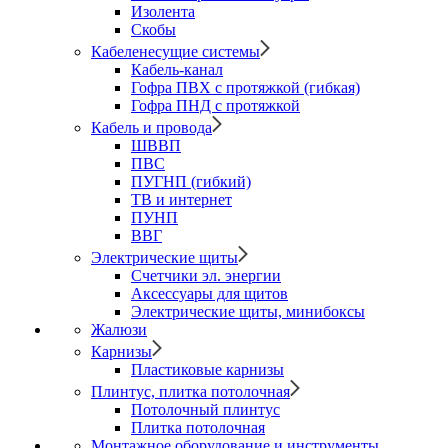
Изолента
Скобы
Кабеленесущие системы
Кабель-канал
Гофра ПВХ с протяжкой (гибкая)
Гофра ПНД с протяжкой
Кабель и провода
ШВВП
ПВС
ПУГНП (гибкий)
ТВ и интернет
ПУНП
ВВГ
Электрические щиты
Счетчики эл. энергии
Аксессуары для щитов
Электрические щиты, минибоксы
Жалюзи
Карнизы
Пластиковые карнизы
Плинтус, плитка потолочная
Потолочный плинтус
Плитка потолочная
Монтажное оборудование и инструменты