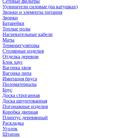
Сетевые фильтры
Удлинители силовые (на катушках)
Звонки и элементы питания
Звонки
Батарейки
Теплые полы
Нагревательные кабели
Маты
Терморегуляторы
Столярные изделия
Отделка деревом
Блок хаус
Вагонка хвоя
Вагонка липа
Имитация бруса
Пиломатериалы
Брус
Доска строганная
Доска шпунтованная
Погонажные изделия
Коробка дверная
Плинтус деревянный
Раскладка
Уголок
Штапик