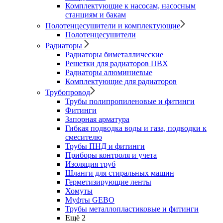
Комплектующие к насосам, насосным
станциям и бакам
Полотенцесушители и комплектующие
Полотенцесушители
Радиаторы
Радиаторы биметаллические
Решетки для радиаторов ПВХ
Радиаторы алюминиевые
Комплектующие для радиаторов
Трубопровод
Трубы полипропиленовые и фитинги
Фитинги
Запорная арматура
Гибкая подводка воды и газа, подводки к
смесителю
Трубы ПНД и фитинги
Приборы контроля и учета
Изоляция труб
Шланги для стиральных машин
Герметизирующие ленты
Хомуты
Муфты GEBO
Трубы металлопластиковые и фитинги
Ещё 2