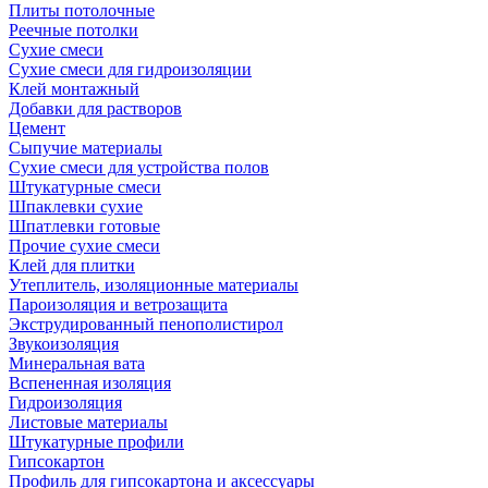
Плиты потолочные
Реечные потолки
Сухие смеси
Сухие смеси для гидроизоляции
Клей монтажный
Добавки для растворов
Цемент
Сыпучие материалы
Сухие смеси для устройства полов
Штукатурные смеси
Шпаклевки сухие
Шпатлевки готовые
Прочие сухие смеси
Клей для плитки
Утеплитель, изоляционные материалы
Пароизоляция и ветрозащита
Экструдированный пенополистирол
Звукоизоляция
Минеральная вата
Вспененная изоляция
Гидроизоляция
Листовые материалы
Штукатурные профили
Гипсокартон
Профиль для гипсокартона и аксессуары