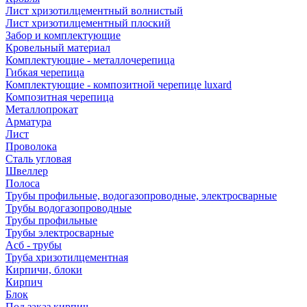
Лист хризотилцементный волнистый
Лист хризотилцементный плоский
Забор и комплектующие
Кровельный материал
Комплектующие - металлочерепица
Гибкая черепица
Комплектующие - композитной черепице luxard
Композитная черепица
Металлопрокат
Арматура
Лист
Проволока
Сталь угловая
Швеллер
Полоса
Трубы профильные, водогазопроводные, электросварные
Трубы водогазопроводные
Трубы профильные
Трубы электросварные
Асб - трубы
Труба хризотилцементная
Кирпичи, блоки
Кирпич
Блок
Под заказ кирпич