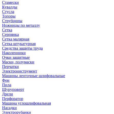
Стамески
Кувалды
Стусла
Топоры
Струбцины
Ножницы по металлу
Сетка
Серпянка
Сетка малярная
Сетка штукатурная
Средства защиты труда
Наколенники
Очки защитные
Маски, полумаски
Перчатки
Электроинструмент
Машины ленточные шлифовальные
Фен
Пила
Шуруповерт
Дрели
Перфоратор
Машина углошлифовальная
Насадки
Электрорубанки