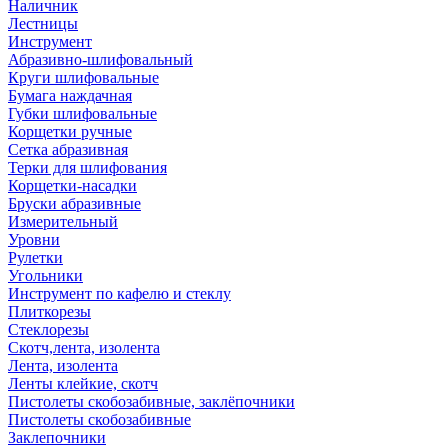
Наличник
Лестницы
Инструмент
Абразивно-шлифовальный
Круги шлифовальные
Бумага наждачная
Губки шлифовальные
Корщетки ручные
Сетка абразивная
Терки для шлифования
Корщетки-насадки
Бруски абразивные
Измерительный
Уровни
Рулетки
Угольники
Инструмент по кафелю и стеклу
Плиткорезы
Стеклорезы
Скотч,лента, изолента
Лента, изолента
Ленты клейкие, скотч
Пистолеты скобозабивные, заклёпочники
Пистолеты скобозабивные
Заклепочники