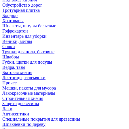
Обустройство дорог
Тротуарная плитка
Бордюр
Хозтовары
Шпагаты, шнуры бельевые
Гофрокартон
Инвентарь для уборки
Веники, метлы
Совки
Тряпки для пола, бытовые
Швабры
Губки, щетки для посуды
Вёдра, тазы
Бытовая химия
Лестницы, стремянки
Прочее
Мешки, пакеты для мусора
Лакокрасочные материалы
Строительная химия
Защита древесины
Лаки
Антисептики
Специальные покрытия для древесины
Шпаклевки по дереву