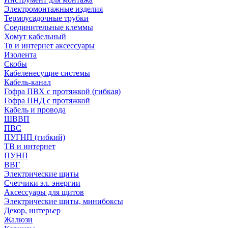
Электромонтажные изделия
Термоусадочные трубки
Соединительные клеммы
Хомут кабельный
Тв и интернет аксессуары
Изолента
Скобы
Кабеленесущие системы
Кабель-канал
Гофра ПВХ с протяжкой (гибкая)
Гофра ПНД с протяжкой
Кабель и провода
ШВВП
ПВС
ПУГНП (гибкий)
ТВ и интернет
ПУНП
ВВГ
Электрические щиты
Счетчики эл. энергии
Аксессуары для щитов
Электрические щиты, минибоксы
Декор, интерьер
Жалюзи