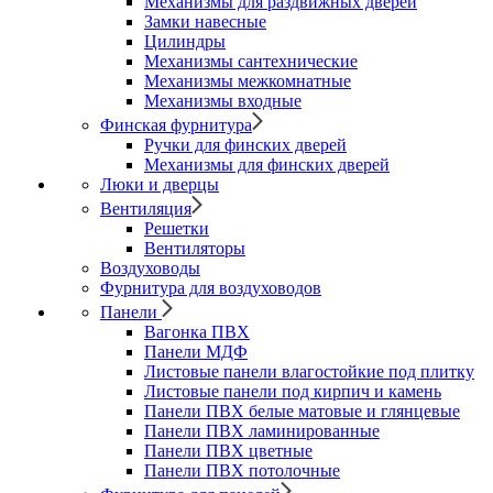
Механизмы для раздвижных дверей
Замки навесные
Цилиндры
Механизмы сантехнические
Механизмы межкомнатные
Механизмы входные
Финская фурнитура
Ручки для финских дверей
Механизмы для финских дверей
Люки и дверцы
Вентиляция
Решетки
Вентиляторы
Воздуховоды
Фурнитура для воздуховодов
Панели
Вагонка ПВХ
Панели МДФ
Листовые панели влагостойкие под плитку
Листовые панели под кирпич и камень
Панели ПВХ белые матовые и глянцевые
Панели ПВХ ламинированные
Панели ПВХ цветные
Панели ПВХ потолочные