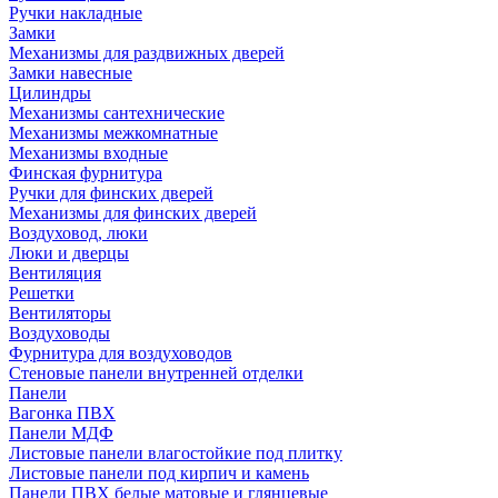
Ручки накладные
Замки
Механизмы для раздвижных дверей
Замки навесные
Цилиндры
Механизмы сантехнические
Механизмы межкомнатные
Механизмы входные
Финская фурнитура
Ручки для финских дверей
Механизмы для финских дверей
Воздуховод, люки
Люки и дверцы
Вентиляция
Решетки
Вентиляторы
Воздуховоды
Фурнитура для воздуховодов
Стеновые панели внутренней отделки
Панели
Вагонка ПВХ
Панели МДФ
Листовые панели влагостойкие под плитку
Листовые панели под кирпич и камень
Панели ПВХ белые матовые и глянцевые