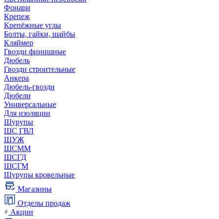
Фонари
Крепеж
Крепёжные углы
Болты, гайки, шайбы
Кляймер
Гвозди финишные
Дюбель
Гвозди строительные
Анкера
Дюбель-гвозди
Дюбели
Универсальные
Для изоляции
Шурупы
ШС ГВЛ
ШУЖ
ШСММ
ШСГД
ШСГМ
Шурупы кровельные
Магазины
Отделы продаж
Акции