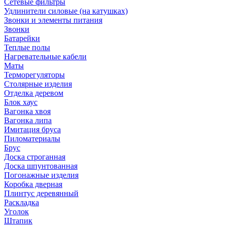
Сетевые фильтры
Удлинители силовые (на катушках)
Звонки и элементы питания
Звонки
Батарейки
Теплые полы
Нагревательные кабели
Маты
Терморегуляторы
Столярные изделия
Отделка деревом
Блок хаус
Вагонка хвоя
Вагонка липа
Имитация бруса
Пиломатериалы
Брус
Доска строганная
Доска шпунтованная
Погонажные изделия
Коробка дверная
Плинтус деревянный
Раскладка
Уголок
Штапик