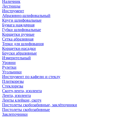
Наличник
Лестницы
Инструмент
Абразивно-шлифовальный
Круги шлифовальные
Бумага наждачная
Губки шлифовальные
Корщетки ручные
Сетка абразивная
Терки для шлифования
Корщетки-насадки
Бруски абразивные
Измерительный
Уровни
Рулетки
Угольники
Инструмент по кафелю и стеклу
Плиткорезы
Стеклорезы
Скотч,лента, изолента
Лента, изолента
Ленты клейкие, скотч
Пистолеты скобозабивные, заклёпочники
Пистолеты скобозабивные
Заклепочники