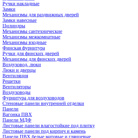
Ручки накладные
Замки
Механизмы для раздвижных дверей
Замки навесные
Цилиндры
Механизмы сантехнические
Механизмы межкомнатные
Механизмы входные
Финская фурнитура
Ручки для финских дверей
Механизмы для финских дверей
Воздуховод, люки
Люки и дверцы
Вентиляция
Решетки
Вентиляторы
Воздуховоды
Фурнитура для воздуховодов
Стеновые панели внутренней отделки
Панели
Вагонка ПВХ
Панели МДФ
Листовые панели влагостойкие под плитку
Листовые панели под кирпич и камень
Панели ПВХ белые матовые и глянцевые