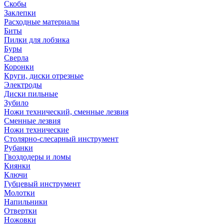
Скобы
Заклепки
Расходные материалы
Биты
Пилки для лобзика
Буры
Сверла
Коронки
Круги, диски отрезные
Электроды
Диски пильные
Зубило
Ножи технический, сменные лезвия
Сменные лезвия
Ножи технические
Столярно-слесарный инструмент
Рубанки
Гвоздодеры и ломы
Киянки
Ключи
Губцевый инструмент
Молотки
Напильники
Отвертки
Ножовки