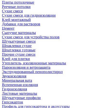
Плиты потолочные
Реечные потолки
Сухие смеси
Сухие смеси для гидроизоляции
Клей монтажный
Добавки для растворов
Цемент
Сыпучие материалы
Сухие смеси для устройства полов
Штукатурные смеси
Шпаклевки сухие
Шпатлевки готовые
Прочие сухие смеси
Клей для плитки
Утеплитель, изоляционные материалы
Пароизоляция и ветрозащита
Экструдированный пенополистирол
Звукоизоляция
Минеральная вата
Вспененная изоляция
Гидроизоляция
Листовые материалы
Штукатурные профили
Гипсокартон
Профиль для гипсокартона и аксессуары