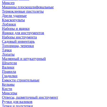
Миксер
Машины плоскошлифовальные
Термоклеевые пистолеты
Дрели ударные
Краскопульты
Лобзики
Наборы и ящики
Ящики для инструментов
Наборы инструмента
Садовый инвентарь
Топорища, черенки
Тачки
Лопаты
Малярный и штукатурный
Шпатели
Валики
Правила
Гладилки
Ёмкости строительные
Кельмы
Кисти
Миксеры
Отвесы, разметочный инструмент
Ручки для валиков
Терки и полутерки