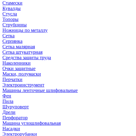
Стамески
Кувалды
Стусла
Топоры
Струбцины
Ножницы по металлу
Сетка
Серпянка
Сетка малярная
Сетка штукатурная
Средства защиты труда
Наколенники
Очки защитные
Маски, полумаски
Перчатки
Электроинструмент
Машины ленточные шлифовальные
Фен
Пила
Шуруповерт
Дрели
Перфоратор
Машина углошлифовальная
Насадки
Электрорубанки