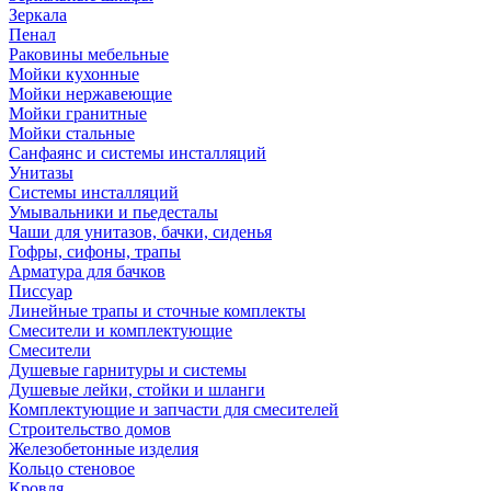
Зеркала
Пенал
Раковины мебельные
Мойки кухонные
Мойки нержавеющие
Мойки гранитные
Мойки стальные
Санфаянс и системы инсталляций
Унитазы
Системы инсталляций
Умывальники и пьедесталы
Чаши для унитазов, бачки, сиденья
Гофры, сифоны, трапы
Арматура для бачков
Писсуар
Линейные трапы и сточные комплекты
Смесители и комплектующие
Смесители
Душевые гарнитуры и системы
Душевые лейки, стойки и шланги
Комплектующие и запчасти для смесителей
Строительство домов
Железобетонные изделия
Кольцо стеновое
Кровля