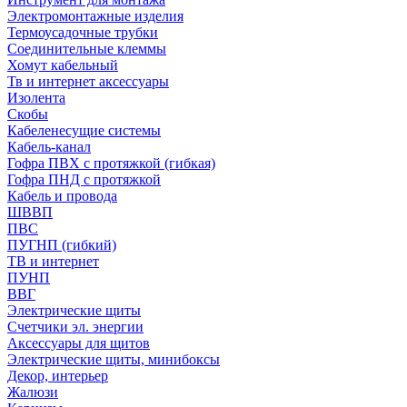
Электромонтажные изделия
Термоусадочные трубки
Соединительные клеммы
Хомут кабельный
Тв и интернет аксессуары
Изолента
Скобы
Кабеленесущие системы
Кабель-канал
Гофра ПВХ с протяжкой (гибкая)
Гофра ПНД с протяжкой
Кабель и провода
ШВВП
ПВС
ПУГНП (гибкий)
ТВ и интернет
ПУНП
ВВГ
Электрические щиты
Счетчики эл. энергии
Аксессуары для щитов
Электрические щиты, минибоксы
Декор, интерьер
Жалюзи