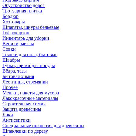
Обустройство дорог
Тротуарная плитка
Бордюр
Хозтовары
Шпагаты, шнуры бельевые
Гофрокартон
Инвентарь для уборки
Веники, метлы
Совки
Тряпки для пола, бытовые
Швабры
Губки, щетки для посуды
Вёдра, тазы
Бытовая химия
Лестницы, стремянки
Прочее
Мешки, пакеты для мусора
Лакокрасочные материалы
Строительная химия
Защита древесины
Лаки
Антисептики
Специальные покрытия для древесины
Шпаклевки по дереву