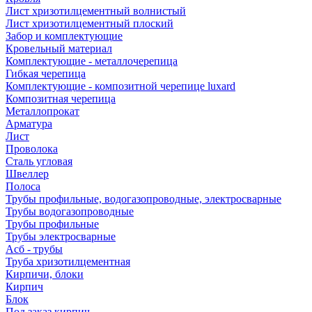
Лист хризотилцементный волнистый
Лист хризотилцементный плоский
Забор и комплектующие
Кровельный материал
Комплектующие - металлочерепица
Гибкая черепица
Комплектующие - композитной черепице luxard
Композитная черепица
Металлопрокат
Арматура
Лист
Проволока
Сталь угловая
Швеллер
Полоса
Трубы профильные, водогазопроводные, электросварные
Трубы водогазопроводные
Трубы профильные
Трубы электросварные
Асб - трубы
Труба хризотилцементная
Кирпичи, блоки
Кирпич
Блок
Под заказ кирпич