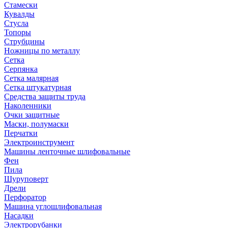
Стамески
Кувалды
Стусла
Топоры
Струбцины
Ножницы по металлу
Сетка
Серпянка
Сетка малярная
Сетка штукатурная
Средства защиты труда
Наколенники
Очки защитные
Маски, полумаски
Перчатки
Электроинструмент
Машины ленточные шлифовальные
Фен
Пила
Шуруповерт
Дрели
Перфоратор
Машина углошлифовальная
Насадки
Электрорубанки