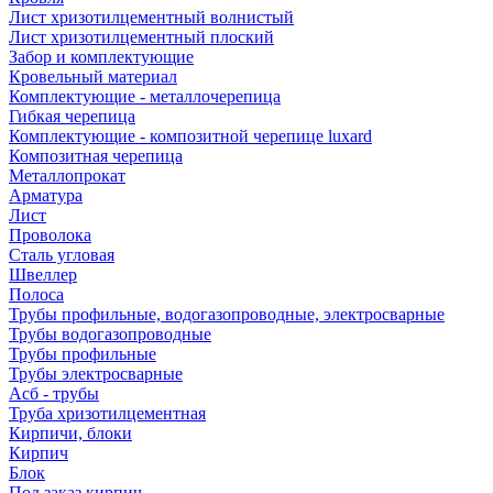
Лист хризотилцементный волнистый
Лист хризотилцементный плоский
Забор и комплектующие
Кровельный материал
Комплектующие - металлочерепица
Гибкая черепица
Комплектующие - композитной черепице luxard
Композитная черепица
Металлопрокат
Арматура
Лист
Проволока
Сталь угловая
Швеллер
Полоса
Трубы профильные, водогазопроводные, электросварные
Трубы водогазопроводные
Трубы профильные
Трубы электросварные
Асб - трубы
Труба хризотилцементная
Кирпичи, блоки
Кирпич
Блок
Под заказ кирпич