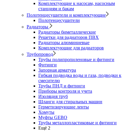
Комплектующие к насосам, насосным
станциям и бакам
Полотенцесушители и комплектующие
Полотенцесушители
Радиаторы
Радиаторы биметаллические
Решетки для радиаторов ПВХ
Радиаторы алюминиевые
Комплектующие для радиаторов
Трубопровод
Трубы полипропиленовые и фитинги
Фитинги
Запорная арматура
Гибкая подводка воды и газа, подводки к
смесителю
Трубы ПНД и фитинги
Приборы контроля и учета
Изоляция труб
Шланги для стиральных машин
Герметизирующие ленты
Хомуты
Муфты GEBO
Трубы металлопластиковые и фитинги
Ещё 2