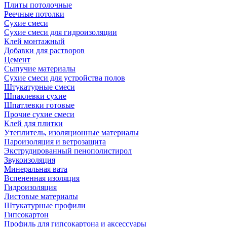
Плиты потолочные
Реечные потолки
Сухие смеси
Сухие смеси для гидроизоляции
Клей монтажный
Добавки для растворов
Цемент
Сыпучие материалы
Сухие смеси для устройства полов
Штукатурные смеси
Шпаклевки сухие
Шпатлевки готовые
Прочие сухие смеси
Клей для плитки
Утеплитель, изоляционные материалы
Пароизоляция и ветрозащита
Экструдированный пенополистирол
Звукоизоляция
Минеральная вата
Вспененная изоляция
Гидроизоляция
Листовые материалы
Штукатурные профили
Гипсокартон
Профиль для гипсокартона и аксессуары