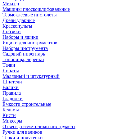
Миксер
Машины плоскошлифовальные
Термоклеевые пистолеты
Дрели ударные
Краскопульты
Лобзики
Наборы и ящики
Ящики для инструментов
Наборы инструмента
Садовый инвентарь
Топорища, черенки
Тачки
Лопаты
Малярный и штукатурный
Шпатели
Валики
Правила
Гладилки
Ёмкости строительные
Кельмы
Кисти
Миксеры
Отвесы, разметочный инструмент
Ручки для валиков
Терки и полутерки