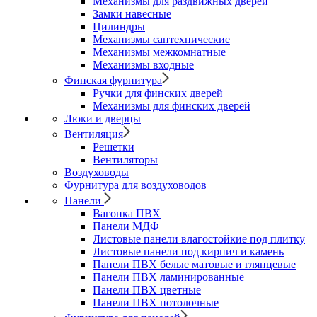
Механизмы для раздвижных дверей
Замки навесные
Цилиндры
Механизмы сантехнические
Механизмы межкомнатные
Механизмы входные
Финская фурнитура
Ручки для финских дверей
Механизмы для финских дверей
Люки и дверцы
Вентиляция
Решетки
Вентиляторы
Воздуховоды
Фурнитура для воздуховодов
Панели
Вагонка ПВХ
Панели МДФ
Листовые панели влагостойкие под плитку
Листовые панели под кирпич и камень
Панели ПВХ белые матовые и глянцевые
Панели ПВХ ламинированные
Панели ПВХ цветные
Панели ПВХ потолочные