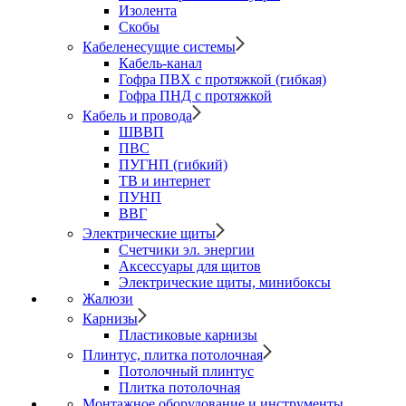
Изолента
Скобы
Кабеленесущие системы
Кабель-канал
Гофра ПВХ с протяжкой (гибкая)
Гофра ПНД с протяжкой
Кабель и провода
ШВВП
ПВС
ПУГНП (гибкий)
ТВ и интернет
ПУНП
ВВГ
Электрические щиты
Счетчики эл. энергии
Аксессуары для щитов
Электрические щиты, минибоксы
Жалюзи
Карнизы
Пластиковые карнизы
Плинтус, плитка потолочная
Потолочный плинтус
Плитка потолочная
Монтажное оборудование и инструменты