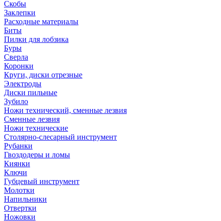
Скобы
Заклепки
Расходные материалы
Биты
Пилки для лобзика
Буры
Сверла
Коронки
Круги, диски отрезные
Электроды
Диски пильные
Зубило
Ножи технический, сменные лезвия
Сменные лезвия
Ножи технические
Столярно-слесарный инструмент
Рубанки
Гвоздодеры и ломы
Киянки
Ключи
Губцевый инструмент
Молотки
Напильники
Отвертки
Ножовки