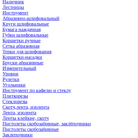
Наличник
Лестницы
Инструмент
Абразивно-шлифовальный
Круги шлифовальные
Бумага наждачная
Губки шлифовальные
Корщетки ручные
Сетка абразивная
Терки для шлифования
Корщетки-насадки
Бруски абразивные
Измерительный
Уровни
Рулетки
Угольники
Инструмент по кафелю и стеклу
Плиткорезы
Стеклорезы
Скотч,лента, изолента
Лента, изолента
Ленты клейкие, скотч
Пистолеты скобозабивные, заклёпочники
Пистолеты скобозабивные
Заклепочники