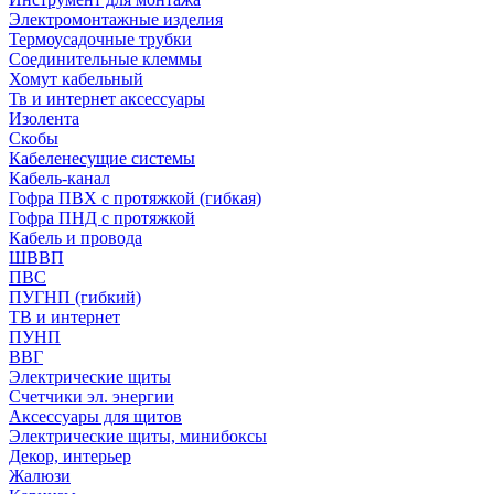
Электромонтажные изделия
Термоусадочные трубки
Соединительные клеммы
Хомут кабельный
Тв и интернет аксессуары
Изолента
Скобы
Кабеленесущие системы
Кабель-канал
Гофра ПВХ с протяжкой (гибкая)
Гофра ПНД с протяжкой
Кабель и провода
ШВВП
ПВС
ПУГНП (гибкий)
ТВ и интернет
ПУНП
ВВГ
Электрические щиты
Счетчики эл. энергии
Аксессуары для щитов
Электрические щиты, минибоксы
Декор, интерьер
Жалюзи