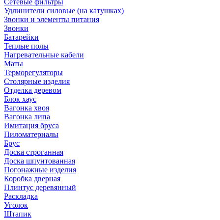
Сетевые фильтры
Удлинители силовые (на катушках)
Звонки и элементы питания
Звонки
Батарейки
Теплые полы
Нагревательные кабели
Маты
Терморегуляторы
Столярные изделия
Отделка деревом
Блок хаус
Вагонка хвоя
Вагонка липа
Имитация бруса
Пиломатериалы
Брус
Доска строганная
Доска шпунтованная
Погонажные изделия
Коробка дверная
Плинтус деревянный
Раскладка
Уголок
Штапик