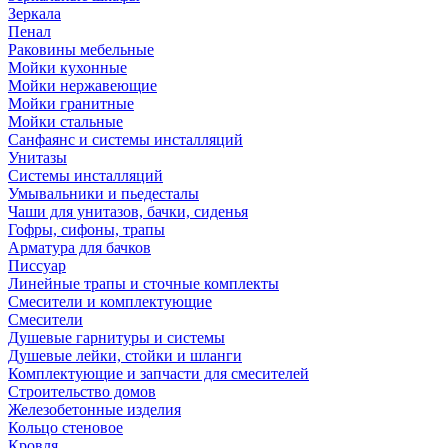
Зеркала
Пенал
Раковины мебельные
Мойки кухонные
Мойки нержавеющие
Мойки гранитные
Мойки стальные
Санфаянс и системы инсталляций
Унитазы
Системы инсталляций
Умывальники и пьедесталы
Чаши для унитазов, бачки, сиденья
Гофры, сифоны, трапы
Арматура для бачков
Писсуар
Линейные трапы и сточные комплекты
Смесители и комплектующие
Смесители
Душевые гарнитуры и системы
Душевые лейки, стойки и шланги
Комплектующие и запчасти для смесителей
Строительство домов
Железобетонные изделия
Кольцо стеновое
Кровля