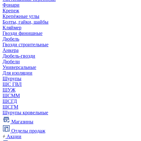
Фонари
Крепеж
Крепёжные углы
Болты, гайки, шайбы
Кляймер
Гвозди финишные
Дюбель
Гвозди строительные
Анкера
Дюбель-гвозди
Дюбели
Универсальные
Для изоляции
Шурупы
ШС ГВЛ
ШУЖ
ШСММ
ШСГД
ШСГМ
Шурупы кровельные
Магазины
Отделы продаж
Акции