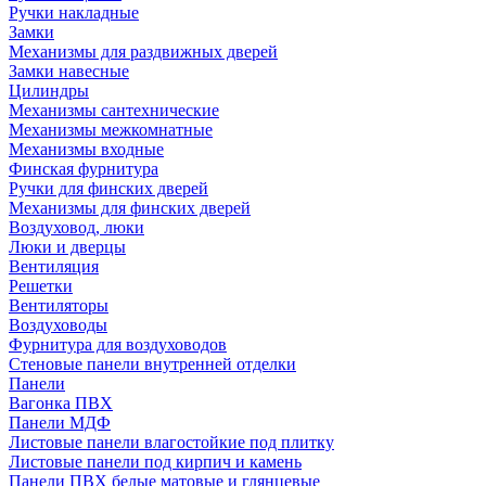
Ручки накладные
Замки
Механизмы для раздвижных дверей
Замки навесные
Цилиндры
Механизмы сантехнические
Механизмы межкомнатные
Механизмы входные
Финская фурнитура
Ручки для финских дверей
Механизмы для финских дверей
Воздуховод, люки
Люки и дверцы
Вентиляция
Решетки
Вентиляторы
Воздуховоды
Фурнитура для воздуховодов
Стеновые панели внутренней отделки
Панели
Вагонка ПВХ
Панели МДФ
Листовые панели влагостойкие под плитку
Листовые панели под кирпич и камень
Панели ПВХ белые матовые и глянцевые