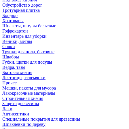
Обустройство дорог
Тротуарная плитка
Бордюр
Хозтовары
Шпагаты, шнуры бельевые
Гофрокартон
Инвентарь для уборки
Веники, метлы
Совки
Тряпки для пола, бытовые
Швабры
Губки, щетки для посуды
Вёдра, тазы
Бытовая химия
Лестницы, стремянки
Прочее
Мешки, пакеты для мусора
Лакокрасочные материалы
Строительная химия
Защита древесины
Лаки
Антисептики
Специальные покрытия для древесины
Шпаклевки по дереву