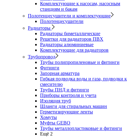
Комплектующие к насосам, насосным
станциям и бакам
Полотенцесушители и комплектующие
Полотенцесушители
Радиаторы
Радиаторы биметаллические
Решетки для радиаторов ПВХ
Радиаторы алюминиевые
Комплектующие для радиаторов
Трубопровод
Трубы полипропиленовые и фитинги
Фитинги
Запорная арматура
Гибкая подводка воды и газа, подводки к
смесителю
Трубы ПНД и фитинги
Приборы контроля и учета
Изоляция труб
Шланги для стиральных машин
Герметизирующие ленты
Хомуты
Муфты GEBO
Трубы металлопластиковые и фитинги
Ещё 2