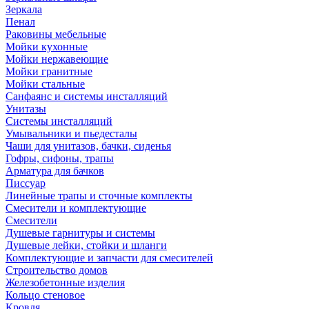
Зеркала
Пенал
Раковины мебельные
Мойки кухонные
Мойки нержавеющие
Мойки гранитные
Мойки стальные
Санфаянс и системы инсталляций
Унитазы
Системы инсталляций
Умывальники и пьедесталы
Чаши для унитазов, бачки, сиденья
Гофры, сифоны, трапы
Арматура для бачков
Писсуар
Линейные трапы и сточные комплекты
Смесители и комплектующие
Смесители
Душевые гарнитуры и системы
Душевые лейки, стойки и шланги
Комплектующие и запчасти для смесителей
Строительство домов
Железобетонные изделия
Кольцо стеновое
Кровля