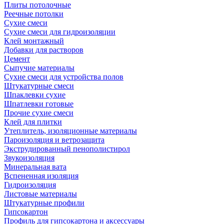
Плиты потолочные
Реечные потолки
Сухие смеси
Сухие смеси для гидроизоляции
Клей монтажный
Добавки для растворов
Цемент
Сыпучие материалы
Сухие смеси для устройства полов
Штукатурные смеси
Шпаклевки сухие
Шпатлевки готовые
Прочие сухие смеси
Клей для плитки
Утеплитель, изоляционные материалы
Пароизоляция и ветрозащита
Экструдированный пенополистирол
Звукоизоляция
Минеральная вата
Вспененная изоляция
Гидроизоляция
Листовые материалы
Штукатурные профили
Гипсокартон
Профиль для гипсокартона и аксессуары