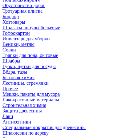
Обустройство дорог
Тротуарная плитка
Бордюр
Хозтовары
Шпагаты, шнуры бельевые
Гофрокартон
Инвентарь для уборки
Веники, метлы
Совки
Тряпки для пола, бытовые
Швабры
Губки, щетки для посуды
Вёдра, тазы
Бытовая химия
Лестницы, стремянки
Прочее
Мешки, пакеты для мусора
Лакокрасочные материалы
Строительная химия
Защита древесины
Лаки
Антисептики
Специальные покрытия для древесины
Шпаклевки по дереву