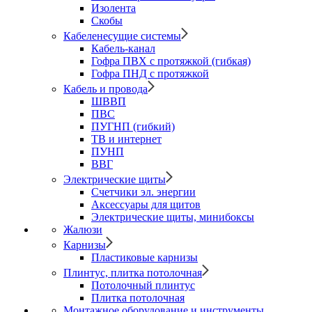
Изолента
Скобы
Кабеленесущие системы
Кабель-канал
Гофра ПВХ с протяжкой (гибкая)
Гофра ПНД с протяжкой
Кабель и провода
ШВВП
ПВС
ПУГНП (гибкий)
ТВ и интернет
ПУНП
ВВГ
Электрические щиты
Счетчики эл. энергии
Аксессуары для щитов
Электрические щиты, минибоксы
Жалюзи
Карнизы
Пластиковые карнизы
Плинтус, плитка потолочная
Потолочный плинтус
Плитка потолочная
Монтажное оборудование и инструменты