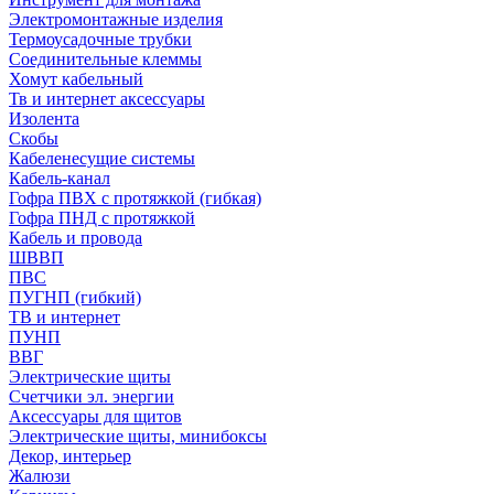
Электромонтажные изделия
Термоусадочные трубки
Соединительные клеммы
Хомут кабельный
Тв и интернет аксессуары
Изолента
Скобы
Кабеленесущие системы
Кабель-канал
Гофра ПВХ с протяжкой (гибкая)
Гофра ПНД с протяжкой
Кабель и провода
ШВВП
ПВС
ПУГНП (гибкий)
ТВ и интернет
ПУНП
ВВГ
Электрические щиты
Счетчики эл. энергии
Аксессуары для щитов
Электрические щиты, минибоксы
Декор, интерьер
Жалюзи