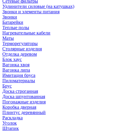
Сетевые фильтры
Удлинители силовые (на катушках)
Звонки и элементы питания
Звонки
Батарейки
Теплые полы
Нагревательные кабели
Маты
Терморегуляторы
Столярные изделия
Отделка деревом
Блок хаус
Вагонка хвоя
Вагонка липа
Имитация бруса
Пиломатериалы
Брус
Доска строганная
Доска шпунтованная
Погонажные изделия
Коробка дверная
Плинтус деревянный
Раскладка
Уголок
Штапик