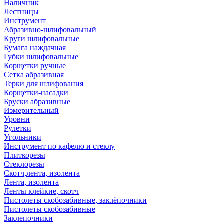
Наличник
Лестницы
Инструмент
Абразивно-шлифовальный
Круги шлифовальные
Бумага наждачная
Губки шлифовальные
Корщетки ручные
Сетка абразивная
Терки для шлифования
Корщетки-насадки
Бруски абразивные
Измерительный
Уровни
Рулетки
Угольники
Инструмент по кафелю и стеклу
Плиткорезы
Стеклорезы
Скотч,лента, изолента
Лента, изолента
Ленты клейкие, скотч
Пистолеты скобозабивные, заклёпочники
Пистолеты скобозабивные
Заклепочники