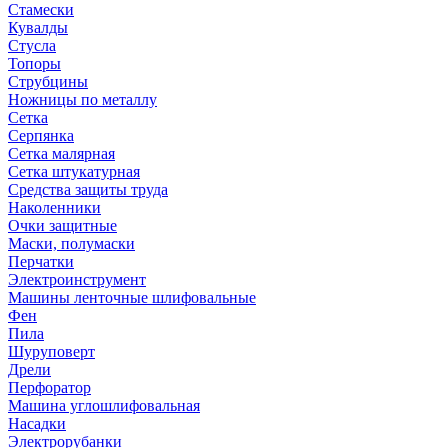
Стамески
Кувалды
Стусла
Топоры
Струбцины
Ножницы по металлу
Сетка
Серпянка
Сетка малярная
Сетка штукатурная
Средства защиты труда
Наколенники
Очки защитные
Маски, полумаски
Перчатки
Электроинструмент
Машины ленточные шлифовальные
Фен
Пила
Шуруповерт
Дрели
Перфоратор
Машина углошлифовальная
Насадки
Электрорубанки