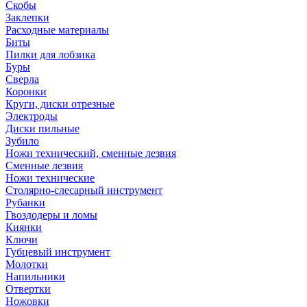
Скобы
Заклепки
Расходные материалы
Биты
Пилки для лобзика
Буры
Сверла
Коронки
Круги, диски отрезные
Электроды
Диски пильные
Зубило
Ножи технический, сменные лезвия
Сменные лезвия
Ножи технические
Столярно-слесарный инструмент
Рубанки
Гвоздодеры и ломы
Киянки
Ключи
Губцевый инструмент
Молотки
Напильники
Отвертки
Ножовки