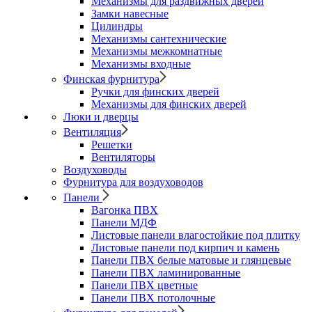
Механизмы для раздвижных дверей
Замки навесные
Цилиндры
Механизмы сантехнические
Механизмы межкомнатные
Механизмы входные
Финская фурнитура
Ручки для финских дверей
Механизмы для финских дверей
Люки и дверцы
Вентиляция
Решетки
Вентиляторы
Воздуховоды
Фурнитура для воздуховодов
Панели
Вагонка ПВХ
Панели МДФ
Листовые панели влагостойкие под плитку
Листовые панели под кирпич и камень
Панели ПВХ белые матовые и глянцевые
Панели ПВХ ламинированные
Панели ПВХ цветные
Панели ПВХ потолочные