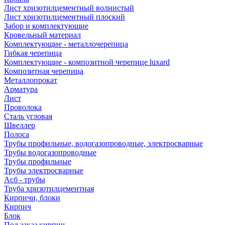
Лист хризотилцементный волнистый
Лист хризотилцементный плоский
Забор и комплектующие
Кровельный материал
Комплектующие - металлочерепица
Гибкая черепица
Комплектующие - композитной черепице luxard
Композитная черепица
Металлопрокат
Арматура
Лист
Проволока
Сталь угловая
Швеллер
Полоса
Трубы профильные, водогазопроводные, электросварные
Трубы водогазопроводные
Трубы профильные
Трубы электросварные
Асб - трубы
Труба хризотилцементная
Кирпичи, блоки
Кирпич
Блок
Под заказ кирпич