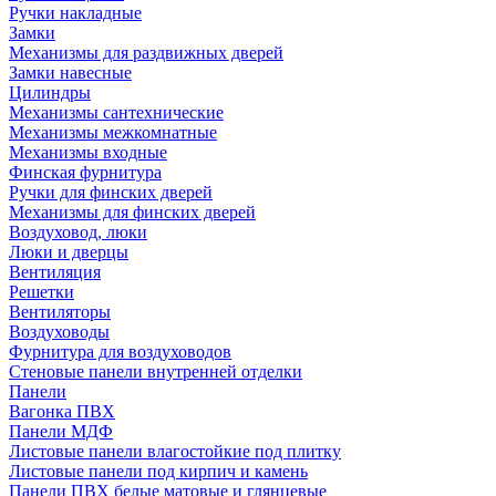
Ручки накладные
Замки
Механизмы для раздвижных дверей
Замки навесные
Цилиндры
Механизмы сантехнические
Механизмы межкомнатные
Механизмы входные
Финская фурнитура
Ручки для финских дверей
Механизмы для финских дверей
Воздуховод, люки
Люки и дверцы
Вентиляция
Решетки
Вентиляторы
Воздуховоды
Фурнитура для воздуховодов
Стеновые панели внутренней отделки
Панели
Вагонка ПВХ
Панели МДФ
Листовые панели влагостойкие под плитку
Листовые панели под кирпич и камень
Панели ПВХ белые матовые и глянцевые