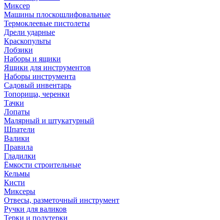
Миксер
Машины плоскошлифовальные
Термоклеевые пистолеты
Дрели ударные
Краскопульты
Лобзики
Наборы и ящики
Ящики для инструментов
Наборы инструмента
Садовый инвентарь
Топорища, черенки
Тачки
Лопаты
Малярный и штукатурный
Шпатели
Валики
Правила
Гладилки
Ёмкости строительные
Кельмы
Кисти
Миксеры
Отвесы, разметочный инструмент
Ручки для валиков
Терки и полутерки