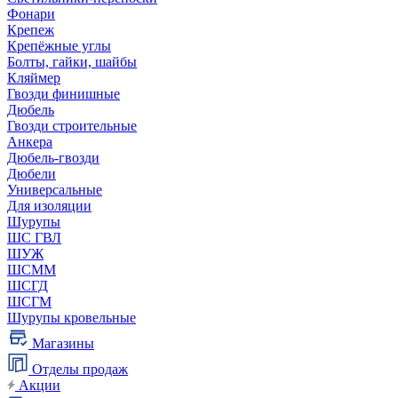
Фонари
Крепеж
Крепёжные углы
Болты, гайки, шайбы
Кляймер
Гвозди финишные
Дюбель
Гвозди строительные
Анкера
Дюбель-гвозди
Дюбели
Универсальные
Для изоляции
Шурупы
ШС ГВЛ
ШУЖ
ШСММ
ШСГД
ШСГМ
Шурупы кровельные
Магазины
Отделы продаж
Акции