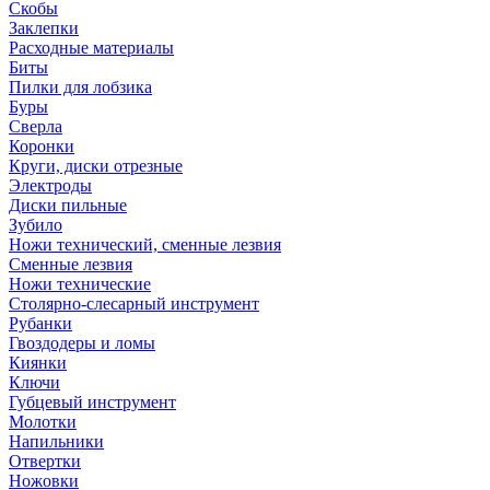
Скобы
Заклепки
Расходные материалы
Биты
Пилки для лобзика
Буры
Сверла
Коронки
Круги, диски отрезные
Электроды
Диски пильные
Зубило
Ножи технический, сменные лезвия
Сменные лезвия
Ножи технические
Столярно-слесарный инструмент
Рубанки
Гвоздодеры и ломы
Киянки
Ключи
Губцевый инструмент
Молотки
Напильники
Отвертки
Ножовки