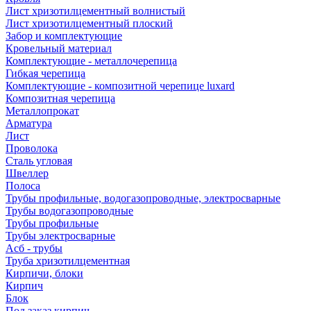
Лист хризотилцементный волнистый
Лист хризотилцементный плоский
Забор и комплектующие
Кровельный материал
Комплектующие - металлочерепица
Гибкая черепица
Комплектующие - композитной черепице luxard
Композитная черепица
Металлопрокат
Арматура
Лист
Проволока
Сталь угловая
Швеллер
Полоса
Трубы профильные, водогазопроводные, электросварные
Трубы водогазопроводные
Трубы профильные
Трубы электросварные
Асб - трубы
Труба хризотилцементная
Кирпичи, блоки
Кирпич
Блок
Под заказ кирпич