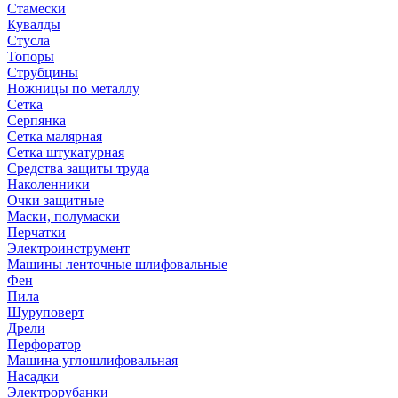
Стамески
Кувалды
Стусла
Топоры
Струбцины
Ножницы по металлу
Сетка
Серпянка
Сетка малярная
Сетка штукатурная
Средства защиты труда
Наколенники
Очки защитные
Маски, полумаски
Перчатки
Электроинструмент
Машины ленточные шлифовальные
Фен
Пила
Шуруповерт
Дрели
Перфоратор
Машина углошлифовальная
Насадки
Электрорубанки