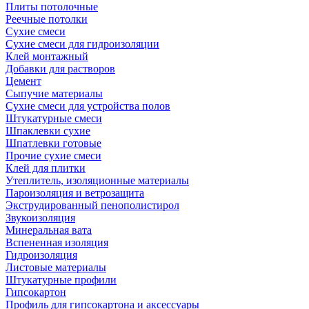
Плиты потолочные
Реечные потолки
Сухие смеси
Сухие смеси для гидроизоляции
Клей монтажный
Добавки для растворов
Цемент
Сыпучие материалы
Сухие смеси для устройства полов
Штукатурные смеси
Шпаклевки сухие
Шпатлевки готовые
Прочие сухие смеси
Клей для плитки
Утеплитель, изоляционные материалы
Пароизоляция и ветрозащита
Экструдированный пенополистирол
Звукоизоляция
Минеральная вата
Вспененная изоляция
Гидроизоляция
Листовые материалы
Штукатурные профили
Гипсокартон
Профиль для гипсокартона и аксессуары