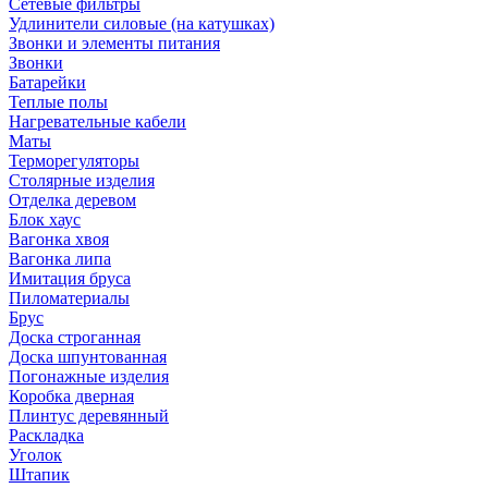
Сетевые фильтры
Удлинители силовые (на катушках)
Звонки и элементы питания
Звонки
Батарейки
Теплые полы
Нагревательные кабели
Маты
Терморегуляторы
Столярные изделия
Отделка деревом
Блок хаус
Вагонка хвоя
Вагонка липа
Имитация бруса
Пиломатериалы
Брус
Доска строганная
Доска шпунтованная
Погонажные изделия
Коробка дверная
Плинтус деревянный
Раскладка
Уголок
Штапик