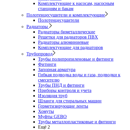
Комплектующие к насосам, насосным
станциям и бакам
Полотенцесушители и комплектующие
Полотенцесушители
Радиаторы
Радиаторы биметаллические
Решетки для радиаторов ПВХ
Радиаторы алюминиевые
Комплектующие для радиаторов
Трубопровод
Трубы полипропиленовые и фитинги
Фитинги
Запорная арматура
Гибкая подводка воды и газа, подводки к
смесителю
Трубы ПНД и фитинги
Приборы контроля и учета
Изоляция труб
Шланги для стиральных машин
Герметизирующие ленты
Хомуты
Муфты GEBO
Трубы металлопластиковые и фитинги
Ещё 2