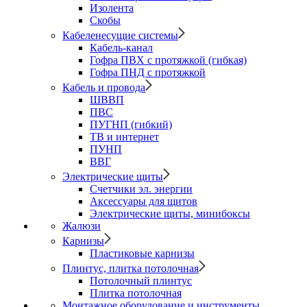
Изолента
Скобы
Кабеленесущие системы
Кабель-канал
Гофра ПВХ с протяжкой (гибкая)
Гофра ПНД с протяжкой
Кабель и провода
ШВВП
ПВС
ПУГНП (гибкий)
ТВ и интернет
ПУНП
ВВГ
Электрические щиты
Счетчики эл. энергии
Аксессуары для щитов
Электрические щиты, минибоксы
Жалюзи
Карнизы
Пластиковые карнизы
Плинтус, плитка потолочная
Потолочный плинтус
Плитка потолочная
Монтажное оборудование и инструменты