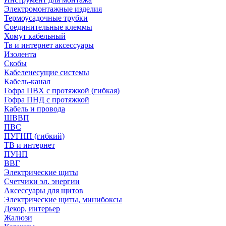
Электромонтажные изделия
Термоусадочные трубки
Соединительные клеммы
Хомут кабельный
Тв и интернет аксессуары
Изолента
Скобы
Кабеленесущие системы
Кабель-канал
Гофра ПВХ с протяжкой (гибкая)
Гофра ПНД с протяжкой
Кабель и провода
ШВВП
ПВС
ПУГНП (гибкий)
ТВ и интернет
ПУНП
ВВГ
Электрические щиты
Счетчики эл. энергии
Аксессуары для щитов
Электрические щиты, минибоксы
Декор, интерьер
Жалюзи