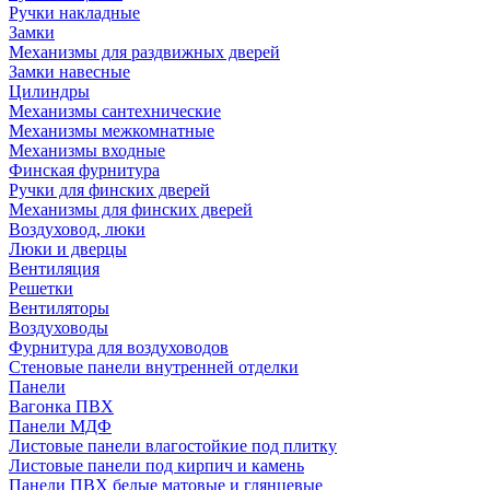
Ручки накладные
Замки
Механизмы для раздвижных дверей
Замки навесные
Цилиндры
Механизмы сантехнические
Механизмы межкомнатные
Механизмы входные
Финская фурнитура
Ручки для финских дверей
Механизмы для финских дверей
Воздуховод, люки
Люки и дверцы
Вентиляция
Решетки
Вентиляторы
Воздуховоды
Фурнитура для воздуховодов
Стеновые панели внутренней отделки
Панели
Вагонка ПВХ
Панели МДФ
Листовые панели влагостойкие под плитку
Листовые панели под кирпич и камень
Панели ПВХ белые матовые и глянцевые