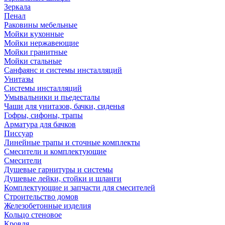
Зеркала
Пенал
Раковины мебельные
Мойки кухонные
Мойки нержавеющие
Мойки гранитные
Мойки стальные
Санфаянс и системы инсталляций
Унитазы
Системы инсталляций
Умывальники и пьедесталы
Чаши для унитазов, бачки, сиденья
Гофры, сифоны, трапы
Арматура для бачков
Писсуар
Линейные трапы и сточные комплекты
Смесители и комплектующие
Смесители
Душевые гарнитуры и системы
Душевые лейки, стойки и шланги
Комплектующие и запчасти для смесителей
Строительство домов
Железобетонные изделия
Кольцо стеновое
Кровля