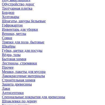
Обустройство дорог
Тротуарная плитка
Бордюр
Хозтовары
Шпагаты, шнуры бельевые
Гофрокартон
Инвентарь для уборки
Веники, метлы
Совки
Тряпки для пола, бытовые
Швабры
Губки, щетки для посуды
Вёдра, тазы
Бытовая химия
Лестницы, стремянки
Прочее
Мешки, пакеты для мусора
Лакокрасочные материалы
Строительная химия
Защита древесины
Лаки
Антисептики
Специальные покрытия для древесины
Шпаклевки по дереву