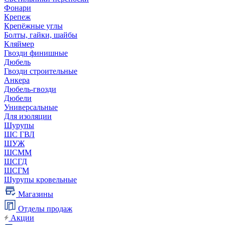
Фонари
Крепеж
Крепёжные углы
Болты, гайки, шайбы
Кляймер
Гвозди финишные
Дюбель
Гвозди строительные
Анкера
Дюбель-гвозди
Дюбели
Универсальные
Для изоляции
Шурупы
ШС ГВЛ
ШУЖ
ШСММ
ШСГД
ШСГМ
Шурупы кровельные
Магазины
Отделы продаж
Акции