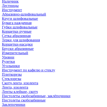
Наличник
Лестницы
Инструмент
Абразивно-шлифовальный
Круги шлифовальные
Бумага наждачная
Губки шлифовальные
Корщетки ручные
Сетка абразивная
Терки для шлифования
Корщетки-насадки
Бруски абразивные
Измерительный
Уровни
Рулетки
Угольники
Инструмент по кафелю и стеклу
Плиткорезы
Стеклорезы
Скотч,лента, изолента
Лента, изолента
Ленты клейкие, скотч
Пистолеты скобозабивные, заклёпочники
Пистолеты скобозабивные
Заклепочники