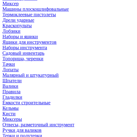
Миксер
Машины плоскошлифовальные
Термоклеевые пистолеты
Дрели ударные
Краскопульты
Лобзики
Наборы и ящики
Ящики для инструментов
Наборы инструмента
Садовый инвентарь
Топорища, черенки
Тачки
Лопаты
Малярный и штукатурный
Шпатели
Валики
Правила
Гладилки
Ёмкости строительные
Кельмы
Кисти
Миксеры
Отвесы, разметочный инструмент
Ручки для валиков
Терки и полутерки