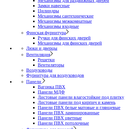
Механизмы для раздвижных дверей
Замки навесные
Цилиндры
Механизмы сантехнические
Механизмы межкомнатные
Механизмы входные
Финская фурнитура
Ручки для финских дверей
Механизмы для финских дверей
Люки и дверцы
Вентиляция
Решетки
Вентиляторы
Воздуховоды
Фурнитура для воздуховодов
Панели
Вагонка ПВХ
Панели МДФ
Листовые панели влагостойкие под плитку
Листовые панели под кирпич и камень
Панели ПВХ белые матовые и глянцевые
Панели ПВХ ламинированные
Панели ПВХ цветные
Панели ПВХ потолочные