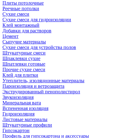
Плиты потолочные
Реечные потолки
Сухие смеси
Сухие смеси для гидроизоляции
Клей монтажный
Добавки для растворов
Цемент
Сыпучие материалы
Сухие смеси для устройства полов
Штукатурные смеси
Шпаклевки сухие
Шпатлевки готовые
Прочие сухие смеси
Клей для плитки
Утеплитель, изоляционные материалы
Пароизоляция и ветрозащита
Экструдированный пенополистирол
Звукоизоляция
Минеральная вата
Вспененная изоляция
Гидроизоляция
Листовые материалы
Штукатурные профили
Гипсокартон
Профиль для гипсокартона и аксессуары