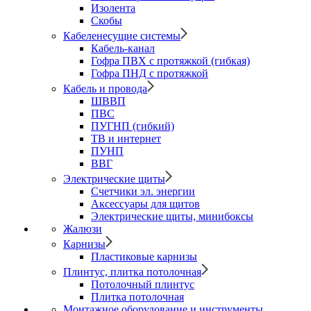
Изолента
Скобы
Кабеленесущие системы
Кабель-канал
Гофра ПВХ с протяжкой (гибкая)
Гофра ПНД с протяжкой
Кабель и провода
ШВВП
ПВС
ПУГНП (гибкий)
ТВ и интернет
ПУНП
ВВГ
Электрические щиты
Счетчики эл. энергии
Аксессуары для щитов
Электрические щиты, минибоксы
Жалюзи
Карнизы
Пластиковые карнизы
Плинтус, плитка потолочная
Потолочный плинтус
Плитка потолочная
Монтажное оборудование и инструменты