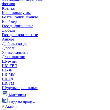
Фонари
Крепеж
Крепёжные углы
Болты, гайки, шайбы
Кляймер
Гвозди финишные
Дюбель
Гвозди строительные
Анкера
Дюбель-гвозди
Дюбели
Универсальные
Для изоляции
Шурупы
ШС ГВЛ
ШУЖ
ШСММ
ШСГД
ШСГМ
Шурупы кровельные
Магазины
Отделы продаж
Акции