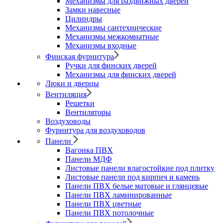
Механизмы для раздвижных дверей
Замки навесные
Цилиндры
Механизмы сантехнические
Механизмы межкомнатные
Механизмы входные
Финская фурнитура
Ручки для финских дверей
Механизмы для финских дверей
Люки и дверцы
Вентиляция
Решетки
Вентиляторы
Воздуховоды
Фурнитура для воздуховодов
Панели
Вагонка ПВХ
Панели МДФ
Листовые панели влагостойкие под плитку
Листовые панели под кирпич и камень
Панели ПВХ белые матовые и глянцевые
Панели ПВХ ламинированные
Панели ПВХ цветные
Панели ПВХ потолочные