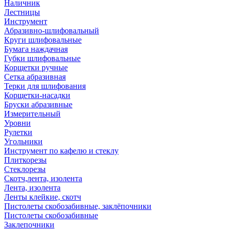
Наличник
Лестницы
Инструмент
Абразивно-шлифовальный
Круги шлифовальные
Бумага наждачная
Губки шлифовальные
Корщетки ручные
Сетка абразивная
Терки для шлифования
Корщетки-насадки
Бруски абразивные
Измерительный
Уровни
Рулетки
Угольники
Инструмент по кафелю и стеклу
Плиткорезы
Стеклорезы
Скотч,лента, изолента
Лента, изолента
Ленты клейкие, скотч
Пистолеты скобозабивные, заклёпочники
Пистолеты скобозабивные
Заклепочники