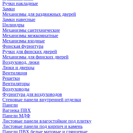
Ручки накладные
Замки
Механизмы для раздвижных дверей
Замки навесные
Цилиндры
Механизмы сантехнические
Механизмы межкомнатные
Механизмы входные
Финская фурнитура
Ручки для финских дверей
Механизмы для финских дверей
Воздуховод, люки
Люки и дверцы
Вентиляция
Решетки
Вентиляторы
Воздуховоды
Фурнитура для воздуховодов
Стеновые панели внутренней отделки
Панели
Вагонка ПВХ
Панели МДФ
Листовые панели влагостойкие под плитку
Листовые панели под кирпич и камень
Панели ПВХ белые матовые и глянцевые