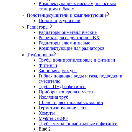
Комплектующие к насосам, насосным
станциям и бакам
Полотенцесушители и комплектующие
Полотенцесушители
Радиаторы
Радиаторы биметаллические
Решетки для радиаторов ПВХ
Радиаторы алюминиевые
Комплектующие для радиаторов
Трубопровод
Трубы полипропиленовые и фитинги
Фитинги
Запорная арматура
Гибкая подводка воды и газа, подводки к
смесителю
Трубы ПНД и фитинги
Приборы контроля и учета
Изоляция труб
Шланги для стиральных машин
Герметизирующие ленты
Хомуты
Муфты GEBO
Трубы металлопластиковые и фитинги
Ещё 2