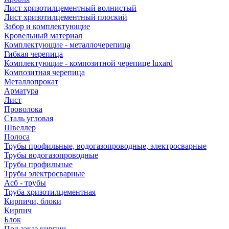
Лист хризотилцементный волнистый
Лист хризотилцементный плоский
Забор и комплектующие
Кровельный материал
Комплектующие - металлочерепица
Гибкая черепица
Комплектующие - композитной черепице luxard
Композитная черепица
Металлопрокат
Арматура
Лист
Проволока
Сталь угловая
Швеллер
Полоса
Трубы профильные, водогазопроводные, электросварные
Трубы водогазопроводные
Трубы профильные
Трубы электросварные
Асб - трубы
Труба хризотилцементная
Кирпичи, блоки
Кирпич
Блок
Под заказ кирпич