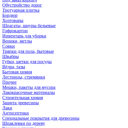
Обустройство дорог
Тротуарная плитка
Бордюр
Хозтовары
Шпагаты, шнуры бельевые
Гофрокартон
Инвентарь для уборки
Веники, метлы
Совки
Тряпки для пола, бытовые
Швабры
Губки, щетки для посуды
Вёдра, тазы
Бытовая химия
Лестницы, стремянки
Прочее
Мешки, пакеты для мусора
Лакокрасочные материалы
Строительная химия
Защита древесины
Лаки
Антисептики
Специальные покрытия для древесины
Шпаклевки по дереву