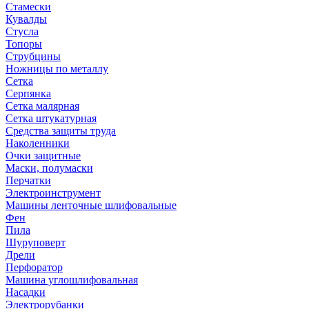
Стамески
Кувалды
Стусла
Топоры
Струбцины
Ножницы по металлу
Сетка
Серпянка
Сетка малярная
Сетка штукатурная
Средства защиты труда
Наколенники
Очки защитные
Маски, полумаски
Перчатки
Электроинструмент
Машины ленточные шлифовальные
Фен
Пила
Шуруповерт
Дрели
Перфоратор
Машина углошлифовальная
Насадки
Электрорубанки