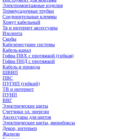
Электромонтажные изделия
Термоусадочные трубки
Соединительные клеммы
Хомут кабельный
Тв и интернет аксессуары
Изолента
Скобы
Кабеленесущие системы
Кабель-канал
Гофра ПВХ с протяжкой (гибкая)
Гофра ПНД с протяжкой
Кабель и провода
ШВВП
ПВС
ПУГНП (гибкий)
ТВ и интернет
ПУНП
ВВГ
Электрические щиты
Счетчики эл. энергии
Аксессуары для щитов
Электрические щиты, минибоксы
Декор, интерьер
Жалюзи