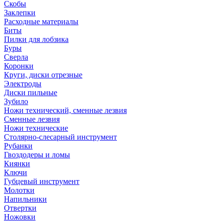
Скобы
Заклепки
Расходные материалы
Биты
Пилки для лобзика
Буры
Сверла
Коронки
Круги, диски отрезные
Электроды
Диски пильные
Зубило
Ножи технический, сменные лезвия
Сменные лезвия
Ножи технические
Столярно-слесарный инструмент
Рубанки
Гвоздодеры и ломы
Киянки
Ключи
Губцевый инструмент
Молотки
Напильники
Отвертки
Ножовки