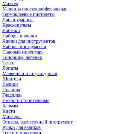
Миксер
Машины плоскошлифовальные
Термоклеевые пистолеты
Дрели ударные
Краскопульты
Лобзики
Наборы и ящики
Ящики для инструментов
Наборы инструмента
Садовый инвентарь
Топорища, черенки
Тачки
Лопаты
Малярный и штукатурный
Шпатели
Валики
Правила
Гладилки
Ёмкости строительные
Кельмы
Кисти
Миксеры
Отвесы, разметочный инструмент
Ручки для валиков
Терки и полутерки