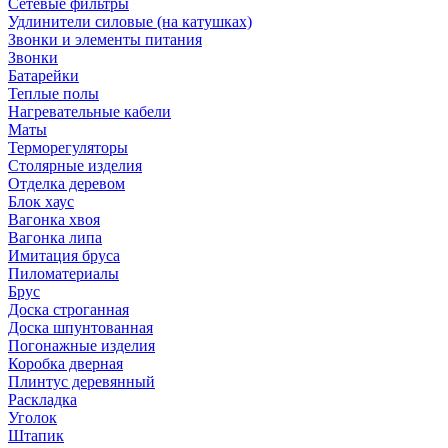
Сетевые фильтры
Удлинители силовые (на катушках)
Звонки и элементы питания
Звонки
Батарейки
Теплые полы
Нагревательные кабели
Маты
Терморегуляторы
Столярные изделия
Отделка деревом
Блок хаус
Вагонка хвоя
Вагонка липа
Имитация бруса
Пиломатериалы
Брус
Доска строганная
Доска шпунтованная
Погонажные изделия
Коробка дверная
Плинтус деревянный
Раскладка
Уголок
Штапик