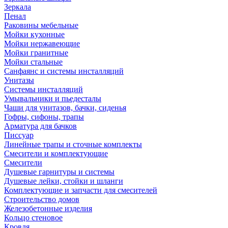
Зеркала
Пенал
Раковины мебельные
Мойки кухонные
Мойки нержавеющие
Мойки гранитные
Мойки стальные
Санфаянс и системы инсталляций
Унитазы
Системы инсталляций
Умывальники и пьедесталы
Чаши для унитазов, бачки, сиденья
Гофры, сифоны, трапы
Арматура для бачков
Писсуар
Линейные трапы и сточные комплекты
Смесители и комплектующие
Смесители
Душевые гарнитуры и системы
Душевые лейки, стойки и шланги
Комплектующие и запчасти для смесителей
Строительство домов
Железобетонные изделия
Кольцо стеновое
Кровля