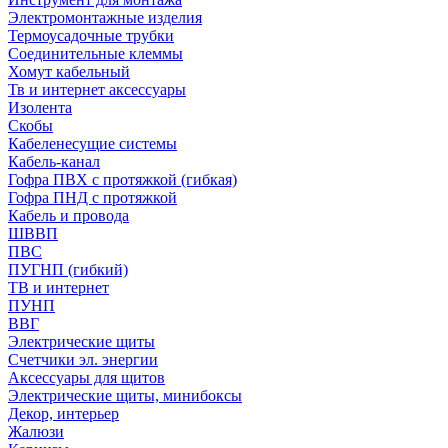
Электромонтажные изделия
Термоусадочные трубки
Соединительные клеммы
Хомут кабельный
Тв и интернет аксессуары
Изолента
Скобы
Кабеленесущие системы
Кабель-канал
Гофра ПВХ с протяжкой (гибкая)
Гофра ПНД с протяжкой
Кабель и провода
ШВВП
ПВС
ПУГНП (гибкий)
ТВ и интернет
ПУНП
ВВГ
Электрические щиты
Счетчики эл. энергии
Аксессуары для щитов
Электрические щиты, минибоксы
Декор, интерьер
Жалюзи