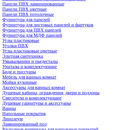
Панели ПВХ ламинированные
Панели ПВХ цветные
Панели ПВХ потолочные
Фурнитура для панелей
Фурнитура для листовых панелей и фартуков
Фурнитура для ПВХ панелей
Фурнитура для МДФ панелей
Углы пластиковые
Уголки ПВХ
Углы пластиковые цветные
Элитная сантехника
Умывальники и пьедесталы
Унитазы и комплектующие
Биде и писсуары
Мебель для ванных комнат
Мойки кухонные
Аксессуары для ванных комнат
Душевые кабины, ограждения, двери и поддоны
Смесители и комплектующие
Душевые гарнитуры и аксессуары
Ванны
Напольные покрытия
Линолеум
Ламинированный пол
Расходные материалы для напольных покрытий