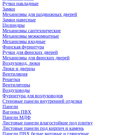
Ручки накладные
Замки
Механизмы для раздвижных дверей
Замки навесные
Цилиндры
Механизмы сантехнические
Механизмы межкомнатные
Механизмы входные
Финская фурнитура
Ручки для финских дверей
Механизмы для финских дверей
Воздуховод, люки
Люки и дверцы
Вентиляция
Решетки
Вентиляторы
Воздуховоды
Фурнитура для воздуховодов
Стеновые панели внутренней отделки
Панели
Вагонка ПВХ
Панели МДФ
Листовые панели влагостойкие под плитку
Листовые панели под кирпич и камень
Панели ПВХ белые матовые и глянцевые