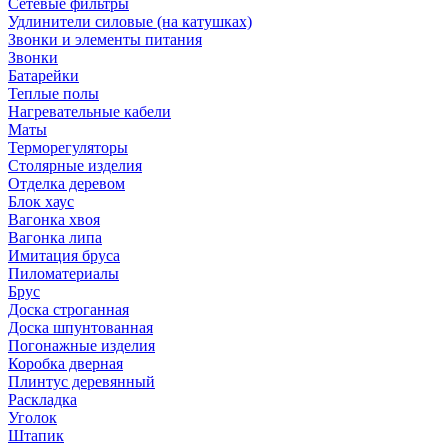
Сетевые фильтры
Удлинители силовые (на катушках)
Звонки и элементы питания
Звонки
Батарейки
Теплые полы
Нагревательные кабели
Маты
Терморегуляторы
Столярные изделия
Отделка деревом
Блок хаус
Вагонка хвоя
Вагонка липа
Имитация бруса
Пиломатериалы
Брус
Доска строганная
Доска шпунтованная
Погонажные изделия
Коробка дверная
Плинтус деревянный
Раскладка
Уголок
Штапик