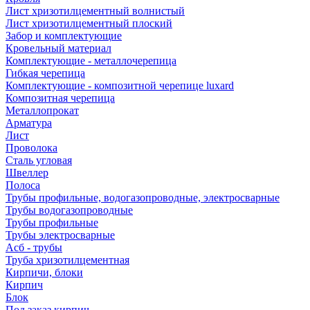
Лист хризотилцементный волнистый
Лист хризотилцементный плоский
Забор и комплектующие
Кровельный материал
Комплектующие - металлочерепица
Гибкая черепица
Комплектующие - композитной черепице luxard
Композитная черепица
Металлопрокат
Арматура
Лист
Проволока
Сталь угловая
Швеллер
Полоса
Трубы профильные, водогазопроводные, электросварные
Трубы водогазопроводные
Трубы профильные
Трубы электросварные
Асб - трубы
Труба хризотилцементная
Кирпичи, блоки
Кирпич
Блок
Под заказ кирпич