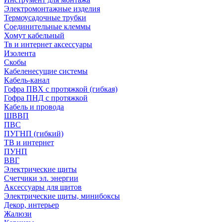
Электромонтажные изделия
Термоусадочные трубки
Соединительные клеммы
Хомут кабельный
Тв и интернет аксессуары
Изолента
Скобы
Кабеленесущие системы
Кабель-канал
Гофра ПВХ с протяжкой (гибкая)
Гофра ПНД с протяжкой
Кабель и провода
ШВВП
ПВС
ПУГНП (гибкий)
ТВ и интернет
ПУНП
ВВГ
Электрические щиты
Счетчики эл. энергии
Аксессуары для щитов
Электрические щиты, минибоксы
Декор, интерьер
Жалюзи