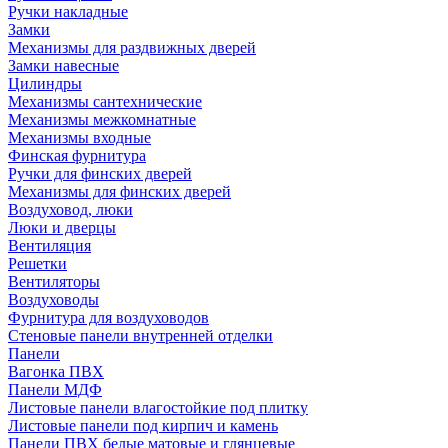
Ручки накладные
Замки
Механизмы для раздвижных дверей
Замки навесные
Цилиндры
Механизмы сантехнические
Механизмы межкомнатные
Механизмы входные
Финская фурнитура
Ручки для финских дверей
Механизмы для финских дверей
Воздуховод, люки
Люки и дверцы
Вентиляция
Решетки
Вентиляторы
Воздуховоды
Фурнитура для воздуховодов
Стеновые панели внутренней отделки
Панели
Вагонка ПВХ
Панели МДФ
Листовые панели влагостойкие под плитку
Листовые панели под кирпич и камень
Панели ПВХ белые матовые и глянцевые