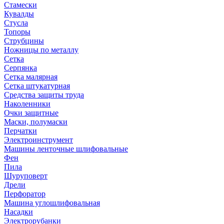
Стамески
Кувалды
Стусла
Топоры
Струбцины
Ножницы по металлу
Сетка
Серпянка
Сетка малярная
Сетка штукатурная
Средства защиты труда
Наколенники
Очки защитные
Маски, полумаски
Перчатки
Электроинструмент
Машины ленточные шлифовальные
Фен
Пила
Шуруповерт
Дрели
Перфоратор
Машина углошлифовальная
Насадки
Электрорубанки