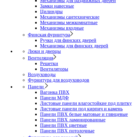
Механизмы для раздвижных дверей
Замки навесные
Цилиндры
Механизмы сантехнические
Механизмы межкомнатные
Механизмы входные
Финская фурнитура
Ручки для финских дверей
Механизмы для финских дверей
Люки и дверцы
Вентиляция
Решетки
Вентиляторы
Воздуховоды
Фурнитура для воздуховодов
Панели
Вагонка ПВХ
Панели МДФ
Листовые панели влагостойкие под плитку
Листовые панели под кирпич и камень
Панели ПВХ белые матовые и глянцевые
Панели ПВХ ламинированные
Панели ПВХ цветные
Панели ПВХ потолочные