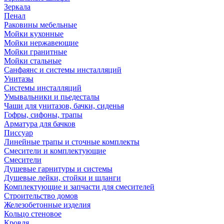
Зеркала
Пенал
Раковины мебельные
Мойки кухонные
Мойки нержавеющие
Мойки гранитные
Мойки стальные
Санфаянс и системы инсталляций
Унитазы
Системы инсталляций
Умывальники и пьедесталы
Чаши для унитазов, бачки, сиденья
Гофры, сифоны, трапы
Арматура для бачков
Писсуар
Линейные трапы и сточные комплекты
Смесители и комплектующие
Смесители
Душевые гарнитуры и системы
Душевые лейки, стойки и шланги
Комплектующие и запчасти для смесителей
Строительство домов
Железобетонные изделия
Кольцо стеновое
Кровля