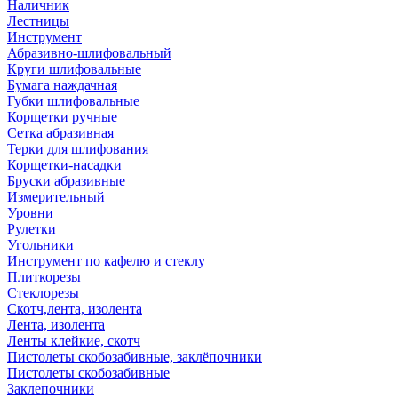
Наличник
Лестницы
Инструмент
Абразивно-шлифовальный
Круги шлифовальные
Бумага наждачная
Губки шлифовальные
Корщетки ручные
Сетка абразивная
Терки для шлифования
Корщетки-насадки
Бруски абразивные
Измерительный
Уровни
Рулетки
Угольники
Инструмент по кафелю и стеклу
Плиткорезы
Стеклорезы
Скотч,лента, изолента
Лента, изолента
Ленты клейкие, скотч
Пистолеты скобозабивные, заклёпочники
Пистолеты скобозабивные
Заклепочники