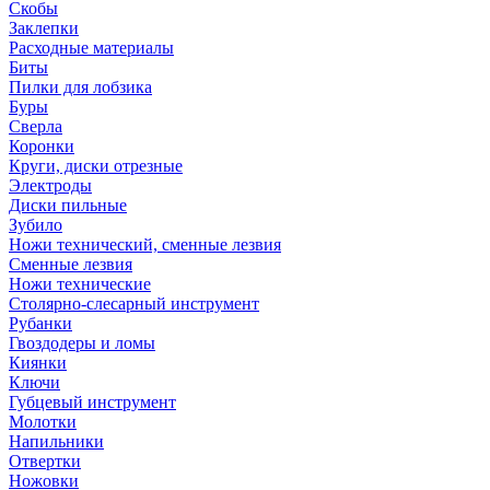
Скобы
Заклепки
Расходные материалы
Биты
Пилки для лобзика
Буры
Сверла
Коронки
Круги, диски отрезные
Электроды
Диски пильные
Зубило
Ножи технический, сменные лезвия
Сменные лезвия
Ножи технические
Столярно-слесарный инструмент
Рубанки
Гвоздодеры и ломы
Киянки
Ключи
Губцевый инструмент
Молотки
Напильники
Отвертки
Ножовки