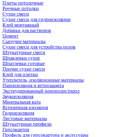
Плиты потолочные
Реечные потолки
Сухие смеси
Сухие смеси для гидроизоляции
Клей монтажный
Добавки для растворов
Цемент
Сыпучие материалы
Сухие смеси для устройства полов
Штукатурные смеси
Шпаклевки сухие
Шпатлевки готовые
Прочие сухие смеси
Клей для плитки
Утеплитель, изоляционные материалы
Пароизоляция и ветрозащита
Экструдированный пенополистирол
Звукоизоляция
Минеральная вата
Вспененная изоляция
Гидроизоляция
Листовые материалы
Штукатурные профили
Гипсокартон
Профиль для гипсокартона и аксессуары