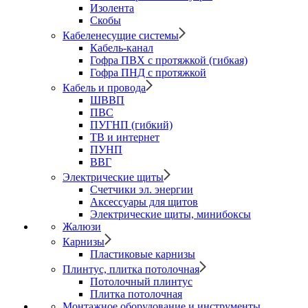
Изолента
Скобы
Кабеленесущие системы
Кабель-канал
Гофра ПВХ с протяжкой (гибкая)
Гофра ПНД с протяжкой
Кабель и провода
ШВВП
ПВС
ПУГНП (гибкий)
ТВ и интернет
ПУНП
ВВГ
Электрические щиты
Счетчики эл. энергии
Аксессуары для щитов
Электрические щиты, минибоксы
Жалюзи
Карнизы
Пластиковые карнизы
Плинтус, плитка потолочная
Потолочный плинтус
Плитка потолочная
Монтажное оборудование и инструменты