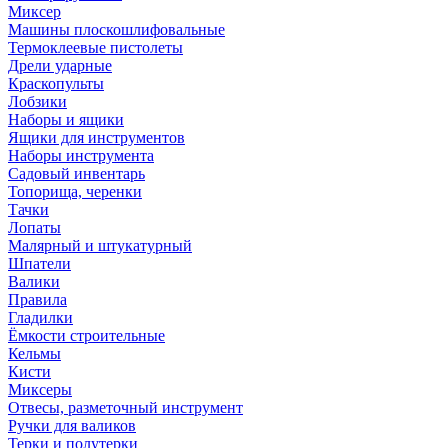
Миксер
Машины плоскошлифовальные
Термоклеевые пистолеты
Дрели ударные
Краскопульты
Лобзики
Наборы и ящики
Ящики для инструментов
Наборы инструмента
Садовый инвентарь
Топорища, черенки
Тачки
Лопаты
Малярный и штукатурный
Шпатели
Валики
Правила
Гладилки
Ёмкости строительные
Кельмы
Кисти
Миксеры
Отвесы, разметочный инструмент
Ручки для валиков
Терки и полутерки