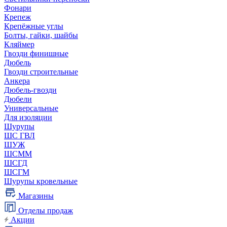
Фонари
Крепеж
Крепёжные углы
Болты, гайки, шайбы
Кляймер
Гвозди финишные
Дюбель
Гвозди строительные
Анкера
Дюбель-гвозди
Дюбели
Универсальные
Для изоляции
Шурупы
ШС ГВЛ
ШУЖ
ШСММ
ШСГД
ШСГМ
Шурупы кровельные
Магазины
Отделы продаж
Акции