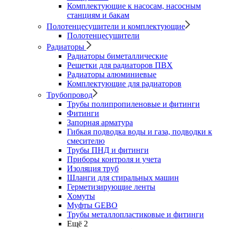
Комплектующие к насосам, насосным
станциям и бакам
Полотенцесушители и комплектующие
Полотенцесушители
Радиаторы
Радиаторы биметаллические
Решетки для радиаторов ПВХ
Радиаторы алюминиевые
Комплектующие для радиаторов
Трубопровод
Трубы полипропиленовые и фитинги
Фитинги
Запорная арматура
Гибкая подводка воды и газа, подводки к
смесителю
Трубы ПНД и фитинги
Приборы контроля и учета
Изоляция труб
Шланги для стиральных машин
Герметизирующие ленты
Хомуты
Муфты GEBO
Трубы металлопластиковые и фитинги
Ещё 2