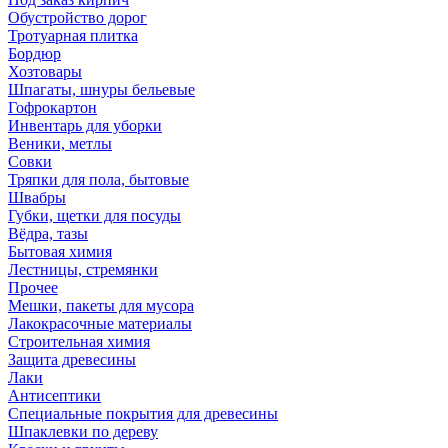
Обустройство дорог
Тротуарная плитка
Бордюр
Хозтовары
Шпагаты, шнуры бельевые
Гофрокартон
Инвентарь для уборки
Веники, метлы
Совки
Тряпки для пола, бытовые
Швабры
Губки, щетки для посуды
Вёдра, тазы
Бытовая химия
Лестницы, стремянки
Прочее
Мешки, пакеты для мусора
Лакокрасочные материалы
Строительная химия
Защита древесины
Лаки
Антисептики
Специальные покрытия для древесины
Шпаклевки по дереву