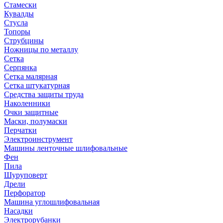
Стамески
Кувалды
Стусла
Топоры
Струбцины
Ножницы по металлу
Сетка
Серпянка
Сетка малярная
Сетка штукатурная
Средства защиты труда
Наколенники
Очки защитные
Маски, полумаски
Перчатки
Электроинструмент
Машины ленточные шлифовальные
Фен
Пила
Шуруповерт
Дрели
Перфоратор
Машина углошлифовальная
Насадки
Электрорубанки