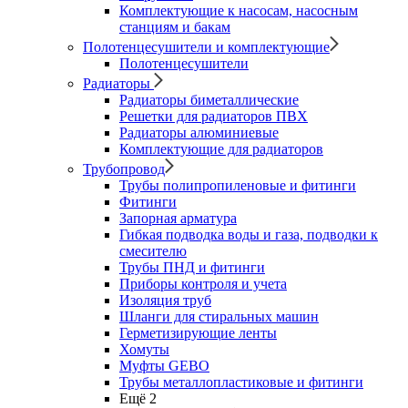
Комплектующие к насосам, насосным
станциям и бакам
Полотенцесушители и комплектующие
Полотенцесушители
Радиаторы
Радиаторы биметаллические
Решетки для радиаторов ПВХ
Радиаторы алюминиевые
Комплектующие для радиаторов
Трубопровод
Трубы полипропиленовые и фитинги
Фитинги
Запорная арматура
Гибкая подводка воды и газа, подводки к
смесителю
Трубы ПНД и фитинги
Приборы контроля и учета
Изоляция труб
Шланги для стиральных машин
Герметизирующие ленты
Хомуты
Муфты GEBO
Трубы металлопластиковые и фитинги
Ещё 2