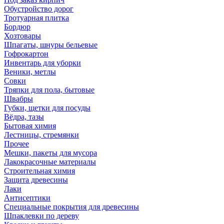
Обустройство дорог
Тротуарная плитка
Бордюр
Хозтовары
Шпагаты, шнуры бельевые
Гофрокартон
Инвентарь для уборки
Веники, метлы
Совки
Тряпки для пола, бытовые
Швабры
Губки, щетки для посуды
Вёдра, тазы
Бытовая химия
Лестницы, стремянки
Прочее
Мешки, пакеты для мусора
Лакокрасочные материалы
Строительная химия
Защита древесины
Лаки
Антисептики
Специальные покрытия для древесины
Шпаклевки по дереву