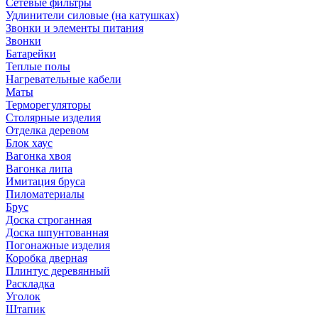
Сетевые фильтры
Удлинители силовые (на катушках)
Звонки и элементы питания
Звонки
Батарейки
Теплые полы
Нагревательные кабели
Маты
Терморегуляторы
Столярные изделия
Отделка деревом
Блок хаус
Вагонка хвоя
Вагонка липа
Имитация бруса
Пиломатериалы
Брус
Доска строганная
Доска шпунтованная
Погонажные изделия
Коробка дверная
Плинтус деревянный
Раскладка
Уголок
Штапик