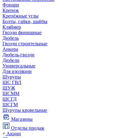
Фонари
Крепеж
Крепёжные углы
Болты, гайки, шайбы
Кляймер
Гвозди финишные
Дюбель
Гвозди строительные
Анкера
Дюбель-гвозди
Дюбели
Универсальные
Для изоляции
Шурупы
ШС ГВЛ
ШУЖ
ШСММ
ШСГД
ШСГМ
Шурупы кровельные
Магазины
Отделы продаж
Акции