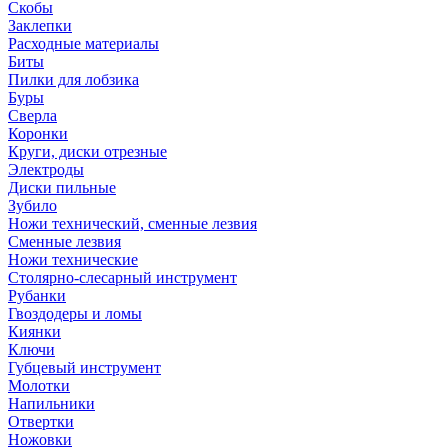
Скобы
Заклепки
Расходные материалы
Биты
Пилки для лобзика
Буры
Сверла
Коронки
Круги, диски отрезные
Электроды
Диски пильные
Зубило
Ножи технический, сменные лезвия
Сменные лезвия
Ножи технические
Столярно-слесарный инструмент
Рубанки
Гвоздодеры и ломы
Киянки
Ключи
Губцевый инструмент
Молотки
Напильники
Отвертки
Ножовки