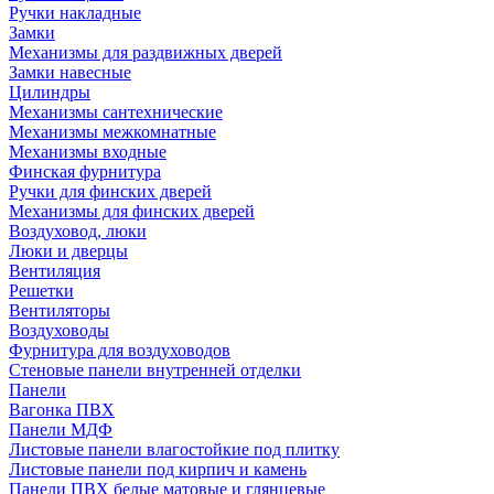
Ручки накладные
Замки
Механизмы для раздвижных дверей
Замки навесные
Цилиндры
Механизмы сантехнические
Механизмы межкомнатные
Механизмы входные
Финская фурнитура
Ручки для финских дверей
Механизмы для финских дверей
Воздуховод, люки
Люки и дверцы
Вентиляция
Решетки
Вентиляторы
Воздуховоды
Фурнитура для воздуховодов
Стеновые панели внутренней отделки
Панели
Вагонка ПВХ
Панели МДФ
Листовые панели влагостойкие под плитку
Листовые панели под кирпич и камень
Панели ПВХ белые матовые и глянцевые