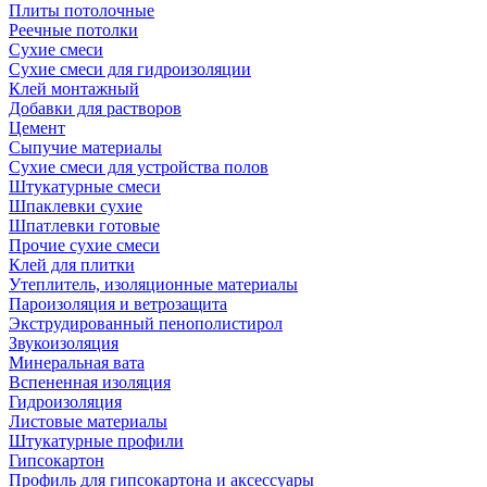
Плиты потолочные
Реечные потолки
Сухие смеси
Сухие смеси для гидроизоляции
Клей монтажный
Добавки для растворов
Цемент
Сыпучие материалы
Сухие смеси для устройства полов
Штукатурные смеси
Шпаклевки сухие
Шпатлевки готовые
Прочие сухие смеси
Клей для плитки
Утеплитель, изоляционные материалы
Пароизоляция и ветрозащита
Экструдированный пенополистирол
Звукоизоляция
Минеральная вата
Вспененная изоляция
Гидроизоляция
Листовые материалы
Штукатурные профили
Гипсокартон
Профиль для гипсокартона и аксессуары