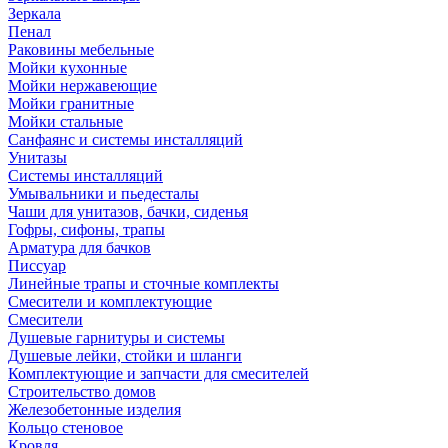
Зеркала
Пенал
Раковины мебельные
Мойки кухонные
Мойки нержавеющие
Мойки гранитные
Мойки стальные
Санфаянс и системы инсталляций
Унитазы
Системы инсталляций
Умывальники и пьедесталы
Чаши для унитазов, бачки, сиденья
Гофры, сифоны, трапы
Арматура для бачков
Писсуар
Линейные трапы и сточные комплекты
Смесители и комплектующие
Смесители
Душевые гарнитуры и системы
Душевые лейки, стойки и шланги
Комплектующие и запчасти для смесителей
Строительство домов
Железобетонные изделия
Кольцо стеновое
Кровля