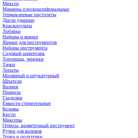
Миксер
Машины плоскошлифовальные
Термоклеевые пистолеты
Дрели ударные
Краскопульты
Лобзики
Наборы и ящики
Ящики для инструментов
Наборы инструмента
Садовый инвентарь
Топорища, черенки
Тачки
Лопаты
Малярный и штукатурный
Шпатели
Валики
Правила
Гладилки
Ёмкости строительные
Кельмы
Кисти
Миксеры
Отвесы, разметочный инструмент
Ручки для валиков
Терки и полутерки