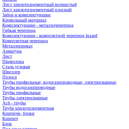
Лист хризотилцементный волнистый
Лист хризотилцементный плоский
Забор и комплектующие
Кровельный материал
Комплектующие - металлочерепица
Гибкая черепица
Комплектующие - композитной черепице luxard
Композитная черепица
Металлопрокат
Арматура
Лист
Проволока
Сталь угловая
Швеллер
Полоса
Трубы профильные, водогазопроводные, электросварные
Трубы водогазопроводные
Трубы профильные
Трубы электросварные
Асб - трубы
Труба хризотилцементная
Кирпичи, блоки
Кирпич
Блок
Под заказ кирпич