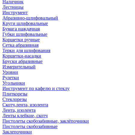
Наличник
Лестницы
Инструмент
Абразивно-шлифовальный
Круги шлифовальные
Бумага наждачная
Губки шлифовальные
Корщетки ручные
Сетка абразивная
Терки для шлифования
Корщетки-насадки
Бруски абразивные
Измерительный
Уровни
Рулетки
Угольники
Инструмент по кафелю и стеклу
Плиткорезы
Стеклорезы
Скотч,лента, изолента
Лента, изолента
Ленты клейкие, скотч
Пистолеты скобозабивные, заклёпочники
Пистолеты скобозабивные
Заклепочники