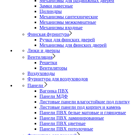
Механизмы для раздвижных дверей
Замки навесные
Цилиндры
Механизмы сантехнические
Механизмы межкомнатные
Механизмы входные
Финская фурнитура
Ручки для финских дверей
Механизмы для финских дверей
Люки и дверцы
Вентиляция
Решетки
Вентиляторы
Воздуховоды
Фурнитура для воздуховодов
Панели
Вагонка ПВХ
Панели МДФ
Листовые панели влагостойкие под плитку
Листовые панели под кирпич и камень
Панели ПВХ белые матовые и глянцевые
Панели ПВХ ламинированные
Панели ПВХ цветные
Панели ПВХ потолочные