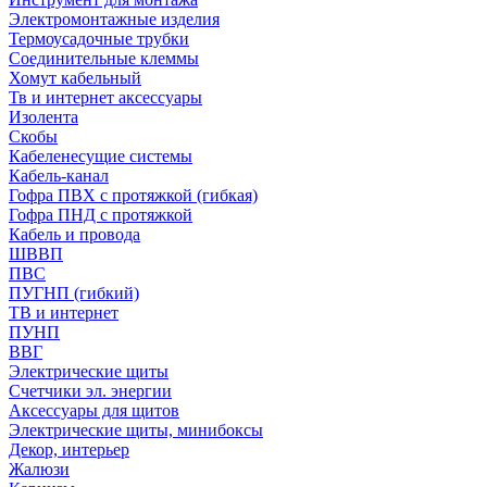
Электромонтажные изделия
Термоусадочные трубки
Соединительные клеммы
Хомут кабельный
Тв и интернет аксессуары
Изолента
Скобы
Кабеленесущие системы
Кабель-канал
Гофра ПВХ с протяжкой (гибкая)
Гофра ПНД с протяжкой
Кабель и провода
ШВВП
ПВС
ПУГНП (гибкий)
ТВ и интернет
ПУНП
ВВГ
Электрические щиты
Счетчики эл. энергии
Аксессуары для щитов
Электрические щиты, минибоксы
Декор, интерьер
Жалюзи