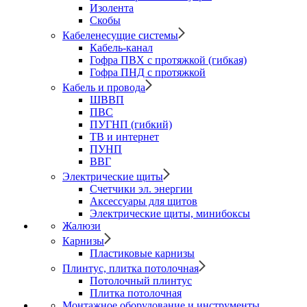
Изолента
Скобы
Кабеленесущие системы
Кабель-канал
Гофра ПВХ с протяжкой (гибкая)
Гофра ПНД с протяжкой
Кабель и провода
ШВВП
ПВС
ПУГНП (гибкий)
ТВ и интернет
ПУНП
ВВГ
Электрические щиты
Счетчики эл. энергии
Аксессуары для щитов
Электрические щиты, минибоксы
Жалюзи
Карнизы
Пластиковые карнизы
Плинтус, плитка потолочная
Потолочный плинтус
Плитка потолочная
Монтажное оборудование и инструменты