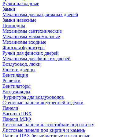
Ручки накладные
Замки
Механизмы для раздвижных дверей
Замки навесные
Цилиндры
Механизмы сантехнические
Механизмы межкомнатные
Механизмы входные
Финская фурнитура
Ручки для финских дверей
Механизмы для финских дверей
Воздуховод, люки
Люки и дверцы
Вентиляция
Решетки
Вентиляторы
Воздуховоды
Фурнитура для воздуховодов
Стеновые панели внутренней отделки
Панели
Вагонка ПВХ
Панели МДФ
Листовые панели влагостойкие под плитку
Листовые панели под кирпич и камень
Панели ПВХ белые матовые и глянцевые