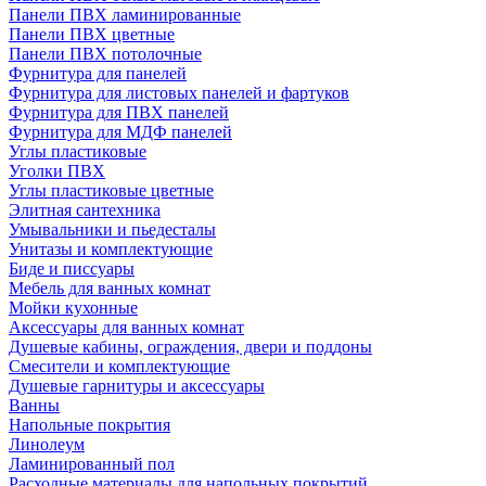
Панели ПВХ ламинированные
Панели ПВХ цветные
Панели ПВХ потолочные
Фурнитура для панелей
Фурнитура для листовых панелей и фартуков
Фурнитура для ПВХ панелей
Фурнитура для МДФ панелей
Углы пластиковые
Уголки ПВХ
Углы пластиковые цветные
Элитная сантехника
Умывальники и пьедесталы
Унитазы и комплектующие
Биде и писсуары
Мебель для ванных комнат
Мойки кухонные
Аксессуары для ванных комнат
Душевые кабины, ограждения, двери и поддоны
Смесители и комплектующие
Душевые гарнитуры и аксессуары
Ванны
Напольные покрытия
Линолеум
Ламинированный пол
Расходные материалы для напольных покрытий