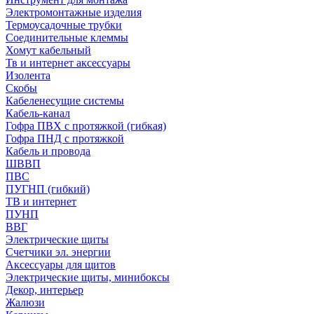
Электромонтажные изделия
Термоусадочные трубки
Соединительные клеммы
Хомут кабельный
Тв и интернет аксессуары
Изолента
Скобы
Кабеленесущие системы
Кабель-канал
Гофра ПВХ с протяжкой (гибкая)
Гофра ПНД с протяжкой
Кабель и провода
ШВВП
ПВС
ПУГНП (гибкий)
ТВ и интернет
ПУНП
ВВГ
Электрические щиты
Счетчики эл. энергии
Аксессуары для щитов
Электрические щиты, минибоксы
Декор, интерьер
Жалюзи