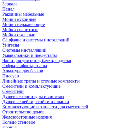
Зеркала
Пенал
Раковины мебельные
Мойки кухонные
Мойки нержавеющие
Мойки гранитные
Мойки стальные
Санфаянс и системы инсталляций
Унитазы
Системы инсталляций
Умывальники и пьедесталы
Чаши для унитазов, бачки, сиденья
Гофры, сифоны, трапы
Арматура для бачков
Писсуар
Линейные трапы и сточные комплекты
Смесители и комплектующие
Смесители
Душевые гарнитуры и системы
Душевые лейки, стойки и шланги
Комплектующие и запчасти для смесителей
Строительство домов
Железобетонные изделия
Кольцо стеновое
Кровля