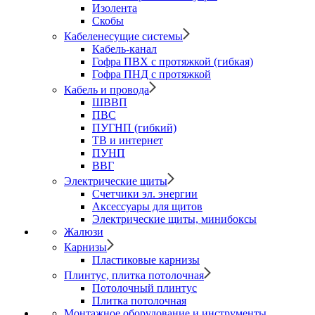
Изолента
Скобы
Кабеленесущие системы
Кабель-канал
Гофра ПВХ с протяжкой (гибкая)
Гофра ПНД с протяжкой
Кабель и провода
ШВВП
ПВС
ПУГНП (гибкий)
ТВ и интернет
ПУНП
ВВГ
Электрические щиты
Счетчики эл. энергии
Аксессуары для щитов
Электрические щиты, минибоксы
Жалюзи
Карнизы
Пластиковые карнизы
Плинтус, плитка потолочная
Потолочный плинтус
Плитка потолочная
Монтажное оборудование и инструменты