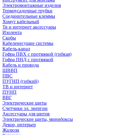
Электромонтажные изделия
Термоусадочные трубки
Соединительные клеммы
Хомут кабельный
Тв и интернет аксессуары
Изолента
Скобы
Кабеленесущие системы
Кабель-канал
Гофра ПВХ с протяжкой (гибкая)
Гофра ПНД с протяжкой
Кабель и провода
ШВВП
ПВС
ПУГНП (гибкий)
ТВ и интернет
ПУНП
ВВГ
Электрические щиты
Счетчики эл. энергии
Аксессуары для щитов
Электрические щиты, минибоксы
Декор, интерьер
Жалюзи