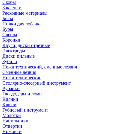
Скобы
Заклепки
Расходные материалы
Биты
Пилки для лобзика
Буры
Сверла
Коронки
Круги, диски отрезные
Электроды
Диски пильные
Зубило
Ножи технический, сменные лезвия
Сменные лезвия
Ножи технические
Столярно-слесарный инструмент
Рубанки
Гвоздодеры и ломы
Киянки
Ключи
Губцевый инструмент
Молотки
Напильники
Отвертки
Ножовки