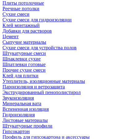
Плиты потолочные
Реечные потолки
Сухие смеси
Сухие смеси для гидроизоляции
Клей монтажный
Добавки для растворов
Цемент
Сыпучие материалы
Сухие смеси для устройства полов
Штукатурные смеси
Шпаклевки сухие
Шпатлевки готовые
Прочие сухие смеси
Клей для плитки
Утеплитель, изоляционные материалы
Пароизоляция и ветрозащита
Экструдированный пенополистирол
Звукоизоляция
Минеральная вата
Вспененная изоляция
Гидроизоляция
Листовые материалы
Штукатурные профили
Гипсокартон
Профиль для гипсокартона и аксессуары