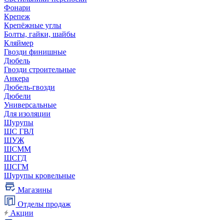
Фонари
Крепеж
Крепёжные углы
Болты, гайки, шайбы
Кляймер
Гвозди финишные
Дюбель
Гвозди строительные
Анкера
Дюбель-гвозди
Дюбели
Универсальные
Для изоляции
Шурупы
ШС ГВЛ
ШУЖ
ШСММ
ШСГД
ШСГМ
Шурупы кровельные
Магазины
Отделы продаж
Акции