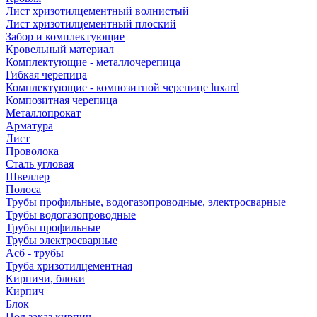
Лист хризотилцементный волнистый
Лист хризотилцементный плоский
Забор и комплектующие
Кровельный материал
Комплектующие - металлочерепица
Гибкая черепица
Комплектующие - композитной черепице luxard
Композитная черепица
Металлопрокат
Арматура
Лист
Проволока
Сталь угловая
Швеллер
Полоса
Трубы профильные, водогазопроводные, электросварные
Трубы водогазопроводные
Трубы профильные
Трубы электросварные
Асб - трубы
Труба хризотилцементная
Кирпичи, блоки
Кирпич
Блок
Под заказ кирпич