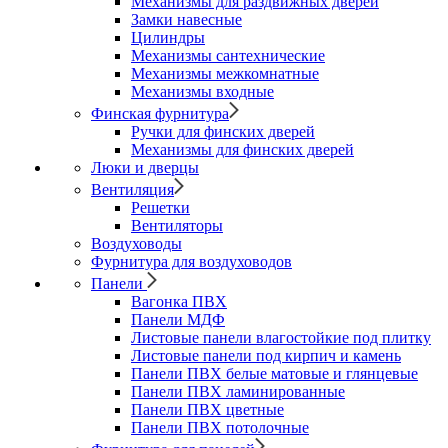
Механизмы для раздвижных дверей
Замки навесные
Цилиндры
Механизмы сантехнические
Механизмы межкомнатные
Механизмы входные
Финская фурнитура
Ручки для финских дверей
Механизмы для финских дверей
Люки и дверцы
Вентиляция
Решетки
Вентиляторы
Воздуховоды
Фурнитура для воздуховодов
Панели
Вагонка ПВХ
Панели МДФ
Листовые панели влагостойкие под плитку
Листовые панели под кирпич и камень
Панели ПВХ белые матовые и глянцевые
Панели ПВХ ламинированные
Панели ПВХ цветные
Панели ПВХ потолочные