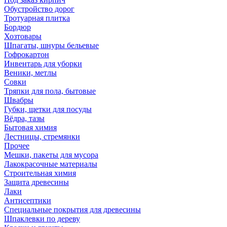
Обустройство дорог
Тротуарная плитка
Бордюр
Хозтовары
Шпагаты, шнуры бельевые
Гофрокартон
Инвентарь для уборки
Веники, метлы
Совки
Тряпки для пола, бытовые
Швабры
Губки, щетки для посуды
Вёдра, тазы
Бытовая химия
Лестницы, стремянки
Прочее
Мешки, пакеты для мусора
Лакокрасочные материалы
Строительная химия
Защита древесины
Лаки
Антисептики
Специальные покрытия для древесины
Шпаклевки по дереву