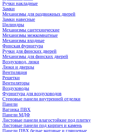
Ручки накладные
Замки
Механизмы для раздвижных дверей
Замки навесные
Цилиндры
Механизмы сантехнические
Механизмы межкомнатные
Механизмы входные
Финская фурнитура
Ручки для финских дверей
Механизмы для финских дверей
Воздуховод, люки
Люки и дверцы
Вентиляция
Решетки
Вентиляторы
Воздуховоды
Фурнитура для воздуховодов
Стеновые панели внутренней отделки
Панели
Вагонка ПВХ
Панели МДФ
Листовые панели влагостойкие под плитку
Листовые панели под кирпич и камень
Панели ПВХ белые матовые и глянцевые