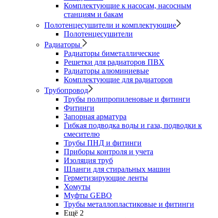
Комплектующие к насосам, насосным
станциям и бакам
Полотенцесушители и комплектующие
Полотенцесушители
Радиаторы
Радиаторы биметаллические
Решетки для радиаторов ПВХ
Радиаторы алюминиевые
Комплектующие для радиаторов
Трубопровод
Трубы полипропиленовые и фитинги
Фитинги
Запорная арматура
Гибкая подводка воды и газа, подводки к
смесителю
Трубы ПНД и фитинги
Приборы контроля и учета
Изоляция труб
Шланги для стиральных машин
Герметизирующие ленты
Хомуты
Муфты GEBO
Трубы металлопластиковые и фитинги
Ещё 2