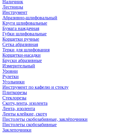
Наличник
Лестницы
Инструмент
Абразивно-шлифовальный
Круги шлифовальные
Бумага наждачная
Губки шлифовальные
Корщетки ручные
Сетка абразивная
Терки для шлифования
Корщетки-насадки
Бруски абразивные
Измерительный
Уровни
Рулетки
Угольники
Инструмент по кафелю и стеклу
Плиткорезы
Стеклорезы
Скотч,лента, изолента
Лента, изолента
Ленты клейкие, скотч
Пистолеты скобозабивные, заклёпочники
Пистолеты скобозабивные
Заклепочники