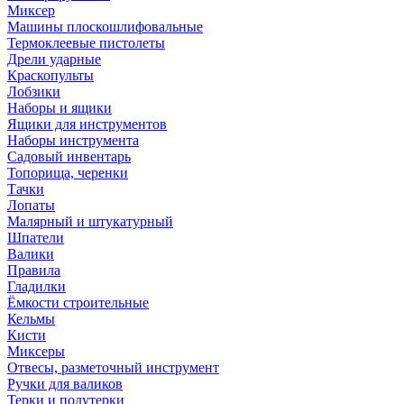
Миксер
Машины плоскошлифовальные
Термоклеевые пистолеты
Дрели ударные
Краскопульты
Лобзики
Наборы и ящики
Ящики для инструментов
Наборы инструмента
Садовый инвентарь
Топорища, черенки
Тачки
Лопаты
Малярный и штукатурный
Шпатели
Валики
Правила
Гладилки
Ёмкости строительные
Кельмы
Кисти
Миксеры
Отвесы, разметочный инструмент
Ручки для валиков
Терки и полутерки