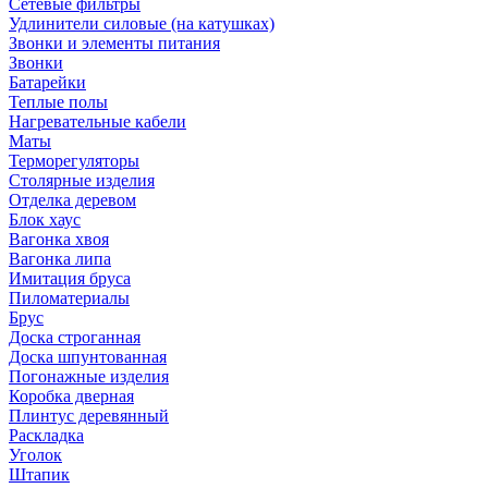
Сетевые фильтры
Удлинители силовые (на катушках)
Звонки и элементы питания
Звонки
Батарейки
Теплые полы
Нагревательные кабели
Маты
Терморегуляторы
Столярные изделия
Отделка деревом
Блок хаус
Вагонка хвоя
Вагонка липа
Имитация бруса
Пиломатериалы
Брус
Доска строганная
Доска шпунтованная
Погонажные изделия
Коробка дверная
Плинтус деревянный
Раскладка
Уголок
Штапик