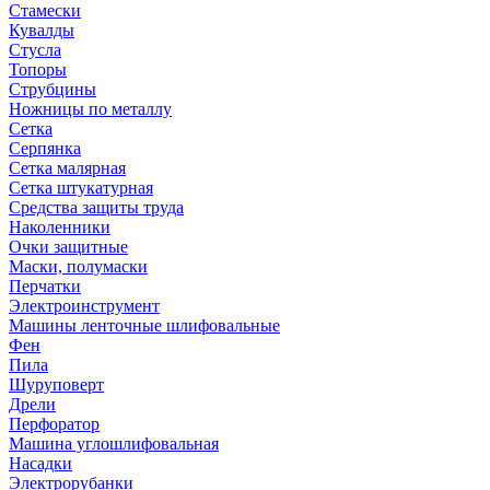
Стамески
Кувалды
Стусла
Топоры
Струбцины
Ножницы по металлу
Сетка
Серпянка
Сетка малярная
Сетка штукатурная
Средства защиты труда
Наколенники
Очки защитные
Маски, полумаски
Перчатки
Электроинструмент
Машины ленточные шлифовальные
Фен
Пила
Шуруповерт
Дрели
Перфоратор
Машина углошлифовальная
Насадки
Электрорубанки