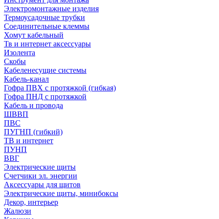
Электромонтажные изделия
Термоусадочные трубки
Соединительные клеммы
Хомут кабельный
Тв и интернет аксессуары
Изолента
Скобы
Кабеленесущие системы
Кабель-канал
Гофра ПВХ с протяжкой (гибкая)
Гофра ПНД с протяжкой
Кабель и провода
ШВВП
ПВС
ПУГНП (гибкий)
ТВ и интернет
ПУНП
ВВГ
Электрические щиты
Счетчики эл. энергии
Аксессуары для щитов
Электрические щиты, минибоксы
Декор, интерьер
Жалюзи