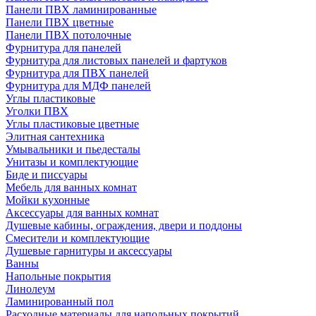
Панели ПВХ ламинированные
Панели ПВХ цветные
Панели ПВХ потолочные
Фурнитура для панелей
Фурнитура для листовых панелей и фартуков
Фурнитура для ПВХ панелей
Фурнитура для МДФ панелей
Углы пластиковые
Уголки ПВХ
Углы пластиковые цветные
Элитная сантехника
Умывальники и пьедесталы
Унитазы и комплектующие
Биде и писсуары
Мебель для ванных комнат
Мойки кухонные
Аксессуары для ванных комнат
Душевые кабины, ограждения, двери и поддоны
Смесители и комплектующие
Душевые гарнитуры и аксессуары
Ванны
Напольные покрытия
Линолеум
Ламинированный пол
Расходные материалы для напольных покрытий