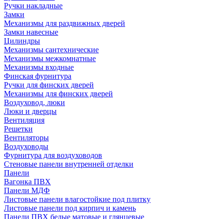
Ручки накладные
Замки
Механизмы для раздвижных дверей
Замки навесные
Цилиндры
Механизмы сантехнические
Механизмы межкомнатные
Механизмы входные
Финская фурнитура
Ручки для финских дверей
Механизмы для финских дверей
Воздуховод, люки
Люки и дверцы
Вентиляция
Решетки
Вентиляторы
Воздуховоды
Фурнитура для воздуховодов
Стеновые панели внутренней отделки
Панели
Вагонка ПВХ
Панели МДФ
Листовые панели влагостойкие под плитку
Листовые панели под кирпич и камень
Панели ПВХ белые матовые и глянцевые