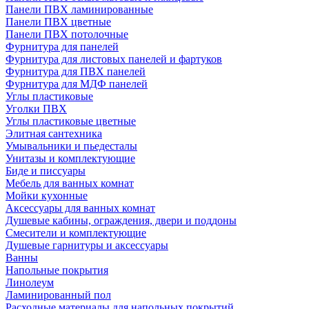
Панели ПВХ ламинированные
Панели ПВХ цветные
Панели ПВХ потолочные
Фурнитура для панелей
Фурнитура для листовых панелей и фартуков
Фурнитура для ПВХ панелей
Фурнитура для МДФ панелей
Углы пластиковые
Уголки ПВХ
Углы пластиковые цветные
Элитная сантехника
Умывальники и пьедесталы
Унитазы и комплектующие
Биде и писсуары
Мебель для ванных комнат
Мойки кухонные
Аксессуары для ванных комнат
Душевые кабины, ограждения, двери и поддоны
Смесители и комплектующие
Душевые гарнитуры и аксессуары
Ванны
Напольные покрытия
Линолеум
Ламинированный пол
Расходные материалы для напольных покрытий