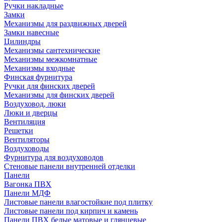
Ручки накладные
Замки
Механизмы для раздвижных дверей
Замки навесные
Цилиндры
Механизмы сантехнические
Механизмы межкомнатные
Механизмы входные
Финская фурнитура
Ручки для финских дверей
Механизмы для финских дверей
Воздуховод, люки
Люки и дверцы
Вентиляция
Решетки
Вентиляторы
Воздуховоды
Фурнитура для воздуховодов
Стеновые панели внутренней отделки
Панели
Вагонка ПВХ
Панели МДФ
Листовые панели влагостойкие под плитку
Листовые панели под кирпич и камень
Панели ПВХ белые матовые и глянцевые