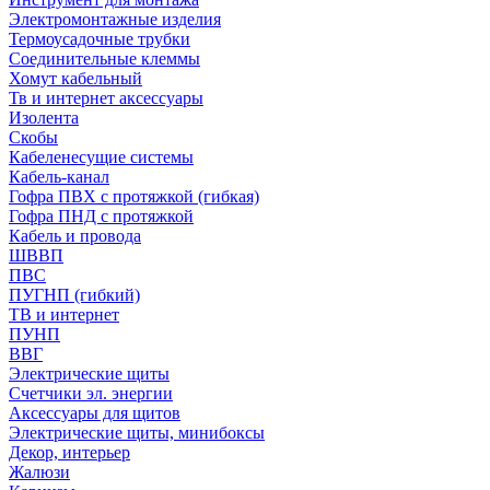
Электромонтажные изделия
Термоусадочные трубки
Соединительные клеммы
Хомут кабельный
Тв и интернет аксессуары
Изолента
Скобы
Кабеленесущие системы
Кабель-канал
Гофра ПВХ с протяжкой (гибкая)
Гофра ПНД с протяжкой
Кабель и провода
ШВВП
ПВС
ПУГНП (гибкий)
ТВ и интернет
ПУНП
ВВГ
Электрические щиты
Счетчики эл. энергии
Аксессуары для щитов
Электрические щиты, минибоксы
Декор, интерьер
Жалюзи